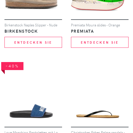
Birkenstock Naples Slipper - Nude
Premiata Moura slides - Orange
BIRKENSTOCK
PREMIATA
ENTDECKEN SIE
ENTDECKEN SIE
-40%
Love Moschino Pantoletten mit Logo - Blau
Christopher Esber Palma sandals - Schwarz