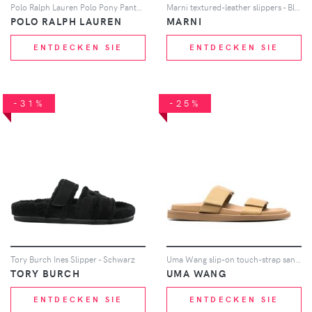
Polo Ralph Lauren Polo Pony Pantoletten - Schwarz
Marni textured-leather slippers - Blau
POLO RALPH LAUREN
MARNI
ENTDECKEN SIE
ENTDECKEN SIE
-31%
-25%
Tory Burch Ines Slipper - Schwarz
Uma Wang slip-on touch-strap sandals - Braun
TORY BURCH
UMA WANG
ENTDECKEN SIE
ENTDECKEN SIE