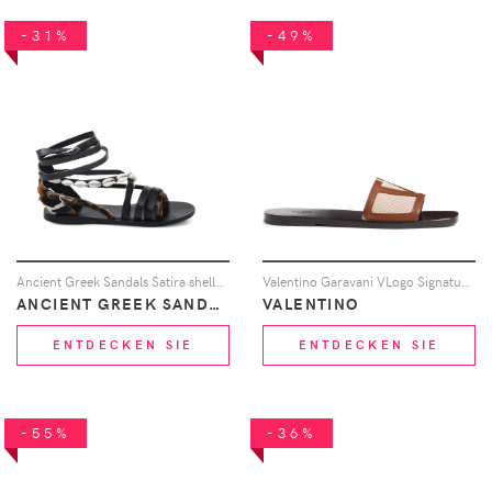
-31%
-49%
Ancient Greek Sandals Satira shell-embellished sandals - Schwarz
Valentino Garavani VLogo Signature Pantoletten - Braun
ANCIENT GREEK SANDALS
VALENTINO
ENTDECKEN SIE
ENTDECKEN SIE
-55%
-36%