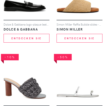
Dolce & Gabbana logo-plaque leather slippers - Schwarz
Simon Miller Raffia Bubble slides - Nude
DOLCE & GABBANA
SIMON MILLER
ENTDECKEN SIE
ENTDECKEN SIE
-10%
-50%