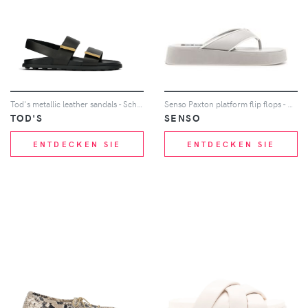
Tod's metallic leather sandals - Schwarz
Senso Paxton platform flip flops - Weiß
TOD'S
SENSO
ENTDECKEN SIE
ENTDECKEN SIE