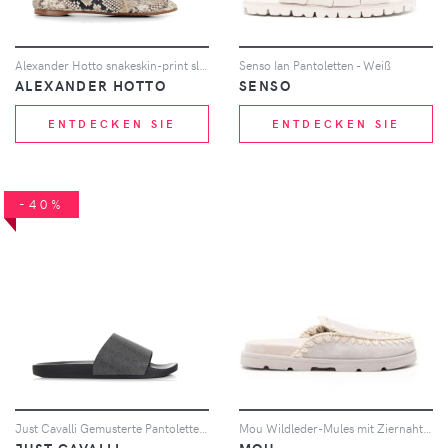
Alexander Hotto snakeskin-print slippers - Nude
Senso Ian Pantoletten - Weiß
ALEXANDER HOTTO
SENSO
ENTDECKEN SIE
ENTDECKEN SIE
-40%
Just Cavalli Gemusterte Pantoletten - Schwarz
Mou Wildleder-Mules mit Ziernaht - Weiß