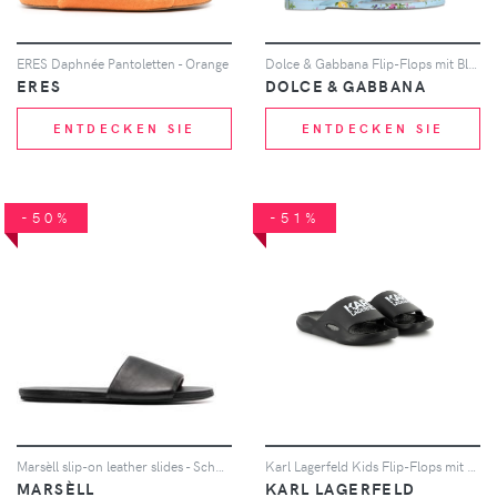
ERES Daphnée Pantoletten - Orange
Dolce & Gabbana Flip-Flops mit Blumen-Print - Blau
ERES
DOLCE & GABBANA
ENTDECKEN SIE
ENTDECKEN SIE
-50%
-51%
Marsèll slip-on leather slides - Schwarz
Karl Lagerfeld Kids Flip-Flops mit Logo-Print - Schwarz
MARSÈLL
KARL LAGERFELD