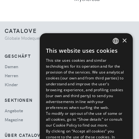
CATALOVE
Globale Modequelle. Kuratiertes Einkaufserlebnis.
×
This website uses cookies
ENGLISH
GESCHÄFT
This site uses cookies and similar
ITALIAN
technologies for its operation and for the
Damen
provision of the services. We use analytical
Herren
cookies (our own and from third parties) to
understand and improve the user’s
Kinder
browsing experience, and profiling cookies
(our own and third party) to send you
SEKTIONEN
advertisements in line with your
preferences when surfing the web.
Angebote
To modify or opt-out of the use of some or
all cookies, go to "Show details" or consult
Magazine
our Cookie Policy to find out more.
By clicking on “Accept all cookies” you
ÜBER CATALOVE
consent to the use of these cookies.
In