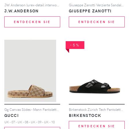
JW Anderson lurex-detail interwoven sandals - Grau
Giuseppe Zanotti Verzierte Sandalen - Silber
J.W.ANDERSON
GIUSEPPE ZANOTTI
ENTDECKEN SIE
ENTDECKEN SIE
-5%
Gg Canvas Slides - Mann Pantoletten Uk - 08
Birkenstock Zürich Tech Pantoletten aus Wildleder - Schwarz
GUCCI
BIRKENSTOCK
UK - 07 - UK - 08 - UK - 09 - UK - 10
ENTDECKEN SIE