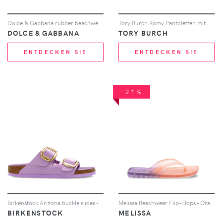
Dolce & Gabbana rubber beachwear flip-flops - Grün
Tory Burch Romy Pantoletten mit Knöpfen - Schwarz
DOLCE & GABBANA
TORY BURCH
ENTDECKEN SIE
ENTDECKEN SIE
-21%
Birkenstock Arizona buckle slides - Violett
Melissa Beachwear Flip-Flops - Orange
BIRKENSTOCK
MELISSA