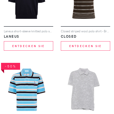
Laneus short-sleeve knitted polo shirt - Blau
Closed striped wool polo shirt - Braun
LANEUS
CLOSED
ENTDECKEN SIE
ENTDECKEN SIE
-50%