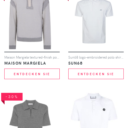
Maison Margiela textured-finish polo shirt - Grau
Sun68 logo-embroidered polo shirt - Weiß
MAISON MARGIELA
SUN68
ENTDECKEN SIE
ENTDECKEN SIE
-30%