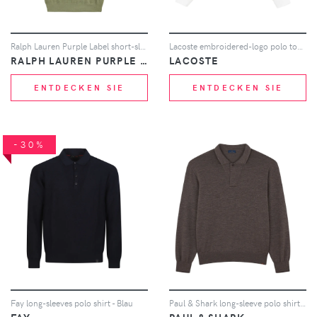
Ralph Lauren Purple Label short-sleeve polo shirt - Grün
Lacoste embroidered-logo polo top - Weiß
RALPH LAUREN PURPLE LABEL
LACOSTE
ENTDECKEN SIE
ENTDECKEN SIE
-30%
Fay long-sleeves polo shirt - Blau
Paul & Shark long-sleeve polo shirt - Braun