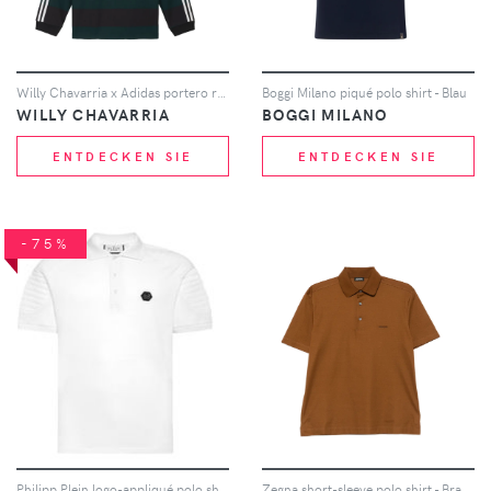
Willy Chavarria x Adidas portero rugby polo shirt - Schwarz
Boggi Milano piqué polo shirt - Blau
WILLY CHAVARRIA
BOGGI MILANO
ENTDECKEN SIE
ENTDECKEN SIE
-75%
Philipp Plein logo-appliqué polo shirt - Weiß
Zegna short-sleeve polo shirt - Braun