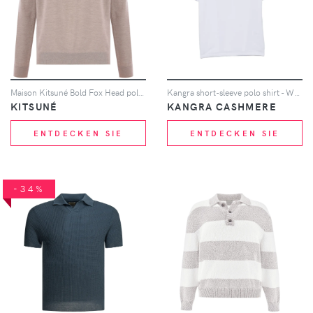
Maison Kitsuné Bold Fox Head polo shirt - Nude
Kangra short-sleeve polo shirt - Weiß
KITSUNÉ
KANGRA CASHMERE
ENTDECKEN SIE
ENTDECKEN SIE
-34%