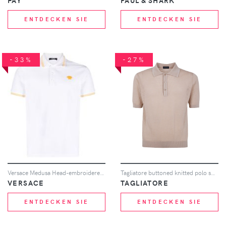
FAY
PAUL & SHARK
ENTDECKEN SIE
ENTDECKEN SIE
-33%
-27%
Versace Medusa Head-embroidered cotton polo shirt - Weiß
Tagliatore buttoned knitted polo shirt - Nude
VERSACE
TAGLIATORE
ENTDECKEN SIE
ENTDECKEN SIE