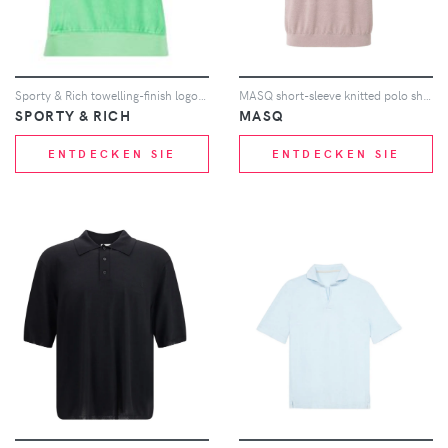
Sporty & Rich towelling-finish logo-embroidered polo shirt - Grün
MASQ short-sleeve knitted polo shirt - Rosa
SPORTY & RICH
MASQ
ENTDECKEN SIE
ENTDECKEN SIE