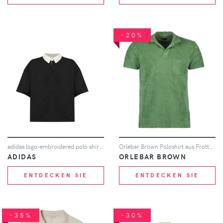
-20%
adidas logo-embroidered polo shirt - Schwarz
Orlebar Brown Poloshirt aus Frottee - FRESH LAWN
ADIDAS
ORLEBAR BROWN
ENTDECKEN SIE
ENTDECKEN SIE
-35%
-30%