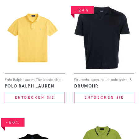
-24%
Polo Ralph Lauren The Iconic ribbed polo shirt - Gelb
Drumohr open-collar polo shirt - Blau
POLO RALPH LAUREN
DRUMOHR
ENTDECKEN SIE
ENTDECKEN SIE
-50%