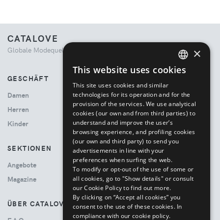
CATALOVE
Globale Modequelle. Kuratiertes Einkaufserlebnis.
×
This website uses cookies
ENGLISH
GESCHÄFT
This site uses cookies and similar
ITALIAN
technologies for its operation and for the
Damen
provision of the services. We use analytical
Herren
cookies (our own and from third parties) to
understand and improve the user’s
Kinder
browsing experience, and profiling cookies
(our own and third party) to send you
SEKTIONEN
advertisements in line with your
preferences when surfing the web.
Angebote
To modify or opt-out of the use of some or
all cookies, go to "Show details" or consult
Magazine
our Cookie Policy to find out more.
By clicking on “Accept all cookies” you
ÜBER CATALOVE
consent to the use of these cookies.
In
compliance with our cookie policy.