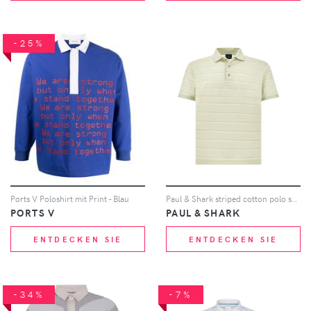
-25%
Ports V Poloshirt mit Print - Blau
Paul & Shark striped cotton polo shirt - Grün
PORTS V
PAUL & SHARK
ENTDECKEN SIE
ENTDECKEN SIE
-34%
-7%