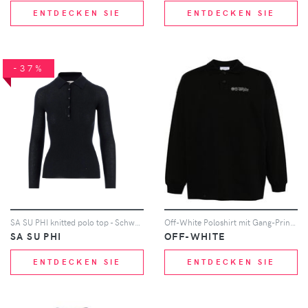
ENTDECKEN SIE
ENTDECKEN SIE
-37%
SA SU PHI knitted polo top - Schwarz
Off-White Poloshirt mit Gang-Print - Schwarz
SA SU PHI
OFF-WHITE
ENTDECKEN SIE
ENTDECKEN SIE