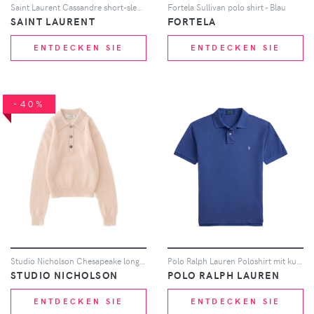
Saint Laurent Cassandre short-sleeve polo shirt - Schwarz
Fortela Sullivan polo shirt - Blau
SAINT LAURENT
FORTELA
ENTDECKEN SIE
ENTDECKEN SIE
-40%
Studio Nicholson Chesapeake long-sleeves polo top - Nude
Polo Ralph Lauren Poloshirt mit kurzen Ärmeln - Blau
STUDIO NICHOLSON
POLO RALPH LAUREN
ENTDECKEN SIE
ENTDECKEN SIE