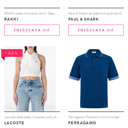
RAKKI open-knit polo shirt - Blau
Paul & Shark striped knit polo shirt - Nude
RAKKI
PAUL & SHARK
ENTDECKEN SIE
ENTDECKEN SIE
-36%
Lacoste sleeveless cropped polo shirt - Weiß
Ferragamo Poloshirt mit Kontrastbündchen - Blau
LACOSTE
FERRAGAMO