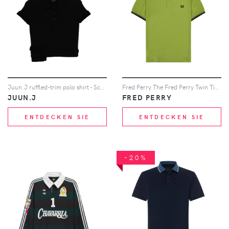
Juun.J ruffled-trim polo shirt - Schwarz
Fred Perry The Fred Perry Twin Tipped Poloshirt - Grün
JUUN.J
FRED PERRY
ENTDECKEN SIE
ENTDECKEN SIE
-20%