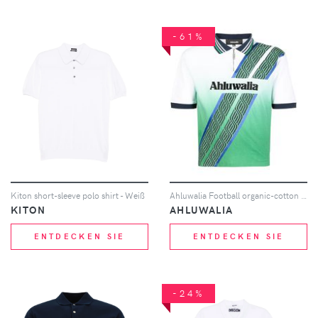
-61%
Kiton short-sleeve polo shirt - Weiß
Ahluwalia Football organic-cotton polo shirt - Grün
KITON
AHLUWALIA
ENTDECKEN SIE
ENTDECKEN SIE
-24%