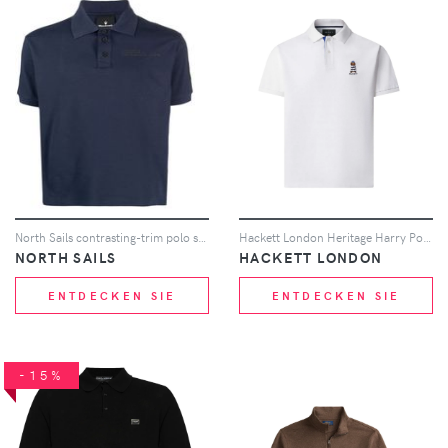
North Sails contrasting-trim polo shirt - Blau
Hackett London Heritage Harry Poloshirt - Weiß
NORTH SAILS
HACKETT LONDON
ENTDECKEN SIE
ENTDECKEN SIE
-15%