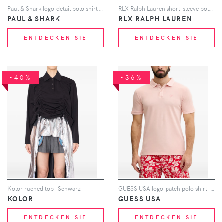
Paul & Shark logo-detail polo shirt - Nude
RLX Ralph Lauren short-sleeve polo shirt - Grau
PAUL & SHARK
RLX RALPH LAUREN
ENTDECKEN SIE
ENTDECKEN SIE
-40%
-36%
Kolor ruched top - Schwarz
GUESS USA logo-patch polo shirt - Rosa
KOLOR
GUESS USA
ENTDECKEN SIE
ENTDECKEN SIE