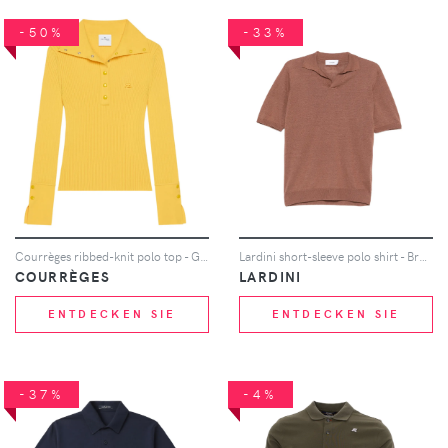
-50%
-33%
Courrèges ribbed-knit polo top - Gelb
Lardini short-sleeve polo shirt - Braun
COURRÈGES
LARDINI
ENTDECKEN SIE
ENTDECKEN SIE
-37%
-4%