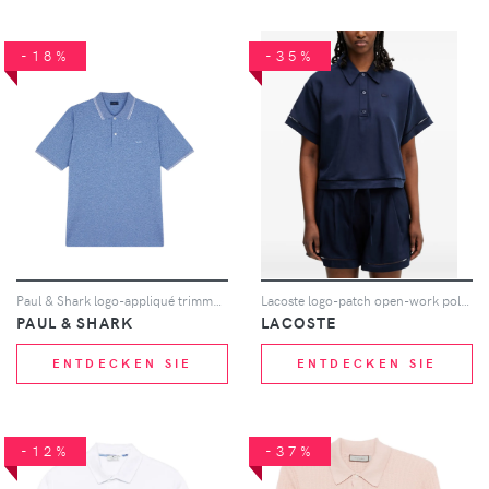
-18%
-35%
Paul & Shark logo-appliqué trimmed polo shirt - Blau
Lacoste logo-patch open-work polo shirt - Blau
PAUL & SHARK
LACOSTE
ENTDECKEN SIE
ENTDECKEN SIE
-12%
-37%