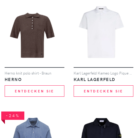
Herno knit polo shirt - Braun
Karl Lagerfeld Kameo Logo Pique Poloshirt - Weiß
HERNO
KARL LAGERFELD
ENTDECKEN SIE
ENTDECKEN SIE
-24%