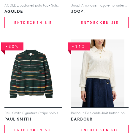
AGOLDE buttoned polo top - Schwarz
Joop! Ambrosian logo-embroidered polo shirt - Gelb
AGOLDE
JOOP!
ENTDECKEN SIE
ENTDECKEN SIE
-30%
-11%
Paul Smith Signature Stripe polo shirt - Grün
Barbour Evie cable-knit button polo top - Nude
PAUL SMITH
BARBOUR
ENTDECKEN SIE
ENTDECKEN SIE