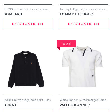
BOMPARD buttoned short-sleeve polo shirt - Gelb
Tommy Hilfiger striped short-sleeve polo top - Weiß
BOMPARD
TOMMY HILFIGER
ENTDECKEN SIE
ENTDECKEN SIE
-60%
DUNST button logo polo shirt - Blau
Wales Bonner Kurzärmeliges Poloshirt - Weiß
DUNST
WALES BONNER