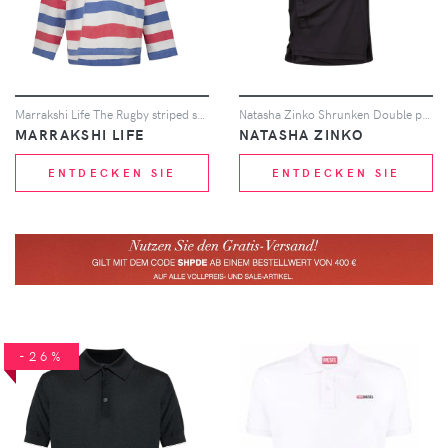
Marrakshi Life The Rugby striped shirt - Weiß
Natasha Zinko Shrunken Double polo shirt - Schwarz
MARRAKSHI LIFE
NATASHA ZINKO
ENTDECKEN SIE
ENTDECKEN SIE
-26%