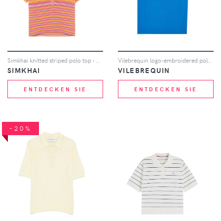
Simkhai knitted striped polo top - Orange
Vilebrequin logo-embroidered polo shirt - Blau
SIMKHAI
VILEBREQUIN
ENTDECKEN SIE
ENTDECKEN SIE
-20%