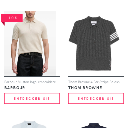
-10%
Barbour Muston logo-embroidered polo shirt - Nude
Thom Browne 4 Bar Stripe Poloshirt mit Zopfmuster - Grau
BARBOUR
THOM BROWNE
ENTDECKEN SIE
ENTDECKEN SIE