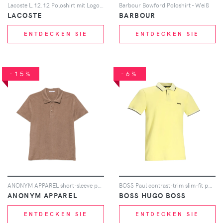
Lacoste L.12.12 Poloshirt mit Logo-Stickerei - Grün
Barbour Bowford Poloshirt - Weiß
LACOSTE
BARBOUR
ENTDECKEN SIE
ENTDECKEN SIE
-15%
-6%
ANONYM APPAREL short-sleeve polo shirt - Nude
BOSS Paul contrast-trim slim-fit polo shirt - Gelb
ANONYM APPAREL
BOSS HUGO BOSS
ENTDECKEN SIE
ENTDECKEN SIE