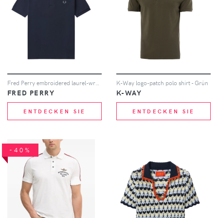
Fred Perry embroidered laurel-wreath polo shirt - Blau
K-Way logo-patch polo shirt - Grün
FRED PERRY
K-WAY
ENTDECKEN SIE
ENTDECKEN SIE
-40%