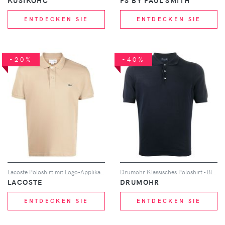
KUSIKOHC
PS BY PAUL SMITH
ENTDECKEN SIE
ENTDECKEN SIE
-20%
-40%
Lacoste Poloshirt mit Logo-Applikation - Nude
Drumohr Klassisches Poloshirt - Blau
LACOSTE
DRUMOHR
ENTDECKEN SIE
ENTDECKEN SIE