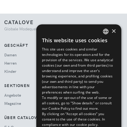
CATALOVE
Globale Modequelle. Kuratiertes Einkaufserlebnis.
×
This website uses cookies
ENGLISH
GESCHÄFT
This site uses cookies and similar
ITALIAN
technologies for its operation and for the
Damen
provision of the services. We use analytical
Herren
cookies (our own and from third parties) to
understand and improve the user’s
Kinder
browsing experience, and profiling cookies
(our own and third party) to send you
SEKTIONEN
advertisements in line with your
preferences when surfing the web.
Angebote
To modify or opt-out of the use of some or
all cookies, go to "Show details" or consult
Magazine
our Cookie Policy to find out more.
By clicking on “Accept all cookies” you
ÜBER CATALOVE
consent to the use of these cookies.
In
compliance with our cookie policy.