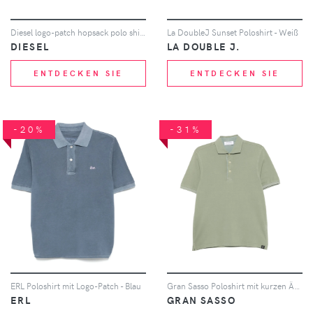
Diesel logo-patch hopsack polo shirt - Schwarz
La DoubleJ Sunset Poloshirt - Weiß
DIESEL
LA DOUBLE J.
ENTDECKEN SIE
ENTDECKEN SIE
-20%
-31%
ERL Poloshirt mit Logo-Patch - Blau
Gran Sasso Poloshirt mit kurzen Ärmeln - Grün
ERL
GRAN SASSO