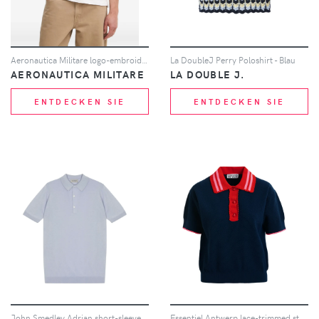
Aeronautica Militare logo-embroidered side-stripe Polo shirt - Weiß
La DoubleJ Perry Poloshirt - Blau
AERONAUTICA MILITARE
LA DOUBLE J.
ENTDECKEN SIE
ENTDECKEN SIE
John Smedley Adrian short-sleeve polo shirt - Blau
Essentiel Antwerp lace-trimmed strawberry-button polo top - Blau