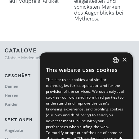
auf Vollpreis-Artikel
elegantesten und
schicksten Marken
des Augenblicks bei
Mytheresa
CATALOVE
×
Globale Modequelle. Kuratiertes Einkaufserlebnis.
This website uses cookies
ENGLISH
GESCHÄFT
This site uses cookies and similar
ITALIAN
technologies for its operation and for the
Damen
provision of the services. We use analytical
Herren
cookies (our own and from third parties) to
understand and improve the user’s
Kinder
browsing experience, and profiling cookies
(our own and third party) to send you
SEKTIONEN
advertisements in line with your
preferences when surfing the web.
Angebote
To modify or opt-out of the use of some or
all cookies, go to "Show details" or consult