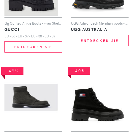
Gg Quilted Ankle Boots - Frau Stiefel Eu - 39
UGG Adirondack Meridian boots - Schwarz
GUCCI
UGG AUSTRALIA
EU - 36 - EU - 37 - EU - 38 - EU - 39
ENTDECKEN SIE
ENTDECKEN SIE
-49%
-40%