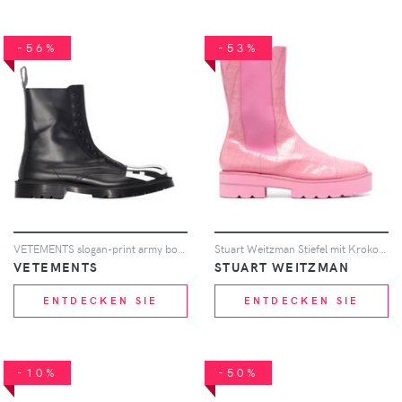
-56%
-53%
VETEMENTS slogan-print army boots - Schwarz
Stuart Weitzman Stiefel mit Kroko-Effekt - Rosa
VETEMENTS
STUART WEITZMAN
ENTDECKEN SIE
ENTDECKEN SIE
-10%
-50%