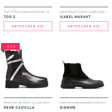
Tod's 70mm suede ankle boots - Nude
Isabel Marant Duerto suede boots - Nude
TOD'S
ISABEL MARANT
ENTDECKEN SIE
ENTDECKEN SIE
-42%
René Caovilla 45mm Juniper boots - Schwarz
Diemme suede-panelled ankle boots - Schwarz
RENÉ CAOVILLA
DIEMME