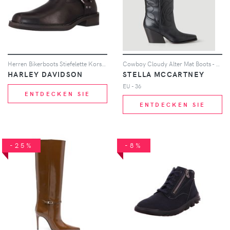
Herren Bikerboots Stiefelette Korsen 7" CE Biker Motorrad D9... 46
Cowboy Cloudy Alter Mat Boots - Frau Stiefel Eu - 36
HARLEY DAVIDSON
STELLA MCCARTNEY
EU - 36
ENTDECKEN SIE
ENTDECKEN SIE
-25%
-8%