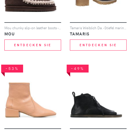
Mou chunky slip-on leather boots - Braun
Tamaris Weiblich Da.-Stiefel marineblau 37
MOU
TAMARIS
ENTDECKEN SIE
ENTDECKEN SIE
-53%
-49%