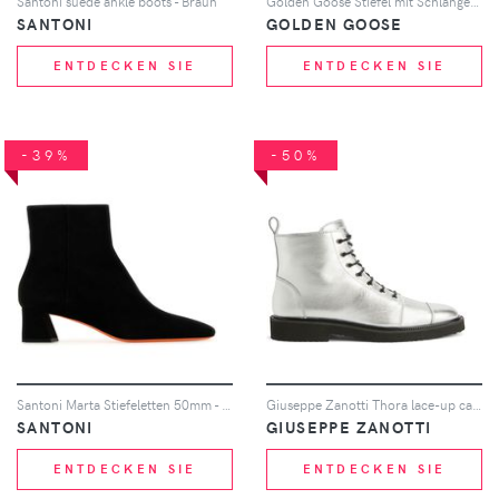
Santoni suede ankle boots - Braun
Golden Goose Stiefel mit Schlangen-Effekt - Schwarz
SANTONI
GOLDEN GOOSE
ENTDECKEN SIE
ENTDECKEN SIE
-39%
-50%
Santoni Marta Stiefeletten 50mm - Schwarz
Giuseppe Zanotti Thora lace-up cargo boots - Silber
SANTONI
GIUSEPPE ZANOTTI
ENTDECKEN SIE
ENTDECKEN SIE