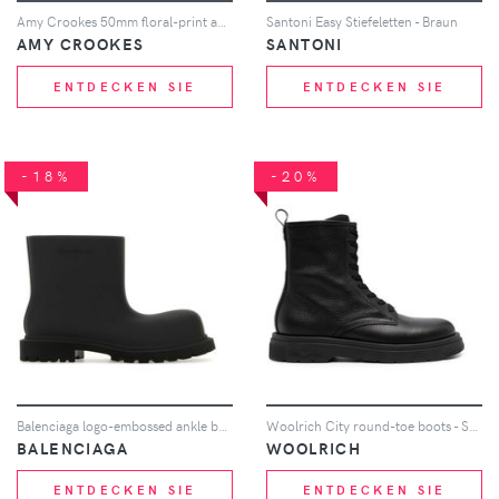
Amy Crookes 50mm floral-print ankle boots - Violett
Santoni Easy Stiefeletten - Braun
AMY CROOKES
SANTONI
ENTDECKEN SIE
ENTDECKEN SIE
-18%
-20%
Balenciaga logo-embossed ankle boots - Schwarz
Woolrich City round-toe boots - Schwarz
BALENCIAGA
WOOLRICH
ENTDECKEN SIE
ENTDECKEN SIE