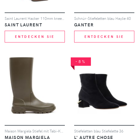
Saint Laurent Hacker 110mm knee-high boots - Braun
Schnür-Stiefeletten blau Haylie 40
SAINT LAURENT
GANTER
ENTDECKEN SIE
ENTDECKEN SIE
-8%
Maison Margiela Stiefel mit Tabi-Kappe - Braun
Stiefeletten blau Stiefelette 36
MAISON MARGIELA
L' AUTRE CHOSE