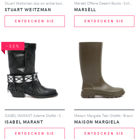
Stuart Weitzman slip-on ankle boots - Nude
Marsèll Offene Desert-Boots - Schwarz
STUART WEITZMAN
MARSÈLL
ENTDECKEN SIE
ENTDECKEN SIE
-33%
ISABEL MARANT Ademe Stiefel - Schwarz
Maison Margiela Tabi-Stiefel - Braun
ISABEL MARANT
MAISON MARGIELA
ENTDECKEN SIE
ENTDECKEN SIE