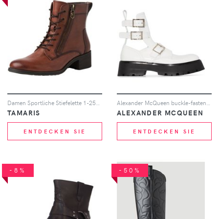
Damen Sportliche Stiefelette 1-25130-43 Braun 305 Cognac Le... 38
Alexander McQueen buckle-fastened caged boots - Weiß
TAMARIS
ALEXANDER MCQUEEN
ENTDECKEN SIE
ENTDECKEN SIE
-8%
-50%