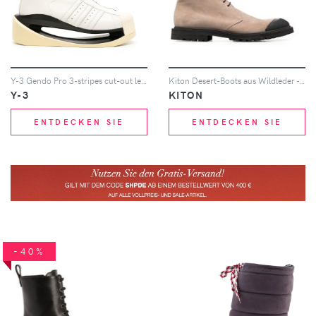
Y-3 Gendo Pro 3-stripes cut-out leather boots - Weiß
Kiton Desert-Boots aus Wildleder - Nude
Y-3
KITON
ENTDECKEN SIE
ENTDECKEN SIE
-40%