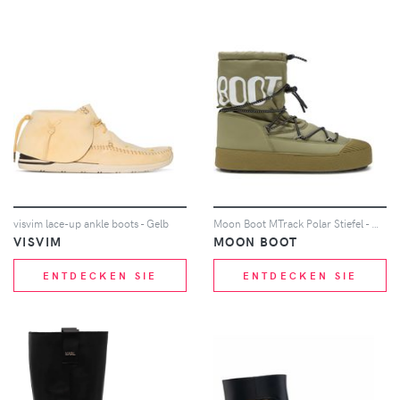
visvim lace-up ankle boots - Gelb
Moon Boot MTrack Polar Stiefel - Grün
VISVIM
MOON BOOT
ENTDECKEN SIE
ENTDECKEN SIE