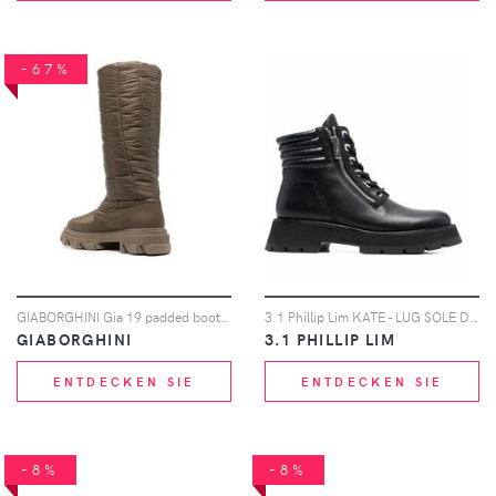
-67%
GIABORGHINI Gia 19 padded boots - Braun
3.1 Phillip Lim KATE - LUG SOLE DOUBLE ZIP BOOT - Schwarz
GIABORGHINI
3.1 PHILLIP LIM
ENTDECKEN SIE
ENTDECKEN SIE
-8%
-8%