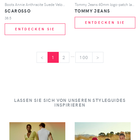
Boots Annie Anthracite Suede Veloursleder
Tommy Jeans 40mm logo-patch lace-up boots - Schwarz
SCAROSSO
TOMMY JEANS
38.5
ENTDECKEN SIE
ENTDECKEN SIE
...
<
<
1
2
100
>
>
LASSEN SIE SICH VON UNSEREN STYLEGUIDES
INSPIRIEREN