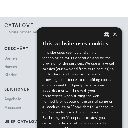
CATALOVE
Globale Modequelle. Kuratiertes Einkaufserlebnis.
×
This website uses cookies
ENGLISH
GESCHÄFT
This site uses cookies and similar
ITALIAN
technologies for its operation and for the
Damen
provision of the services. We use analytical
Herren
cookies (our own and from third parties) to
understand and improve the user’s
Kinder
browsing experience, and profiling cookies
(our own and third party) to send you
SEKTIONEN
advertisements in line with your
preferences when surfing the web.
Angebote
To modify or opt-out of the use of some or
all cookies, go to "Show details" or consult
Magazine
our Cookie Policy to find out more.
By clicking on “Accept all cookies” you
ÜBER CATALOVE
consent to the use of these cookies.
In