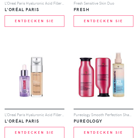
L’Oreal Paris Hyaluronic Acid Filler Serum and True Match Hyaluronic Acid Foundation Duo (Various Shades) - 1N Ivory
Fresh Sensitive Skin Duo
L'ORÉAL PARIS
FRESH
ENTDECKEN SIE
ENTDECKEN SIE
L’Oreal Paris Hyaluronic Acid Filler Serum and True Match Hyaluronic Acid Foundation Duo (Various Shades) - 6.5W Golden Toffee
Pureology Smooth Perfection Shampoo, Conditioner and Color Fanatic Spray for Frizz Prone Hair
L'ORÉAL PARIS
PUREOLOGY
ENTDECKEN SIE
ENTDECKEN SIE