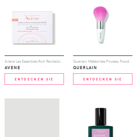
Avène Les Essentiels Rich Revitalizing Nourishing Cream Moisturiser for Dry, Sensitive Skin 50ml
Guerlain Météorites Pinceau Powder Brush 8.5ml
AVENE
GUERLAIN
ENTDECKEN SIE
ENTDECKEN SIE