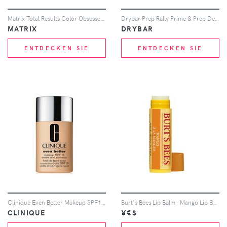
Matrix Total Results Color Obsessed Conditioner (1000ml)
Drybar Prep Rally Prime & Prep Detangler
MATRIX
DRYBAR
ENTDECKEN SIE
ENTDECKEN SIE
Clinique Even Better Makeup SPF15 30ml (Various Shades) - Vanilla
Burt's Bees Lip Balm - Mango Lip Balm Tubes 4.25g
CLINIQUE
¥€$