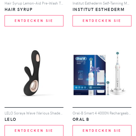
Hair Syrup Lemon-Aid Pre-Wash Treatment 100ml
Institut Esthederm Self-Tanning Moisturising Gel-Crème 200ml
HAIR SYRUP
INSTITUT ESTHEDERM
ENTDECKEN SIE
ENTDECKEN SIE
LELO Soraya Wave (Various Shades) - Black
Oral-B Smart 4 4000N Rechargeable Electric Toothbrush - White
LELO
ORAL B
ENTDECKEN SIE
ENTDECKEN SIE