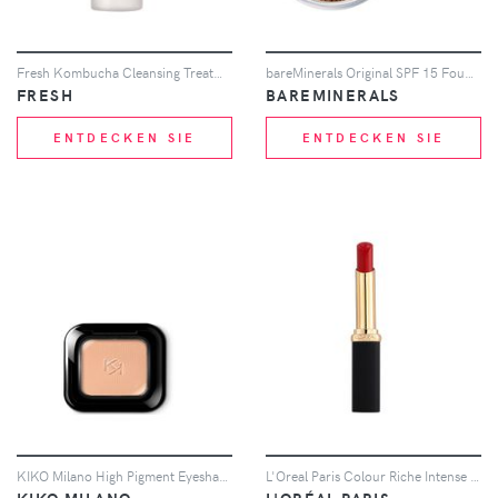
Fresh Kombucha Cleansing Treatment (Various Sizes) - 200ml
bareMinerals Original SPF 15 Foundation (Various Shades) - Neutral Dark
FRESH
BAREMINERALS
ENTDECKEN SIE
ENTDECKEN SIE
KIKO Milano High Pigment Eyeshadow 1.5g (Various Shades) - 14 Matte Apricot
L'Oreal Paris Colour Riche Intense Volume Matte Lipstick 25g (Various Shades) - Rouge Avant-Garde