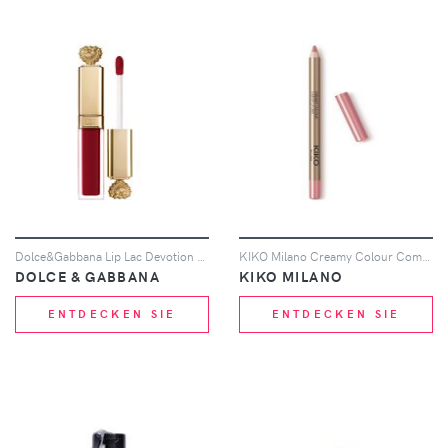
Dolce&Gabbana Lip Lac Devotion 5ml (Various Shades) - Audacia 410
KIKO Milano Creamy Colour Comfort Lip Liner 1.2g (Various Shades) - 03 Powder Pink
DOLCE & GABBANA
KIKO MILANO
ENTDECKEN SIE
ENTDECKEN SIE