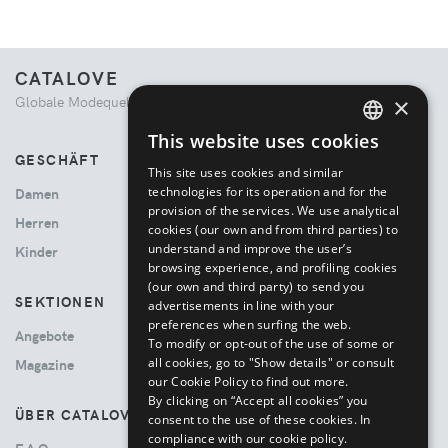
CATALOVE
×
Globale Modequelle. Kuratiertes Einkaufserlebnis.
This website uses cookies
ENGLISH
GESCHÄFT
This site uses cookies and similar
ITALIAN
technologies for its operation and for the
Damen
provision of the services. We use analytical
Herren
cookies (our own and from third parties) to
understand and improve the user’s
Kinder
browsing experience, and profiling cookies
(our own and third party) to send you
SEKTIONEN
advertisements in line with your
preferences when surfing the web.
Angebote
To modify or opt-out of the use of some or
all cookies, go to "Show details" or consult
Magazine
our Cookie Policy to find out more.
By clicking on “Accept all cookies” you
ÜBER CATALOVE
consent to the use of these cookies.
In
compliance with our cookie policy.