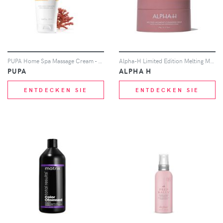
PUPA Home Spa Massage Cream - Revitalising 250ml
Alpha-H Limited Edition Melting Moment Cleansing Balm with Australian Davidson Plum Extract 90g
PUPA
ALPHA H
ENTDECKEN SIE
ENTDECKEN SIE