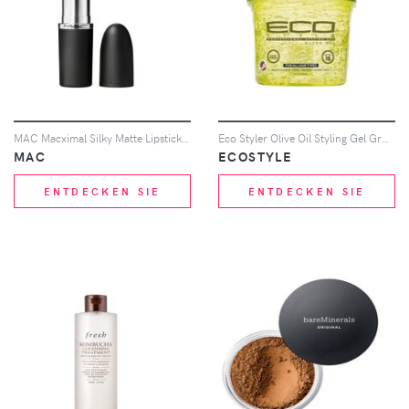
MAC Macximal Silky Matte Lipstick 3.5g (Various Shades) - Soar
Eco Styler Olive Oil Styling Gel Grn 236ml
MAC
ECOSTYLE
ENTDECKEN SIE
ENTDECKEN SIE