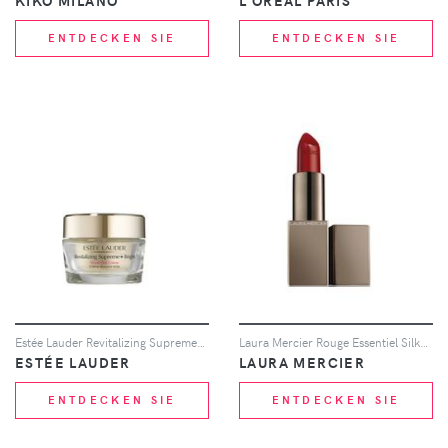
KIKO MILANO
L'ORÉAL PARIS
ENTDECKEN SIE
ENTDECKEN SIE
Estée Lauder Revitalizing Supreme+ Bright Power Soft Creme 50ml
Laura Mercier Rouge Essentiel Silky Crème Lipstick 3.5g (Various Shades) - Mon Rouge
ESTÉE LAUDER
LAURA MERCIER
ENTDECKEN SIE
ENTDECKEN SIE