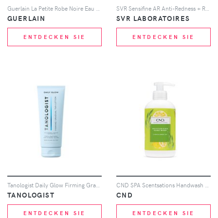
Guerlain La Petite Robe Noire Eau De Parfum 100ml
SVR Sensifine AR Anti-Redness + Rosacea Cream - 40ml
GUERLAIN
SVR LABORATOIRES
ENTDECKEN SIE
ENTDECKEN SIE
Tanologist Daily Glow Firming Gradual Tan - Medium to Dark
CND SPA Scentsations Handwash Citrus and Green Tea 390ml
TANOLOGIST
CND
ENTDECKEN SIE
ENTDECKEN SIE