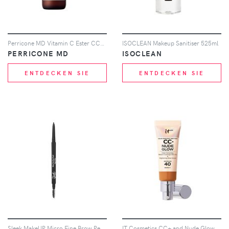
Perricone MD Vitamin C Ester CCC and Ferulic Brightening Complex 20% 59ml
ISOCLEAN Makeup Sanitiser 525ml
PERRICONE MD
ISOCLEAN
ENTDECKEN SIE
ENTDECKEN SIE
Sleek MakeUP Micro Fine Brow Pencil (Various Shades) - Dark Brown
IT Cosmetics CC+ and Nude Glow Lightweight Foundation and Glow Serum with SPF40 32ml (Various Shades) - Tan Rich