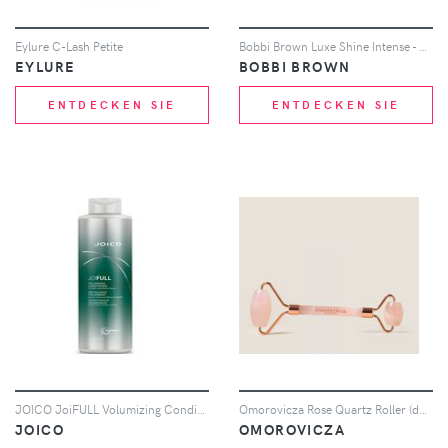
Eylure C-Lash Petite
Bobbi Brown Luxe Shine Intense - Trailblazer
EYLURE
BOBBI BROWN
ENTDECKEN SIE
ENTDECKEN SIE
JOICO JoiFULL Volumizing Conditioner 1000ml (Worth £65.80)
Omorovicza Rose Quartz Roller (double ended) in box
JOICO
OMOROVICZA