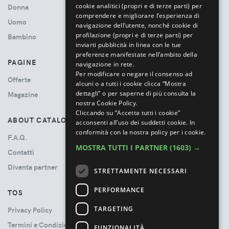
cookie analitici (propri e di terze parti) per
Donna
comprendere e migliorare l’esperienza di
Uomo
navigazione dell’utente, nonché cookie di
profilazione (propri e di terze parti) per
Bambino
inviarti pubblicità in linea con le tue
preferenze manifestate nell’ambito della
PAGINE
navigazione in rete.
Per modificare o negare il consenso ad
Offerte
alcuni o a tutti i cookie clicca “Mostra
dettagli” o per saperne di più consulta la
Magazine
nostra Cookie Policy.
Cliccando su “Accetta tutti i cookie”
ABOUT CATALOVE
acconsenti all’uso dei suddetti cookie.
In
conformità con la nostra policy per i cookie.
F.A.Q.
MOSTRA TUTTI I PARTNER
(1603) →
Contatti
Diventa partner
STRETTAMENTE NECESSARI
PERFORMANCE
TOS
TARGETING
Privacy Policy
Termini e Condizioni
FUNZIONALITÀ