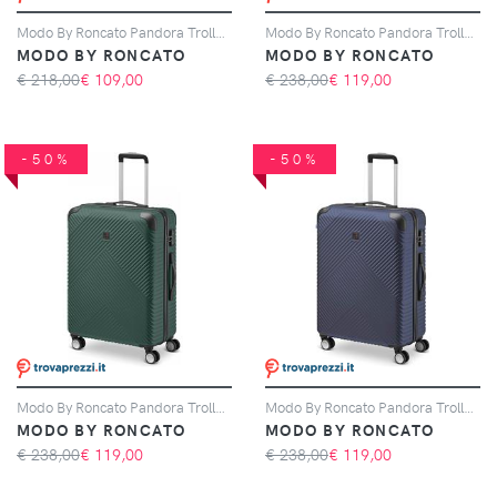
Modo By Roncato Pandora Trolley Bagaglio A Mano 55x40x20 Cm - Blu Notte
Modo By Roncato Pandora Trolley Medio 65.5 Cm - Nero
MODO BY RONCATO
MODO BY RONCATO
€ 218,00
€
109,00
€ 238,00
€
119,00
-50%
-50%
Modo By Roncato Pandora Trolley Medio 65.5 Cm - Verde Foresta
Modo By Roncato Pandora Trolley Medio 65.5 Cm - Blu Notte
MODO BY RONCATO
MODO BY RONCATO
€ 238,00
€
119,00
€ 238,00
€
119,00