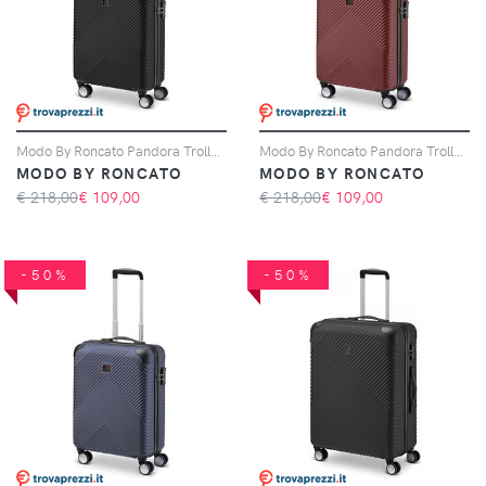
Modo By Roncato Pandora Trolley Bagaglio A Mano 55x40x20 Cm - Nero
Modo By Roncato Pandora Trolley Bagaglio A Mano 55x40x20 Cm - Bordeaux
MODO BY RONCATO
MODO BY RONCATO
€ 218,00
€
109,00
€ 218,00
€
109,00
-50%
-50%