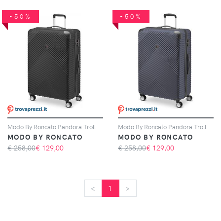
-50%
-50%
Modo By Roncato Pandora Trolley Grande 76.5 Cm - Nero
Modo By Roncato Pandora Trolley Grande 76.5 Cm - Blu Notte
MODO BY RONCATO
MODO BY RONCATO
€ 258,00
€
129,00
€ 258,00
€
129,00
<
<
1
>
>