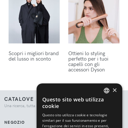
Scopri i migliori brand
Ottieni lo styling
del lusso in sconto
perfetto per i tuoi
capelli con gli
accessori Dyson
×
CATALOVE
Questo sito web utilizza
ENGLISH
cookie
Una ricerca, tutta la moda.
ITALIAN
Questo sito utilizza cookie e tecnologie
similari per il suo funzionamento e per
NEGOZIO
l’erogazione dei servizi in esso presenti,