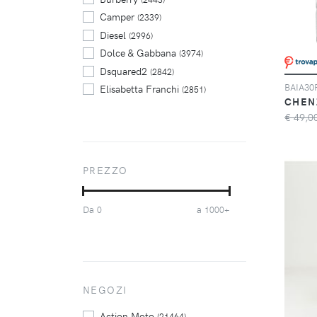
Camper
(2339)
Diesel
(2996)
Dolce & Gabbana
(3974)
Dsquared2
(2842)
Elisabetta Franchi
(2851)
CHEN
Emporio Armani
(4261)
€ 49,0
Fendi
(2291)
Gucci
(2664)
Liu Jo
(4804)
PREZZO
Max Mara
(2483)
Moschino
(3585)
Da
a
0
1000+
Philipp Plein
(2765)
Pinko
(3869)
Polo Ralph Lauren
(4156)
Stella McCartney
(2114)
Twinset
NEGOZI
(4561)
Valentino
(3421)
Action Moto
(21464)