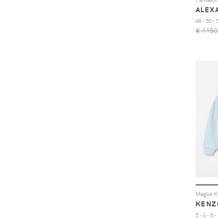
YSL Beauty
ALEX
(124)
48 - 50 - 
€ 1150
KENZ
5 - 6 - 8 -