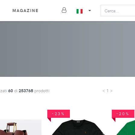
MAGAZINE
zzati
60
di
253768
prodotti
< 1 >
-23%
-20%