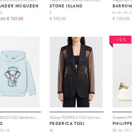
ANDER MCQUEEN
STONE ISLAND
BARROW
52
S
8 - 10 - 12 - 1
,00
€
747,49
€
290,00
€
125,00
-10%
Maglia KENZO KIDS Bambino colore Blue
Giacca FEDERICA TOSI Donna colore Nero
O
FEDERICA TOSI
 10 - 12
40
35 - 36 - 37 - 