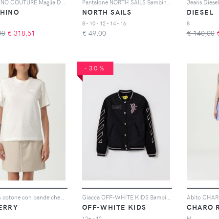
MOSCHINO COUTURE Maglia Donna colore Bianco
Pantalone NORTH SAILS Bambino colore Blue
Jeans Diesel
HINO
NORTH SAILS
DIESEL
8 - 10 - 12 - 14 - 16
8
00
€
318,51
€
49,00
€ 140,00
-30%
T-shirt in cotone con bande check Burberry
Giacca OFF-WHITE KIDS Bambino colore Grigio
ERRY
OFF-WHITE KIDS
CHARO 
12+ - 12
M