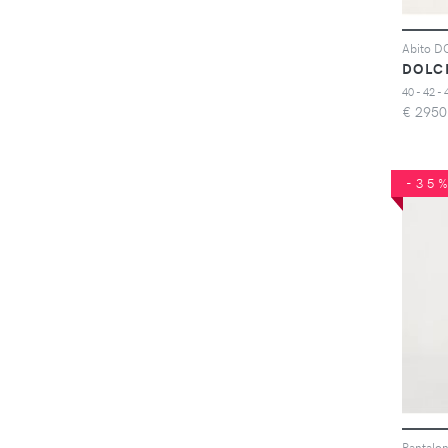
Peuterey
(226)
Pomellato
(285)
Puma
(2747)
DOLC
QVC
(8975)
40 - 42 - 
Rewoolution
(575)
€
2950
Rifo
(63)
Scarosso
(743)
-35
Scarpamondo
(11496)
Scintille Shop
(28867)
Sport85
(6169)
Stuart Weitzman
(778)
Superga
(409)
Tappeto
(1270)
Tufano Moda
(3700)
Under Armour
(2755)
Via Monte Shop
(2735)
Yamamay
(5726)
Yousporty
(1554)