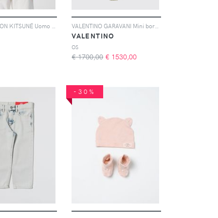
Maglia MAISON KITSUNÉ Uomo colore Bianco
VALENTINO GARAVANI Mini borsa a secchiello VLogo Signature in rafia con ricami
É
VALENTINO
OS
€ 1700,00
€
1530,00
-30%