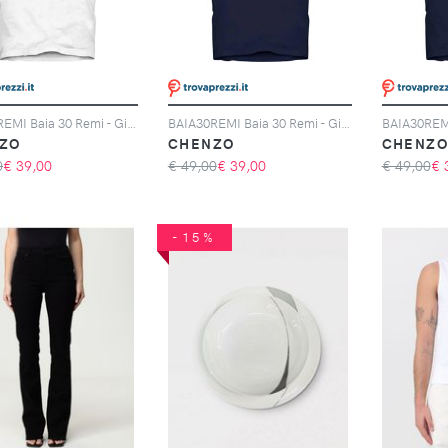
BAIA30REMI Baia 30 Remi - Giglio Marrakech Bianco T-Shirt
BAIA30REMI Baia 30 Remi - Giglio Palm Beach Blu T-Shirt
ZO
CHENZO
CHENZ
0
€
39,00
€ 49,00
€
39,00
€ 49,00
€
-15%