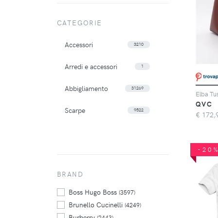
CATEGORIE
Accessori
3210
Arredi e accessori
1
Abbigliamento
31269
QVC
Scarpe
9522
€
172,
-20
BRAND
Boss Hugo Boss
(3597)
Brunello Cucinelli
(4249)
Burberry
(2443)