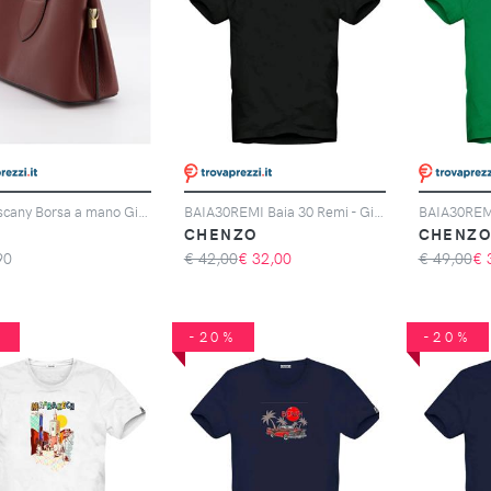
Elba Tuscany Borsa a mano Giglio in pelle con doppio manico
BAIA30REMI Baia 30 Remi - Giglio Cornetto Nero T-Shirt
CHENZO
CHENZ
90
€ 42,00
€
32,00
€ 49,00
€
%
-20%
-20%