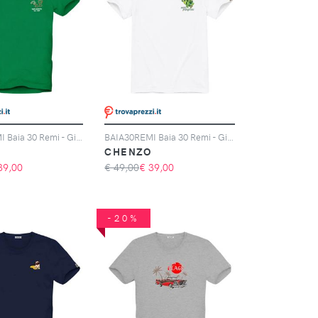
BAIA30REMI Baia 30 Remi - Giglio Coffee Prato T-Shirt
BAIA30REMI Baia 30 Remi - Giglio Cactus Bianco T-Shirt
O
CHENZO
39,00
€ 49,00
€
39,00
-20%