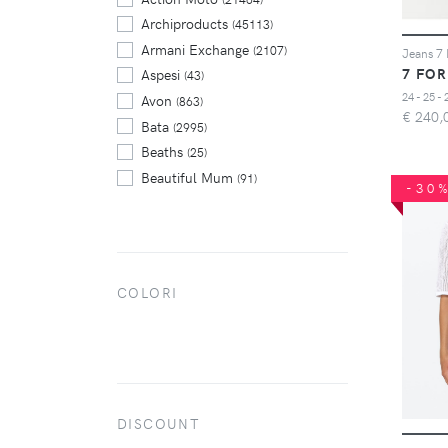
Archiproducts
(45113)
Armani Exchange
(2107)
Jeans 7 
7 FOR
Aspesi
(43)
24 - 25 - 
Avon
(863)
€
240,
Bata
(2995)
Beaths
(25)
Beautiful Mum
(91)
-30
Bershka
(14927)
Boggi
(565)
Boohoo
(9891)
Bottega Verde
(1000)
COLORI
Brooks Brothers
(591)
Calzedonia
(1434)
Cisalfa
(13255)
Clarins
(428)
Converse
(345)
DISCOUNT
DoDo
(340)