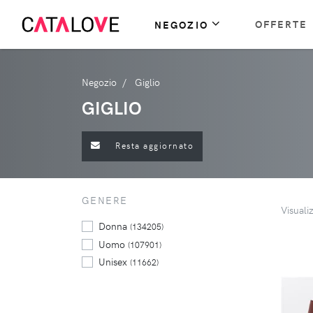
OFFERTE
NEGOZIO
Negozio
Giglio
GIGLIO
Resta aggiornato
GENERE
Visuali
Donna
(134205)
Uomo
(107901)
Unisex
(11662)