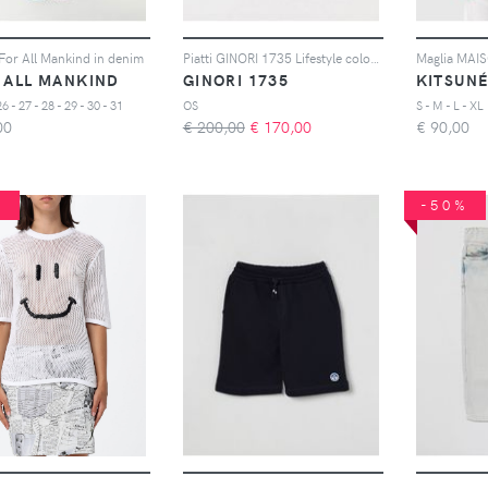
For All Mankind in denim
Piatti GINORI 1735 Lifestyle colore Fantasia
 ALL MANKIND
GINORI 1735
KITSUN
26 - 27 - 28 - 29 - 30 - 31
OS
S - M - L - XL
00
€ 200,00
€
170,00
€
90,00
%
-50%