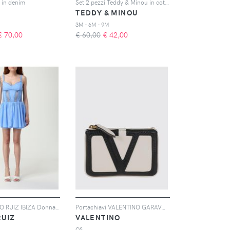
 in denim
Set 2 pezzi Teddy & Minou in cotone
TEDDY & MINOU
3M - 6M - 9M
€
70,00
€ 60,00
€
42,00
Abito CHARO RUIZ IBIZA Donna colore Blue
Portachiavi VALENTINO GARAVANI Uomo colore Burro
RUIZ
VALENTINO
OS