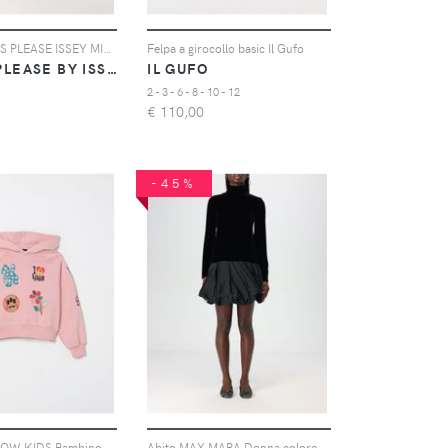
Abito PLEATS PLEASE ISSEY MIYAKE Donna colore Grigio
Felpa a girocollo basic Il Gufo
PLEATS PLEASE BY ISSEY MIYAKE
IL GUFO
2 - 3 - 6 - 8 - 10 - 12
€
110,00
-45%
Maglia BARROW KIDS Bambino colore Rosa
Abito MAX MARA Donna colore Nero