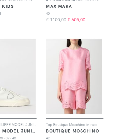
 KIDS
MAX MARA
4
40
€ 1100,00
€
605,00
Sneakers PHILIPPE MODEL JUNIOR Bambino colore Bianco
Top Boutique Moschino in raso
PHILIPPE MODEL JUNIOR
BOUTIQUE MOSCHINO
38 - 39 - 40
42