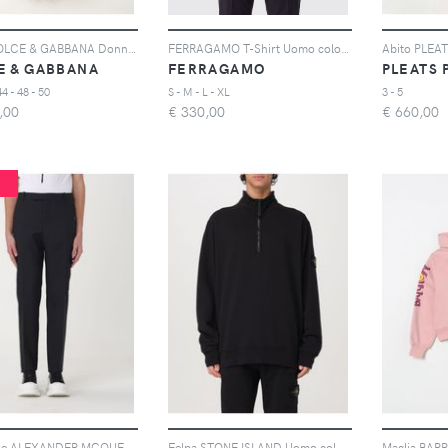
Abito DOLCE & GABBANA Donna colore Fantasia
FERRAGAMO T-Shirt Uomo colore Bianco
E & GABBANA
FERRAGAMO
44 - 48 - 50
S - M - L - XL
3 - 5
,00
€
330,00
€
660,00
%
Pantalone ALEXANDER MCQUEEN Uomo colore Nero
Felpa STONE ISLAND Uomo colore Nero