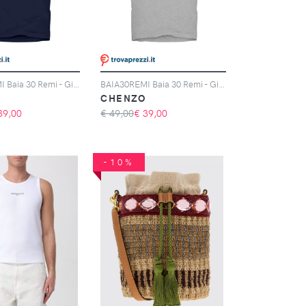
BAIA30REMI Baia 30 Remi - Giglio Dog Love Blu T-Shirt
BAIA30REMI Baia 30 Remi - Giglio Palm Beach Grigio T-Shirt
O
CHENZO
39,00
€ 49,00
€
39,00
-10%