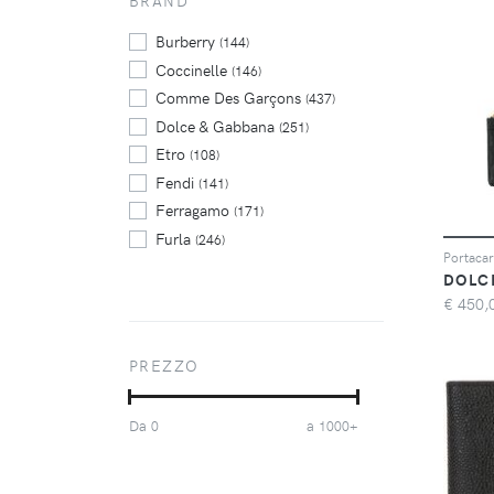
BRAND
Burberry
(144)
Coccinelle
(146)
Comme Des Garçons
(437)
Dolce & Gabbana
(251)
Etro
(108)
Fendi
(141)
Ferragamo
(171)
Furla
(246)
Portacar
Gianni Chiarini
(130)
DOLC
GUESS USA
(139)
€
450,
Karl Lagerfeld
(139)
Lancel
(156)
PREZZO
Maison Margiela
(165)
MARC JACOBS
(163)
Da
a
0
1000+
Piquadro
(233)
Prada
(500)
Stella McCartney
(103)