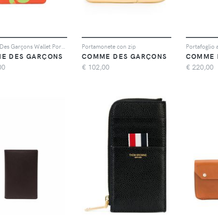
Comme Des Garçons Wallet Portacarte con stampa - Arancione
Portamonete con zip
Portafoglio 
E DES GARÇONS
COMME DES GARÇONS
COMME 
00
€
102,00
€
220,00