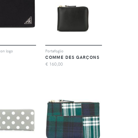
con logo
Portafoglio
COMME DES GARÇONS
€
160,00