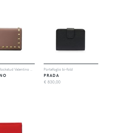
Portafoglio Rockstud Valentino Garavani
Portafoglio bi-fold
INO
PRADA
€
830,00