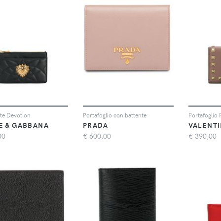
te Devotion
Portafoglio con battente
E & GABBANA
PRADA
VALENT
00
€
600,00
€
390,00