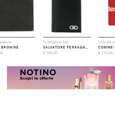
ssaporto
Portafoglio bi-fold
CDG LRG W
 BROWNE
SALVATORE FERRAGAMO
COMME 
00
€
550,00
€
213,00