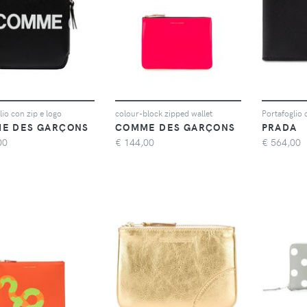
lio con zip e logo
colour-block zipped wallet
Portafoglio 
E DES GARÇONS
COMME DES GARÇONS
PRADA
00
€
144,00
€
564,00