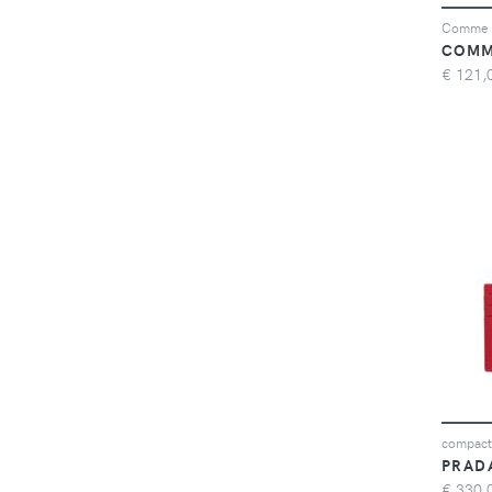
COMM
€
121,
compact 
PRAD
€
330,