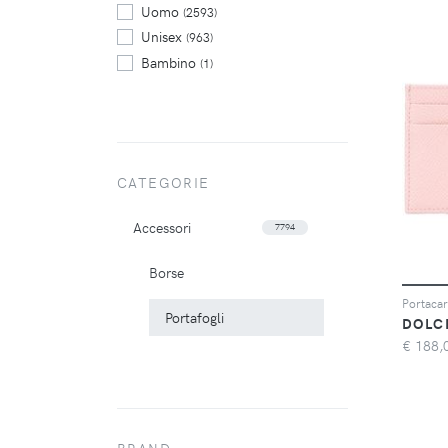
Uomo
(2593)
Unisex
(963)
Bambino
(1)
CATEGORIE
Accessori
7794
Borse
Portaca
Portafogli
DOLC
€
188,