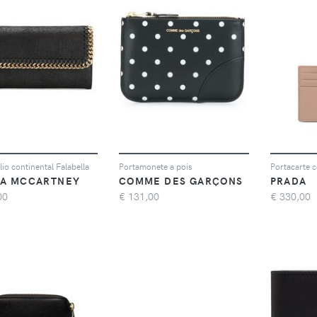
lio continental Falabella
Portamonete a pois
Portacarte 
LA MCCARTNEY
COMME DES GARÇONS
PRADA
00
€
131,00
€
330,00