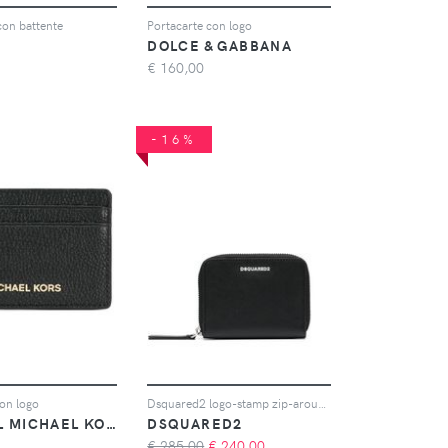
con battente
Portacarte con logo
DOLCE & GABBANA
€
160,00
-16%
on logo
Dsquared2 logo-stamp zip-around wallet - Nero
MICHAEL MICHAEL KORS
DSQUARED2
€ 285,00
€
240,00