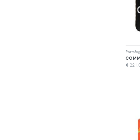
Portafog
COMM
€
221,