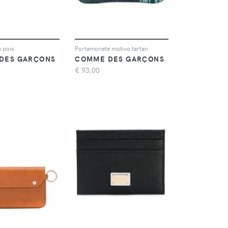
a pois
Portamonete motivo tartan
DES GARÇONS
COMME DES GARÇONS
€
93,00