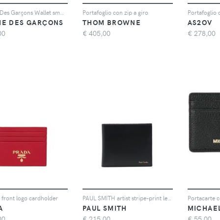
Comme Des Garçons Wallet smooth bi-fold wallet - Marrone
Portafoglio con zip a giro
Portafoglio 
E DES GARÇONS
THOM BROWNE
AS2OV
00
€
405,00
€
278,00
front logo cardholder
PAUL SMITH artist stripe-print leather wallet - Nero
Portacarte c
A
PAUL SMITH
00
€
215,00
€
55,00