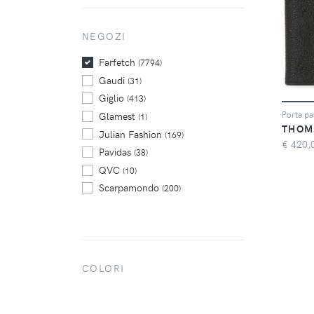
Tod's
(102)
Tom Ford
NEGOZI
(136)
Valentino
(260)
Farfetch
(7794)
Gaudi
(31)
Giglio
(413)
Porta pa
Glamest
(1)
THOM
Julian Fashion
(169)
€
420,
Pavidas
(38)
QVC
(10)
Scarpamondo
(200)
Scintille Shop
(101)
Tufano Moda
(2)
COLORI