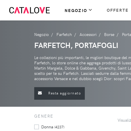
OFFERTE
NEGOZIO
Negozio
Farfetch
Accessori
Borse
Porta
FARFETCH, PORTAFOGLI
Le collezioni più importanti, le migliori boutique del
Farfetch, lo store online che aggrega prodotti di lus
Martin Margiela, Dolce & Gabbana, Givenchy, Saint Lau
scelto per te su Farfetch. Lasciati sedurre dalla femm
accessorio Versace e nel dubbio scegli Dior: scopri Fa
Resta aggiornato
GENERE
Visuali
Donna
(4237)