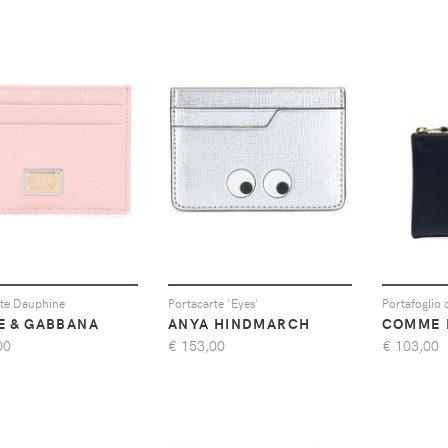
rte Dauphine
Portacarte 'Eyes'
Portafoglio 
E & GABBANA
ANYA HINDMARCH
COMME 
00
€
153,00
€
103,00