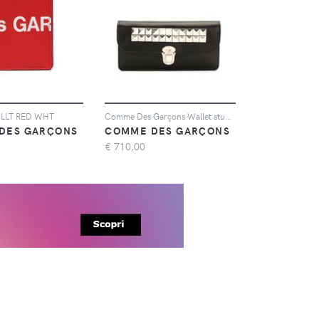
LLT RED WHT
Comme Des Garçons Wallet studded leather wallet - Nero
DES GARÇONS
COMME DES GARÇONS
€
710,00