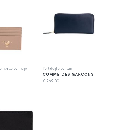
compatto con logo
Portafoglio con zip
COMME DES GARÇONS
€
269,00