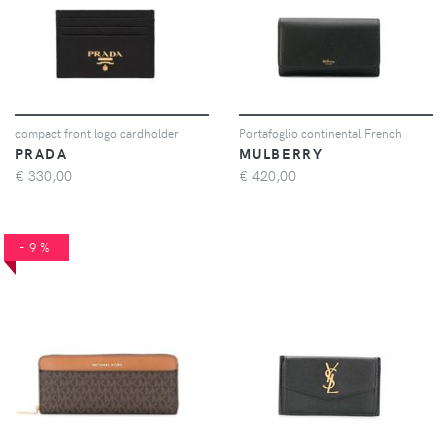
compact front logo cardholder
Portafoglio continental French
PRADA
MULBERRY
€
330,00
€
420,00
-9%