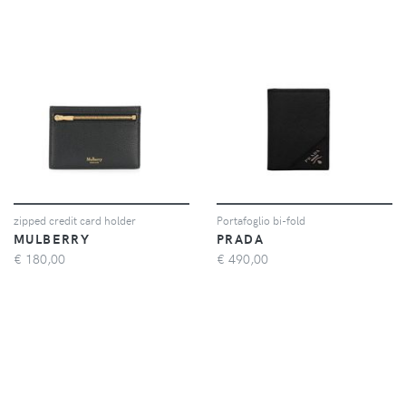
zipped credit card holder
Portafoglio bi-fold
MULBERRY
PRADA
€
180,00
€
490,00