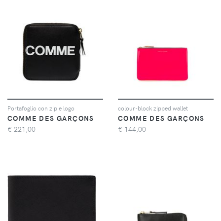
Portafoglio con zip e logo
colour-block zipped wallet
COMME DES GARÇONS
COMME DES GARÇONS
€
221,00
€
144,00