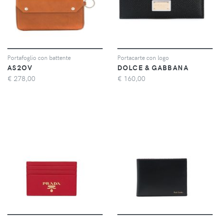
Portafoglio con battente
Portacarte con logo
AS2OV
DOLCE & GABBANA
€
278,00
€
160,00