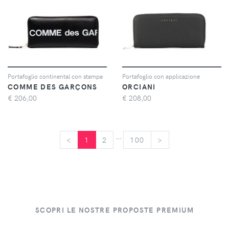
Portafoglio continental con stampa
Portafoglio con applicazione
COMME DES GARÇONS
ORCIANI
€
206,00
€
208,00
...
<
<
1
2
100
>
>
SCOPRI LE NOSTRE PROPOSTE PREMIUM