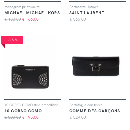
monogram print wallet
Portacarte Uptown
MICHAEL MICHAEL KORS
SAINT LAURENT
€ 183,00
€
166,00
€
365,00
-35%
10 CORSO COMO stud-embellished wallet - Nero
Portafoglio con fibbia
10 CORSO COMO
COMME DES GARÇONS
€ 300,00
€
195,00
€
529,00