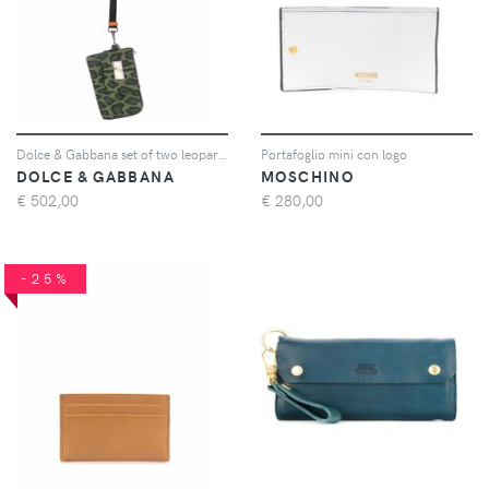
Dolce & Gabbana set of two leopard-print pouches - Verde
Portafoglio mini con logo
DOLCE & GABBANA
MOSCHINO
€
502,00
€
280,00
-25%