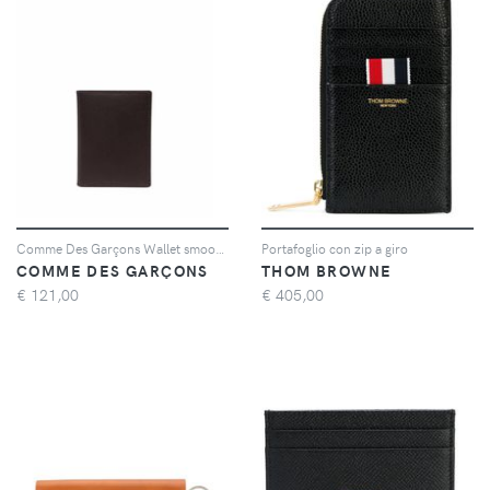
Comme Des Garçons Wallet smooth bi-fold wallet - Marrone
Portafoglio con zip a giro
COMME DES GARÇONS
THOM BROWNE
€
121,00
€
405,00