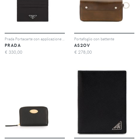
Prada Portacarte con applicazione - Nero
Portafoglio con battente
PRADA
AS2OV
€
330,00
€
278,00