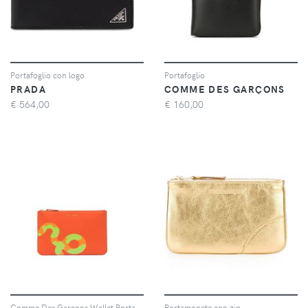
Portafoglio con logo
Portafoglio
PRADA
COMME DES GARÇONS
€
564,00
€
160,00
Comme Des Garçons Wallet Portacarte con stampa - Arancione
Portamonete con zip