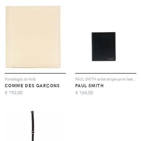
Portafoglio bi-fold
PAUL SMITH artist stripe-print leather cardholder - Nero
COMME DES GARÇONS
PAUL SMITH
€
192,00
€
164,00