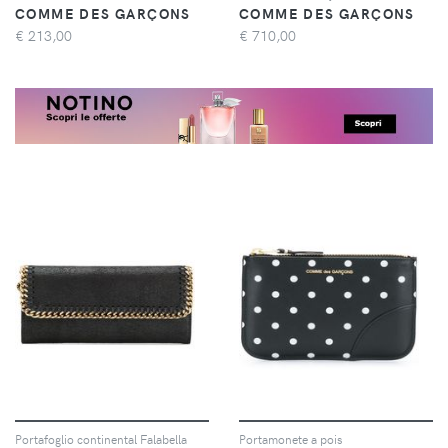
COMME DES GARÇONS
COMME DES GARÇONS
€
213,00
€
710,00
Portafoglio continental Falabella
Portamonete a pois