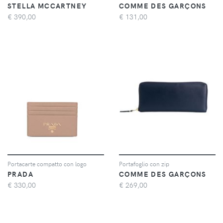
STELLA MCCARTNEY
COMME DES GARÇONS
€
390,00
€
131,00
Portacarte compatto con logo
Portafoglio con zip
PRADA
COMME DES GARÇONS
€
330,00
€
269,00