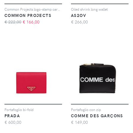
Common Projects logo-stamp cardholder - Toni neutri
Oiled shrink long wallet
COMMON PROJECTS
AS2OV
€ 222,00
€
166,00
€
266,00
Portafoglio bi-fold
Portafoglio con zip
PRADA
COMME DES GARÇONS
€
600,00
€
149,00