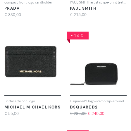
compact front logo cardholder
PAUL SMITH artist stripe-print leather wallet - Nero
PRADA
PAUL SMITH
€
330,00
€
215,00
-16%
Portacarte con logo
Dsquared2 logo-stamp zip-around wallet - Nero
MICHAEL MICHAEL KORS
DSQUARED2
€
55,00
€ 285,00
€
240,00