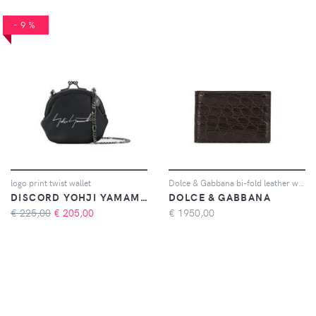
-9%
logo print twist wallet
Dolce & Gabbana bi-fold leather wallet - Nero
DISCORD YOHJI YAMAMOTO
DOLCE & GABBANA
€ 225,00
€
205,00
€
1950,00