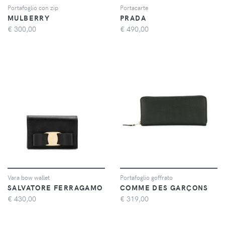
Portafoglio con zip
Portacarte
MULBERRY
PRADA
€
300,00
€
490,00
Vara bow wallet
Portafoglio goffrato
SALVATORE FERRAGAMO
COMME DES GARÇONS
€
430,00
€
319,00