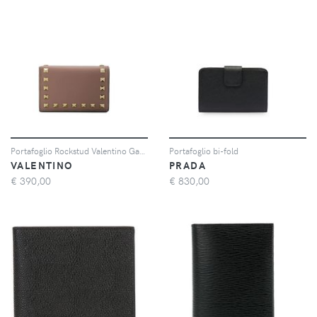
Portafoglio Rockstud Valentino Garavani
Portafoglio bi-fold
VALENTINO
PRADA
€
390,00
€
830,00