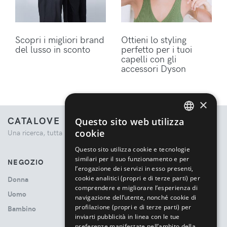
Scopri i migliori brand
Ottieni lo styling
del lusso in sconto
perfetto per i tuoi
capelli con gli
accessori Dyson
×
CATALOVE
Questo sito web utilizza
ENGLISH
cookie
Una ricerca, tutta la moda.
ITALIAN
Questo sito utilizza cookie e tecnologie
similari per il suo funzionamento e per
NEGOZIO
l’erogazione dei servizi in esso presenti,
cookie analitici (propri e di terze parti) per
Donna
comprendere e migliorare l’esperienza di
Uomo
navigazione dell’utente, nonché cookie di
profilazione (propri e di terze parti) per
Bambino
inviarti pubblicità in linea con le tue
preferenze manifestate nell’ambito della