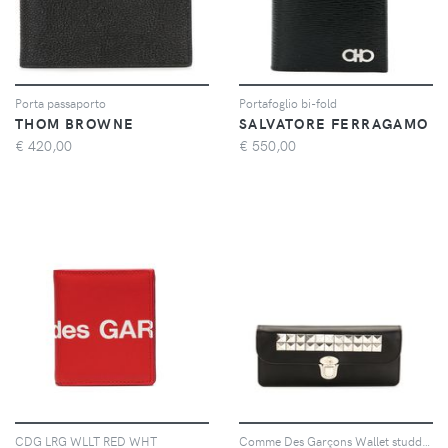
Porta passaporto
Portafoglio bi-fold
THOM BROWNE
SALVATORE FERRAGAMO
€
420,00
€
550,00
CDG LRG WLLT RED WHT
Comme Des Garçons Wallet studded leather wallet - Nero