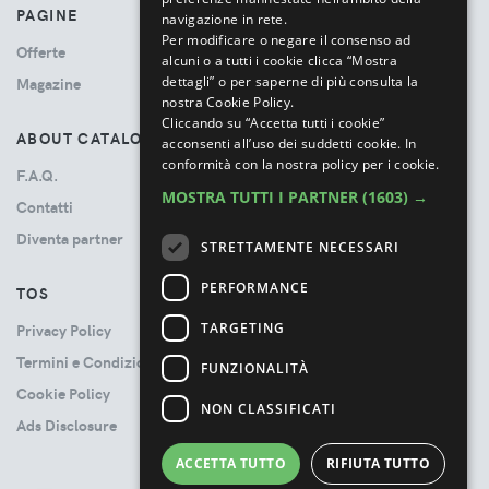
PAGINE
navigazione in rete.
Per modificare o negare il consenso ad
Offerte
alcuni o a tutti i cookie clicca “Mostra
dettagli” o per saperne di più consulta la
Magazine
nostra Cookie Policy.
Cliccando su “Accetta tutti i cookie”
ABOUT CATALOVE
acconsenti all’uso dei suddetti cookie.
In
conformità con la nostra policy per i cookie.
F.A.Q.
MOSTRA TUTTI I PARTNER
(1603) →
Contatti
Diventa partner
STRETTAMENTE NECESSARI
PERFORMANCE
TOS
TARGETING
Privacy Policy
Termini e Condizioni
FUNZIONALITÀ
Cookie Policy
NON CLASSIFICATI
Ads Disclosure
ACCETTA TUTTO
RIFIUTA TUTTO