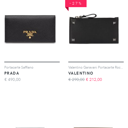
-27%
Portacarte Saffiano
Valentino Garavani Portacarte Rockstud - Nero
PRADA
VALENTINO
€
490,00
€ 290,00
€
212,00