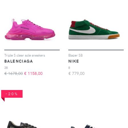
Triple S clear sole sneakers
Blazer SB
BALENCIAGA
NIKE
38
8
€ 1678,00
€
1158,00
€
779,00
-20%