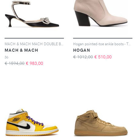
MACH & MACH MACH DOUBLE BOW 65 MH PMP CRYSTL BW ANKL - Nero
Hogan pointed-toe ankle boots - Toni neutri
MACH & MACH
HOGAN
€ 1012,00
€
510,00
36
€ 1594,00
€
983,00