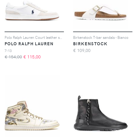
Polo Ralph Lauren Court leather suede sneakers - Bianco
Birkenstock T-bar sandals - Bianco
POLO RALPH LAUREN
BIRKENSTOCK
€
109,00
7-13
€ 154,00
€
115,00