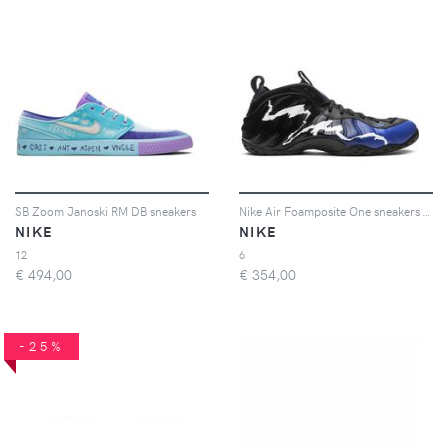
SB Zoom Janoski RM DB sneakers
Nike Air Foamposite One sneakers - Nero
NIKE
NIKE
12
6
€
494,00
€
354,00
-25%