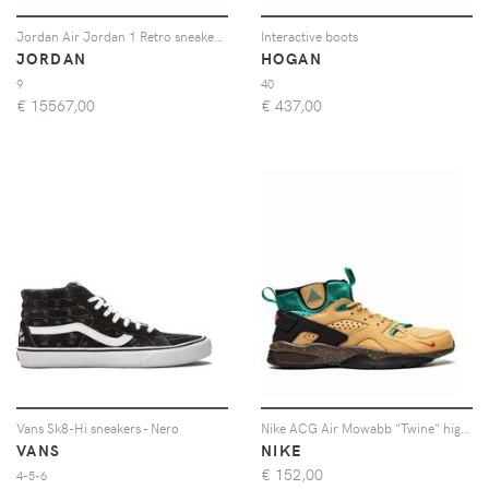
Jordan Air Jordan 1 Retro sneakers - Toni neutri
Interactive boots
JORDAN
HOGAN
9
40
€
15567,00
€
437,00
Vans Sk8-Hi sneakers - Nero
Nike ACG Air Mowabb "Twine" high-top sneakers - Toni neutri
VANS
NIKE
€
152,00
4-5-6