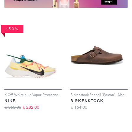
-50%
X Off-White blue Vapor Street sneakers
Birkenstock Sandali 'Boston' - Marrone
NIKE
BIRKENSTOCK
€ 565,00
€
282,00
€
164,00