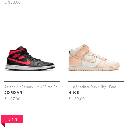
€
368,00
Jordan Air Jordan 1 Mid "Siren Red" sneakers - Nero
Nike Sneakers Dunk High - Rosa
JORDAN
NIKE
€
187,00
€
169,00
-31%