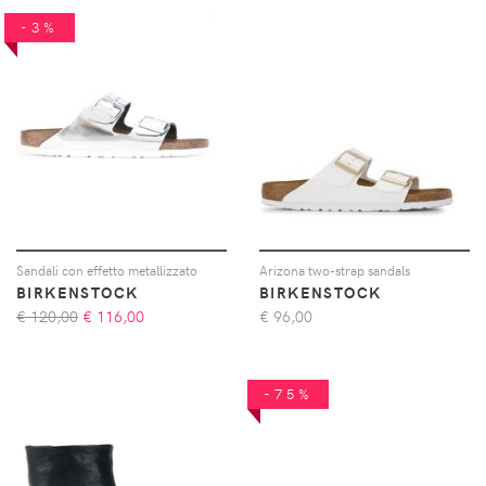
-3%
Sandali con effetto metallizzato
Arizona two-strap sandals
BIRKENSTOCK
BIRKENSTOCK
€ 120,00
€
116,00
€
96,00
-75%