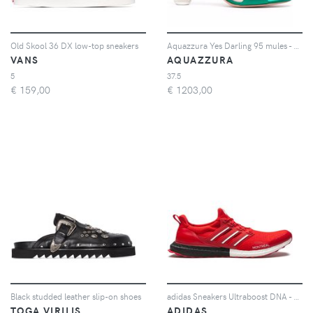
Old Skool 36 DX low-top sneakers
Aquazzura Yes Darling 95 mules - Verde
VANS
AQUAZZURA
5
37.5
€
159,00
€
1203,00
Black studded leather slip-on shoes
adidas Sneakers Ultraboost DNA - Rosso
TOGA VIRILIS
ADIDAS