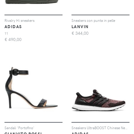
Rivalry Hi sneakers
Sneakers con punta in pelle
ADIDAS
LANVIN
€
344,00
11
€
490,00
Sandali 'Portofino'
Sneakers UltraBOOST Chinese New Year
GIANVITO ROSSI
ADIDAS