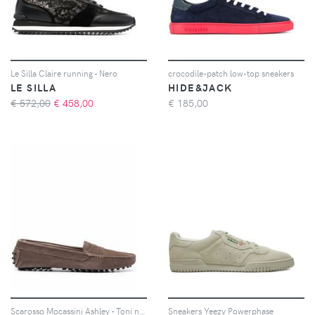
Le Silla Claire running - Nero
crocodile-patch low-top sneakers
LE SILLA
HIDE&JACK
€ 572,00
€
458,00
€
185,00
Scarosso Mocassini Ashley - Toni neutri
Sneakers Yeezy Powerphase