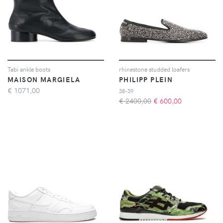
Tabi ankle boots
rhinestone studded loafers
MAISON MARGIELA
PHILIPP PLEIN
€
1071,00
38-39
€ 2400,00
€
600,00