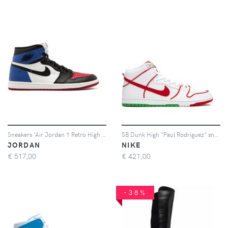
Sneakers 'Air Jordan 1 Retro High OG'
SB Dunk High ”Paul Rodriguez” sneakers
JORDAN
NIKE
€
517,00
€
421,00
-38%