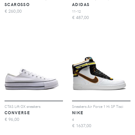
SCAROSSO
ADIDAS
€
260,00
11-12
€
487,00
CTAS Lift OX sneakers
Sneakers Air Force 1 Hi SP Tisci
CONVERSE
NIKE
€
96,00
4
€
1637,00