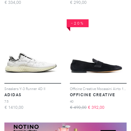
€
334,00
€
290,00
-20%
Sneakers Y-3 Runner 4D II
Officine Creative Mocassini Airto 1 - Blu
ADIDAS
OFFICINE CREATIVE
7.5
40
€
1410,00
€ 490,00
€
392,00