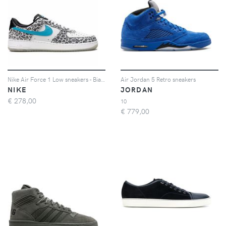
Nike Air Force 1 Low sneakers - Bianco
Air Jordan 5 Retro sneakers
NIKE
JORDAN
€
278,00
10
€
779,00