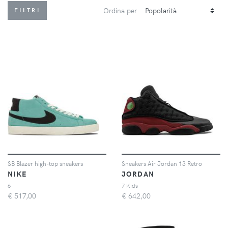
Ordina per
FILTRI
SB Blazer high-top sneakers
Sneakers Air Jordan 13 Retro
NIKE
JORDAN
6
7 Kids
€
517,00
€
642,00