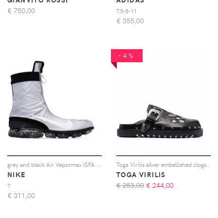
€
750,00
7.5-8-11
€
355,00
-4%
grey and black Air Vapormax ISPA Gator sneakers
Toga Virilis silver embellished clogs - Nero
NIKE
TOGA VIRILIS
€ 253,00
€
244,00
7
€
311,00