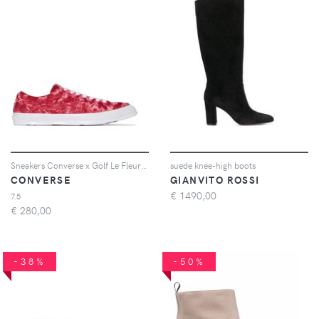
Sneakers Converse x Golf Le Fleur One Star
suede knee-high boots
CONVERSE
GIANVITO ROSSI
€
1490,00
7.5
€
280,00
-38%
-50%