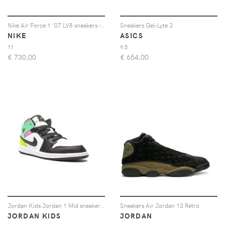
Nike Air Force 1 '07 LV8 sneakers - Bianco
Sneakers Gel-Lyte 3
NIKE
ASICS
11
9.5
€
730,00
€
654,00
Jordan Kids Jordan 1 Mid sneakers - Bianco
Sneakers Air Jordan 13 Retro
JORDAN KIDS
JORDAN