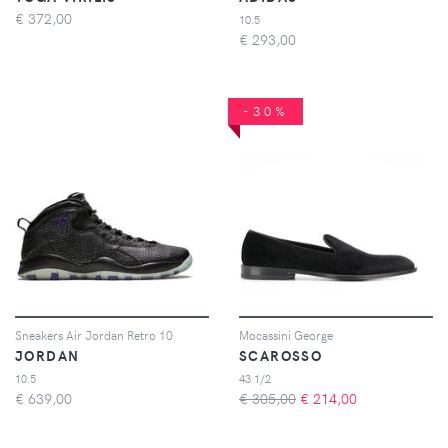
€
372,00
10.5
€
293,00
-30%
Sneakers Air Jordan Retro 10
Mocassini George
JORDAN
SCAROSSO
10.5
43 1/2
€
639,00
€ 305,00
€
214,00