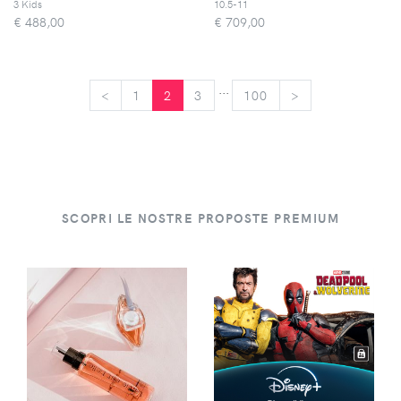
3 Kids
10.5-11
€
488,00
€
709,00
...
<
<
1
2
3
100
>
>
SCOPRI LE NOSTRE PROPOSTE PREMIUM