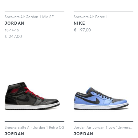
Sneakers Air Jordan 1 Mid SE
Sneakers Air Force 1
JORDAN
NIKE
€
197,00
13-14-15
€
247,00
Sneakers alte Air Jordan 1 Retro OG
Jordan Air Jordan 1 Low "University Blue / Black"
JORDAN
JORDAN