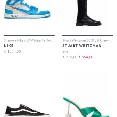
Sneakers Nike x Off-White Air Jordan 1
Stuart Weitzman 5050 Lift knee-high boots - Nero
NIKE
STUART WEITZMAN
€
1554,00
39.5
€ 910,00
€
564,00