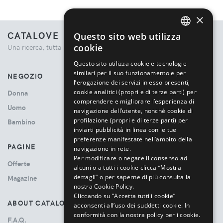
×
CATALOVE
Questo sito web utilizza
ENGLISH
cookie
Una ricerca, tutta la moda.
ITALIAN
Questo sito utilizza cookie e tecnologie
similari per il suo funzionamento e per
NEGOZIO
l’erogazione dei servizi in esso presenti,
cookie analitici (propri e di terze parti) per
Donna
comprendere e migliorare l’esperienza di
Uomo
navigazione dell’utente, nonché cookie di
profilazione (propri e di terze parti) per
Bambino
inviarti pubblicità in linea con le tue
preferenze manifestate nell’ambito della
PAGINE
navigazione in rete.
Per modificare o negare il consenso ad
Offerte
alcuni o a tutti i cookie clicca “Mostra
dettagli” o per saperne di più consulta la
Magazine
nostra Cookie Policy.
Cliccando su “Accetta tutti i cookie”
ABOUT CATALOVE
acconsenti all’uso dei suddetti cookie.
In
conformità con la nostra policy per i cookie.
F.A.Q.