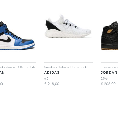
 Air Jordan 1 Retro High
Sneakers 'Tubular Doom Sock'
Sneakers alt
AN
ADIDAS
JORDAN
6.5
5.5-6
00
€
218,00
€
206,00