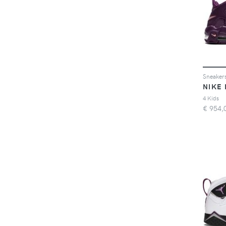
Sneaker
NIKE 
4 Kids
€
954,