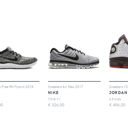
 Free RN Flyknit 2018
Sneakers Air Max 2017
Sneakers 13
NIKE
JORDAN
7.5-8-11
6.5 Kids
00
€
326,00
€
456,00