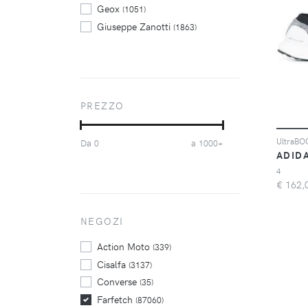
Geox
(1051)
Giuseppe Zanotti
(1863)
Golden Goose
(864)
Hogan
(711)
Jordan
(2814)
Jordan Kids
(1197)
PREZZO
New Balance
(2231)
Nike
(7804)
UltraBOO
Da
a
0
1000+
Nike Kids
(945)
ADID
Philipp Plein
(730)
4
Puma
€
162,
(1196)
Scarosso
(687)
Tod's
NEGOZI
(1420)
Valentino
(742)
Action Moto
(339)
Cisalfa
(3137)
Converse
(35)
Farfetch
(87060)