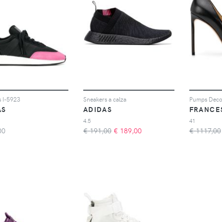
s I-5923
Sneakers a calza
Pumps Decol
AS
ADIDAS
FRANCE
4.5
41
00
€ 191,00
€
189,00
€ 1117,00