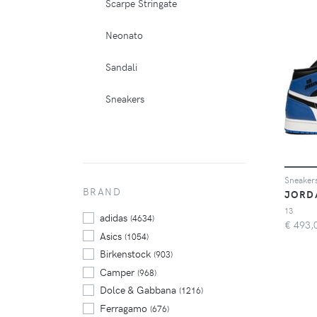
Scarpe Stringate
Neonato
Sandali
Sneakers
Sneakers
BRAND
JORD
13
adidas
(4634)
€
493,
Asics
(1054)
Birkenstock
(903)
Camper
(968)
Dolce & Gabbana
(1216)
Ferragamo
(676)