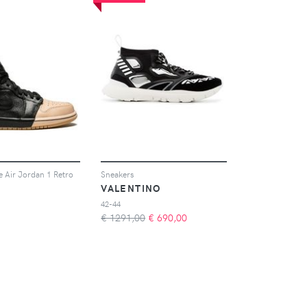
e Air Jordan 1 Retro
Sneakers
VALENTINO
42-44
€ 1291,00
€
690,00