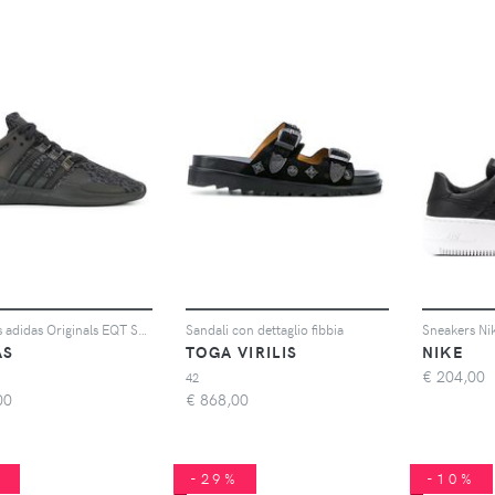
Sneakers adidas Originals EQT Support 93/17
Sandali con dettaglio fibbia
Sneakers Nik
AS
TOGA VIRILIS
NIKE
€
204,00
42
00
€
868,00
%
-29%
-10%