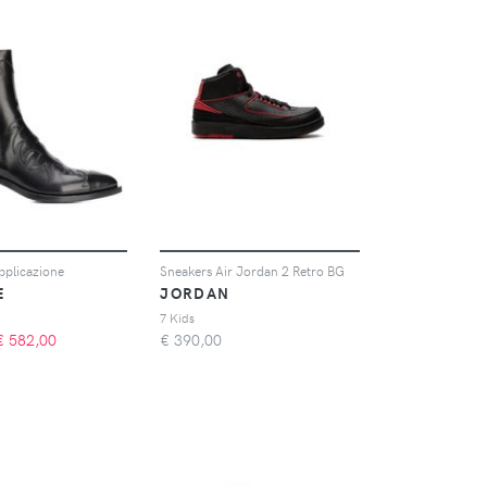
applicazione
Sneakers Air Jordan 2 Retro BG
E
JORDAN
7 Kids
€
582,00
€
390,00