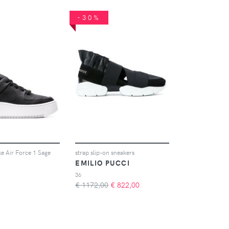
-30%
e Air Force 1 Sage
strap slip-on sneakers
EMILIO PUCCI
36
€ 1172,00
€
822,00