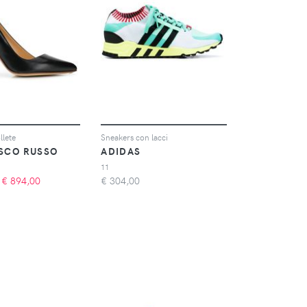
lete
Sneakers con lacci
SCO RUSSO
ADIDAS
11
€
894,00
€
304,00