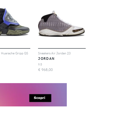
r Huarache Gripp QS
Sneakers Air Jordan 23
JORDAN
9.5
€
968,00