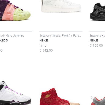
s Air More Uptempo
Sneakers 'Special Field Air Force 1 Mid'
Sneakers H
KIDS
NIKE
NIKE
€
155,00
11-12
00
€
342,00