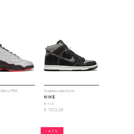
 Retro PRM
Sneakers alte Dunk
NIKE
8-11.5
€
1072,00
-47%