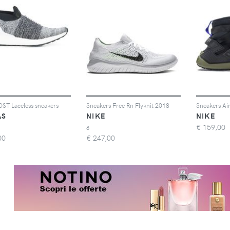
ST Laceless sneakers
Sneakers Free Rn Flyknit 2018
Sneakers Ai
AS
NIKE
NIKE
€
159,00
8
00
€
247,00