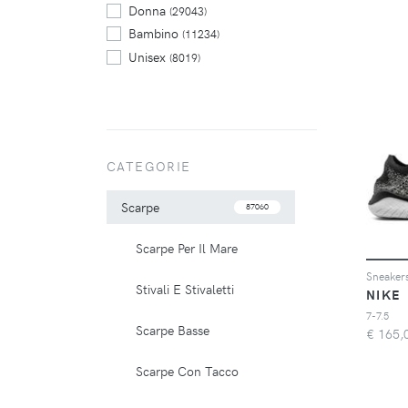
Donna
(29043)
Bambino
(11234)
Unisex
(8019)
CATEGORIE
Scarpe
87060
Scarpe Per Il Mare
Sneakers
Stivali E Stivaletti
NIKE
7-7.5
Scarpe Basse
€
165,
Scarpe Con Tacco