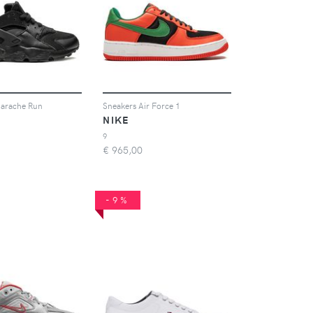
uarache Run
Sneakers Air Force 1
NIKE
9
€
965,00
-9%