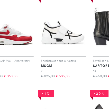
 Air Max 1 Anniversary
Sneakers con suola rialzata
Stivali con 
MSGM
SARTOR
41
39
00
€
360,00
€ 825,00
€
585,00
€ 650,00
-1%
-20%