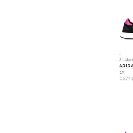
Sneaker
ADID
5.5
€
271,