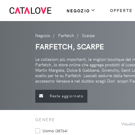
OFFERTE
NEGOZIO
Negozio
Farfetch
Scarpe
FARFETCH, SCARPE
Le collezioni più importanti, le migliori boutique del
Farfetch, lo store online che aggrega prodotti di lus
Martin Margiela, Dolce & Gabbana, Givenchy, Saint Lau
scelto per te su Farfetch. Lasciati sedurre dalla femm
accessorio Versace e nel dubbio scegli Dior: scopri Fa
Resta aggiornato
GENERE
Visuali
Uomo
(38764)