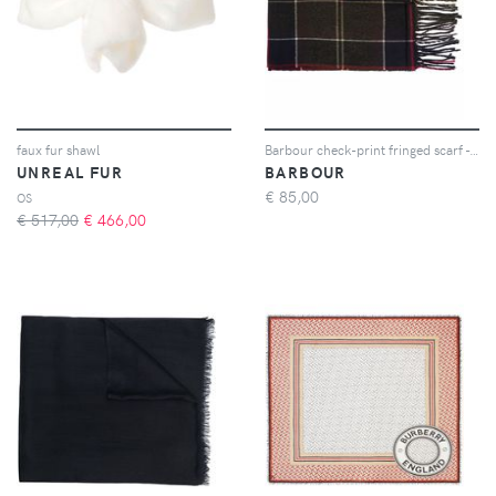
faux fur shawl
Barbour check-print fringed scarf - Blu
UNREAL FUR
BARBOUR
€
85,00
OS
€ 517,00
€
466,00