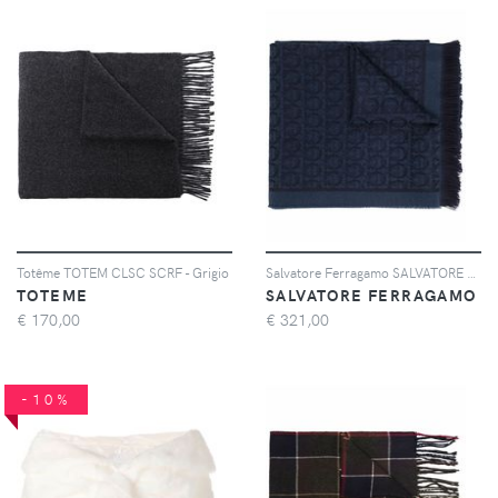
Totême TOTEM CLSC SCRF - Grigio
Salvatore Ferragamo SALVATORE FERRAGAMO 327955 SR THE GAN W 743206 DENIM NAVY - Blu
TOTEME
SALVATORE FERRAGAMO
€
170,00
€
321,00
-10%