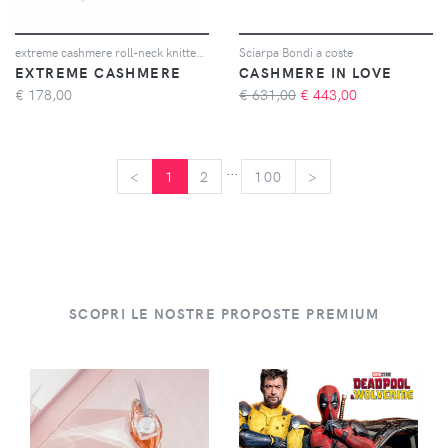
extreme cashmere roll-neck knitted scarf - Toni neutri
Sciarpa Bondi a coste
EXTREME CASHMERE
CASHMERE IN LOVE
€
178,00
€ 631,00
€
443,00
...
<
<
1
2
100
>
>
SCOPRI LE NOSTRE PROPOSTE PREMIUM