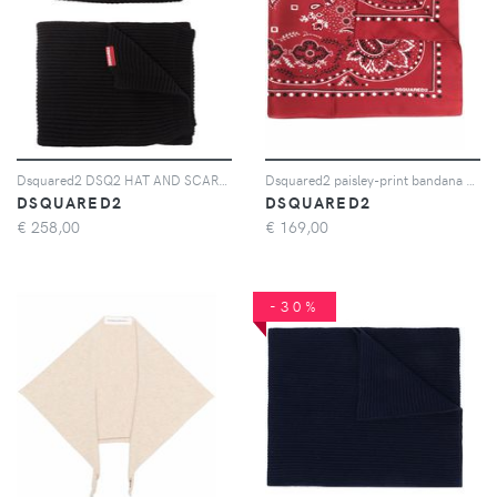
Dsquared2 DSQ2 HAT AND SCARF SET BLACK - Nero
Dsquared2 paisley-print bandana scarf - Rosso
DSQUARED2
DSQUARED2
€
258,00
€
169,00
-30%