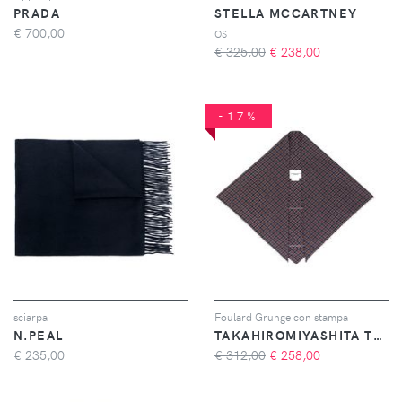
PRADA
STELLA MCCARTNEY
€
700,00
OS
€ 325,00
€
238,00
-17%
sciarpa
Foulard Grunge con stampa
N.PEAL
TAKAHIROMIYASHITA THE SOLOIST
€
235,00
€ 312,00
€
258,00