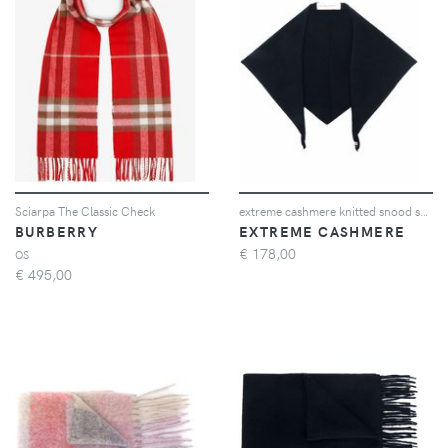
Sciarpa The Classic Check
extreme cashmere knitted snood scarf - Blu
BURBERRY
EXTREME CASHMERE
€
178,00
OS
€
495,00