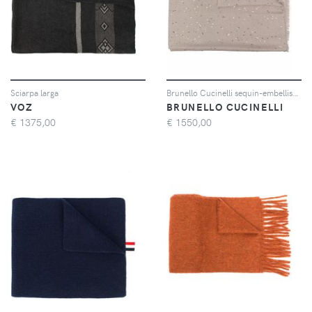
Sciarpa larga
Brunello Cucinelli sequin-embellished cashmere-blend scarf - Toni neutri
VOZ
BRUNELLO CUCINELLI
€
1375,00
€
1550,00