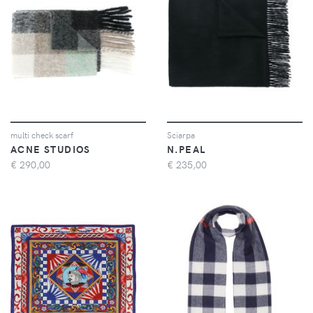
multi check scarf
Sciarpa
ACNE STUDIOS
N.PEAL
€
290,00
€
235,00