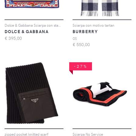
Dolce & Gabbana Sciarpa con stampa - Blu
Sciarpa con motivo tartan
DOLCE & GABBANA
BURBERRY
€
395,00
OS
€
550,00
-27%
zipped pocket knitted scarf
Sciarpa No Service