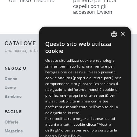
capelli con gli
accessori Dyson
×
CATALOVE
Questo sito web utilizza
ENGLISH
cookie
Una ricerca, tutta la moda.
ITALIAN
Questo sito utilizza cookie e tecnologie
similari per il suo funzionamento e per
NEGOZIO
l’erogazione dei servizi in esso presenti,
cookie analitici (propri e di terze parti) per
Donna
comprendere e migliorare l’esperienza di
Uomo
navigazione dell’utente, nonché cookie di
profilazione (propri e di terze parti) per
Bambino
inviarti pubblicità in linea con le tue
preferenze manifestate nell’ambito della
PAGINE
navigazione in rete.
Per modificare o negare il consenso ad
Offerte
alcuni o a tutti i cookie clicca “Mostra
dettagli” o per saperne di più consulta la
Magazine
nostra Cookie Policy.