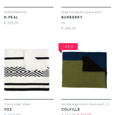
Scialle Pashmina
large monogram square scarf
N.PEAL
BURBERRY
€
235,00
OS
€
445,00
-45%
'Comunidad' shawl
colville large colour-block scarf - Verde
VOZ
COLVILLE
€
1222,00
€ 762,00
€
417,00