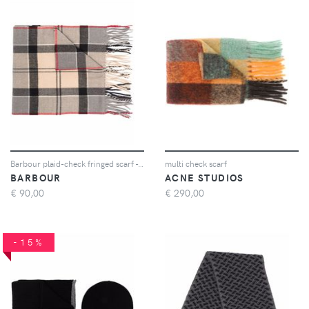
Barbour plaid-check fringed scarf - Toni neutri
multi check scarf
BARBOUR
ACNE STUDIOS
€
90,00
€
290,00
-15%