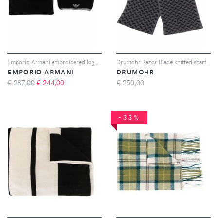
Emporio Armani embroidered logo scarf - Nero
Drumohr Razor Blade knitted scarf - Grigio
EMPORIO ARMANI
DRUMOHR
€ 287,00
€
244,00
€
250,00
-33%