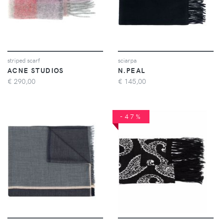
striped scarf
sciarpa
ACNE STUDIOS
N.PEAL
€
290,00
€
145,00
-47%