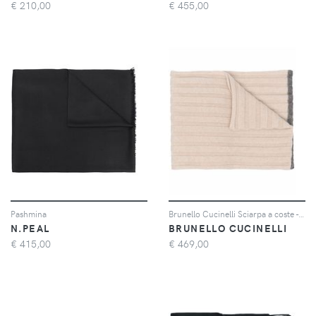
€
210,00
€
455,00
Pashmina
Brunello Cucinelli Sciarpa a coste - Toni neutri
N.PEAL
BRUNELLO CUCINELLI
€
415,00
€
469,00