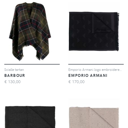
Scialle tartan
Emporio Armani logo embroidered knit scarf - Nero
BARBOUR
EMPORIO ARMANI
€
130,00
€
170,00