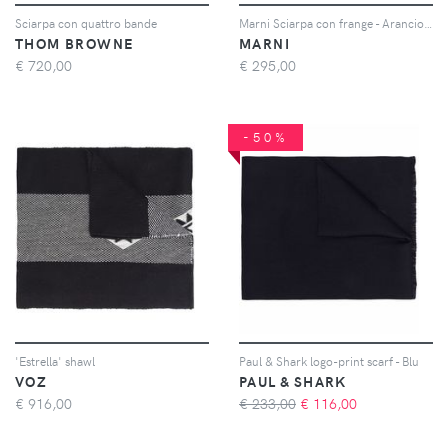
Sciarpa con quattro bande
Marni Sciarpa con frange - Arancione
THOM BROWNE
MARNI
€
720,00
€
295,00
-50%
'Estrella' shawl
Paul & Shark logo-print scarf - Blu
VOZ
PAUL & SHARK
€
916,00
€ 233,00
€
116,00