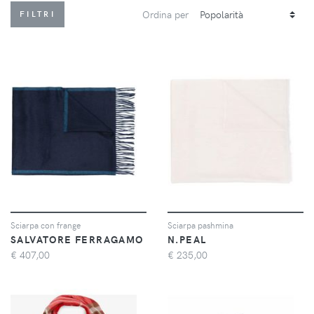
Ordina per
FILTRI
Sciarpa con frange
Sciarpa pashmina
SALVATORE FERRAGAMO
N.PEAL
€
407,00
€
235,00