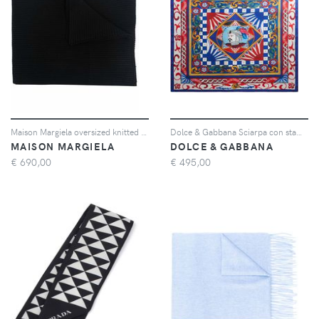
Maison Margiela oversized knitted scarf - Nero
Dolce & Gabbana Sciarpa con stampa - Blu
MAISON MARGIELA
DOLCE & GABBANA
€
690,00
€
495,00