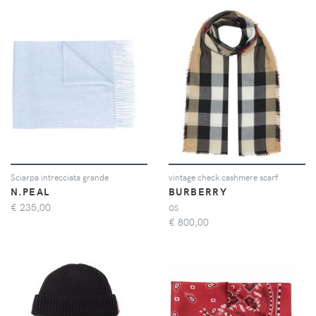
Sciarpa intrecciata grande
vintage check cashmere scarf
N.PEAL
BURBERRY
€
235,00
OS
€
800,00