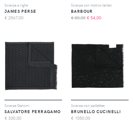
Sciarpa a righe
Sciarpa con motivo tartan
JAMES PERSE
BARBOUR
€
2567,00
€ 80,00
€
54,00
Sciarpa Gancini
Sciarpa con paillettes
SALVATORE FERRAGAMO
BRUNELLO CUCINELLI
€
330,00
€
1550,00