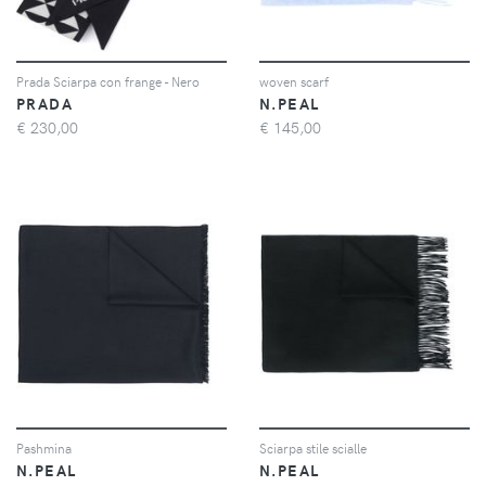
Prada Sciarpa con frange - Nero
woven scarf
PRADA
N.PEAL
€
230,00
€
145,00
Pashmina
Sciarpa stile scialle
N.PEAL
N.PEAL