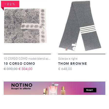
-22%
10 CORSO COMO modal-blend scarf - Toni neutri
Sciarpa a righe
10 CORSO COMO
THOM BROWNE
€ 390,00
€
304,00
€
648,00