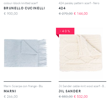
colour-block knitted scarf
424 paisley pattern scarf - Nero
BRUNELLO CUCINELLI
424
€
900,00
€ 270,00
€
144,00
-40%
Marni Sciarpa con frange - Blu
Jil Sander cable-knit wool scarf - Bianco
MARNI
JIL SANDER
€
266,00
€ 883,00
€
532,00