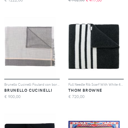
Brunello Cucinelli Foulard con bordi sfrangiati - Grigio
Full Needle Rib Scarf With White 4-Bar Stripe In Cashmere
BRUNELLO CUCINELLI
THOM BROWNE
€
900,00
€
720,00