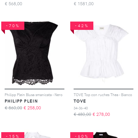
€
568,00
€
1581,00
-70%
-42%
Philipp Plein Blusa smanicata - Nero
TOVE Top con ruches Thea - Bianco
PHILIPP PLEIN
TOVE
€ 860,00
€
258,00
34-36-40
€ 480,00
€
278,00
-15%
-60%