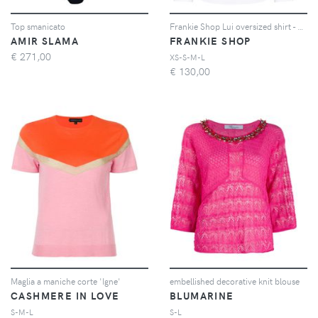
Top smanicato
Frankie Shop Lui oversized shirt - Bianco
AMIR SLAMA
FRANKIE SHOP
€
271,00
XS-S-M-L
€
130,00
Maglia a maniche corte 'Igne'
embellished decorative knit blouse
CASHMERE IN LOVE
BLUMARINE
S-M-L
S-L