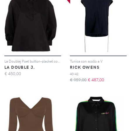
La Doublej Poet button-placket cotton shirt - Nero
Tunica con scollo a V
LA DOUBLE J.
RICK OWENS
€
450,00
40-42
€ 959,00
€
487,00