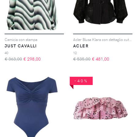
Camicia con stampa
Acler Blusa Klara con dettaglio cut-out - Nero
JUST CAVALLI
ACLER
40
12
€ 363,00
€
298,00
€ 535,00
€
481,00
-40%