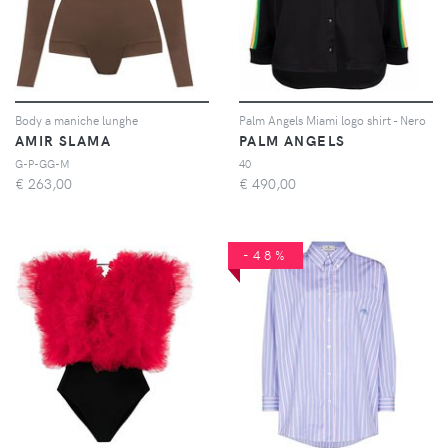
Body a maniche lunghe
Palm Angels Miami logo shirt - Nero
AMIR SLAMA
PALM ANGELS
G-P-GG-M
40
€
263,00
€
490,00
-48%