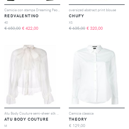
Camicia con stampa Dreaming Peony
oversized abstract print blouse
REDVALENTINO
CHUFY
40
XS
€ 650,00
€
422,00
€ 635,00
€
320,00
Atu Body Couture semi-sheer silk blouse - Bianco
Camicia classica
ATU BODY COUTURE
THEORY
€
129,00
M