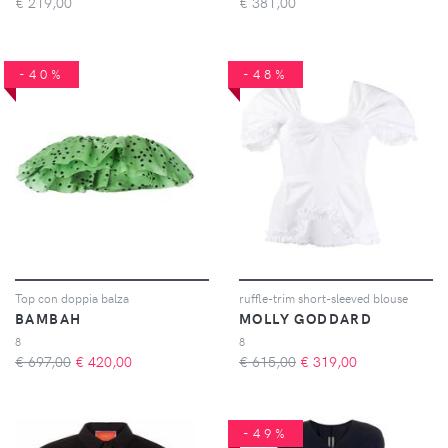
€
219,00
€
381,00
-40%
-48%
Top con doppia balza
ruffle-trim short-sleeved blouse
BAMBAH
MOLLY GODDARD
8
8
€ 697,00
€
420,00
€ 615,00
€
319,00
-49%