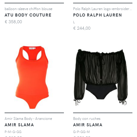
balloon-sleeve chiffon blouse
Polo Ralph Lauren logo-embroidered Oxford shirt - Blu
ATU BODY COUTURE
POLO RALPH LAUREN
€
358,00
L
€
244,00
Amir Slama Body - Arancione
Body con ruches
AMIR SLAMA
AMIR SLAMA
P-M-G-GG
G-P-GG-M