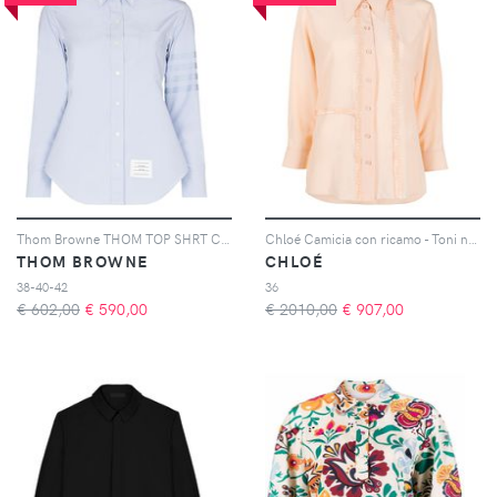
Thom Browne THOM TOP SHRT CN LS BU CLSSC 4 BAR PTCH - Blu
Chloé Camicia con ricamo - Toni neutri
THOM BROWNE
CHLOÉ
38-40-42
36
€ 602,00
€
590,00
€ 2010,00
€
907,00