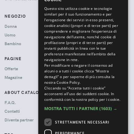
ITALIAN
Questo sito utilizza cookie e tecnologie
similari per il suo funzionamento e per
NEGOZIO
l’erogazione dei servizi in esso presenti,
cookie analitici (propri e di terze parti) per
Donna
comprendere e migliorare l’esperienza di
Uomo
navigazione dell’utente, nonché cookie di
profilazione (propri e di terze parti) per
Bambino
inviarti pubblicità in linea con le tue
preferenze manifestate nell’ambito della
PAGINE
navigazione in rete.
Per modificare o negare il consenso ad
Offerte
alcuni o a tutti i cookie clicca “Mostra
dettagli” o per saperne di più consulta la
Magazine
nostra Cookie Policy.
Cliccando su “Accetta tutti i cookie”
ABOUT CATALOVE
acconsenti all’uso dei suddetti cookie.
In
conformità con la nostra policy per i cookie.
F.A.Q.
MOSTRA TUTTI I PARTNER
(1603) →
Contatti
Diventa partner
STRETTAMENTE NECESSARI
PERFORMANCE