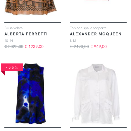
Blusa velata
Top con spalle scoperte
ALBERTA FERRETTI
ALEXANDER MCQUEEN
40-44
S-M
€ 2022,00
€
1239,00
€ 2490,00
€
949,00
-55%