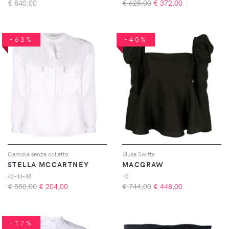
€
840,00
€ 625,00
€
372,00
-63%
-40%
Camicia senza colletto
Blusa Swifts
STELLA MCCARTNEY
MACGRAW
42-44-48
10
€ 550,00
€
204,00
€ 744,00
€
448,00
-17%