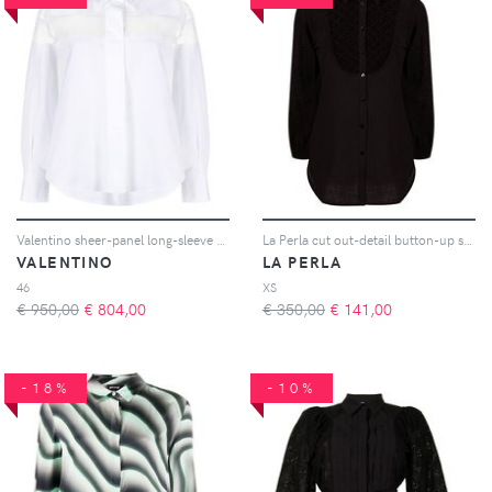
Valentino sheer-panel long-sleeve shirt - Bianco
La Perla cut out-detail button-up shirt - Nero
VALENTINO
LA PERLA
46
XS
€ 950,00
€
804,00
€ 350,00
€
141,00
-18%
-10%