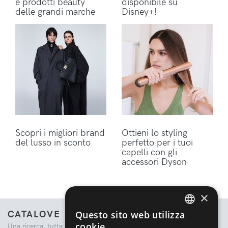
e prodotti beauty
disponibile su
delle grandi marche
Disney+!
Scopri i migliori brand
Ottieni lo styling
del lusso in sconto
perfetto per i tuoi
capelli con gli
accessori Dyson
×
CATALOVE
Questo sito web utilizza
ENGLISH
cookie
Una ricerca, tutta la moda.