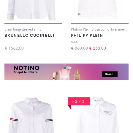
plain long-sleeved shirt
Philipp Plein Blusa con orlo a smerlo - Toni neutri
BRUNELLO CUCINELLI
PHILIPP PLEIN
L
S-M-L
€
1662,00
€ 860,00
€
258,00
-27%