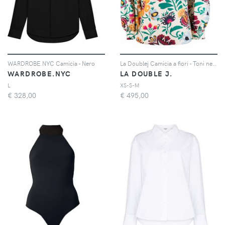
WARDROBE.NYC Camicia - Nero
La Doublej Camicia a fiori - Toni neutri
WARDROBE.NYC
LA DOUBLE J.
L
XS-S-M
€
328,00
€
495,00