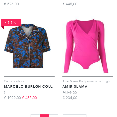
€
576,00
€
445,00
-58%
Camicia a fiori
Amir Slama Body a maniche lunghe - Rosa
MARCELO BURLON COUNTY OF MILAN
AMIR SLAMA
S
P-M-G-GG
€ 1029,00
€
435,00
€
234,00