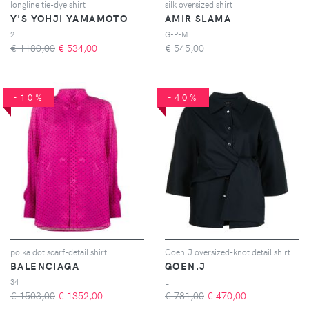
longline tie-dye shirt
silk oversized shirt
Y'S YOHJI YAMAMOTO
AMIR SLAMA
2
G-P-M
€ 1180,00
€
534,00
€
545,00
-10%
-40%
polka dot scarf-detail shirt
Goen.J oversized-knot detail shirt - Blu
BALENCIAGA
GOEN.J
34
L
€ 1503,00
€
1352,00
€ 781,00
€
470,00