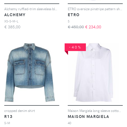
Alchemy ruffled-trim sleeveless blouse - Rosso
ETRO oversize pinstripe pattern shirt - Blu
ALCHEMY
ETRO
XS-S-M-L
S
€
385,00
€ 450,00
€
234,00
-40%
cropped denim shirt
Maison Margiela long-sleeve cotton shirt - Bianco
R13
MAISON MARGIELA
S-M
40