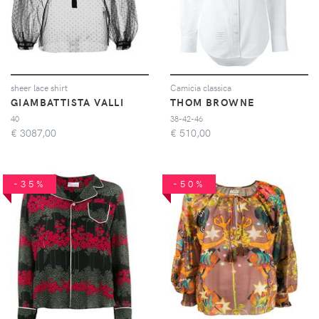
sheer lace shirt
Camicia classica
GIAMBATTISTA VALLI
THOM BROWNE
40
38-42-46
€
3087,00
€
510,00
-35%
-50%