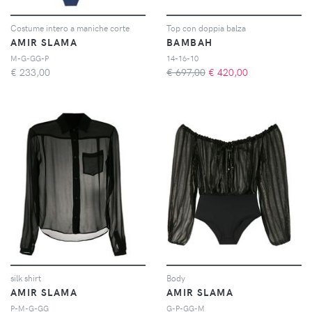
Costume intero a maniche corte
Top con doppia balza
AMIR SLAMA
BAMBAH
M-G-GG-P
14-16-10
€
233,00
€ 697,00
€
420,00
silk shirt
Body
AMIR SLAMA
AMIR SLAMA
P-M-G-GG
G-P-GG-M