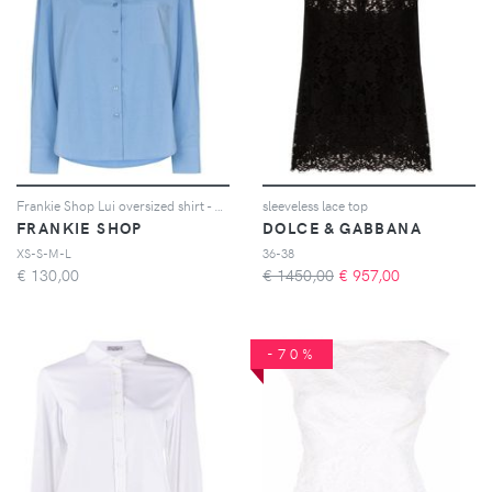
Frankie Shop Lui oversized shirt - Blu
sleeveless lace top
FRANKIE SHOP
DOLCE & GABBANA
XS-S-M-L
36-38
€
130,00
€ 1450,00
€
957,00
-70%