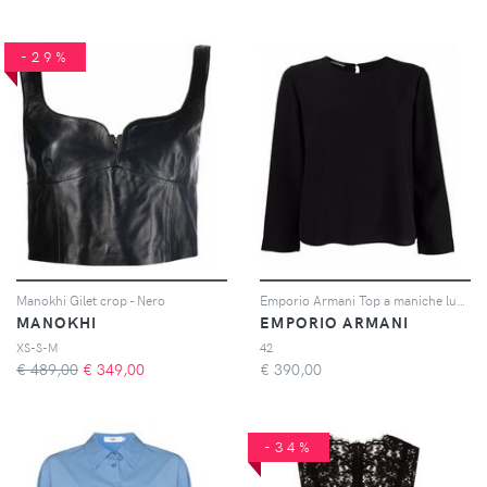
-29%
Manokhi Gilet crop - Nero
Emporio Armani Top a maniche lunghe - Nero
MANOKHI
EMPORIO ARMANI
XS-S-M
42
€ 489,00
€
349,00
€
390,00
-34%