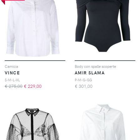
Camicia
Body con spalle scoperte
VINCE
AMIR SLAMA
S-M-L-XL
P-M-G-GG
€ 275,00
€
229,00
€
301,00