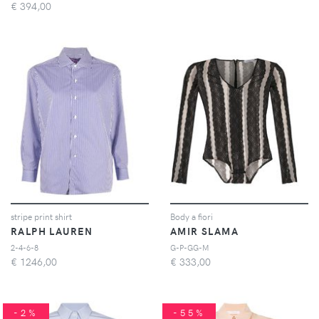
€
394,00
stripe print shirt
Body a fiori
RALPH LAUREN
AMIR SLAMA
2-4-6-8
G-P-GG-M
€
1246,00
€
333,00
-2%
-55%