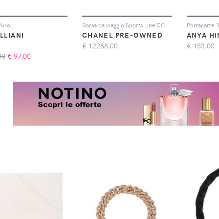
Puro'
Borsa da viaggio Sports Line CC
Portacarte '
LLIANI
CHANEL PRE-OWNED
ANYA H
€
12288,00
€
153,00
00
€
97,00