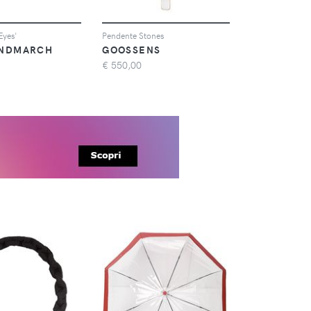
Eyes'
Pendente Stones
INDMARCH
GOOSSENS
€
550,00