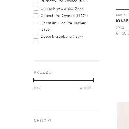
Burberry Pre-Owned
(1353)
Céline Pre-Owned
(2777)
Chanel Pre-Owned
Anello '
(11871)
IOSSE
Christian Dior Pre-Owned
54-52
(3950)
€ 150,
Dolce & Gabbana
(1374)
Fendi Pre-Owned
(2020)
Ferragamo
(1393)
Furla
(1401)
Gucci Pre-Owned
(7521)
PREZZO
Hermès Pre-Owned
(4565)
LB Exclusive
(1435)
Loewe Pre-Owned
Da
a
(1233)
0
1000+
Louis Vuitton Pre-Owned
(13221)
Pinko
(1365)
Prada
(2158)
NEGOZI
Prada Pre-Owned
(2911)