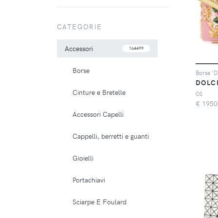
CATEGORIE
Accessori
164499
Borse
Borsa 'D
DOLC
Cinture e Bretelle
OS
€
1950
Accessori Capelli
Cappelli, berretti e guanti
Gioielli
Portachiavi
Sciarpe E Foulard