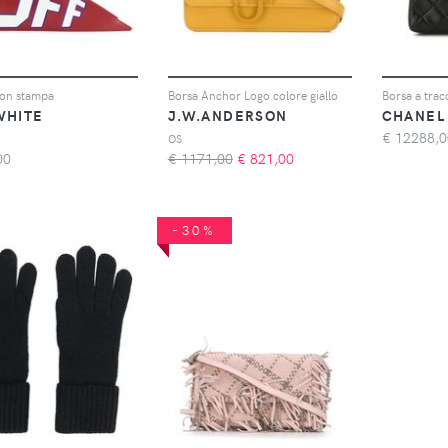
con stampa
Borsa Anchor Logo colore giallo
Borsa a trac
WHITE
J.W.ANDERSON
CHANEL
€
12288,0
OS
00
€ 1171,00
€
821,00
-30%