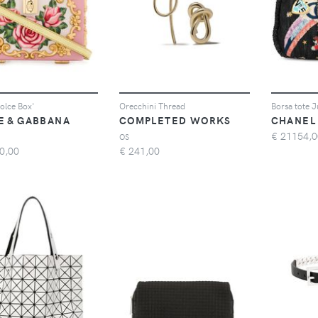
olce Box'
Orecchini Thread
E & GABBANA
COMPLETED WORKS
CHANEL
€
21154,0
OS
0,00
€
241,00