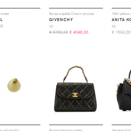
 coste
Borsa a spalla Charm piccola
AL
GIVENCHY
ANITA K
00
OS
OS
€ 5782,00
€
4048,00
€
1504,00
o ad artiglio
Borsa tote trapuntata