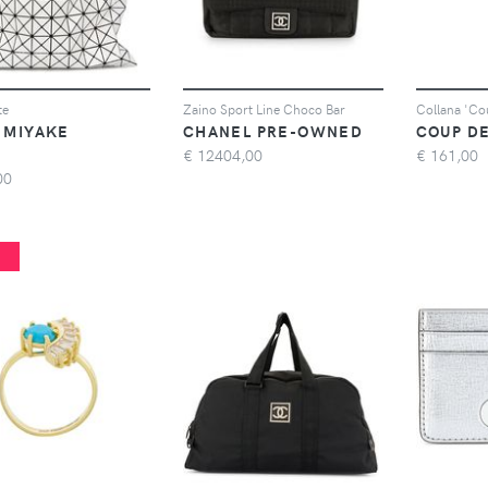
te
Zaino Sport Line Choco Bar
Collana 'Co
 MIYAKE
CHANEL PRE-OWNED
COUP D
€
12404,00
€
161,00
00
%