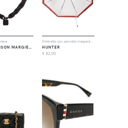
klace
Ombrello con pannello trasparente
MM6 MAISON MARGIELA
HUNTER
€
82,00