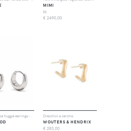
E
MIMI
53
€
2490,00
Tom Wood Ice huggie earrings - Argento
Orecchini a cerchio
OD
WOUTERS & HENDRIX
€
283,00