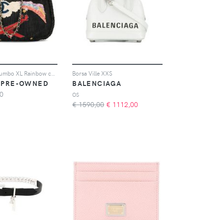
Borsa tote Jumbo XL Rainbow con ricamo
Borsa Ville XXS
 PRE-OWNED
BALENCIAGA
0
OS
€ 1590,00
€
1112,00