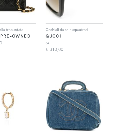
olla trapuntata
Occhiali da sole squadrati
 PRE-OWNED
GUCCI
0
54
€
310,00