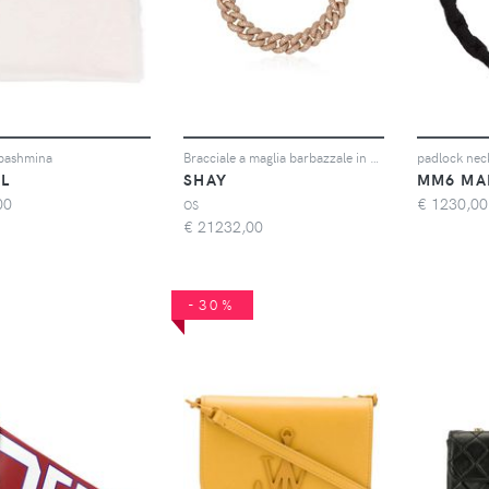
 pashmina
Bracciale a maglia barbazzale in oro 18kt e diamanti
padlock nec
AL
SHAY
00
€
1230,00
OS
€
21232,00
-30%