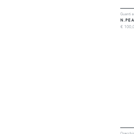
Guanti a
N.PE
€
100,
Orecchin