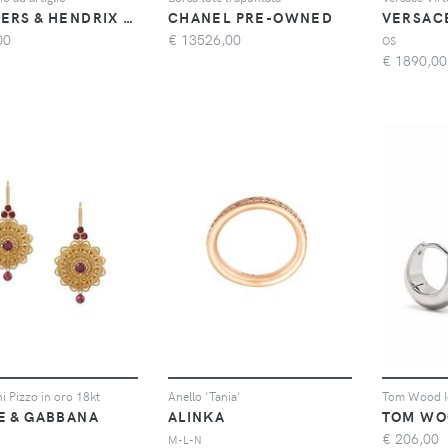
WOUTERS & HENDRIX GOLD
CHANEL PRE-OWNED
VERSAC
00
€
13526,00
OS
€
1890,00
i Pizzo in oro 18kt
Anello 'Tania'
E & GABBANA
ALINKA
TOM WO
€
206,00
M-L-N