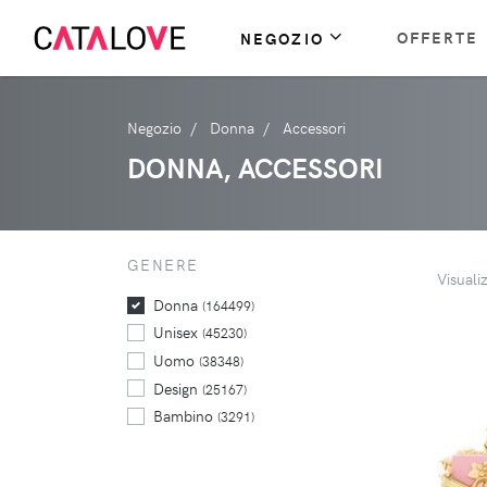
OFFERTE
NEGOZIO
Negozio
Donna
Accessori
DONNA, ACCESSORI
GENERE
Visuali
Donna
(164499)
Unisex
(45230)
Uomo
(38348)
Design
(25167)
Bambino
(3291)