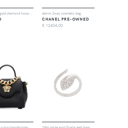
18kt yellow gold diamond hoop earring
denim 2way cosmetic bag
O
CHANEL PRE-OWNED
€
12404,00
Versace Virtus top-handle tote - Nero
18kt white gold Foglia leaf diamond ring