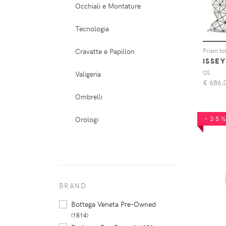
Occhiali e Montature
Tecnologia
Cravatte e Papillon
Prism to
ISSEY
OS
Valigeria
€
686,
Ombrelli
-35
Orologi
BRAND
Bottega Veneta Pre-Owned
(1814)