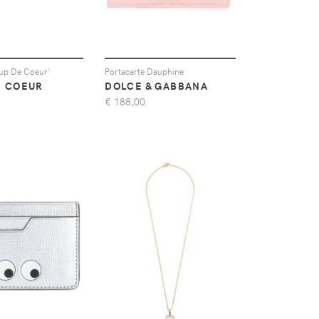
up De Coeur'
Portacarte Dauphine
E COEUR
DOLCE & GABBANA
€
188,00