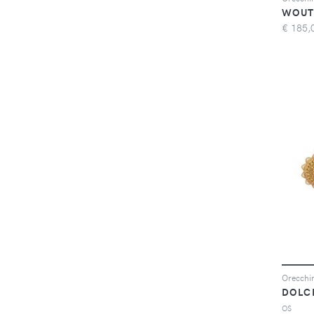
€
185,
Orecchin
DOLC
OS