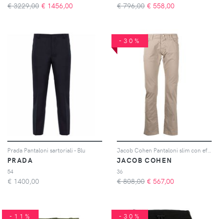
€ 3229,00
€
1456,00
€ 796,00
€
558,00
-30%
Prada Pantaloni sartoriali - Blu
Jacob Cohen Pantaloni slim con effetto stropicciato - Marrone
PRADA
JACOB COHEN
54
36
€
1400,00
€ 808,00
€
567,00
-11%
-30%