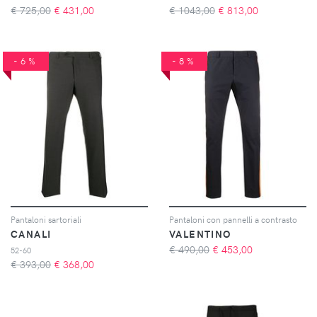
€ 725,00
€
431,00
€ 1043,00
€
813,00
-6%
-8%
Pantaloni sartoriali
Pantaloni con pannelli a contrasto
CANALI
VALENTINO
€ 490,00
€
453,00
52-60
€ 393,00
€
368,00