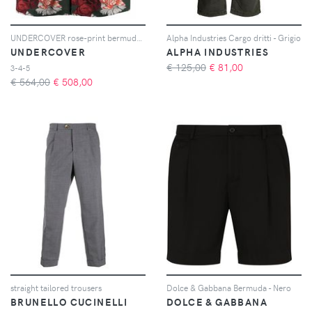
UNDERCOVER rose-print bermuda shorts - Verde
Alpha Industries Cargo dritti - Grigio
UNDERCOVER
ALPHA INDUSTRIES
€ 125,00
€
81,00
3-4-5
€ 564,00
€
508,00
straight tailored trousers
Dolce & Gabbana Bermuda - Nero
BRUNELLO CUCINELLI
DOLCE & GABBANA