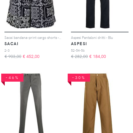
Sacai bandana-print cargo shorts - Nero
Aspesi Pantaloni dritti - Blu
SACAI
ASPESI
2-3
52-54-56
€ 903,00
€
452,00
€ 282,00
€
184,00
-46%
-30%