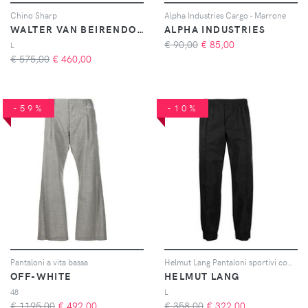
Chino Sharp
Alpha Industries Cargo - Marrone
WALTER VAN BEIRENDONCK PRE-OWNED
ALPHA INDUSTRIES
€ 90,00
€
85,00
L
€ 575,00
€
460,00
-59%
-10%
Pantaloni a vita bassa
Helmut Lang Pantaloni sportivi con stampa - Nero
OFF-WHITE
HELMUT LANG
48
L
€ 1195,00
€
492,00
€ 358,00
€
322,00