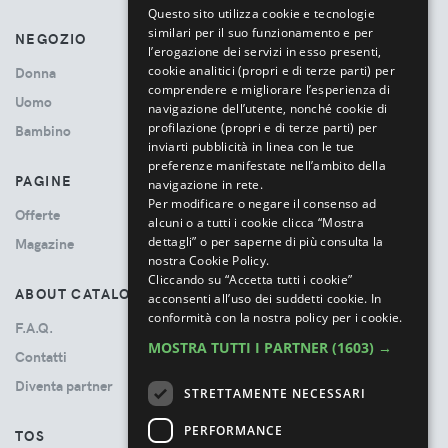
Questo sito utilizza cookie e tecnologie
similari per il suo funzionamento e per
NEGOZIO
l’erogazione dei servizi in esso presenti,
cookie analitici (propri e di terze parti) per
Donna
comprendere e migliorare l’esperienza di
Uomo
navigazione dell’utente, nonché cookie di
profilazione (propri e di terze parti) per
Bambino
inviarti pubblicità in linea con le tue
preferenze manifestate nell’ambito della
PAGINE
navigazione in rete.
Per modificare o negare il consenso ad
Offerte
alcuni o a tutti i cookie clicca “Mostra
dettagli” o per saperne di più consulta la
Magazine
nostra Cookie Policy.
Cliccando su “Accetta tutti i cookie”
ABOUT CATALOVE
acconsenti all’uso dei suddetti cookie.
In
conformità con la nostra policy per i cookie.
F.A.Q.
MOSTRA TUTTI I PARTNER
(1603) →
Contatti
Diventa partner
STRETTAMENTE NECESSARI
PERFORMANCE
TOS