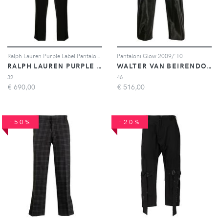
Ralph Lauren Purple Label Pantaloni sartoriali dritti - Nero
Pantaloni Glow 2009/'10
RALPH LAUREN PURPLE LABEL
WALTER VAN BEIRENDONCK PRE-OWNED
32
46
€
690,00
€
516,00
-50%
-20%