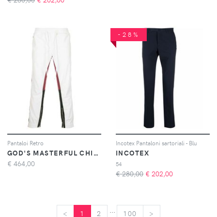
-28%
Pantaloi Retro
Incotex Pantaloni sartoriali - Blu
GOD'S MASTERFUL CHILDREN
INCOTEX
€
464,00
54
€ 280,00
€
202,00
...
<
<
1
2
100
>
>