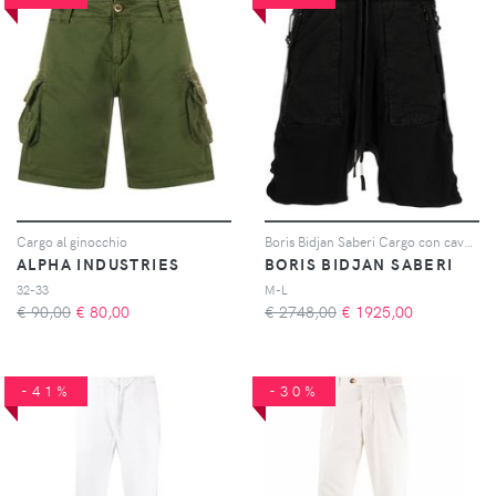
Cargo al ginocchio
Boris Bidjan Saberi Cargo con cavallo basso - Nero
ALPHA INDUSTRIES
BORIS BIDJAN SABERI
32-33
M-L
€ 90,00
€
80,00
€ 2748,00
€
1925,00
-41%
-30%