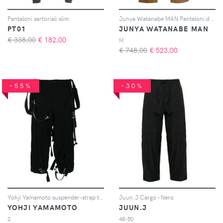
Pantaloni sartoriali slim
Junya Watanabe MAN Pantaloni dritti - Marrone
PT01
JUNYA WATANABE MAN
€ 338,00
€
182,00
M
€ 748,00
€
523,00
-55%
-30%
Yohji Yamamoto suspender-strap trousers - Nero
Juun.J Cargo - Nero
YOHJI YAMAMOTO
JUUN.J
2
48-50