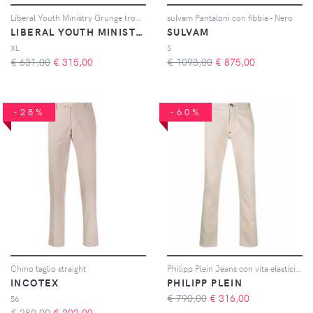
Liberal Youth Ministry Grunge trousers - Grigio
sulvam Pantaloni con fibbia - Nero
LIBERAL YOUTH MINISTRY
SULVAM
XL
S
€ 631,00
€
315,00
€ 1093,00
€
875,00
-28%
-60%
Chino taglio straight
Philipp Plein Jeans con vita elasticizzata - Toni neutri
INCOTEX
PHILIPP PLEIN
€ 790,00
€
316,00
56
€ 280,00
€
202,00