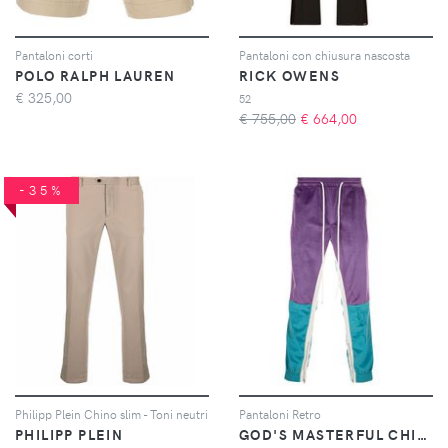
Pantaloni corti
Pantaloni con chiusura nascosta
POLO RALPH LAUREN
RICK OWENS
€
325,00
52
€ 755,00
€
664,00
-35%
Philipp Plein Chino slim - Toni neutri
Pantaloni Retro
PHILIPP PLEIN
GOD'S MASTERFUL CHILDREN