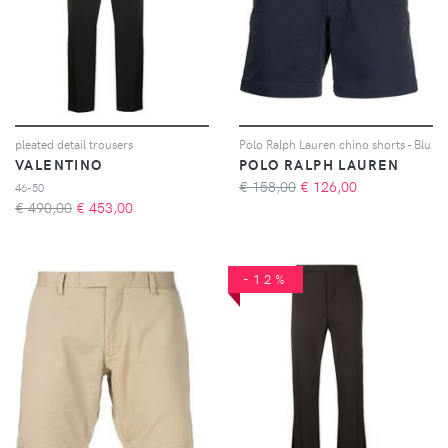
pleated detail trousers
Polo Ralph Lauren chino shorts - Blu
VALENTINO
POLO RALPH LAUREN
€ 158,00
€
126,00
46-50
€ 490,00
€
453,00
-12%