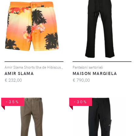
Amir Slama Shorts Ilha de Hibiscus - Multicolore
Pantaloni sartoriali
AMIR SLAMA
MAISON MARGIELA
€
232,00
€
790,00
-35%
-30%