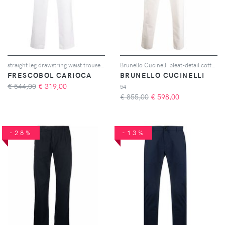
straight leg drawstring waist trousers
Brunello Cucinelli pleat-detail cotton trousers - Toni neutri
FRESCOBOL CARIOCA
BRUNELLO CUCINELLI
€ 544,00
€
319,00
54
€ 855,00
€
598,00
-28%
-13%