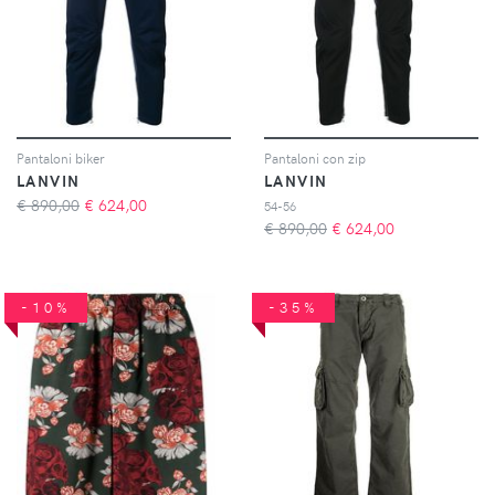
Pantaloni biker
Pantaloni con zip
LANVIN
LANVIN
€ 890,00
€
624,00
54-56
€ 890,00
€
624,00
-10%
-35%