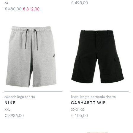
€
495,00
54
€ 480,00
€
312,00
swoosh logo shorts
knee-length bermuda shorts
NIKE
CARHARTT WIP
XXL
30-31-33
€
3936,00
€
105,00