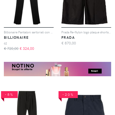
Billionaire Pantaloni sartoriali con ricamo - Nero
Prada Re-Nylon logo plaque shorts - Nero
BILLIONAIRE
PRADA
€
870,00
62
€ 720,00
€
324,00
-8%
-20%