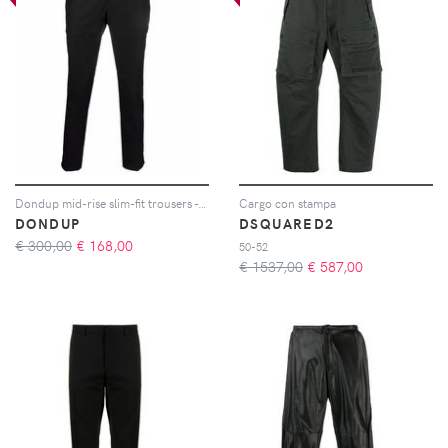
Dondup mid-rise slim-fit trousers - Grigio
Cargo con stampa
DONDUP
DSQUARED2
€ 300,00
€
168,00
50-52
€ 1537,00
€
587,00