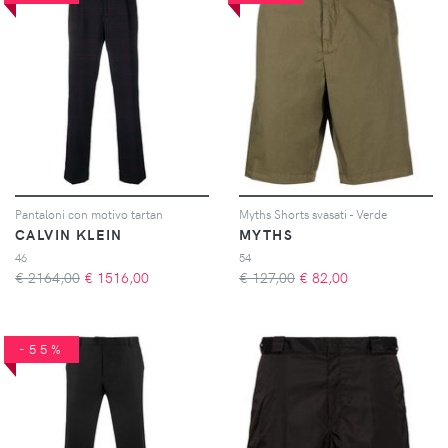
Pantaloni con motivo tartan
Myths Shorts svasati - Verde
CALVIN KLEIN
MYTHS
46
54
€ 2164,00
€
1516,00
€ 127,00
€
82,00
-55%