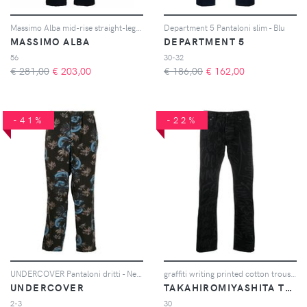
Massimo Alba mid-rise straight-leg trousers - Blu
Department 5 Pantaloni slim - Blu
MASSIMO ALBA
DEPARTMENT 5
56
30-32
€ 281,00
€
203,00
€ 186,00
€
162,00
-41%
-22%
UNDERCOVER Pantaloni dritti - Nero
graffiti writing printed cotton trousers
UNDERCOVER
TAKAHIROMIYASHITA THE SOLOIST
2-3
30