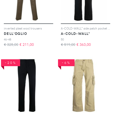
inverted pleat wool trousers
A-COLD-WALL* side patch pocket straight trousers - Nero
DELL'OGLIO
A-COLD-WALL*
46-48
50
€ 325,00
€
211,00
€ 519,00
€
363,00
-20%
-6%