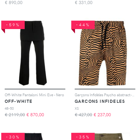
€
890,00
€
331,00
-59%
-44%
Off-White Pantaloni Mini Eve - Nero
Garçons Infidèles Psycho abstract-print shorts - Nero
OFF-WHITE
GARCONS INFIDELES
48-50
XS
€ 2119,00
€
870,00
€ 427,00
€
237,00
-30%
-35%