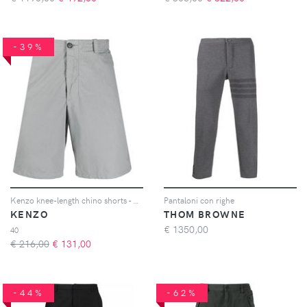
-39%
Kenzo knee-length chino shorts - Grigio
Pantaloni con righe
KENZO
THOM BROWNE
€
1350,00
40
€ 216,00
€
131,00
-44%
-62%