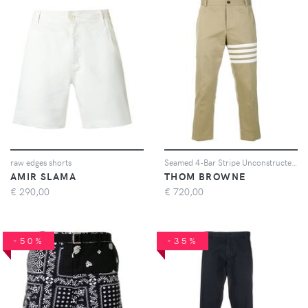
raw edges shorts
Seamed 4-Bar Stripe Unconstructed Chino Trouser In Cotton Twill
AMIR SLAMA
THOM BROWNE
€
290,00
€
720,00
-50%
-35%