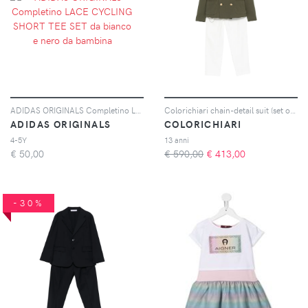
ADIDAS ORIGINALS Completino LACE CYCLING SHORT TEE SET da bianco e nero da bambina
Colorichiari chain-detail suit (set of five) - Verde
ADIDAS ORIGINALS
COLORICHIARI
4-5Y
13 anni
€
50,00
€ 590,00
€
413,00
-30%