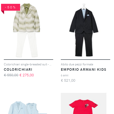
-50%
Colorichiari single-breasted suit - Verde
Abito due pezzi formale
COLORICHIARI
EMPORIO ARMANI KIDS
€ 550,00
€
275,00
6 anni
€
521,00