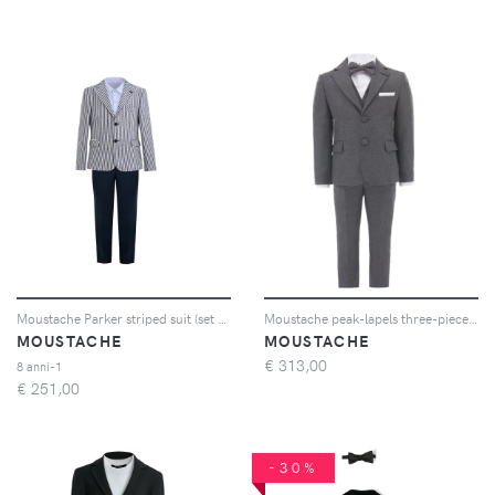
Moustache Parker striped suit (set of three) - Bianco
Moustache peak-lapels three-piece suit - Grigio
MOUSTACHE
MOUSTACHE
€
313,00
8 anni-1
€
251,00
-30%