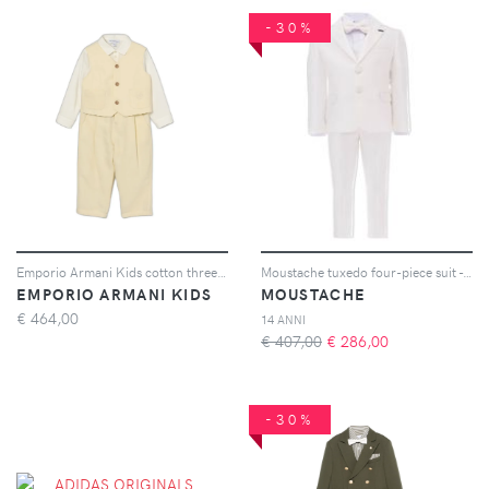
-30%
Emporio Armani Kids cotton three-piece suit - Toni neutri
Moustache tuxedo four-piece suit - Bianco
EMPORIO ARMANI KIDS
MOUSTACHE
€
464,00
14 ANNI
€ 407,00
€
286,00
-30%