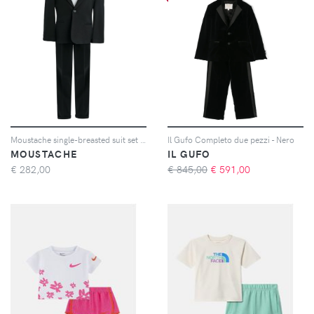
Moustache single-breasted suit set (set of two) - Nero
Il Gufo Completo due pezzi - Nero
MOUSTACHE
IL GUFO
€
282,00
€ 845,00
€
591,00