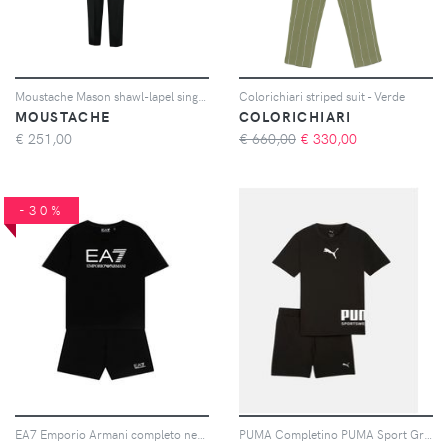
Moustache Mason shawl-lapel single-button suit (set of three) - Blu
Colorichiari striped suit - Verde
MOUSTACHE
COLORICHIARI
€
251,00
€ 660,00
€
330,00
-30%
EA7 Emporio Armani completo nero bambino in cotone
PUMA Completino PUMA Sport Graphic Relaxed nero per bambino e bambina