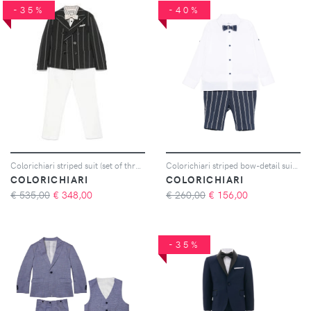
-35%
-40%
Colorichiari striped suit (set of three) - Nero
Colorichiari striped bow-detail suit (set of three) - Bianco
COLORICHIARI
COLORICHIARI
€ 535,00
€
348,00
€ 260,00
€
156,00
-35%