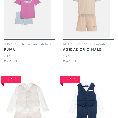
PUMA Completino Essentials fucsia e celeste da bambina
ADIDAS ORIGINALS Completino TREFOIL LOOSE beige da bambino
PUMA
ADIDAS ORIGINALS
7-8Y
4-5Y
€
35,00
€
45,00
-10%
-40%