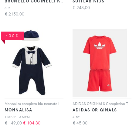
BRUNELLO CUCINELLI KIDS
SUITLAB KIDS
€
243,00
8-9
€
2150,00
-30%
Monnalisa completo blu neonato in cotone
ADIDAS ORIGINALS Completino TREFOIL LOOSE rosso per bambino e bambina
MONNALISA
ADIDAS ORIGINALS
1 MESE - 3 MESI
4-5Y
€ 149,00
€
104,30
€
45,00