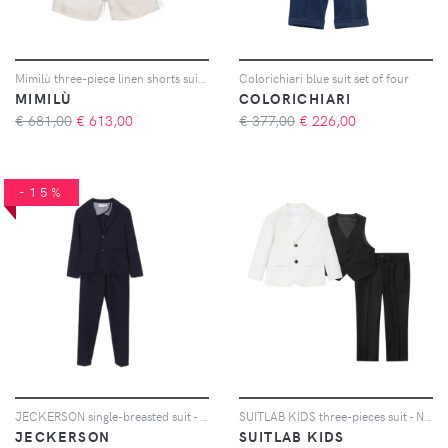
Mimilù three-piece linen shorts suit - Bianco
Colorichiari blue suit set of four
MIMILÙ
COLORICHIARI
€ 681,00
€
613,00
€ 377,00
€
226,00
-15%
JECKERSON single-breasted suit - Blu
SUITLAB KIDS three-pieces suit - Nero
JECKERSON
SUITLAB KIDS