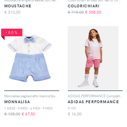
MOUSTACHE
COLORICHIARI
€
313,00
€ 715,00
€
358,00
-50%
Monnalisa pagliaccetto bianco/blu neonato in cotone
ADIDAS PERFORMANCE Completino Essentials rosa da bambina
MONNALISA
ADIDAS PERFORMANCE
1 MESE - 3 MESI - 6 MESI - 9 MESI
9-10Y
€ 135,00
€
67,50
€
16,00