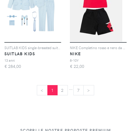
SUITLAB KIDS single-breasted suit (set of seven) - Blu
NIKE Completino rosso e nero da bambino con logo
SUITLAB KIDS
NIKE
13 anni
8-10Y
€
284,00
€
22,00
...
<
<
1
2
7
>
>
SCOPRI LE NOSTRE PROPOSTE PREMIUM