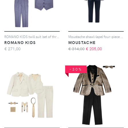
ROMANO KIDS twill suit (set of three) - Blu
Moustache shawl-lapel four-piece suit - Blu
ROMANO KIDS
MOUSTACHE
€
271,00
€ 314,00
€
205,00
-30%