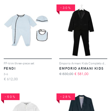
-30%
FF-trim three-piece set
Emporio Armani Kids Completo due pezzi - Nero
FENDI
EMPORIO ARMANI KIDS
€ 830,00
€
581,00
3-6
€
612,00
-50%
-28%