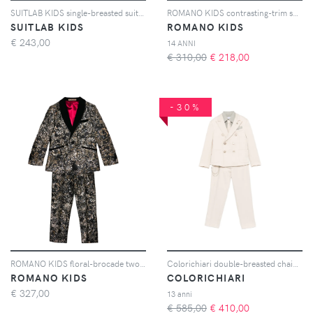
SUITLAB KIDS single-breasted suit (set of seven) - Toni neutri
ROMANO KIDS contrasting-trim suit (set of four) - Oro
SUITLAB KIDS
ROMANO KIDS
€
243,00
14 ANNI
€ 310,00
€
218,00
-30%
ROMANO KIDS floral-brocade two-piece suit - Oro
Colorichiari double-breasted chained suit (set of five) - Toni neutri
ROMANO KIDS
COLORICHIARI
€
327,00
13 anni
€ 585,00
€
410,00