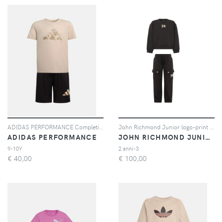
ADIDAS PERFORMANCE Completino Train Essentials Camo Print beige e nero per bambino e bambina
John Richmond Junior logo-print cargo track pants - Nero
ADIDAS PERFORMANCE
JOHN RICHMOND JUNIOR
9-10Y
2 anni-3
€
40,00
€
100,00