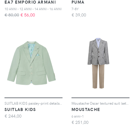
EA7 EMPORIO ARMANI
PUMA
10 ANNI - 12 ANNI - 14 ANNI - 16 ANNI
7-8Y
€ 80,00
€
56,00
€
39,00
SUITLAB KIDS paisley-print details suit - Verde
Moustache Oscar textured suit (set of three) - Grigio
SUITLAB KIDS
MOUSTACHE
€
244,00
6 anni-1
€
251,00