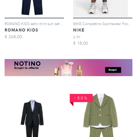
ROMANO KIDS satin-trim suit (set of three) - Blu
NIKE Completino Sportswear Pocket azzurro e blu da bambino
ROMANO KIDS
NIKE
€
268,00
2-3Y
€
18,00
-50%