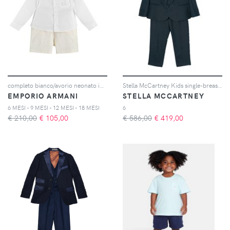
completo bianco/avorio neonato in cotone
Stella McCartney Kids single-breasted suit - Blu
EMPORIO ARMANI
STELLA MCCARTNEY
6 MESI - 9 MESI - 12 MESI - 18 MESI
6
€ 210,00
€
105,00
€ 586,00
€
419,00