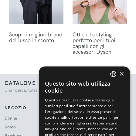
Scopri i migliori brand
Ottieni lo styling
del lusso in sconto
perfetto per i tuoi
capelli con gli
accessori Dyson
×
CATALOVE
Questo sito web utilizza
ENGLISH
cookie
Una ricerca, tutta la moda.
ITALIAN
Questo sito utilizza cookie e tecnologie
similari per il suo funzionamento e per
NEGOZIO
l’erogazione dei servizi in esso presenti,
cookie analitici (propri e di terze parti) per
Donna
comprendere e migliorare l’esperienza di
Uomo
navigazione dell’utente, nonché cookie di
profilazione (propri e di terze parti) per
Bambino