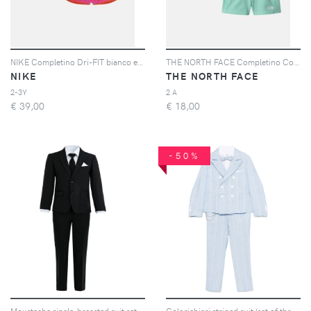
NIKE Completino Dri-FIT bianco e fucsia da bambina
THE NORTH FACE Completino Cotton Summer bianco e verde acqua per bambino e bambina
NIKE
THE NORTH FACE
2-3Y
2 A
€
39,00
€
18,00
-50%
Moustache single-breasted suit set (set of five) - Nero
Colorichiari striped suit (set of three) - Blu