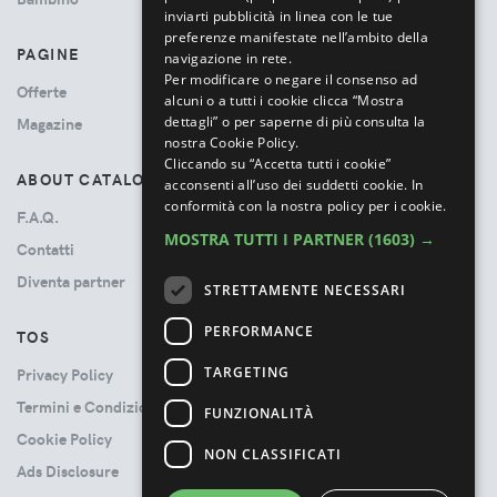
inviarti pubblicità in linea con le tue
preferenze manifestate nell’ambito della
PAGINE
navigazione in rete.
Per modificare o negare il consenso ad
Offerte
alcuni o a tutti i cookie clicca “Mostra
dettagli” o per saperne di più consulta la
Magazine
nostra Cookie Policy.
Cliccando su “Accetta tutti i cookie”
ABOUT CATALOVE
acconsenti all’uso dei suddetti cookie.
In
conformità con la nostra policy per i cookie.
F.A.Q.
MOSTRA TUTTI I PARTNER
(1603) →
Contatti
Diventa partner
STRETTAMENTE NECESSARI
PERFORMANCE
TOS
TARGETING
Privacy Policy
Termini e Condizioni
FUNZIONALITÀ
Cookie Policy
NON CLASSIFICATI
Ads Disclosure