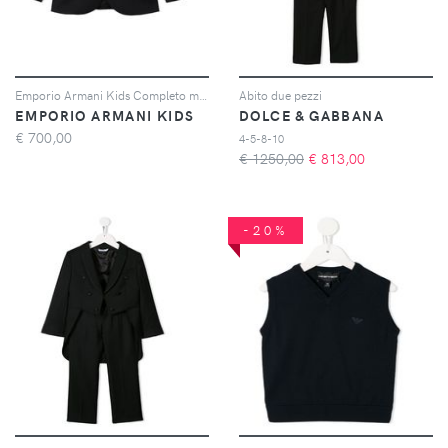
Emporio Armani Kids Completo monopetto due pezzi - Nero
Abito due pezzi
EMPORIO ARMANI KIDS
DOLCE & GABBANA
€
700,00
4-5-8-10
€ 1250,00
€
813,00
-20%