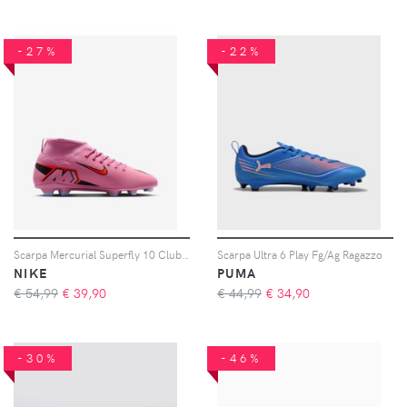
-27%
-22%
Scarpa Mercurial Superfly 10 Club Fg/Mg Ragazzo
Scarpa Ultra 6 Play Fg/Ag Ragazzo
NIKE
PUMA
€ 54,99
€
39,90
€ 44,99
€
34,90
-30%
-46%