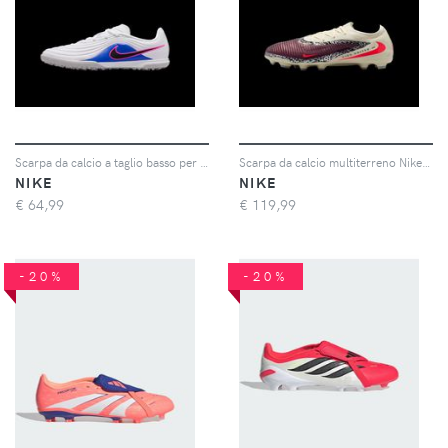
Scarpa da calcio a taglio basso per campi in erba sintetica Nike Jr. Tiempo Maestro Academy – Ragazzo/a - Bianco
Scarpa da calcio multiterreno Nike United Jr. Phantom 6 Low Pro – Ragazzo/a - Rosso
NIKE
NIKE
€
64,99
€
119,99
-20%
-20%