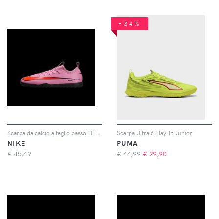
-34%
Scarpa da calcio a taglio basso TF Nike Jr. Mercurial Vapor 16 Academy – Bambino/a e ragazzo/a - Rosa
Scarpa Ultra 6 Play Tt Junior
NIKE
PUMA
€
45,49
€ 44,99
€
29,90