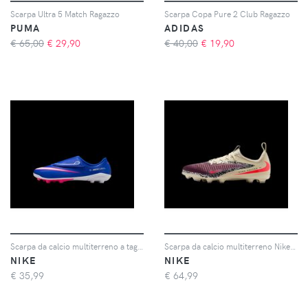
Scarpa Ultra 5 Match Ragazzo
Scarpa Copa Pure 2 Club Ragazzo
PUMA
ADIDAS
€ 65,00
€
29,90
€ 40,00
€
19,90
Scarpa da calcio multiterreno a taglio basso Nike Jr. Mercurial Vapor 16 Club – Bambino/a - Blu
Scarpa da calcio multiterreno Nike United Jr. Phantom 6 Low Academy – Ragazzo/a - Rosso
NIKE
NIKE
€
35,99
€
64,99