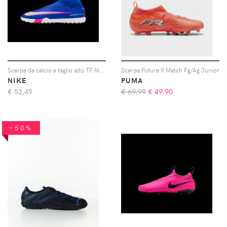
Scarpa da calcio a taglio alto TF Nike Jr. Mercurial Superfly 10 Academy – Bambino/a e ragazzo/a - Blu
Scarpa Future 9 Match Fg/Ag Junior
NIKE
PUMA
€
52,49
€ 69,99
€
49,90
-50%