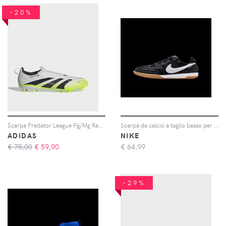
-20%
Scarpa Predator League Fg/Mg Ragazzo
Scarpa da calcio a taglio basso per campi indoor/cemento Nike Jr. Tiempo Streetgato – Ragazzo/a - Nero
ADIDAS
NIKE
€ 75,00
€
59,90
€
64,99
-29%