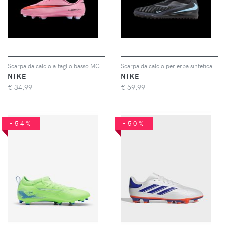
Scarpa da calcio a taglio basso MG Nike Jr. Mercurial Vapor 16 Club – Bambino/a e ragazzo/a - Rosa
Scarpa da calcio per erba sintetica Nike Jr. Phantom 6 High Academy – Ragazzo/a - Nero
NIKE
NIKE
€
34,99
€
59,99
-54%
-50%