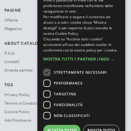
inviarti pubblicità in linea con le tue
preferenze manifestate nell’ambito della
PAGINE
navigazione in rete.
Per modificare o negare il consenso ad
Offerte
alcuni o a tutti i cookie clicca “Mostra
dettagli” o per saperne di più consulta la
Magazine
nostra Cookie Policy.
Cliccando su “Accetta tutti i cookie”
ABOUT CATALOVE
acconsenti all’uso dei suddetti cookie.
In
conformità con la nostra policy per i cookie.
F.A.Q.
MOSTRA TUTTI I PARTNER
(1603) →
Contatti
Diventa partner
STRETTAMENTE NECESSARI
PERFORMANCE
TOS
TARGETING
Privacy Policy
Termini e Condizioni
FUNZIONALITÀ
Cookie Policy
NON CLASSIFICATI
Ads Disclosure
ACCETTA TUTTO
RIFIUTA TUTTO