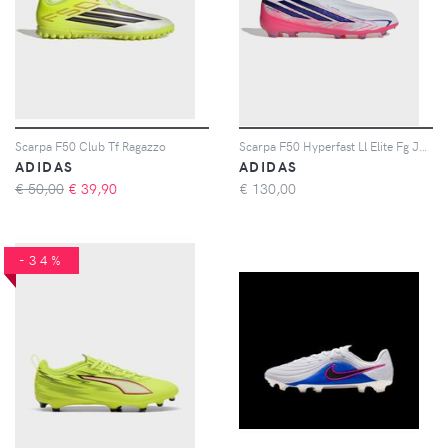
Scarpa F50 Club Tf Ragazzo
Scarpa F50 Hyperfast Ll Elite Fg Junior
ADIDAS
ADIDAS
€ 50,00
€
39,90
€
130,00
-34%