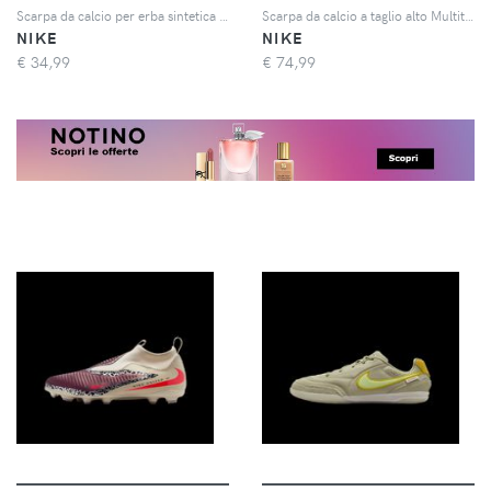
Scarpa da calcio per erba sintetica Nike Jr. Phantom 6 Low – Ragazzo/a - Blu
Scarpa da calcio a taglio alto Multiterreno Nike United Jr. Mercurial Superfly 10 Academy – Ragazzo/a - Rosso
NIKE
NIKE
€
34,99
€
74,99