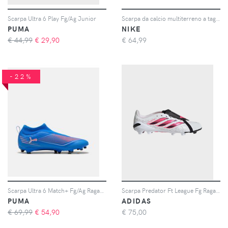
Scarpa Ultra 6 Play Fg/Ag Junior
Scarpa da calcio multiterreno a taglio basso Nike Jr. Tiempo Maestro Academy – Ragazzo/a - Bianco
PUMA
NIKE
€ 44,99
€
29,90
€
64,99
-22%
Scarpa Ultra 6 Match+ Fg/Ag Ragazzo
Scarpa Predator Ft League Fg Ragazzo
PUMA
ADIDAS
€ 69,99
€
54,90
€
75,00