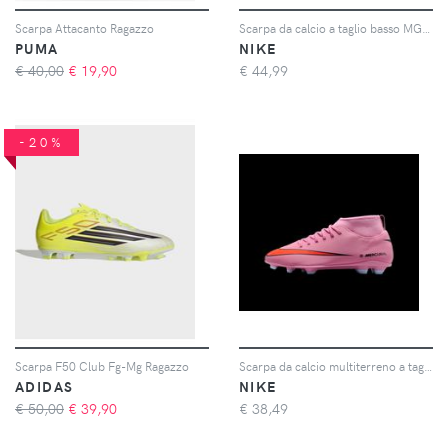
Scarpa Attacanto Ragazzo
Scarpa da calcio a taglio basso MG Nike Jr. Tiempo Maestro Club - Rosa
PUMA
NIKE
€ 40,00
€
19,90
€
44,99
-20%
Scarpa F50 Club Fg-Mg Ragazzo
Scarpa da calcio multiterreno a taglio alto Nike Jr. Mercurial Superfly 10 Club – Bambino/a e ragazzo/a - Rosa
ADIDAS
NIKE
€ 50,00
€
39,90
€
38,49