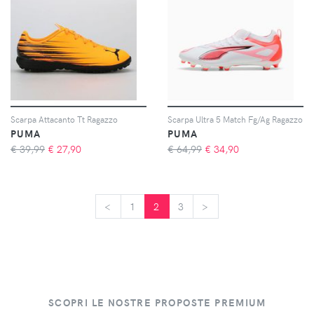
Scarpa Attacanto Tt Ragazzo
Scarpa Ultra 5 Match Fg/Ag Ragazzo
PUMA
PUMA
€ 39,99
€
27,90
€ 64,99
€
34,90
<
<
1
2
3
>
>
SCOPRI LE NOSTRE PROPOSTE PREMIUM