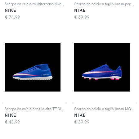
Scarpa da calcio multiterreno Nike United Jr. Phantom 6 High Academy – Ragazzo/a - Rosso
Scarpa da calcio a taglio basso per campo indoor/cemento Nike Jr. Tiempo Streetgato LE - Verde
NIKE
NIKE
€
74,99
€
69,99
Scarpa da calcio a taglio alto TF Nike Jr. Mercurial Superfly 10 Club – Bambino/a e ragazzo/a - Blu
Scarpa da calcio a taglio basso MG Nike Jr. Mercurial Vapor 16 Club – Bambino/a e ragazzo/a - Blu
NIKE
NIKE
€
43,99
€
39,99