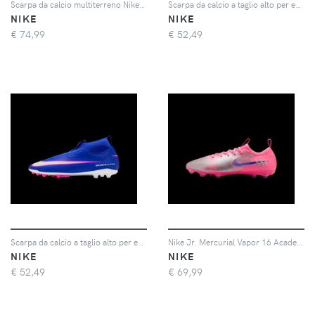
Scarpa da calcio multiterreno Nike Jr. Phantom 6 High Academy – Ragazzo/a - Nero
Scarpa da calcio a taglio alto per erba artificiale Nike Jr. Mercurial Superfly 10 Academy – Bambino/a e ragazzo/a - Rosa
NIKE
NIKE
€
74,99
€
52,49
Scarpa da calcio a taglio alto per erba artificiale Nike Jr. Mercurial Superfly 10 Academy – Bambino/a e ragazzo/a - Blu
Nike Jr. Mercurial Vapor 16 Academy "Vini Jr." Scarpa da calcio multiterreno a taglio basso – Ragazzo/a - Rosa
NIKE
NIKE
€
52,49
€
69,99