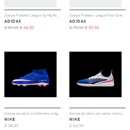
Scarpa Predator League Fg-Mg Ragazzo
Scarpa Predator League Fold-Over Tongue Firm Ground Ragazzo
ADIDAS
ADIDAS
€ 80,00
€
64,00
€ 75,00
€
59,90
Scarpa da calcio multiterreno a taglio alto Nike Jr. Mercurial Superfly 10 Club – Bambino/a e ragazzo/a - Blu
Scarpa da calcio per campi indoor/cemento Nike Jr. Phantom 6 Low Academy – Ragazzo/a - Blu
NIKE
NIKE
€
38,49
€
64,99