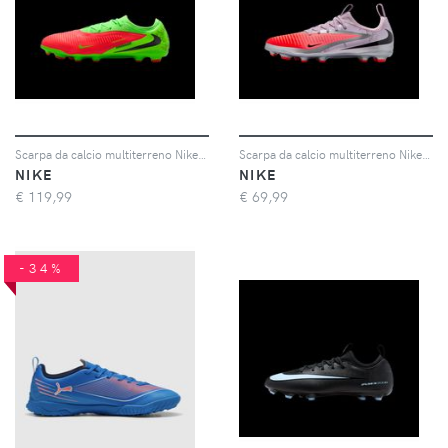
Scarpa da calcio multiterreno Nike Jr. Phantom 6 Low Pro "Erling Haaland" – Ragazzo/a - Rosa
Scarpa da calcio multiterreno Nike Jr. Phantom 6 Low Academy "Alexia Putellas" – Ragazzo/a - Rosso
NIKE
NIKE
€
119,99
€
69,99
-34%