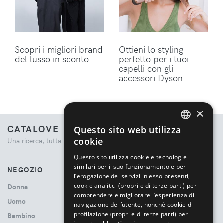
Scopri i migliori brand
Ottieni lo styling
del lusso in sconto
perfetto per i tuoi
capelli con gli
accessori Dyson
×
CATALOVE
Questo sito web utilizza
ENGLISH
cookie
Una ricerca, tutta la moda.
ITALIAN
Questo sito utilizza cookie e tecnologie
similari per il suo funzionamento e per
NEGOZIO
l’erogazione dei servizi in esso presenti,
cookie analitici (propri e di terze parti) per
Donna
comprendere e migliorare l’esperienza di
Uomo
navigazione dell’utente, nonché cookie di
profilazione (propri e di terze parti) per
Bambino