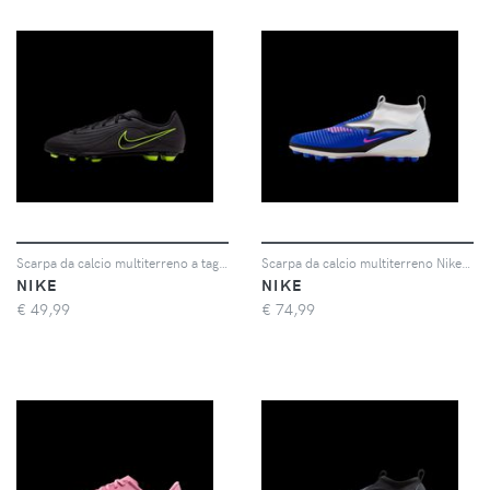
Scarpa da calcio multiterreno a taglio basso Nike Jr. Tiempo Maestro Club – Ragazzo/a - Nero
Scarpa da calcio multiterreno Nike Jr. Phantom 6 High Academy – Ragazzo/a - Blu
NIKE
NIKE
€
49,99
€
74,99