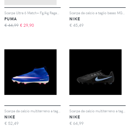
Scarpa Ultra 6 Match+ Fg/Ag Ragazzo
Scarpa da calcio a taglio basso MG Nike Jr. Mercurial Vapor 16 Academy – Bambino/a e ragazzo/a - Nero
PUMA
NIKE
€ 44,99
€
29,90
€
45,49
Scarpa da calcio multiterreno a taglio alto MG Nike Jr. Mercurial Superfly 10 Academy – Bambino/a e ragazzo/a - Blu
Scarpa da calcio multiterreno a taglio basso Nike Jr. Tiempo Maestro Academy – Ragazzo/a - Nero
NIKE
NIKE
€
52,49
€
64,99