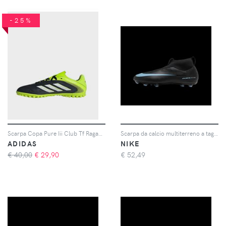
-25%
Scarpa Copa Pure Iii Club Tf Ragazzo
Scarpa da calcio multiterreno a taglio alto MG Nike Jr. Mercurial Superfly 10 Academy – Bambino/a e ragazzo/a - Nero
ADIDAS
NIKE
€ 40,00
€
29,90
€
52,49