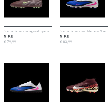
Scarpa da calcio a taglio alto per erba artificiale Nike Jr. Mercurial Superfly 10 Academy "Kylian Mbappé" – Ragazzo/a - Marrone
Scarpa da calcio multiterreno Nike Jr. Phantom 6 Low Pro – Ragazzo/a - Blu
NIKE
NIKE
€
79,99
€
83,99