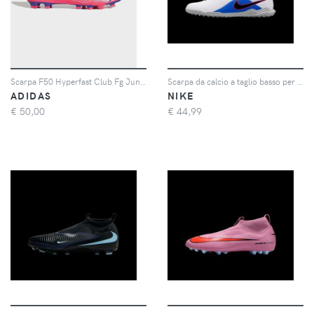
Scarpa F50 Hyperfast Club Fg Junior
Scarpa da calcio a taglio basso per campi in erba sintetica Nike Jr. Tiempo Maestro Club – Ragazzo/a - Bianco
ADIDAS
NIKE
€
50,00
€
44,99