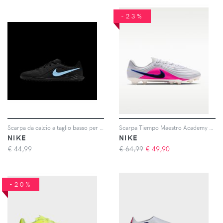
-23%
Scarpa da calcio a taglio basso per campi in erba sintetica Nike Jr. Tiempo Maestro Club – Ragazzo/a - Nero
Scarpa Tiempo Maestro Academy Junior
NIKE
NIKE
€
44,99
€ 64,99
€
49,90
-20%