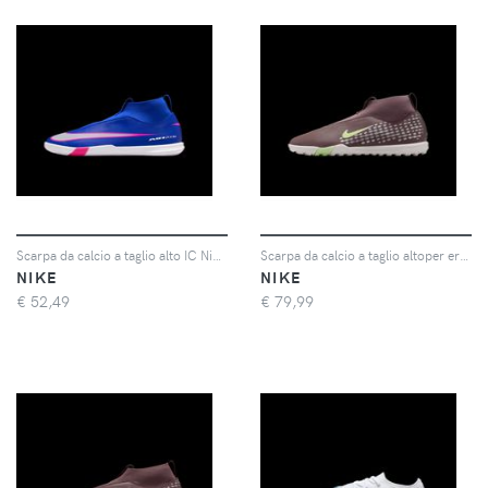
Scarpa da calcio a taglio alto IC Nike Jr. Mercurial Superfly 10 Academy – Bambino/a e ragazzo/a - Blu
Scarpa da calcio a taglio altoper erba sintetica Nike Jr. Mercurial Superfly 10 Academy "Kylian Mbappé" – Ragazzo/a - Marrone
NIKE
NIKE
€
52,49
€
79,99