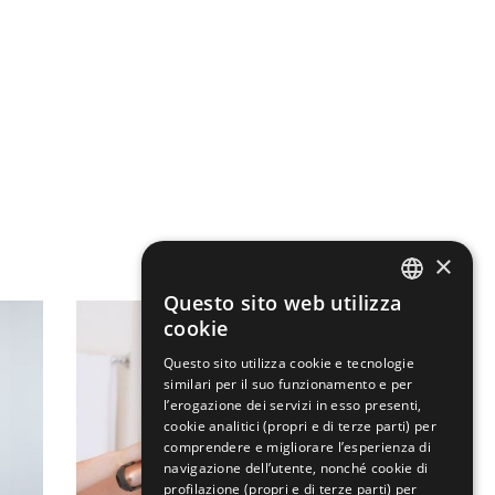
×
Questo sito web utilizza
ENGLISH
cookie
ITALIAN
Questo sito utilizza cookie e tecnologie
similari per il suo funzionamento e per
l’erogazione dei servizi in esso presenti,
cookie analitici (propri e di terze parti) per
comprendere e migliorare l’esperienza di
navigazione dell’utente, nonché cookie di
profilazione (propri e di terze parti) per