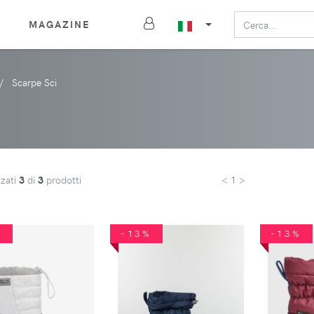
MAGAZINE
Scarpe Sci
zzati
3
di
3
prodotti
< 1 >
%
-13%
-13%