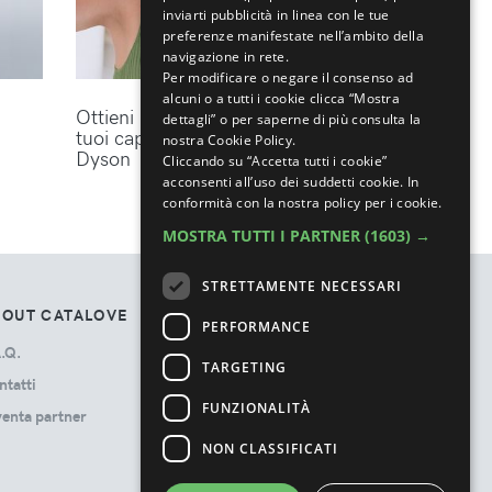
inviarti pubblicità in linea con le tue
preferenze manifestate nell’ambito della
navigazione in rete.
Per modificare o negare il consenso ad
alcuni o a tutti i cookie clicca “Mostra
Ottieni lo styling perfetto per i
dettagli” o per saperne di più consulta la
tuoi capelli con gli accessori
nostra Cookie Policy.
Dyson
Cliccando su “Accetta tutti i cookie”
acconsenti all’uso dei suddetti cookie.
In
conformità con la nostra policy per i cookie.
MOSTRA TUTTI I PARTNER
(1603) →
STRETTAMENTE NECESSARI
BOUT CATALOVE
TOS
PERFORMANCE
.Q.
Privacy Policy
TARGETING
ntatti
Termini e Condizioni
FUNZIONALITÀ
venta partner
Cookie Policy
Ads Disclosure
NON CLASSIFICATI