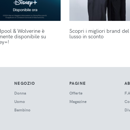
pool & Wolverine è
Scopri i migliori brand del
lmente disponibile su
lusso in sconto
ey+!
NEGOZIO
PAGINE
A
Donna
Offerte
F.A
Uomo
Magazine
Co
Bambino
Di