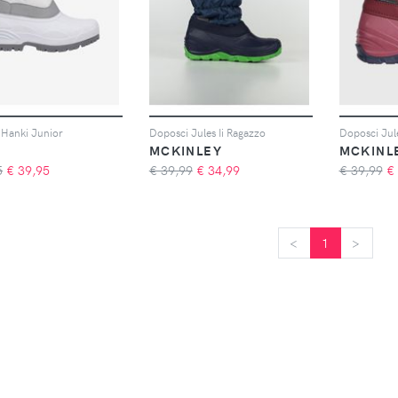
 Hanki Junior
Doposci Jules Ii Ragazzo
Doposci Jule
MCKINLEY
MCKINL
5
€
39,95
€ 39,99
€
34,99
€ 39,99
€
<
<
1
>
>