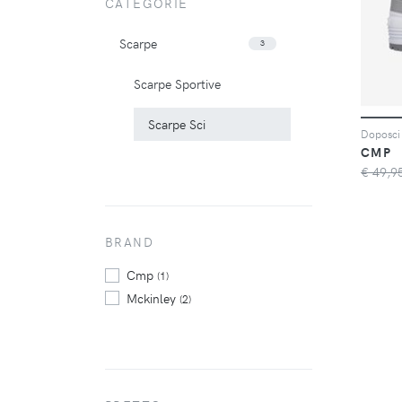
CATEGORIE
Scarpe
3
Scarpe Sportive
Scarpe Sci
Doposci
CMP
€ 49,9
BRAND
Cmp
(1)
Mckinley
(2)