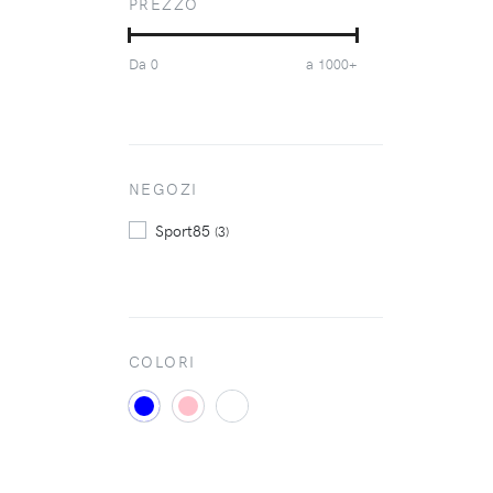
PREZZO
Da
a
0
1000+
NEGOZI
Sport85
(3)
COLORI