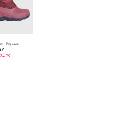
s Ii Ragazza
EY
34,99