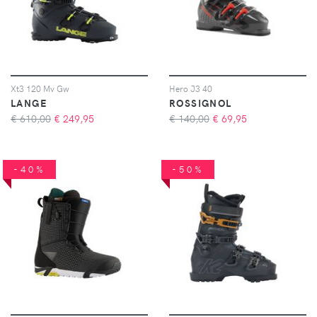
Xt3 120 Mv Gw
Hero J3 40
LANGE
ROSSIGNOL
€ 610,00
€
249,95
€ 140,00
€
69,95
-40%
-50%