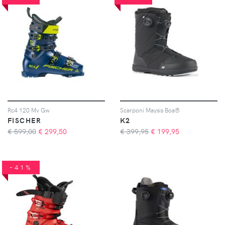
Rc4 120 Mv Gw
Scarponi Maysis Boa®
FISCHER
K2
€ 599,00
€
299,50
€ 399,95
€
199,95
-41%