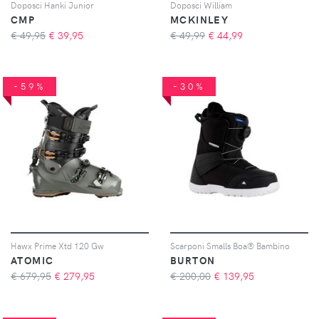
Doposci Hanki Junior
Doposci William
CMP
MCKINLEY
€ 49,95
€
39,95
€ 49,99
€
44,99
-59%
-30%
Hawx Prime Xtd 120 Gw
Scarponi Smalls Boa® Bambino
ATOMIC
BURTON
€ 679,95
€
279,95
€ 200,00
€
139,95