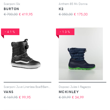
Scarponi Slx
Anthem 85 Mv Donna
BURTON
K2
€ 700,00
€
419,95
€ 350,00
€
175,00
-41%
-13%
Scarponi Juve Linerless Boa®Bambino
Doposci Jules Ii Ragazzo
VANS
MCKINLEY
€ 169,95
€
99,95
€ 39,99
€
34,99