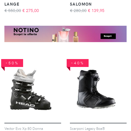
LANGE
SALOMON
€ 550,00
€
275,00
€ 280,00
€
139,95
-50%
-40%
Vector Evo Xp 80 Donna
Scarponi Legacy Boa®