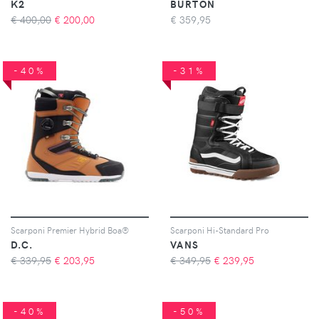
K2
BURTON
€ 400,00
€
200,00
€
359,95
-40%
-31%
Scarponi Premier Hybrid Boa®
Scarponi Hi-Standard Pro
D.C.
VANS
€ 339,95
€
203,95
€ 349,95
€
239,95
-40%
-50%