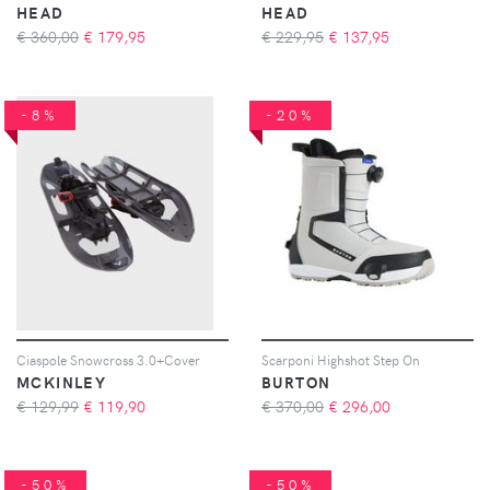
HEAD
HEAD
€ 360,00
€
179,95
€ 229,95
€
137,95
-8%
-20%
Ciaspole Snowcross 3.0+Cover
Scarponi Highshot Step On
MCKINLEY
BURTON
€ 129,99
€
119,90
€ 370,00
€
296,00
-50%
-50%