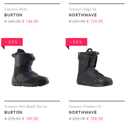
Scarponi Moto
Scarponi Edge Sls
BURTON
NORTHWAVE
€ 240,00
€
144,00
€ 259,95
€
129,95
-30%
-35%
Scarponi Mint Boa® Donna
Scarponi Freedom Sl
BURTON
NORTHWAVE
€ 270,00
€
189,00
€ 239,95
€
155,95