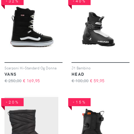
-32%
-40%
Scarponi Hi-Standard Og Donna
J1 Bambino
VANS
HEAD
€ 250,00
€
169,95
€ 100,00
€
59,95
-20%
-15%