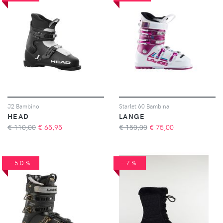
J2 Bambino
Starlet 60 Bambina
HEAD
LANGE
€ 110,00
€
65,95
€ 150,00
€
75,00
-50%
-7%