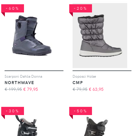
-60%
-20%
Scarponi Dahlia Donna
Doposci Holse
NORTHWAVE
CMP
€ 199,95
€
79,95
€ 79,95
€
63,95
-30%
-50%