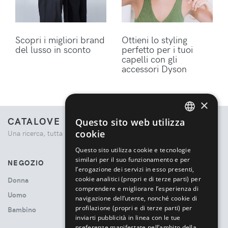
Scopri i migliori brand
Ottieni lo styling
del lusso in sconto
perfetto per i tuoi
capelli con gli
accessori Dyson
×
CATALOVE
Questo sito web utilizza
ENGLISH
cookie
Una ricerca, tutta la moda.
ITALIAN
Questo sito utilizza cookie e tecnologie
similari per il suo funzionamento e per
NEGOZIO
l’erogazione dei servizi in esso presenti,
cookie analitici (propri e di terze parti) per
Donna
comprendere e migliorare l’esperienza di
Uomo
navigazione dell’utente, nonché cookie di
profilazione (propri e di terze parti) per
Bambino
inviarti pubblicità in linea con le tue
preferenze manifestate nell’ambito della