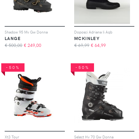
Shadow 95 Mv Gw Donna
Doposci Adriana Ii Aqb
LANGE
MCKINLEY
€ 500,00
€
249,00
€ 69,99
€
64,99
-50%
-50%
Xt3 Tour
Select Hv 70 Gw Donna