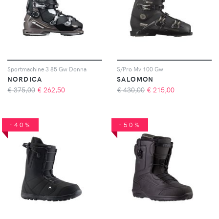
Sportmachine 3 85 Gw Donna
S/Pro Mv 100 Gw
NORDICA
SALOMON
€ 375,00
€
262,50
€ 430,00
€
215,00
-40%
-50%