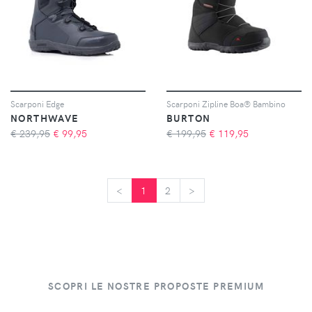
Scarponi Edge
Scarponi Zipline Boa® Bambino
NORTHWAVE
BURTON
€ 239,95
€
99,95
€ 199,95
€
119,95
<
<
1
2
>
>
SCOPRI LE NOSTRE PROPOSTE PREMIUM