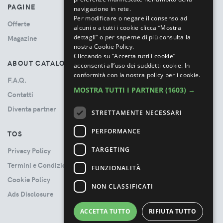
PAGINE
navigazione in rete.
Per modificare o negare il consenso ad
Offerte
alcuni o a tutti i cookie clicca “Mostra
dettagli” o per saperne di più consulta la
Magazine
nostra Cookie Policy.
Cliccando su “Accetta tutti i cookie”
ABOUT CATALOVE
acconsenti all’uso dei suddetti cookie.
In
conformità con la nostra policy per i cookie.
F.A.Q.
MOSTRA TUTTI I PARTNER
(1603) →
Contatti
Diventa partner
STRETTAMENTE NECESSARI
PERFORMANCE
TOS
TARGETING
Privacy Policy
Termini e Condizioni
FUNZIONALITÀ
Cookie Policy
NON CLASSIFICATI
Ads Disclosure
ACCETTA TUTTO
RIFIUTA TUTTO