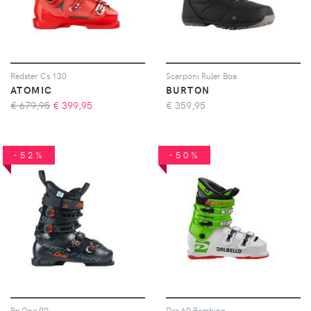
Redster Cs 130
Scarponi Ruler Boa
ATOMIC
BURTON
€ 679,95
€
399,95
€
359,95
-52%
-50%
Rc One 90
Drs 60 Bambino