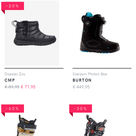
-20%
Doposci Zoy
Scarponi Photon Boa
CMP
BURTON
€ 89,95
€
71,95
€
449,95
-60%
-30%