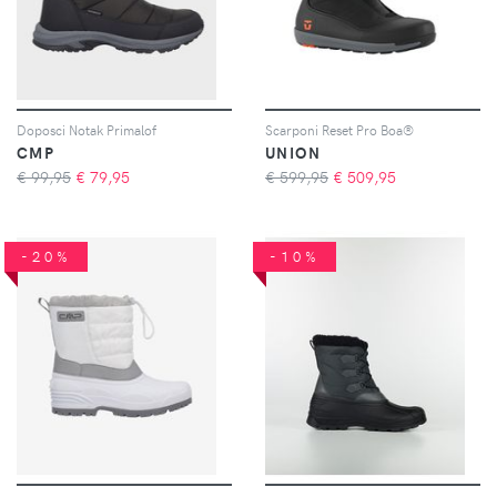
Doposci Notak Primalof
Scarponi Reset Pro Boa®
CMP
UNION
€ 99,95
€
79,95
€ 599,95
€
509,95
-20%
-10%