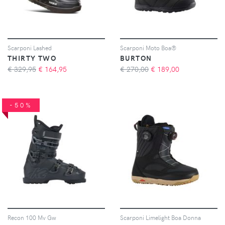
Scarponi Lashed
Scarponi Moto Boa®
THIRTY TWO
BURTON
€ 329,95
€
164,95
€ 270,00
€
189,00
-50%
Recon 100 Mv Gw
Scarponi Limelight Boa Donna