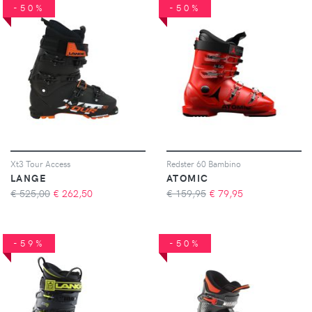
-50%
-50%
Xt3 Tour Access
Redster 60 Bambino
LANGE
ATOMIC
€ 525,00
€
262,50
€ 159,95
€
79,95
-59%
-50%