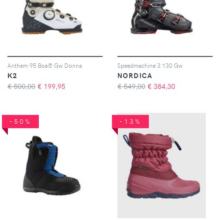
Anthem 95 Boa® Gw Donna
Speedmachine 3 130 Gw
K2
NORDICA
€ 500,00
€
199,95
€ 549,00
€
384,30
-50%
-13%