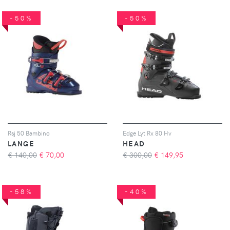
-50%
-50%
Rsj 50 Bambino
Edge Lyt Rx 80 Hv
LANGE
HEAD
€ 140,00
€
70,00
€ 300,00
€
149,95
-58%
-40%