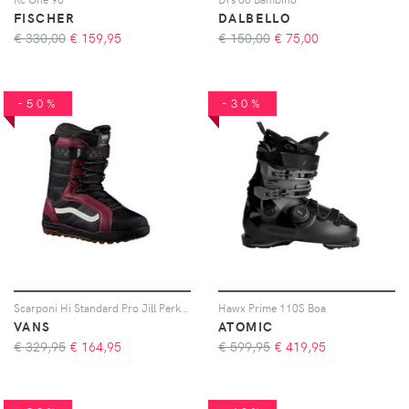
FISCHER
DALBELLO
€ 330,00
€
159,95
€ 150,00
€
75,00
-50%
-30%
Scarponi Hi Standard Pro Jill Perkins Donna
Hawx Prime 110S Boa
VANS
ATOMIC
€ 329,95
€
164,95
€ 599,95
€
419,95