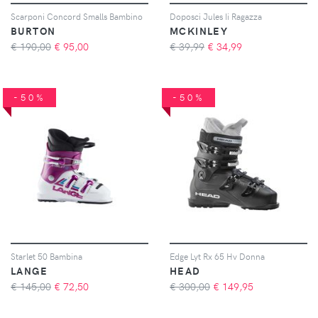
Scarponi Concord Smalls Bambino
Doposci Jules Ii Ragazza
BURTON
MCKINLEY
€ 190,00
€
95,00
€ 39,99
€
34,99
-50%
-50%
Starlet 50 Bambina
Edge Lyt Rx 65 Hv Donna
LANGE
HEAD
€ 145,00
€
72,50
€ 300,00
€
149,95