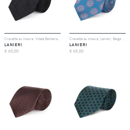
Cravatta su misura, Vitale Barberis Canonico, Blu Flanella di Lana, Autunno Inverno | Lanieri
Cravatta su misura, Lanieri, Beige Floreale Blu in twill di Seta, Quattro Stagioni | Lanieri
LANIERI
LANIERI
€
65,00
€
65,00