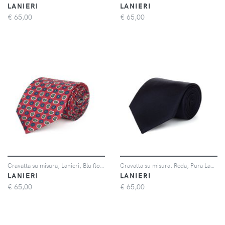
LANIERI
LANIERI
€
65,00
€
65,00
Cravatta su misura, Lanieri, Blu floreale Azzurro in twill di Seta, Quattro Stagioni | Lanieri
Cravatta su misura, Reda, Pura Lana Blu Scuro, Quattro Stagioni | Lanieri
LANIERI
LANIERI
€
65,00
€
65,00