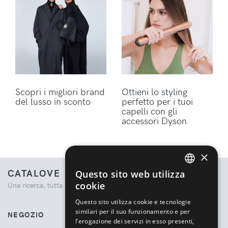
Scopri i migliori brand
Ottieni lo styling
del lusso in sconto
perfetto per i tuoi
capelli con gli
accessori Dyson
×
CATALOVE
Questo sito web utilizza
ENGLISH
cookie
Una ricerca, tutta la moda.
ITALIAN
Questo sito utilizza cookie e tecnologie
similari per il suo funzionamento e per
NEGOZIO
l’erogazione dei servizi in esso presenti,