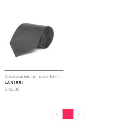
Cravatta su misura, Tallia di Delfino, Lana Grigio, Quattro Stagioni | Lanieri
LANIERI
€
65,00
<
<
1
>
>