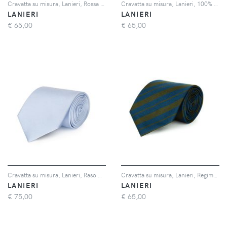
Cravatta su misura, Lanieri, Rossa Floreale Blu e Giallo in twill di Seta, Quattro Stagioni | Lanieri
Cravatta su misura, Lanieri, 100% Seta Blu Microdesign, Quattro Stagioni | Lanieri
LANIERI
LANIERI
€
65,00
€
65,00
Cravatta su misura, Lanieri, Raso Azzurro, Quattro Stagioni | Lanieri
Cravatta su misura, Lanieri, Regimental Riga Regular Blu e Verde Selvaggio, Quattro Stagioni | Lanieri
LANIERI
LANIERI
€
75,00
€
65,00