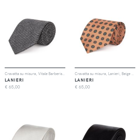
Cravatta su misura, Vitale Barberis Canonico, Verde Flanella di Lana, Autunno Inverno | Lanieri
Cravatta su misura, Lanieri, Beige floreale Blu in twill di Seta, Quattro Stagioni | Lanieri
LANIERI
LANIERI
€
65,00
€
65,00