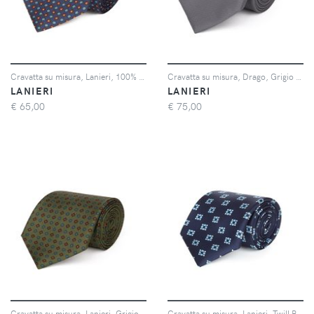
Cravatta su misura, Lanieri, 100% Seta Blu, Quattro Stagioni | Lanieri
Cravatta su misura, Drago, Grigio Chiaro Jaquard di Lana, Quattro Stagioni | Lanieri
LANIERI
LANIERI
€
65,00
€
75,00
Cravatta su misura, Lanieri, Grigio Scuro twill di Seta, Quattro Stagioni | Lanieri
Cravatta su misura, Lanieri, Twill Blu Seta Microdisegni, Quattro Stagioni | Lanieri