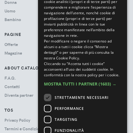
cookie analitici (propri e di terze parti) per
Donna
comprendere e migliorare l’esperienza di
Uomo
navigazione dell’utente, nonché cookie di
profilazione (propri e di terze parti) per
Bambino
inviarti pubblicità in linea con le tue
preferenze manifestate nell’ambito della
PAGINE
navigazione in rete.
Per modificare o negare il consenso ad
Offerte
alcuni o a tutti i cookie clicca “Mostra
dettagli” o per saperne di più consulta la
Magazine
nostra Cookie Policy.
Cliccando su “Accetta tutti i cookie”
ABOUT CATALOVE
acconsenti all’uso dei suddetti cookie.
In
conformità con la nostra policy per i cookie.
F.A.Q.
MOSTRA TUTTI I PARTNER
(1603) →
Contatti
Diventa partner
STRETTAMENTE NECESSARI
PERFORMANCE
TOS
TARGETING
Privacy Policy
Termini e Condizioni
FUNZIONALITÀ