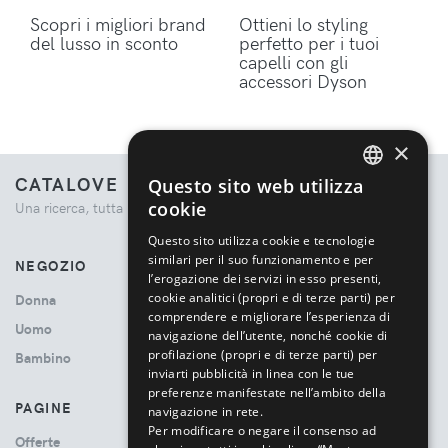
Scopri i migliori brand
Ottieni lo styling
del lusso in sconto
perfetto per i tuoi
capelli con gli
accessori Dyson
×
CATALOVE
Questo sito web utilizza
ENGLISH
cookie
Una ricerca, tutta la moda.
ITALIAN
Questo sito utilizza cookie e tecnologie
similari per il suo funzionamento e per
NEGOZIO
l’erogazione dei servizi in esso presenti,
cookie analitici (propri e di terze parti) per
Donna
comprendere e migliorare l’esperienza di
Uomo
navigazione dell’utente, nonché cookie di
profilazione (propri e di terze parti) per
Bambino
inviarti pubblicità in linea con le tue
preferenze manifestate nell’ambito della
PAGINE
navigazione in rete.
Per modificare o negare il consenso ad
Offerte