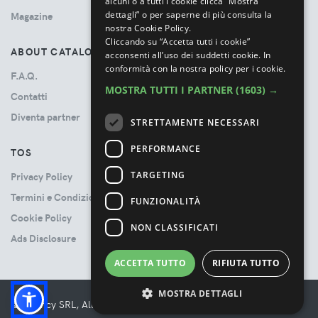
alcuni o a tutti i cookie clicca “Mostra
dettagli” o per saperne di più consulta la
Magazine
nostra Cookie Policy.
Cliccando su “Accetta tutti i cookie”
ABOUT CATALOVE
acconsenti all’uso dei suddetti cookie.
In
conformità con la nostra policy per i cookie.
F.A.Q.
MOSTRA TUTTI I PARTNER
(1603) →
Contatti
Diventa partner
STRETTAMENTE NECESSARI
PERFORMANCE
TOS
TARGETING
Privacy Policy
Termini e Condizioni
FUNZIONALITÀ
Cookie Policy
NON CLASSIFICATI
Ads Disclosure
ACCETTA TUTTO
RIFIUTA TUTTO
MOSTRA DETTAGLI
© Booncy SRL, All rights reserved. - VAT 06534300485