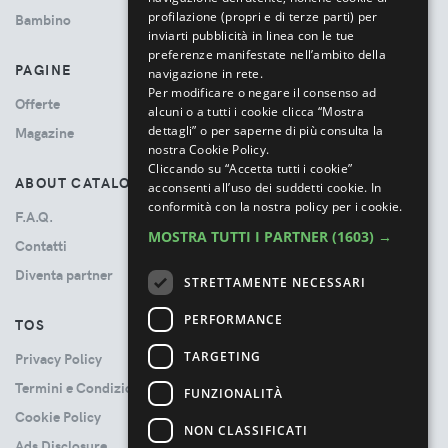
profilazione (propri e di terze parti) per
Bambino
inviarti pubblicità in linea con le tue
preferenze manifestate nell’ambito della
PAGINE
navigazione in rete.
Per modificare o negare il consenso ad
Offerte
alcuni o a tutti i cookie clicca “Mostra
dettagli” o per saperne di più consulta la
Magazine
nostra Cookie Policy.
Cliccando su “Accetta tutti i cookie”
ABOUT CATALOVE
acconsenti all’uso dei suddetti cookie.
In
conformità con la nostra policy per i cookie.
F.A.Q.
MOSTRA TUTTI I PARTNER
(1603) →
Contatti
Diventa partner
STRETTAMENTE NECESSARI
PERFORMANCE
TOS
TARGETING
Privacy Policy
Termini e Condizioni
FUNZIONALITÀ
Cookie Policy
NON CLASSIFICATI
Ads Disclosure