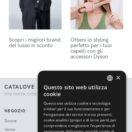
Scopri i migliori brand
Ottieni lo styling
del lusso in sconto
perfetto per i tuoi
capelli con gli
accessori Dyson
×
CATALOVE
Questo sito web utilizza
ENGLISH
cookie
Una ricerca, tutta la moda.
ITALIAN
Questo sito utilizza cookie e tecnologie
similari per il suo funzionamento e per
NEGOZIO
l’erogazione dei servizi in esso presenti,
cookie analitici (propri e di terze parti) per
Donna
comprendere e migliorare l’esperienza di
Uomo
navigazione dell’utente, nonché cookie di