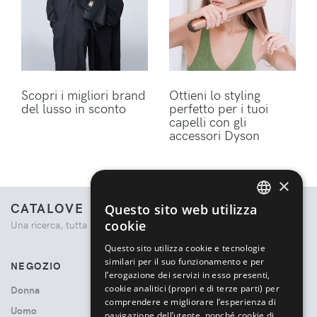
Scopri i migliori brand
Ottieni lo styling
del lusso in sconto
perfetto per i tuoi
capelli con gli
accessori Dyson
×
CATALOVE
Questo sito web utilizza
ENGLISH
cookie
Una ricerca, tutta la moda.
ITALIAN
Questo sito utilizza cookie e tecnologie
similari per il suo funzionamento e per
NEGOZIO
l’erogazione dei servizi in esso presenti,
cookie analitici (propri e di terze parti) per
Donna
comprendere e migliorare l’esperienza di
Uomo
navigazione dell’utente, nonché cookie di