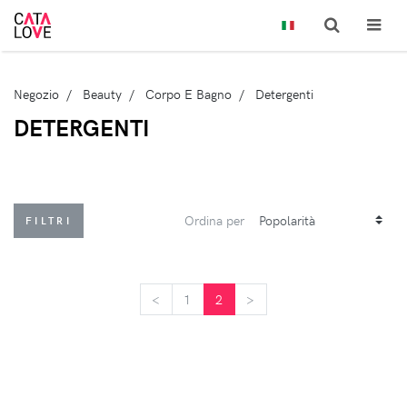
Negozio
Beauty
Corpo E Bagno
Detergenti
DETERGENTI
Ordina per
FILTRI
<
<
1
2
>
>