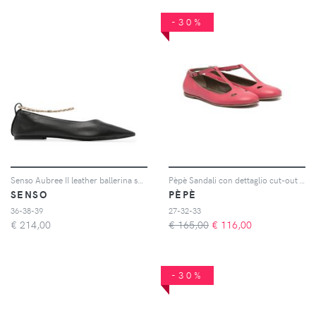
-30%
Senso Aubree II leather ballerina shoes - Nero
Pèpè Sandali con dettaglio cut-out - Rosa
SENSO
PÈPÈ
36-38-39
27-32-33
€
214,00
€ 165,00
€
116,00
-30%