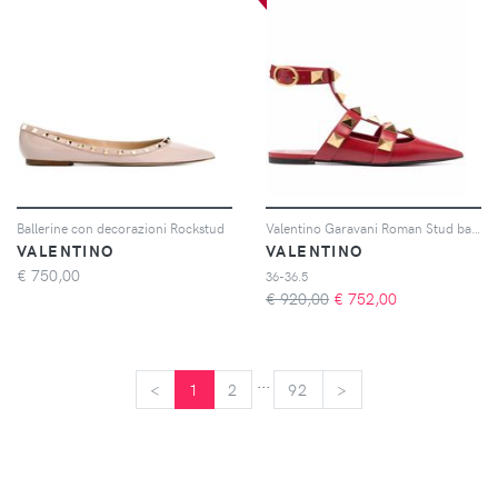
Ballerine con decorazioni Rockstud
Valentino Garavani Roman Stud ballet flats - Verde
VALENTINO
VALENTINO
€
750,00
36-36.5
€ 920,00
€
752,00
...
<
<
1
2
92
>
>