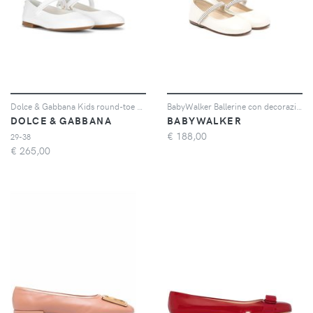
Dolce & Gabbana Kids round-toe ballerina shoes - Rosa
BabyWalker Ballerine con decorazione - Bianco
DOLCE & GABBANA
BABYWALKER
€
188,00
29-38
€
265,00