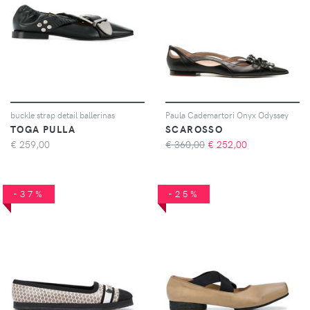
buckle strap detail ballerinas
Paula Cademartori Onyx Odyssey
TOGA PULLA
SCAROSSO
€
259,00
€ 360,00
€
252,00
-37%
-25%