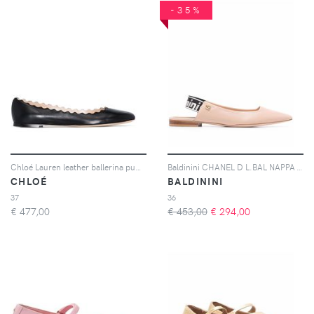
-35%
Chloé Lauren leather ballerina pumps - Nero
Baldinini CHANEL D L.BAL NAPPA - Toni neutri
CHLOÉ
BALDININI
37
36
€
477,00
€ 453,00
€
294,00