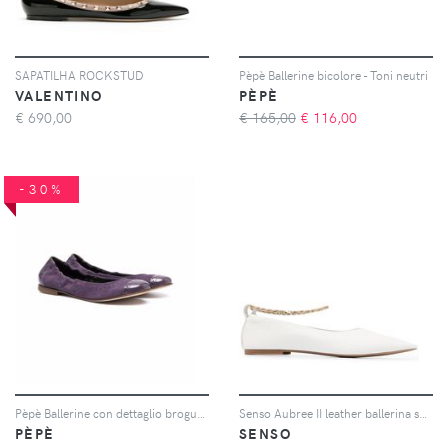
SAPATILHA ROCKSTUD
Pèpè Ballerine bicolore - Toni neutri
VALENTINO
PÈPÈ
€
690,00
€ 165,00
€
116,00
-30%
Pèpè Ballerine con dettaglio brogue - Viola
Senso Aubree II leather ballerina shoes - Bianco
PÈPÈ
SENSO