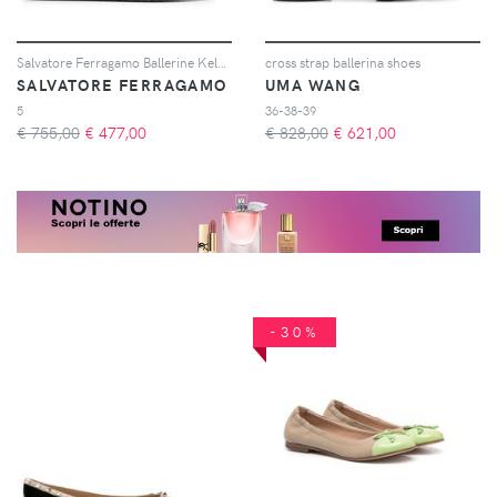
Salvatore Ferragamo Ballerine Kelsi - Nero
cross strap ballerina shoes
SALVATORE FERRAGAMO
UMA WANG
5
36-38-39
€ 755,00
€
477,00
€ 828,00
€
621,00
-30%