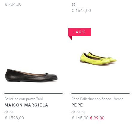
€
704,00
35
€
1644,00
-40%
Ballerine con punta Tabi
Pèpè Ballerine con fiocco - Verde
MAISON MARGIELA
PÈPÈ
35-36
35-36-37
€
1528,00
€ 165,00
€
99,00