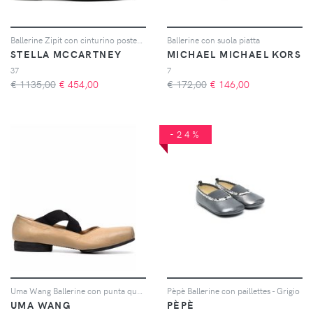
Ballerine Zipit con cinturino posteriore
Ballerine con suola piatta
STELLA MCCARTNEY
MICHAEL MICHAEL KORS
37
7
€ 1135,00
€
454,00
€ 172,00
€
146,00
-24%
Uma Wang Ballerine con punta quadrata - Toni neutri
Pèpè Ballerine con paillettes - Grigio
UMA WANG
PÈPÈ