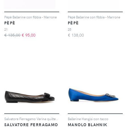
Pèpè Ballerine con fibbia - Marrone
Pèpè Ballerine con fibbia - Marrone
PÈPÈ
PÈPÈ
21
25
€ 135,00
€
95,00
€
138,00
Salvatore Ferragamo Varina quilted ballet flats - Nero
Ballerine Hangisi con tacco
SALVATORE FERRAGAMO
MANOLO BLAHNIK