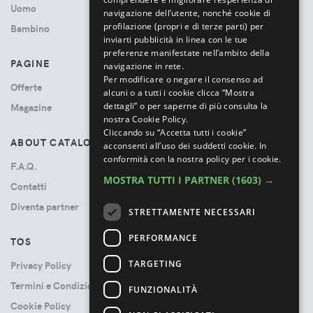
Uomo
navigazione dell’utente, nonché cookie di
profilazione (propri e di terze parti) per
Bambino
inviarti pubblicità in linea con le tue
preferenze manifestate nell’ambito della
PAGINE
navigazione in rete.
Per modificare o negare il consenso ad
Offerte
alcuni o a tutti i cookie clicca “Mostra
dettagli” o per saperne di più consulta la
Magazine
nostra Cookie Policy.
Cliccando su “Accetta tutti i cookie”
ABOUT CATALOVE
acconsenti all’uso dei suddetti cookie.
In
conformità con la nostra policy per i cookie.
F.A.Q.
MOSTRA TUTTI I PARTNER
(1603) →
Contatti
Diventa partner
STRETTAMENTE NECESSARI
PERFORMANCE
TOS
TARGETING
Privacy Policy
Termini e Condizioni
FUNZIONALITÀ
Cookie Policy