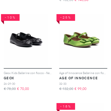
-10%
-25%
Geox Kids Ballerine con fiocco - Nero
Age of Innocence Ballerine con fiocco Ellen - Verde
GEOX
AGE OF INNOCENCE
26-29-30
32-33
€ 78,00
€
70,00
€ 132,00
€
99,00
-18%