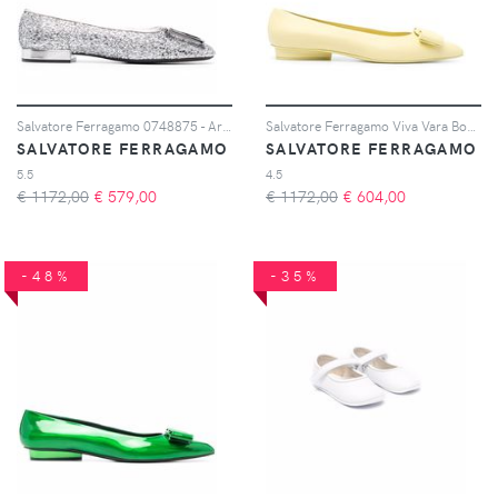
Salvatore Ferragamo 0748875 - Argento
Salvatore Ferragamo Viva Vara Bow ballerina shoes - Giallo
SALVATORE FERRAGAMO
SALVATORE FERRAGAMO
5.5
4.5
€ 1172,00
€
579,00
€ 1172,00
€
604,00
-48%
-35%