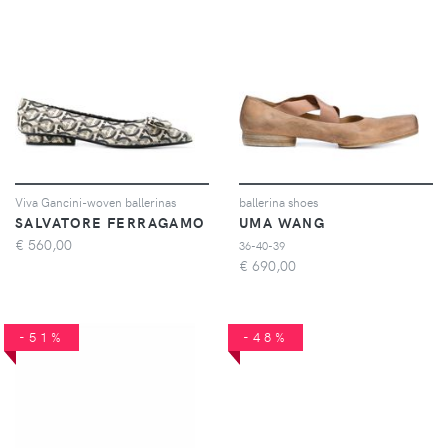
Viva Gancini-woven ballerinas
ballerina shoes
SALVATORE FERRAGAMO
UMA WANG
€
560,00
36-40-39
€
690,00
-51%
-48%