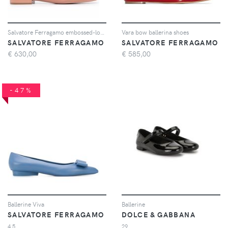
Salvatore Ferragamo embossed-logo plaque ballerina shoes - Rosa
Vara bow ballerina shoes
SALVATORE FERRAGAMO
SALVATORE FERRAGAMO
€
630,00
€
585,00
-47%
Ballerine Viva
Ballerine
SALVATORE FERRAGAMO
DOLCE & GABBANA
4.5
29