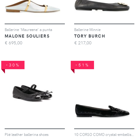
Ballerine 'Maureene' a punta
Ballerine Minnie
MALONE SOULIERS
TORY BURCH
€
695,00
€
217,00
-30%
-51%
Plié leather ballerina shoes
10 CORSO COMO crystal-embellished ballerina shoes - Nero