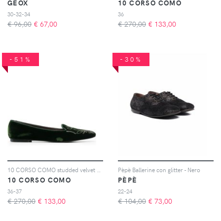
GEOX
10 CORSO COMO
30-32-34
36
€ 96,00
€
67,00
€ 270,00
€
133,00
-51%
-30%
10 CORSO COMO studded velvet ballerina shoes - Verde
Pèpè Ballerine con glitter - Nero
10 CORSO COMO
PÈPÈ
36-37
22-24
€ 270,00
€
133,00
€ 104,00
€
73,00