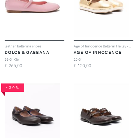
leather ballerina shoes
Age of Innocence Ballerin Hailey - Oro
DOLCE & GABBANA
AGE OF INNOCENCE
33-34-36
25-34
€
265,00
€
120,00
-30%