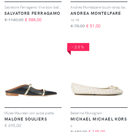
Salvatore Ferragamo Viva bow ballerina shoes - Verde
Andrea Montelpare touch-strap ballerina shoes - Bianco
SALVATORE FERRAGAMO
ANDREA MONTELPARE
€ 1140,00
€
588,00
16-18
€ 78,00
€
51,00
-20%
Mules Maureen con suola piatta
Ballerine Monogram
MALONE SOULIERS
MICHAEL MICHAEL KORS
€
695,00
6
€ 182,00
€
145,00