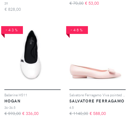
€ 70,00
€
53,00
39
€
828,00
-43%
-48%
Ballerine H511
Salvatore Ferragamo Viva pointed ballet flats - Rosa
HOGAN
SALVATORE FERRAGAMO
36-36.5
4.5
€ 593,00
€
336,00
€ 1140,00
€
588,00