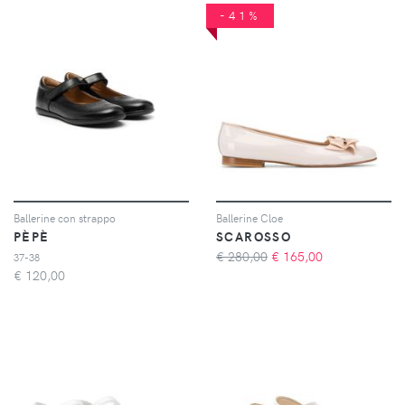
-41%
Ballerine con strappo
Ballerine Cloe
PÈPÈ
SCAROSSO
€ 280,00
€
165,00
37-38
€
120,00