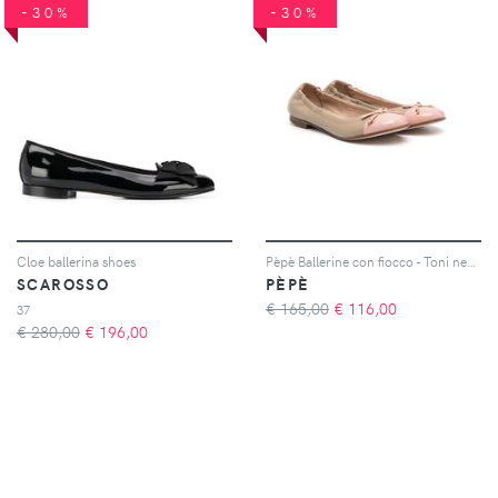
-30%
-30%
Cloe ballerina shoes
Pèpè Ballerine con fiocco - Toni neutri
SCAROSSO
PÈPÈ
€ 165,00
€
116,00
37
€ 280,00
€
196,00