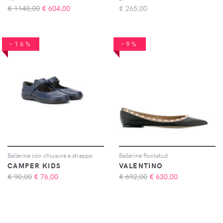
€ 1140,00
€
604,00
€
265,00
-16%
-9%
Ballerine con chiusure a strappo
Ballerine Rockstud
CAMPER KIDS
VALENTINO
€ 90,00
€
76,00
€ 692,00
€
630,00