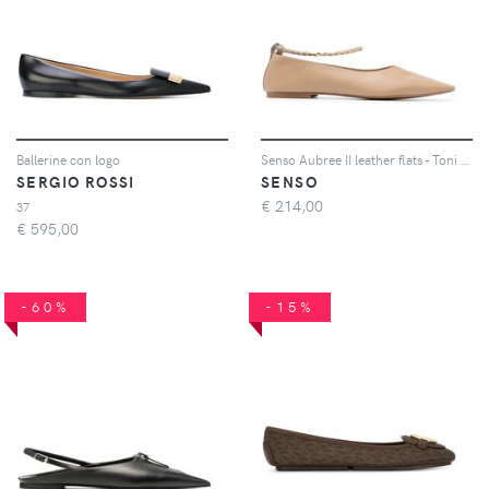
Ballerine con logo
Senso Aubree II leather flats - Toni neutri
SERGIO ROSSI
SENSO
€
214,00
37
€
595,00
-60%
-15%