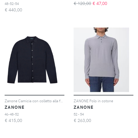
€ 120,00
€
47,00
48-52-54
€
440,00
Zanone Camicia con colletto alla francese - Blu
ZANONE Polo in cotone
ZANONE
ZANONE
46-48-52
52 - 54
€
415,00
€
263,00