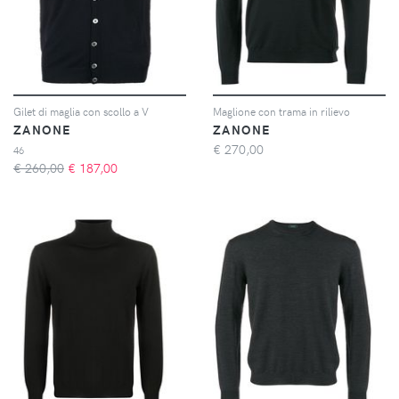
Gilet di maglia con scollo a V
Maglione con trama in rilievo
ZANONE
ZANONE
€
270,00
46
€ 260,00
€
187,00