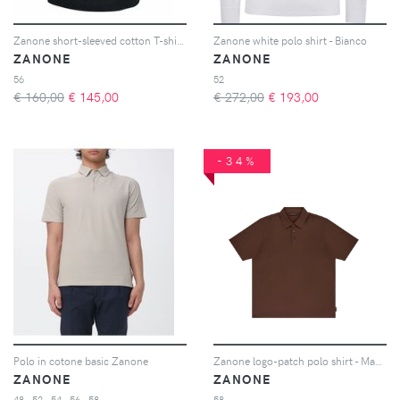
Zanone short-sleeved cotton T-shirtshort-sleeved cotton T-shirt - Nero
Zanone white polo shirt - Bianco
ZANONE
ZANONE
56
52
€ 160,00
€
145,00
€ 272,00
€
193,00
-34%
Polo in cotone basic Zanone
Zanone logo-patch polo shirt - Marrone
ZANONE
ZANONE
48 - 52 - 54 - 56 - 58
58