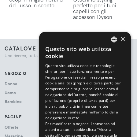
del lusso in sconto
perfetto per i tuoi
capelli con gli
accessori Dyson
×
CATALOVE
Questo sito web utilizza
ENGLISH
cookie
Una ricerca, tutta la moda.
ITALIAN
Questo sito utilizza cookie e tecnologie
similari per il suo funzionamento e per
NEGOZIO
l’erogazione dei servizi in esso presenti,
cookie analitici (propri e di terze parti) per
Donna
comprendere e migliorare l’esperienza di
Uomo
navigazione dell’utente, nonché cookie di
profilazione (propri e di terze parti) per
Bambino
inviarti pubblicità in linea con le tue
preferenze manifestate nell’ambito della
PAGINE
navigazione in rete.
Per modificare o negare il consenso ad
Offerte
alcuni o a tutti i cookie clicca “Mostra
dettagli” o per saperne di più consulta la
Magazine