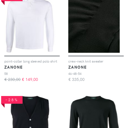
point-collar long sleeved polo shirt
crew-neck knit sweater
ZANONE
ZANONE
58
46-48-54
€ 230,00
€
149,00
€
335,00
-28%