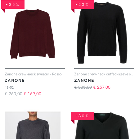
-35%
-23%
Zanone crew-neck sweater - Rosso
Zanone crew-neck cuffed-sleeve sweater - Nero
ZANONE
ZANONE
€ 335,00
€
257,00
48-52
€ 260,00
€
169,00
-30%