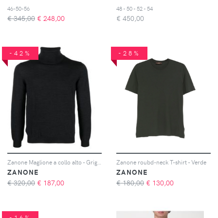
46-50-56
48 - 50 - 52 - 54
€ 345,00
€
248,00
€
450,00
-42%
-28%
Zanone Maglione a collo alto - Grigio
Zanone roubd-neck T-shirt - Verde
ZANONE
ZANONE
€ 320,00
€
187,00
€ 180,00
€
130,00
-16%