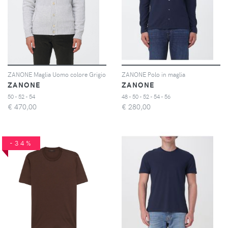
ZANONE Maglia Uomo colore Grigio
ZANONE Polo in maglia
ZANONE
ZANONE
50 - 52 - 54
48 - 50 - 52 - 54 - 56
€
470,00
€
280,00
-34%