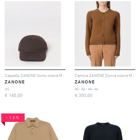
Cappello ZANONE Uomo colore Marrone
Camicia ZANONE Donna colore Marrone
ZANONE
ZANONE
OS
40 - 42 - 44 - 46
€
145,00
€
350,00
-13%