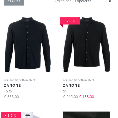
Ordina per
FILTRI
-29%
regular-fit cotton shirt
regular-fit cotton shirt
ZANONE
ZANONE
46-50
54
€
333,00
€ 265,00
€
188,00
-35%