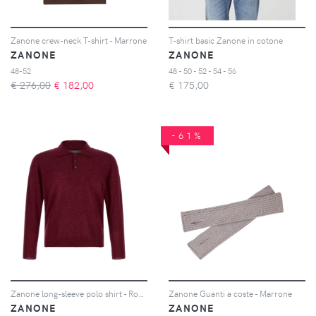
Zanone crew-neck T-shirt - Marrone
T-shirt basic Zanone in cotone
ZANONE
ZANONE
48-52
48 - 50 - 52 - 54 - 56
€ 276,00
€
182,00
€
175,00
-61%
Zanone long-sleeve polo shirt - Rosso
Zanone Guanti a coste - Marrone
ZANONE
ZANONE