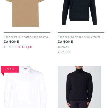
Zanone Polo in cotone con ricamo logo - Toni neutri
Zanone Giro ribbed-trim sweater - Blu
ZANONE
ZANONE
€ 150,00
€
131,00
48-50-52
€
260,00
-32%