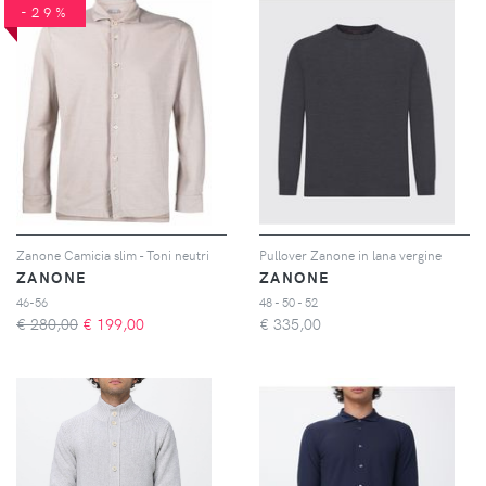
-29%
Zanone Camicia slim - Toni neutri
Pullover Zanone in lana vergine
ZANONE
ZANONE
46-56
48 - 50 - 52
€ 280,00
€
199,00
€
335,00