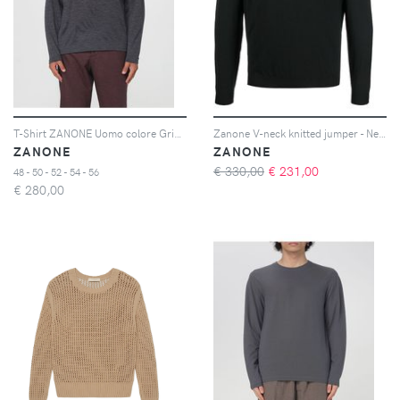
T-Shirt ZANONE Uomo colore Grigio
Zanone V-neck knitted jumper - Nero
ZANONE
ZANONE
€ 330,00
€
231,00
48 - 50 - 52 - 54 - 56
€
280,00