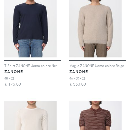
T-Shirt ZANONE Uomo colore Nero 1
Maglia ZANONE Uomo colore Beige
ZANONE
ZANONE
48 - 52
46 - 50 - 52
€
175,00
€
350,00