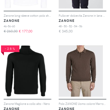
Zanone long-sleeve cotton polo shirt - Bianco
Pullover dolcevita Zanone in lana vergine
ZANONE
ZANONE
46-56-60
48 - 50 - 52 - 54 - 56
€ 260,00
€
177,00
€
345,00
-28%
Zanone Maglione a collo alto - Nero
Polo ZANONE Uomo colore Marrone
ZANONE
ZANONE