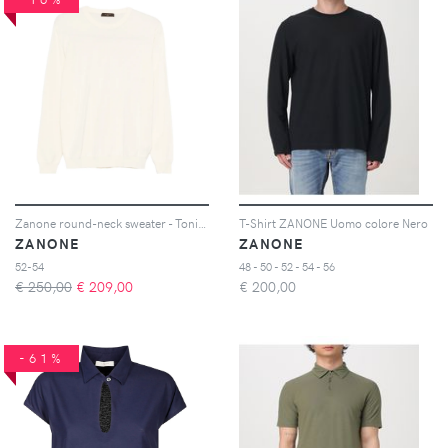
Zanone round-neck sweater - Toni neutri
T-Shirt ZANONE Uomo colore Nero
ZANONE
ZANONE
52-54
48 - 50 - 52 - 54 - 56
€ 250,00
€
209,00
€
200,00
-61%