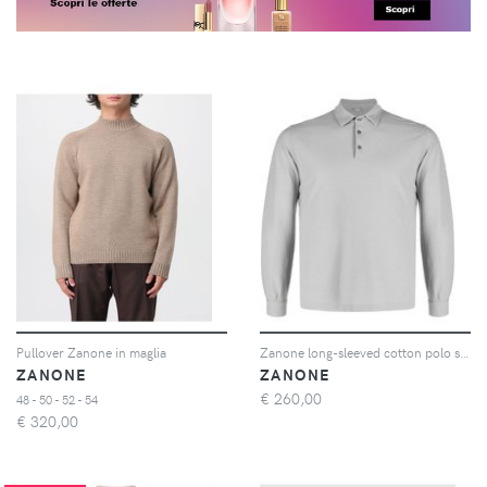
Pullover Zanone in maglia
Zanone long-sleeved cotton polo shirt - Grigio
ZANONE
ZANONE
€
260,00
48 - 50 - 52 - 54
€
320,00