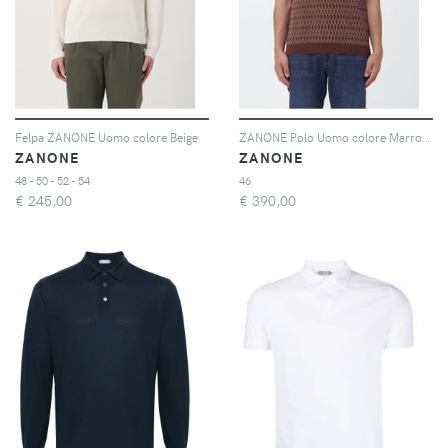
Felpa ZANONE Uomo colore Beige
ZANONE Polo Uomo colore Marrone
ZANONE
ZANONE
48 - 50 - 52 - 54
46
€
245,00
€
390,00