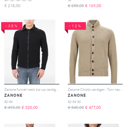
€
218,00
€ 255,00
€
169,00
-35%
-12%
Zanone funnel-neck zip-up cardigan - Nero
Zanone Chioto cardigan - Toni neutri
ZANONE
ZANONE
52-54
52-54-56
€ 493,00
€
320,00
€ 540,00
€
477,00