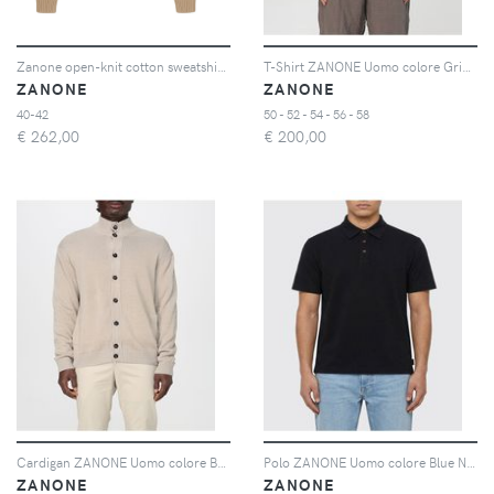
Zanone open-knit cotton sweatshirt - Toni neutri
T-Shirt ZANONE Uomo colore Grigio 1
ZANONE
ZANONE
40-42
50 - 52 - 54 - 56 - 58
€
262,00
€
200,00
Cardigan ZANONE Uomo colore Beige
Polo ZANONE Uomo colore Blue Navy
ZANONE
ZANONE