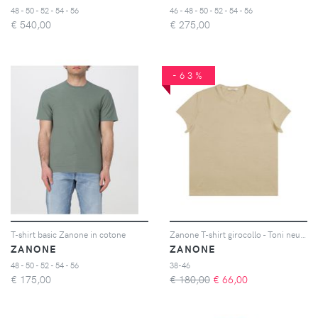
48 - 50 - 52 - 54 - 56
46 - 48 - 50 - 52 - 54 - 56
€
540,00
€
275,00
-63%
T-shirt basic Zanone in cotone
Zanone T-shirt girocollo - Toni neutri
ZANONE
ZANONE
48 - 50 - 52 - 54 - 56
38-46
€
175,00
€ 180,00
€
66,00