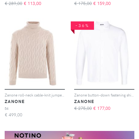
€ 289,00
€
113,00
€ 175,00
€
159,00
-36%
Zanone roll-neck cable-knit jumper - Toni neutri
Zanone button-down fastening shirt - Bianco
ZANONE
ZANONE
€ 275,00
€
177,00
54
€
499,00