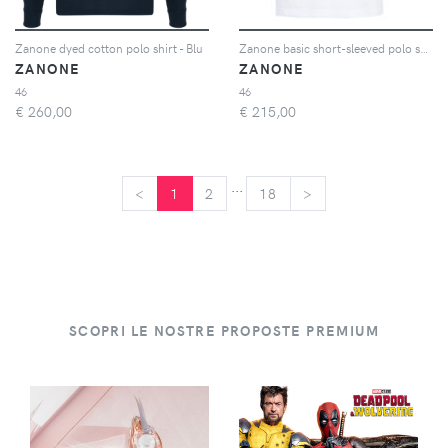
Zanone dyed cotton polo shirt - Blu
Zanone basic short-sleeved polo shirt - Bianco
ZANONE
ZANONE
46
46
€
260,00
€
215,00
...
<
<
1
2
18
>
>
SCOPRI LE NOSTRE PROPOSTE PREMIUM