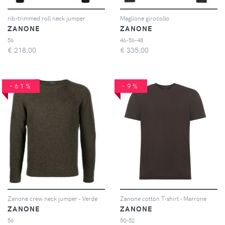
rib-trimmed roll neck jumper
Maglione girocollo
ZANONE
ZANONE
56
46-56-48
€
218,00
€
335,00
-61%
-9%
Zanone crew neck jumper - Verde
Zanone cotton T-shirt - Marrone
ZANONE
ZANONE
56
50-52