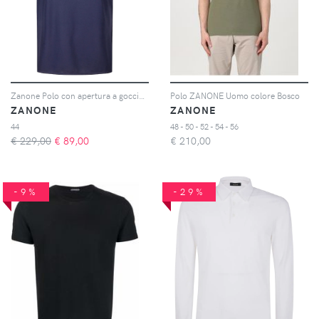
Zanone Polo con apertura a goccia - Blu
Polo ZANONE Uomo colore Bosco
ZANONE
ZANONE
44
48 - 50 - 52 - 54 - 56
€ 229,00
€
89,00
€
210,00
-9%
-29%