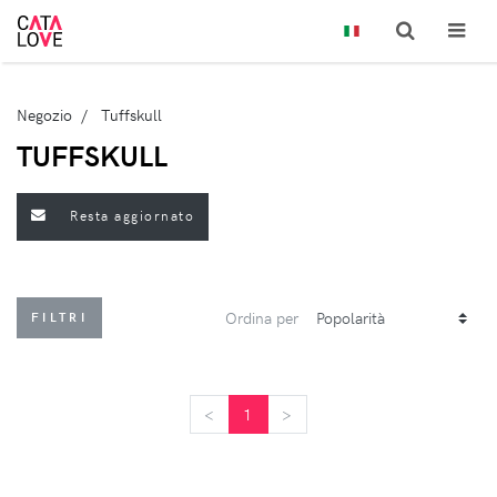
Negozio
Tuffskull
TUFFSKULL
Resta aggiornato
Ordina per
FILTRI
<
<
1
>
>