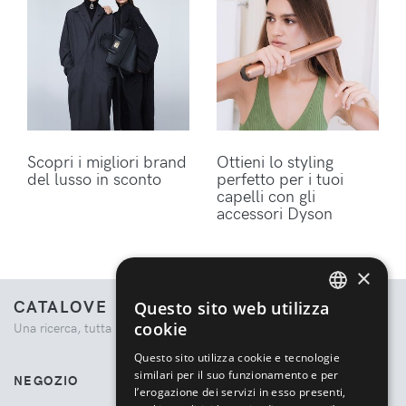
Scopri i migliori brand
Ottieni lo styling
del lusso in sconto
perfetto per i tuoi
capelli con gli
accessori Dyson
×
CATALOVE
Questo sito web utilizza
ENGLISH
cookie
Una ricerca, tutta la moda.
ITALIAN
Questo sito utilizza cookie e tecnologie
similari per il suo funzionamento e per
NEGOZIO
l’erogazione dei servizi in esso presenti,