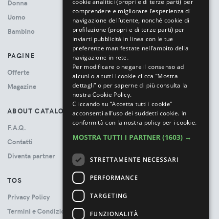
cookie analitici (propri e di terze parti) per
Donna
comprendere e migliorare l’esperienza di
Uomo
navigazione dell’utente, nonché cookie di
profilazione (propri e di terze parti) per
Bambino
inviarti pubblicità in linea con le tue
preferenze manifestate nell’ambito della
PAGINE
navigazione in rete.
Per modificare o negare il consenso ad
Offerte
alcuni o a tutti i cookie clicca “Mostra
dettagli” o per saperne di più consulta la
Magazine
nostra Cookie Policy.
Cliccando su “Accetta tutti i cookie”
ABOUT CATALOVE
acconsenti all’uso dei suddetti cookie.
In
conformità con la nostra policy per i cookie.
F.A.Q.
MOSTRA TUTTI I PARTNER
(1603) →
Contatti
Diventa partner
STRETTAMENTE NECESSARI
PERFORMANCE
TOS
TARGETING
Privacy Policy
Termini e Condizioni
FUNZIONALITÀ