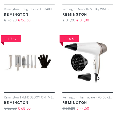
Remington Straight Brush CB7400 spazzola lisciante per capelli 1 pz
Remington Smooth & Silky WSF5060 rasoio da donna 1 pz
REMINGTON
REMINGTON
€ 76,20
€
36,50
€ 31,30
€
31,00
-17%
-16%
Remington TRENDOLOGY CI41MS5 ferro arricciacpelli multifunzione 5v1 1 pz
Remington Thermacare PRO D5720 phon per capelli 1 pz
REMINGTON
REMINGTON
€ 82,20
€
68,50
€ 53,20
€
44,50