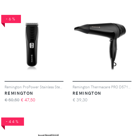
-6%
Remington ProPower Stainless Steel HC7110 tagliacapelli 1 pz
Remington Thermacare PRO D5710 phon per capelli 1 pz
REMINGTON
REMINGTON
€ 50,50
€
47,50
€
39,30
-44%