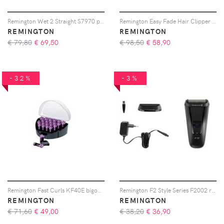
Remington Wet 2 Straight S7970 piastra per capelli + confezione 1 pz
Remington Easy Fade Hair Clipper HC550 tagliacapelli 1 pz
REMINGTON
REMINGTON
€ 79,80
€
69,50
€ 98,50
€
58,90
-32%
-3%
Remington Fast Curls KF40E bigodini termici 1 pz
Remington F2 Style Series F2002 rasoio elettrico 1 pz
REMINGTON
REMINGTON
€ 71,60
€
49,00
€ 38,20
€
36,90