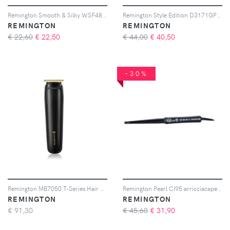
Remington Smooth & Silky WSF4810 rasoio elettrico da donna 1 pz
Remington Style Edition D3171GP set modellante per capelli
REMINGTON
REMINGTON
€ 22,60
€
22,50
€ 44,00
€
40,50
-30%
Remington MB7050 T-Series Hair and Beard trimmer per capelli e barba 1 pz
Remington Pearl CI95 arricciacapelli conico (CI95) 1 pz
REMINGTON
REMINGTON
€
91,30
€ 45,60
€
31,90