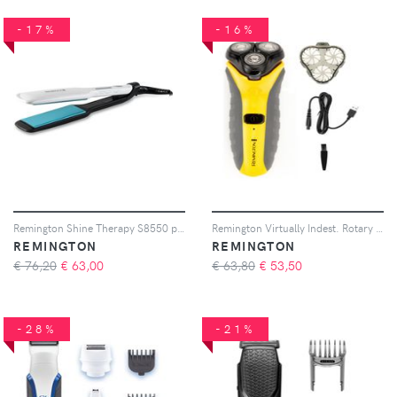
-17%
-16%
Remington Shine Therapy S8550 piastra per capelli 1 pz
Remington Virtually Indest. Rotary Shav PR1855 rasoio elettrico 1 pz
REMINGTON
REMINGTON
€ 76,20
€
63,00
€ 63,80
€
53,50
-28%
-21%