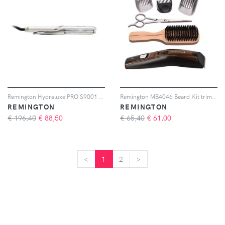
Remington Hydraluxe PRO S9001 piastra a vapore 1 pz
Remington MB4046 Beard Kit trimmer per capelli e barba 1 pz
REMINGTON
REMINGTON
€ 196,40
€
88,50
€ 65,40
€
61,00
<
<
1
2
>
>