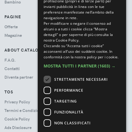
profilazione (propri e di terze parti) per
Bambino
inviarti pubblicità in linea con le tue
preferenze manifestate nell’ambito della
PAGINE
navigazione in rete.
Per modificare o negare il consenso ad
Offerte
alcuni o a tutti i cookie clicca “Mostra
dettagli” o per saperne di più consulta la
Magazine
nostra Cookie Policy.
Cliccando su “Accetta tutti i cookie”
ABOUT CATALOVE
acconsenti all’uso dei suddetti cookie.
In
conformità con la nostra policy per i cookie.
F.A.Q.
MOSTRA TUTTI I PARTNER
(1603) →
Contatti
Diventa partner
STRETTAMENTE NECESSARI
PERFORMANCE
TOS
TARGETING
Privacy Policy
Termini e Condizioni
FUNZIONALITÀ
Cookie Policy
NON CLASSIFICATI
Ads Disclosure