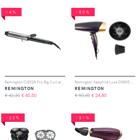
-4%
-50%
Remington Ci5538 Pro Big Curl arricciacapelli 1 pz
Remington Sapphire Luxe D5805 Hairdryer phon per capelli 1 pz
REMINGTON
REMINGTON
€ 42,30
€
40,50
€ 50,00
€
24,80
-22%
-21%