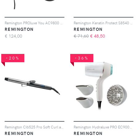
Remington PROluxe You AC9800 phon per capelli 1 pz
Remington Keratin Protect S8540 piastra per capelli superficie in ceramica infusa di microparticelle di cheratina e olio di mandorla 1 pz
REMINGTON
REMINGTON
€
124,00
€ 71,60
€
48,50
-20%
-36%
Remington CI6525 Pro Soft Curl arricciacapelli 1 pz
Remington Hydraluxe PRO EC9001 phon per capelli 1 pz
REMINGTON
REMINGTON