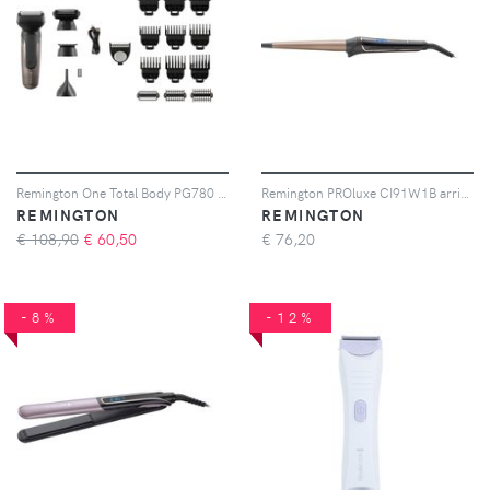
Remington One Total Body PG780 regolabarba multifunzione 1 pz
Remington PROluxe CI91W1B arricciacapelli 1 pz
REMINGTON
REMINGTON
€ 108,90
€
60,50
€
76,20
-8%
-12%