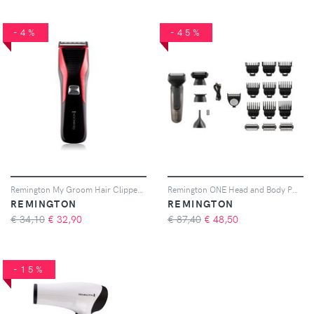
-4%
-45%
Remington My Groom Hair Clipper HC5100 tagliacapelli 1 pz
Remington ONE Head and Body PG760 regolabarba multifunzione 1 pz
REMINGTON
REMINGTON
€ 34,10
€
32,90
€ 87,40
€
48,50
-15%