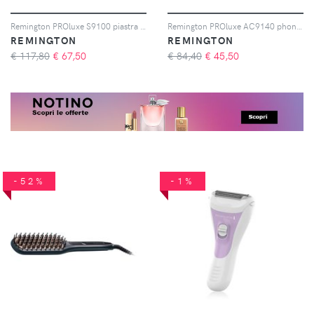
Remington PROluxe S9100 piastra per capelli 1 pz
Remington PROluxe AC9140 phon per capelli 1 pz
REMINGTON
REMINGTON
€ 117,80
€
67,50
€ 84,40
€
45,50
-52%
-1%