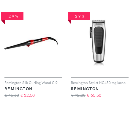
-29%
-29%
Remington Silk Curling Wand CI96W1 arricciacapelli conico 1 pz
Remington Stylist HC450 tagliacapelli 1 pz
REMINGTON
REMINGTON
€ 45,60
€
32,50
€ 92,00
€
65,50