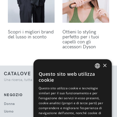
Scopri i migliori brand
Ottieni lo styling
del lusso in sconto
perfetto per i tuoi
capelli con gli
accessori Dyson
×
CATALOVE
Questo sito web utilizza
ENGLISH
cookie
Una ricerca, tutta la moda.
ITALIAN
Questo sito utilizza cookie e tecnologie
similari per il suo funzionamento e per
NEGOZIO
l’erogazione dei servizi in esso presenti,
cookie analitici (propri e di terze parti) per
Donna
comprendere e migliorare l’esperienza di
Uomo
navigazione dell’utente, nonché cookie di