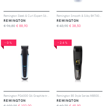
Remington Sleek & Curl Expert S6700 piastra per capelli 1 pz
Remington Smooth & Silky BKT4000 trimmer zona bikini 1 pz
REMINGTON
REMINGTON
€ 96,80
€
88,90
€ 43,90
€
38,50
-0%
-24%
Remington PG6000 G6 Graphite trimmer per il corpo 1 pz
Remington B5 Style Series MB5000 regolabarba 1 pz
REMINGTON
REMINGTON
€ 102,20
€
102,00
€ 60,70
€
45,90