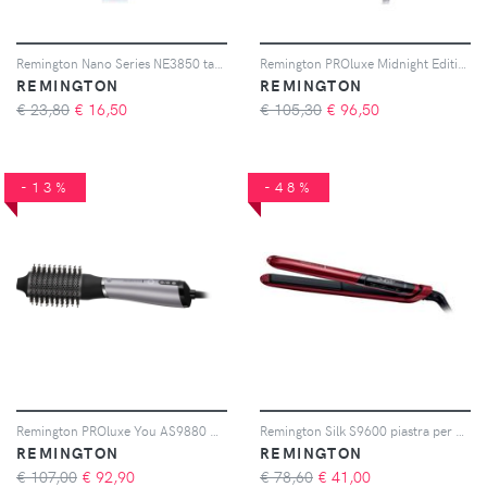
Remington Nano Series NE3850 tagliapeli igienico per sopracciglia, naso e orecchie 1 pz
Remington PROluxe Midnight Edition AC9140B phon per capelli 1 pz
REMINGTON
REMINGTON
€ 23,80
€
16,50
€ 105,30
€
96,50
-13%
-48%
Remington PROluxe You AS9880 multistyler per capelli 1 pz
Remington Silk S9600 piastra per capelli 1 pz
REMINGTON
REMINGTON
€ 107,00
€
92,90
€ 78,60
€
41,00