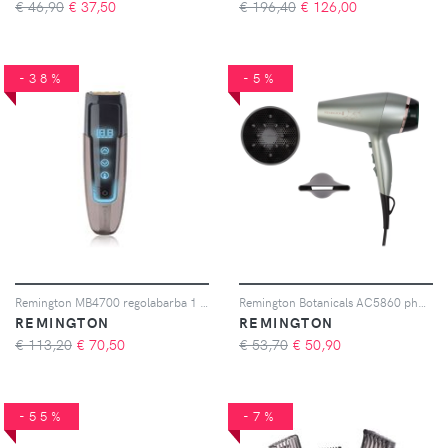
€ 46,90
€
37,50
€ 196,40
€
126,00
-38%
-5%
Remington MB4700 regolabarba 1 pz
Remington Botanicals AC5860 phon per capelli 1 pz
REMINGTON
REMINGTON
€ 113,20
€
70,50
€ 53,70
€
50,90
-55%
-7%