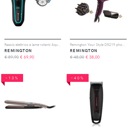
Rasoio elettrico a lame rotanti Aqua Style Series R6 Remington
Remington Your Style D5219 phon per capelli 1 pz
REMINGTON
REMINGTON
€ 89,90
€
69,90
€ 48,00
€
38,00
-13%
-40%