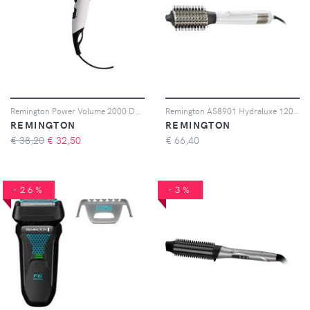
Remington Power Volume 2000 D3015 phon per capelli (D3015) 1 pz
Remington AS8901 Hydraluxe 1200W phon arricciacapelli 1 pz
REMINGTON
REMINGTON
€ 38,20
€
32,50
€
66,40
-26%
-3%