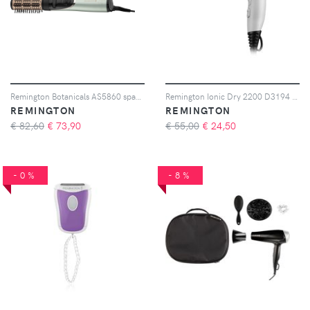
Remington Botanicals AS5860 spazzola ad aria calda rotante 1 pz
Remington Ionic Dry 2200 D3194 E51 phon per capelli 1 pz
REMINGTON
REMINGTON
€ 82,60
€
73,90
€ 55,00
€
24,50
-0%
-8%