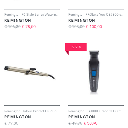
Remington F6 Style Series Waterproof Shaving System rasoio elettrico per uomo 1 pz
Remington PROluxe You CB9800 spazzola termica lisciante per capelli per styling e ricci voluminosi 1 pz
REMINGTON
REMINGTON
€ 106,30
€
78,50
€ 103,00
€
100,00
-22%
Remington Colour Protect CI8605 arricciacapelli 32 mm 1 pz
Remington PG3000 Graphite G3 trimmer per il corpo 1 pz
REMINGTON
REMINGTON
€
79,80
€ 49,70
€
38,90