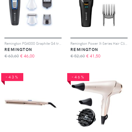
Remington PG4000 Graphite G4 trimmer per il corpo 1 pz
Remington Power X-Series Hair Clipper tagliacapelli 1 pz
REMINGTON
REMINGTON
€ 63,60
€
46,00
€ 52,60
€
41,50
-43%
-46%