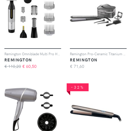
Remington Omniblade Multi Pro HG5000 rifinitore di precisione per capelli e corpo 1 pz
Remington Pro-Ceramic Titanium S5506GP piastra per capelli
REMINGTON
REMINGTON
€ 110,20
€
60,50
€
71,60
-32%