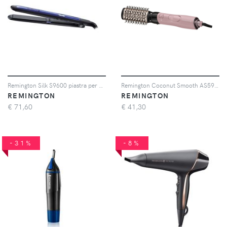
Remington Silk S9600 piastra per capelli 1 pz
Remington Coconut Smooth AS5901 multistyler per capelli 1 pz
REMINGTON
REMINGTON
€
71,60
€
41,30
-31%
-8%