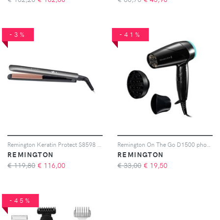
-3%
-41%
Remington Keratin Protect S8598 piastra per capelli 1 pz
Remington On The Go D1500 phon per capelli da viaggio 1 pz
REMINGTON
REMINGTON
€ 119,80
€
116,00
€ 33,00
€
19,50
-45%