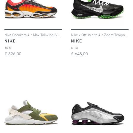
Nike Sneakers Air Max Tailwind IV - Nero
Nike x Off-White Air Zoom Tempo NEXT% sneakers - Black/White-Scream Green
NIKE
NIKE
10.5
6-10
€
326,00
€
648,00