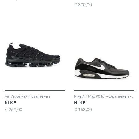
€
300,00
Air VaporMax Plus sneakers
Nike Air Max 90 low-top sneakers - Grigio
NIKE
NIKE
€
269,00
€
153,00