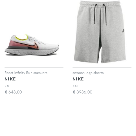
React Infinity Run sneakers
swoosh logo shorts
NIKE
NIKE
7.5
XXL
€
648,00
€
3936,00