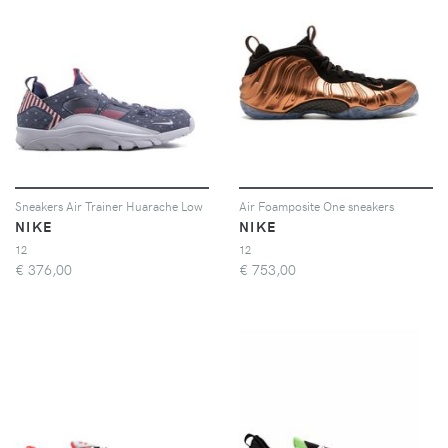
Sneakers Air Trainer Huarache Low
Air Foamposite One sneakers
NIKE
NIKE
12
12
€
376,00
€
753,00