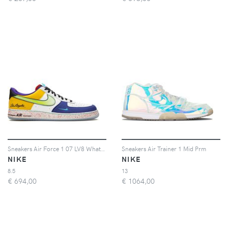
Sneakers Air Force 1 07 LV8 What The LA
Sneakers Air Trainer 1 Mid Prm
NIKE
NIKE
8.5
13
€
694,00
€
1064,00