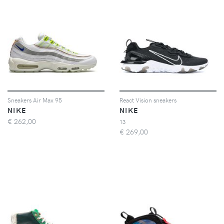
Sneakers Air Max 95
React Vision sneakers
NIKE
NIKE
€
262,00
13
€
269,00