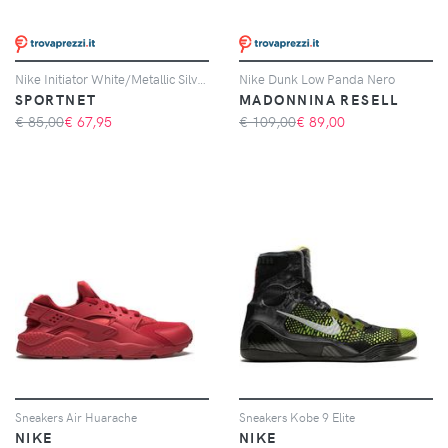
Nike Initiator White/Metallic Silver/Photon Dust da Donna
Nike Dunk Low Panda Nero
SPORTNET
MADONNINA RESELL
€ 85,00
€
67,95
€ 109,00
€
89,00
Sneakers Air Huarache
Sneakers Kobe 9 Elite
NIKE
NIKE