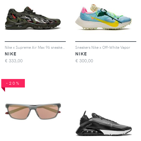
Nike x Supreme Air Max 96 sneakers - Verde
Sneakers Nike x Off-White Vapor
NIKE
NIKE
€
333,00
€
300,00
-20%