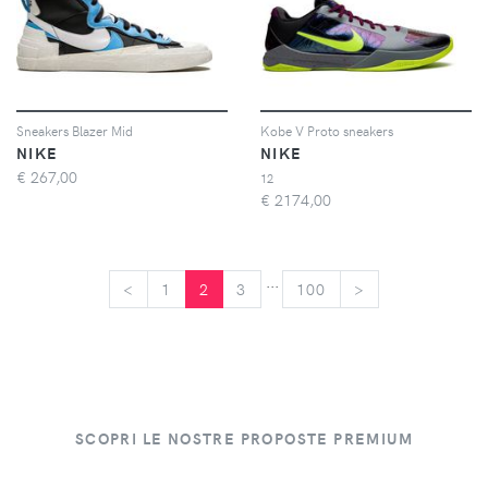
Sneakers Blazer Mid
Kobe V Proto sneakers
NIKE
NIKE
€
267,00
12
€
2174,00
...
<
<
1
2
3
100
>
>
SCOPRI LE NOSTRE PROPOSTE PREMIUM