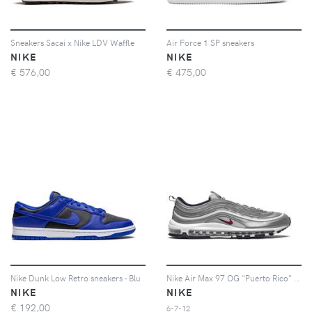
Sneakers Sacai x Nike LDV Waffle
Air Force 1 SP sneakers
NIKE
NIKE
€
576,00
€
475,00
Nike Dunk Low Retro sneakers - Blu
Nike Air Max 97 OG "Puerto Rico" sneakers - Grigio
NIKE
NIKE
€
192,00
6-7-12