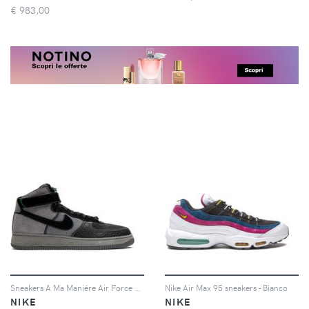
€
983,00
Sneakers A Ma Maniére Air Force 1 '07
Nike Air Max 95 sneakers - Bianco
NIKE
NIKE