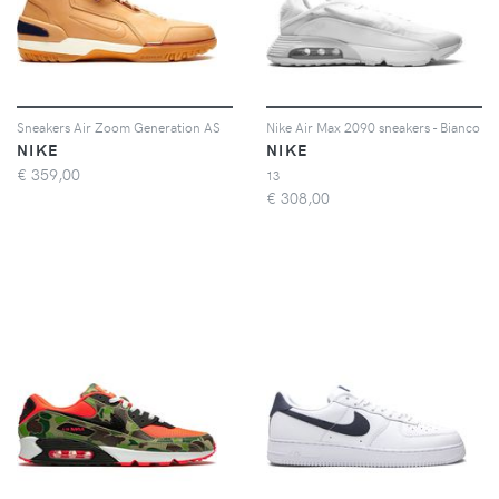
Sneakers Air Zoom Generation AS
Nike Air Max 2090 sneakers - Bianco
NIKE
NIKE
€
359,00
13
€
308,00