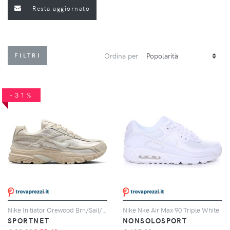
Resta aggiornato
Ordina per
FILTRI
-31%
Nike Initiator Orewood Brn/Sail/Phantom da Donna
Nike Nke Air Max 90 Triple White
SPORTNET
NONSOLOSPORT