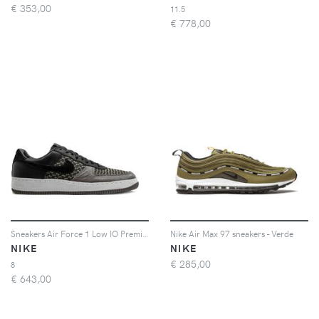
€
353,00
11.5
€
778,00
Sneakers Air Force 1 Low IO Premium
Nike Air Max 97 sneakers - Verde
NIKE
NIKE
€
285,00
8
€
643,00