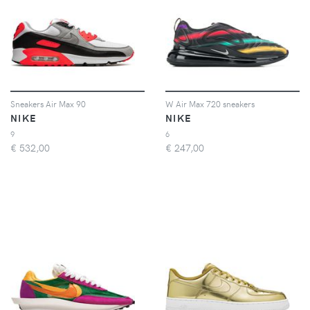
Sneakers Air Max 90
W Air Max 720 sneakers
NIKE
NIKE
9
6
€
532,00
€
247,00