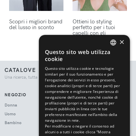
Scopri i migliori brand
Ottieni lo styling
del lusso in sconto
perfetto per i tuoi
capelli con gli
accessori Dyson
×
Questo sito web utilizza
ENGLISH
cookie
ITALIAN
Questo sito utilizza cookie e tecnologie
CATALOVE
similari per il suo funzionamento e per
Una ricerca, tutta la moda.
l’erogazione dei servizi in esso presenti,
cookie analitici (propri e di terze parti) per
comprendere e migliorare l’esperienza di
NEGOZIO
navigazione dell’utente, nonché cookie di
profilazione (propri e di terze parti) per
Donna
inviarti pubblicità in linea con le tue
Uomo
preferenze manifestate nell’ambito della
navigazione in rete.
Bambino
Per modificare o negare il consenso ad
alcuni o a tutti i cookie clicca “Mostra