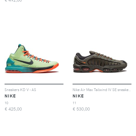
Sneakers KD V - AS
Nike Air Max Tailwind IV SE sneakers - Verde
NIKE
NIKE
10
11
€
425,00
€
530,00