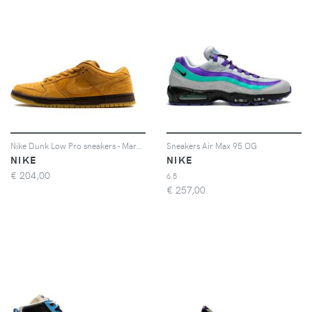
Nike Dunk Low Pro sneakers - Marrone
Sneakers Air Max 95 OG
NIKE
NIKE
€
204,00
6.5
€
257,00