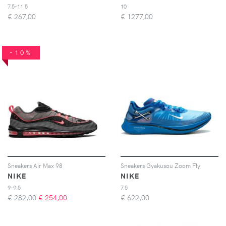
7.5-11.5
10
€
267,00
€
1277,00
-10%
Sneakers Air Max 98
Sneakers Gyakusou Zoom Fly
NIKE
NIKE
9-9.5
7.5
€ 282,00
€
254,00
€
622,00