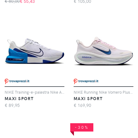
€ 80,00
€
55,43
€
105,00
NIKE Training-e-palestra Nike Air Max Alpha Trainer 6
NIKE Running Nike Vomero Plus Donna
MAXI SPORT
MAXI SPORT
€
89,95
€
169,90
-30%