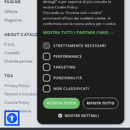
PAGINE
dettagli” o per saperne di più consulta la
nostra Cookie Policy.
Offerte
Cliccando su “Accetta tutti i cookie”
acconsenti all’uso dei suddetti cookie.
In
Magazine
conformità con la nostra policy per i cookie.
MOSTRA TUTTI I PARTNER
(1603) →
ABOUT CATALOVE
F.A.Q.
STRETTAMENTE NECESSARI
Contatti
PERFORMANCE
Diventa partner
TARGETING
TOS
FUNZIONALITÀ
Privacy Policy
NON CLASSIFICATI
Termini e Condizioni
Cookie Policy
ACCETTA TUTTO
RIFIUTA TUTTO
Ads Disclosure
MOSTRA DETTAGLI