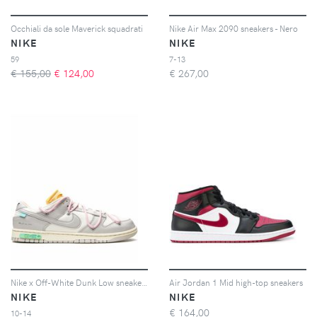
Occhiali da sole Maverick squadrati
Nike Air Max 2090 sneakers - Nero
NIKE
NIKE
59
7-13
€ 155,00
€
124,00
€
267,00
Nike x Off-White Dunk Low sneakers - Bianco
Air Jordan 1 Mid high-top sneakers
NIKE
NIKE
€
164,00
10-14