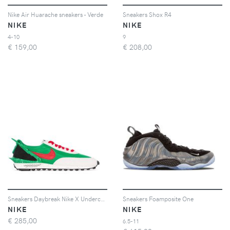
Nike Air Huarache sneakers - Verde
Sneakers Shox R4
NIKE
NIKE
4-10
9
€
159,00
€
208,00
Sneakers Daybreak Nike X Undercover
Sneakers Foamposite One
NIKE
NIKE
€
285,00
6.5-11