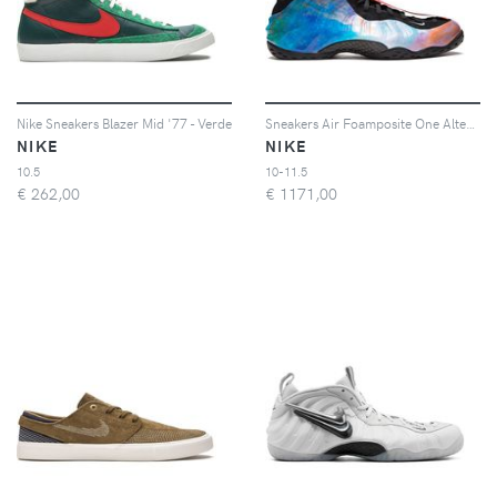
Nike Sneakers Blazer Mid '77 - Verde
Sneakers Air Foamposite One Alternate Galaxy
NIKE
NIKE
10.5
10-11.5
€
262,00
€
1171,00