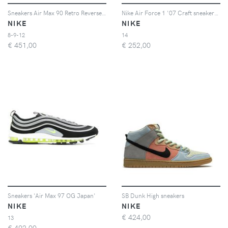
Sneakers Air Max 90 Retro Reverse Duck Camo
Nike Air Force 1 '07 Craft sneakers - Bianco
NIKE
NIKE
8-9-12
14
€
451,00
€
252,00
Sneakers 'Air Max 97 OG Japan'
SB Dunk High sneakers
NIKE
NIKE
€
424,00
13
€
492,00