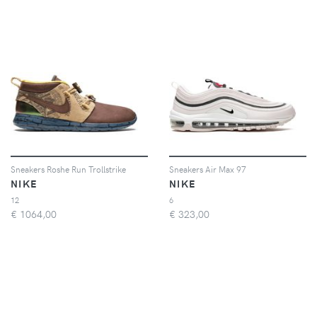
Sneakers Roshe Run Trollstrike
Sneakers Air Max 97
NIKE
NIKE
12
6
€
1064,00
€
323,00