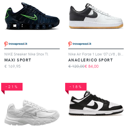
NIKE Sneaker Nike Shox Tl
Nike Air Force 1 Low '07 LV8 , Bianco
MAXI SPORT
ANACLERICO SPORT
€
169,95
€ 120,00
€
84,00
-21%
-18%