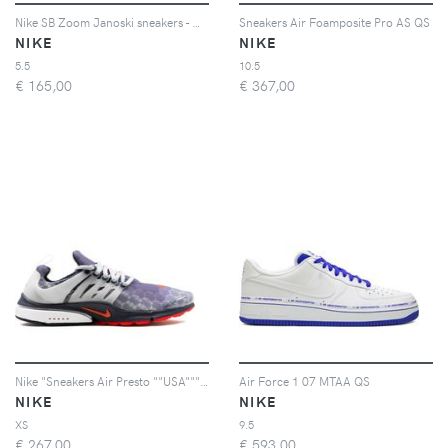
Nike SB Zoom Janoski sneakers - Marrone
Sneakers Air Foamposite Pro AS QS
NIKE
NIKE
5.5
10.5
€
165,00
€
367,00
Nike "Sneakers Air Presto ""USA""" - Blu
Air Force 1 07 MTAA QS
NIKE
NIKE
XS
9.5
€
267,00
€
593,00