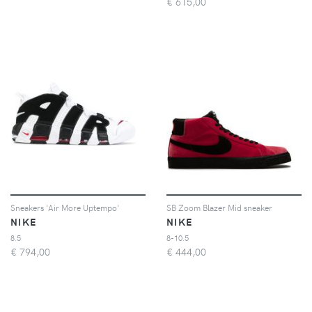
€
615,00
Sneakers 'Air More Uptempo'
SB Zoom Blazer Mid sneaker
NIKE
NIKE
8.5
8-10.5
€
794,00
€
444,00