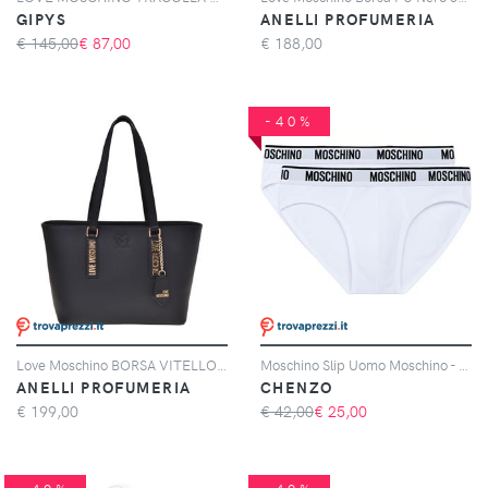
GIPYS
ANELLI PROFUMERIA
€ 145,00
€
87,00
€
188,00
-40%
Love Moschino BORSA VITELLO + PU NERO
Moschino Slip Uomo Moschino - Confezione da 2
ANELLI PROFUMERIA
CHENZO
€
199,00
€ 42,00
€
25,00