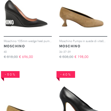
Moschino 105mm wedge heel pumps - Nero
Moschino Pumps in suede di vitello - Toni neutri
MOSCHINO
MOSCHINO
40
36-37-39
€ 818,00
€
696,00
€ 508,00
€
198,00
-50%
-40%