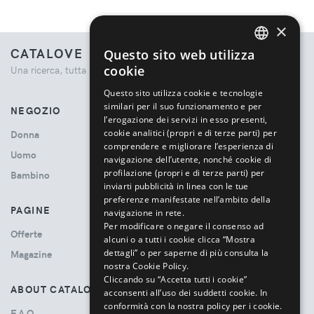
×
CATALOVE
Questo sito web utilizza
ENGLISH
cookie
Una ricerca, tutta la moda.
ITALIAN
Questo sito utilizza cookie e tecnologie
similari per il suo funzionamento e per
NEGOZIO
l’erogazione dei servizi in esso presenti,
cookie analitici (propri e di terze parti) per
Donna
comprendere e migliorare l’esperienza di
Uomo
navigazione dell’utente, nonché cookie di
profilazione (propri e di terze parti) per
Bambino
inviarti pubblicità in linea con le tue
preferenze manifestate nell’ambito della
PAGINE
navigazione in rete.
Per modificare o negare il consenso ad
Offerte
alcuni o a tutti i cookie clicca “Mostra
dettagli” o per saperne di più consulta la
Magazine
nostra Cookie Policy.
Cliccando su “Accetta tutti i cookie”
ABOUT CATALOVE
acconsenti all’uso dei suddetti cookie.
In
conformità con la nostra policy per i cookie.
F.A.Q.