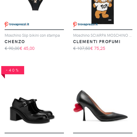
Moschino Slip bikini con stampa
Moschino SCIARPA MOSCHINO NERA 35x180
CHENZO
CLEMENTI PROFUMI
€ 90,00
€
45,00
€ 107,50
€
75,25
-40%