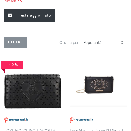
Moschino
.
Resta aggiornato
Ordina per
FILTRI
-40%
LOVE MOSCHINO TRACOLLA DONNA - LOVE MOSCHINO NERO - JC4295PP0OKK0
Love Moschino Borsa PU Nero JC4010 PP1N-LG0-0000