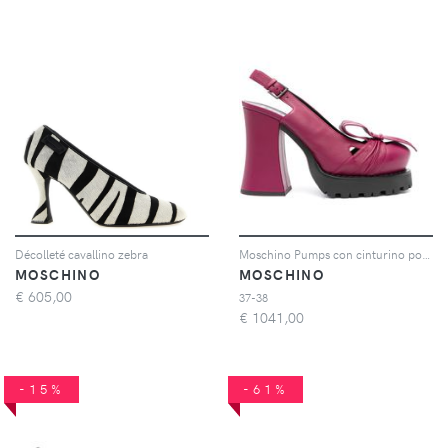
Décolleté cavallino zebra
Moschino Pumps con cinturino posteriore 130mm - Viola
MOSCHINO
MOSCHINO
€
605,00
37-38
€
1041,00
-15%
-61%