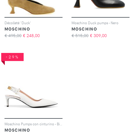
Décolleté 'Duck'
Moschino Duck pumps - Nero
MOSCHINO
MOSCHINO
€ 495,00
€
248,00
€ 515,00
€
309,00
-29%
Moschino Pumps con cinturino - Bianco
MOSCHINO