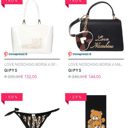
-40%
-40%
LOVE MOSCHINO BORSA A SPALLA DONNA - LOVE MOSCHINO BIANCO - JC4247PP0OKE1
LOVE MOSCHINO BORSA A MANO DONNA - LOVE MOSCHINO NERO - JC4273PP0OK10
GIPYS
GIPYS
€ 220,00
€
132,00
€ 240,00
€
144,00
-50%
-29%