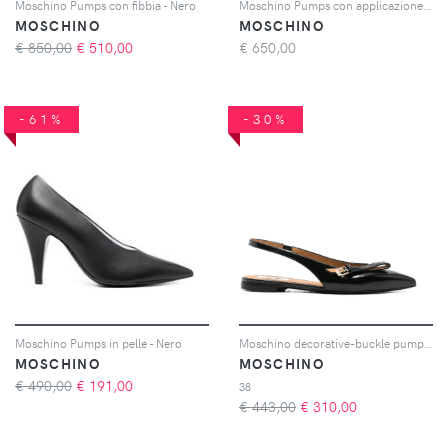
Moschino Pumps con fibbia - Nero
Moschino Pumps con applicazione 105mm - Nero
MOSCHINO
MOSCHINO
€ 850,00
€
510,00
€
650,00
-61%
-30%
Moschino Pumps in pelle - Nero
Moschino decorative-buckle pumps - Nero
MOSCHINO
MOSCHINO
€ 490,00
€
191,00
38
€ 443,00
€
310,00