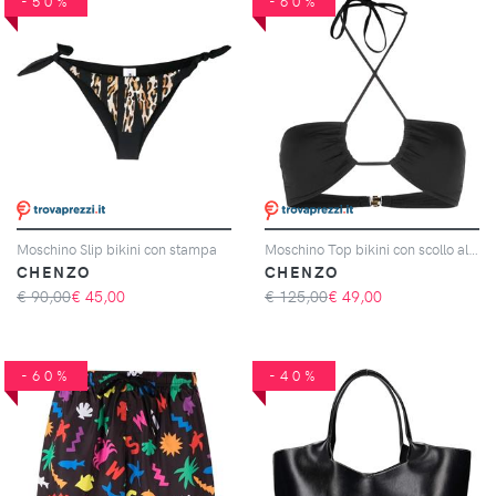
-50%
-60%
Moschino Slip bikini con stampa
Moschino Top bikini con scollo all'americana
CHENZO
CHENZO
€ 90,00
€
45,00
€ 125,00
€
49,00
-60%
-40%