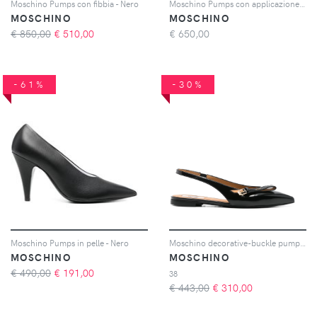
Moschino Pumps con fibbia - Nero
Moschino Pumps con applicazione 105mm - Nero
MOSCHINO
MOSCHINO
€ 850,00
€
510,00
€
650,00
-61%
-30%
Moschino Pumps in pelle - Nero
Moschino decorative-buckle pumps - Nero
MOSCHINO
MOSCHINO
€ 490,00
€
191,00
38
€ 443,00
€
310,00