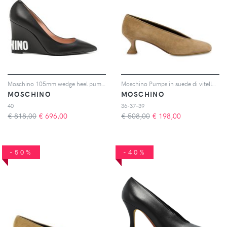
Moschino 105mm wedge heel pumps - Nero
Moschino Pumps in suede di vitello - Toni neutri
MOSCHINO
MOSCHINO
40
36-37-39
€ 818,00
€
696,00
€ 508,00
€
198,00
-50%
-40%