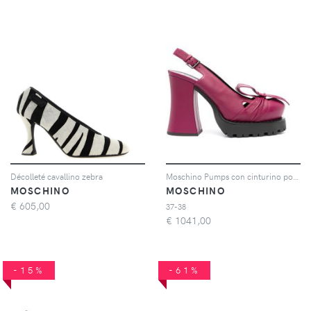
Décolleté cavallino zebra
Moschino Pumps con cinturino posteriore 130mm - Viola
MOSCHINO
MOSCHINO
€
605,00
37-38
€
1041,00
-15%
-61%