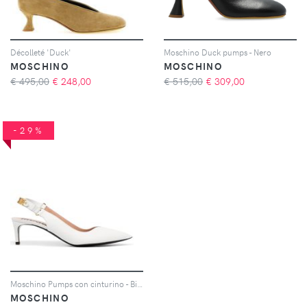
Décolleté 'Duck'
Moschino Duck pumps - Nero
MOSCHINO
MOSCHINO
€ 495,00
€
248,00
€ 515,00
€
309,00
-29%
Moschino Pumps con cinturino - Bianco
MOSCHINO