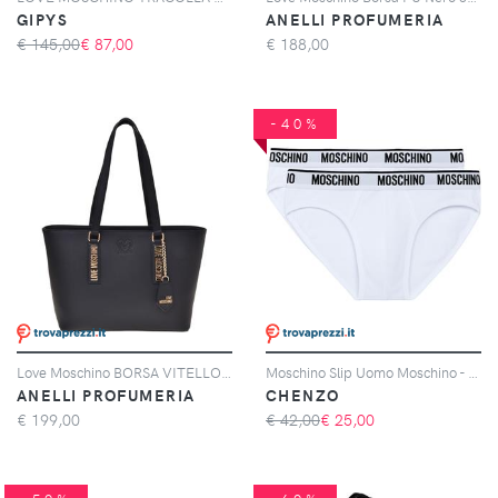
GIPYS
ANELLI PROFUMERIA
€ 145,00
€
87,00
€
188,00
-40%
Love Moschino BORSA VITELLO + PU NERO
Moschino Slip Uomo Moschino - Confezione da 2
ANELLI PROFUMERIA
CHENZO
€
199,00
€ 42,00
€
25,00