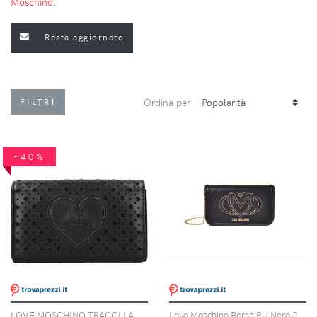
Moschino
.
Resta aggiornato
Ordina per
FILTRI
-40%
LOVE MOSCHINO TRACOLLA DONNA - LOVE MOSCHINO NERO - JC4295PP0OKK0
Love Moschino Borsa PU Nero JC4010 PP1N-LG0-0000