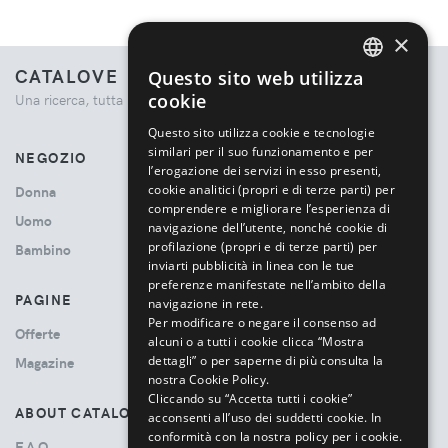
×
CATALOVE
Questo sito web utilizza
ENGLISH
cookie
Una ricerca, tutta la moda.
ITALIAN
Questo sito utilizza cookie e tecnologie
similari per il suo funzionamento e per
NEGOZIO
l’erogazione dei servizi in esso presenti,
cookie analitici (propri e di terze parti) per
Donna
comprendere e migliorare l’esperienza di
Uomo
navigazione dell’utente, nonché cookie di
profilazione (propri e di terze parti) per
Bambino
inviarti pubblicità in linea con le tue
preferenze manifestate nell’ambito della
PAGINE
navigazione in rete.
Per modificare o negare il consenso ad
Offerte
alcuni o a tutti i cookie clicca “Mostra
dettagli” o per saperne di più consulta la
Magazine
nostra Cookie Policy.
Cliccando su “Accetta tutti i cookie”
ABOUT CATALOVE
acconsenti all’uso dei suddetti cookie.
In
conformità con la nostra policy per i cookie.
F.A.Q.