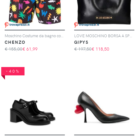
Moschino Costume da bagno con stampa
LOVE MOSCHINO BORSA A SPALLA DONNA - LOVE MOSCHINO NERO - JC4129PP1OLH0
CHENZO
GIPYS
€ 155,00
€
61,99
€ 197,50
€
118,50
-40%