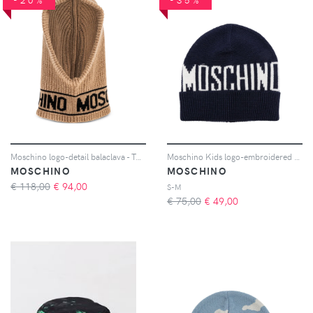
Moschino logo-detail balaclava - Toni neutri
Moschino Kids logo-embroidered beanie hat - Blu
MOSCHINO
MOSCHINO
€ 118,00
€
94,00
S-M
€ 75,00
€
49,00