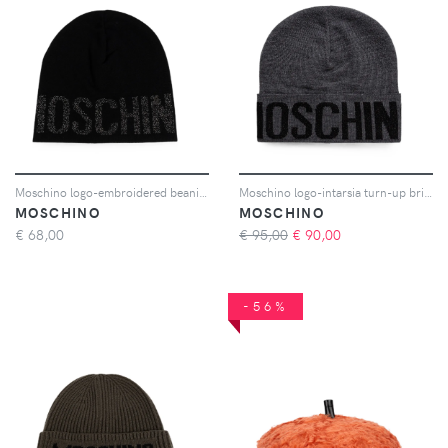
Moschino logo-embroidered beanie hat - Nero
Moschino logo-intarsia turn-up brim beanie hat - Grigio
MOSCHINO
MOSCHINO
€
68,00
€ 95,00
€
90,00
-56%