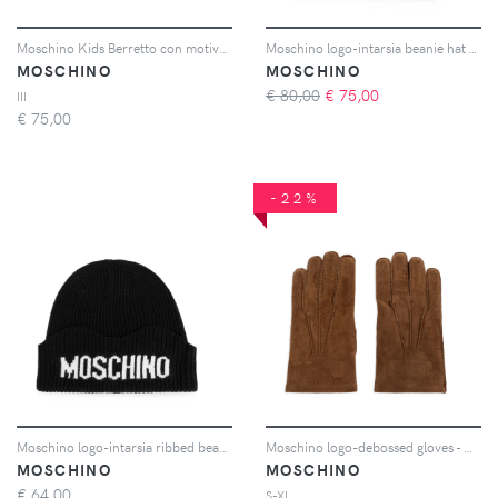
Moschino Kids Berretto con motivo Teddy Bear - Rosa
Moschino logo-intarsia beanie hat - Blu
MOSCHINO
MOSCHINO
€ 80,00
€
75,00
III
€
75,00
-22%
Moschino logo-intarsia ribbed beanie hat - Nero
Moschino logo-debossed gloves - Marrone
MOSCHINO
MOSCHINO
€
64,00
S-XL