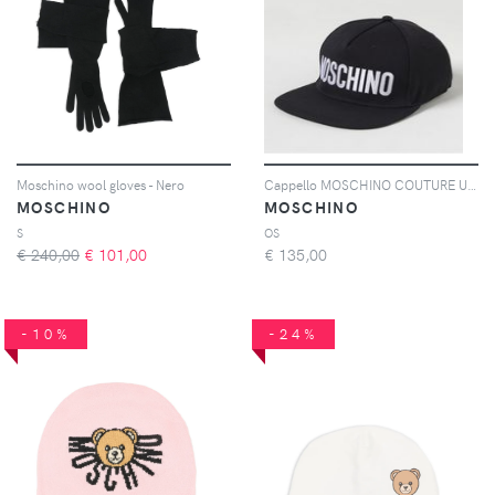
Moschino wool gloves - Nero
Cappello MOSCHINO COUTURE Uomo colore Nero
MOSCHINO
MOSCHINO
S
OS
€ 240,00
€
101,00
€
135,00
-10%
-24%