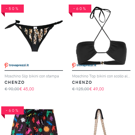
-50%
-60%
Moschino Slip bikini con stampa
Moschino Top bikini con scollo all'americana
CHENZO
CHENZO
€ 90,00
€
45,00
€ 125,00
€
49,00
-60%