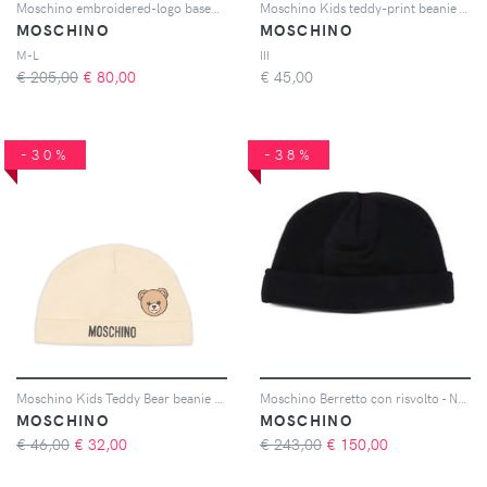
Moschino embroidered-logo baseball cap - Nero
Moschino Kids teddy-print beanie - Blu
MOSCHINO
MOSCHINO
M-L
III
€ 205,00
€
80,00
€
45,00
-30%
-38%
Moschino Kids Teddy Bear beanie hat - Toni neutri
Moschino Berretto con risvolto - Nero
MOSCHINO
MOSCHINO
€ 46,00
€
32,00
€ 243,00
€
150,00