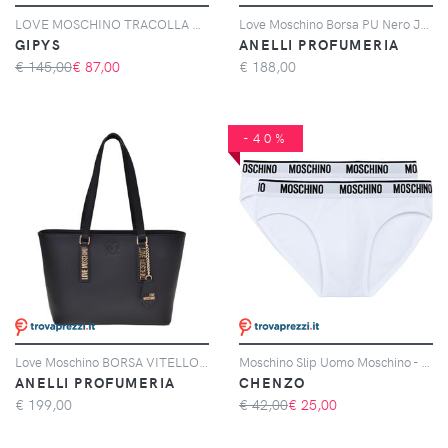
LOVE MOSCHINO TRACOLLA DONNA - LOVE MOSCHINO NERO - JC4295PP0OKK0
Love Moschino Borsa PU Nero JC4010 PP1N-LG0-0000
GIPYS
ANELLI PROFUMERIA
€ 145,00
€
87,00
€
188,00
-40%
Love Moschino BORSA VITELLO + PU NERO
Moschino Slip Uomo Moschino - Confezione da 2
ANELLI PROFUMERIA
CHENZO
€
199,00
€ 42,00
€
25,00