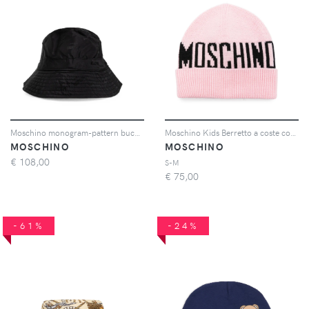
Moschino monogram-pattern bucket hat - Nero
Moschino Kids Berretto a coste con logo - Rosa
MOSCHINO
MOSCHINO
€
108,00
S-M
€
75,00
-61%
-24%