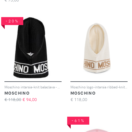
-20%
Moschino intarsia-knit balaclava - Nero
Moschino logo-intarsia ribbed-knit balaclava - Bianco
MOSCHINO
MOSCHINO
€ 118,00
€
94,00
€
118,00
-61%