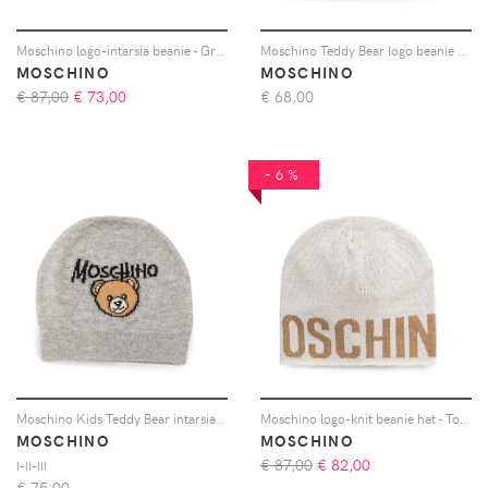
Moschino logo-intarsia beanie - Grigio
Moschino Teddy Bear logo beanie hat - Nero
MOSCHINO
MOSCHINO
€ 87,00
€
73,00
€
68,00
-6%
Moschino Kids Teddy Bear intarsia-knit beanie hat - Grigio
Moschino logo-knit beanie hat - Toni neutri
MOSCHINO
MOSCHINO
€ 87,00
€
82,00
I-II-III
€
75,00