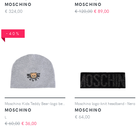
MOSCHINO
MOSCHINO
€
324,00
€ 120,00
€
89,00
-40%
Moschino Kids Teddy Bear-logo beanie - Grigio
Moschino logo-knit headband - Nero
MOSCHINO
MOSCHINO
€
64,00
L
€ 60,00
€
36,00