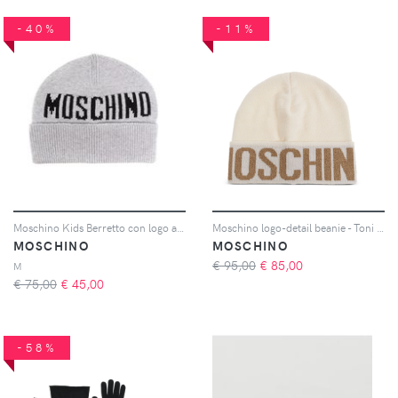
-40%
-11%
Moschino Kids Berretto con logo a intarsi - Grigio
Moschino logo-detail beanie - Toni neutri
MOSCHINO
MOSCHINO
€ 95,00
€
85,00
M
€ 75,00
€
45,00
-58%