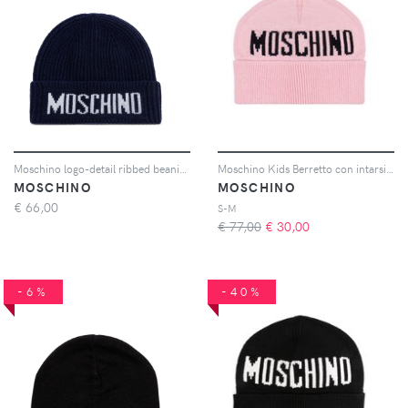
Moschino logo-detail ribbed beanie hat - Blu
Moschino Kids Berretto con intarsio - Rosa
MOSCHINO
MOSCHINO
€
66,00
S-M
€ 77,00
€
30,00
-6%
-40%