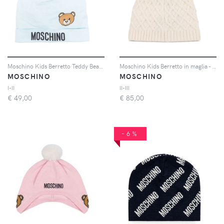
Moschino Kids Berretto Teddy Bear - Blu
Moschino Kids Berretto in maglia - Bianco
MOSCHINO
MOSCHINO
I-II
II-III
€
49,00
€
85,00
-6%