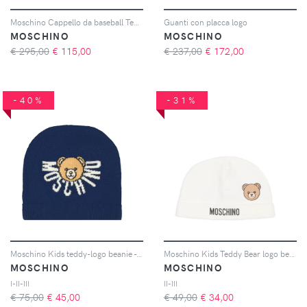
Moschino Cappello da baseball Teddy Bear con stampa - Giallo
Guanti con placca logo
MOSCHINO
MOSCHINO
€ 295,00
€
115,00
€ 237,00
€
172,00
-40%
-31%
Moschino Kids teddy-logo beanie - Blu
Moschino Kids Teddy Bear logo beanie - Bianco
MOSCHINO
MOSCHINO
I-II-III
II-III
€ 75,00
€
45,00
€ 49,00
€
34,00