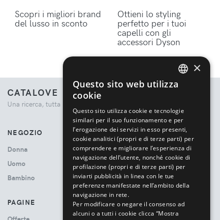
Scopri i migliori brand
Ottieni lo styling
del lusso in sconto
perfetto per i tuoi
capelli con gli
accessori Dyson
×
Questo sito web utilizza
ENGLISH
CATALOVE
cookie
Una ricerca, tutta la moda.
ITALIAN
Questo sito utilizza cookie e tecnologie
similari per il suo funzionamento e per
l’erogazione dei servizi in esso presenti,
NEGOZIO
cookie analitici (propri e di terze parti) per
comprendere e migliorare l’esperienza di
Donna
navigazione dell’utente, nonché cookie di
Uomo
profilazione (propri e di terze parti) per
inviarti pubblicità in linea con le tue
Bambino
preferenze manifestate nell’ambito della
navigazione in rete.
PAGINE
Per modificare o negare il consenso ad
alcuni o a tutti i cookie clicca “Mostra
Offerte