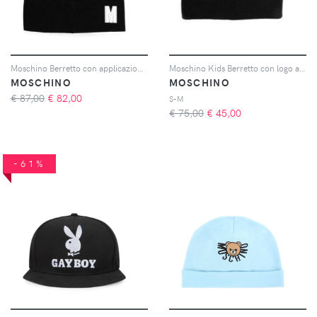
Moschino Berretto con applicazione - Nero
Moschino Kids Berretto con logo a intarsi - Nero
MOSCHINO
MOSCHINO
€ 87,00
€
82,00
S-M
€ 75,00
€
45,00
-61%