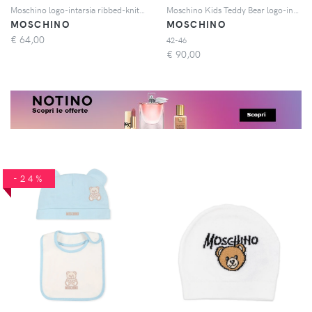
Moschino logo-intarsia ribbed-knit beanie hat - Marrone
Moschino Kids Teddy Bear logo-intarsia beanie hat - Blu
MOSCHINO
MOSCHINO
€
64,00
42-46
€
90,00
-24%