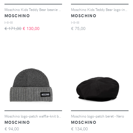
Moschino Kids Teddy Bear beanie set - Blu
Moschino Kids Teddy Bear logo-intarsia beanie hat - Bianco
MOSCHINO
MOSCHINO
I-II-III
I-II-III
€ 171,00
€
130,00
€
75,00
Moschino logo-patch waffle-knit beanie hat - Grigio
Moschino logo-patch beret - Nero
MOSCHINO
MOSCHINO
€
94,00
€
134,00