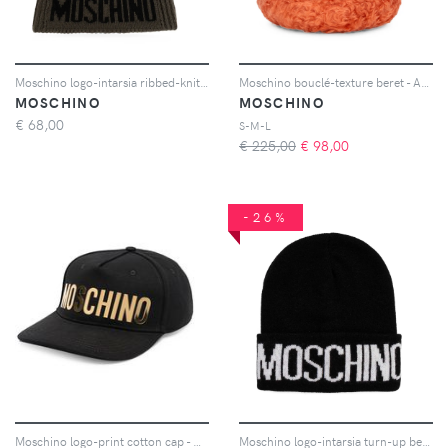
Moschino logo-intarsia ribbed-knit beanie hat - Verde
Moschino bouclé-texture beret - Arancione
MOSCHINO
MOSCHINO
€
68,00
S-M-L
€ 225,00
€
98,00
-26%
Moschino logo-print cotton cap - Nero
Moschino logo-intarsia turn-up beanie hat - Nero