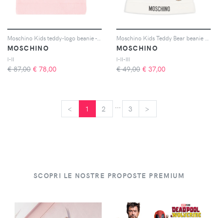
Moschino Kids teddy-logo beanie - Rosa
Moschino Kids Teddy Bear beanie hat - Toni neutri
MOSCHINO
MOSCHINO
I-II
I-II-III
€ 87,00
€
78,00
€ 49,00
€
37,00
...
<
<
1
2
3
>
>
SCOPRI LE NOSTRE PROPOSTE PREMIUM