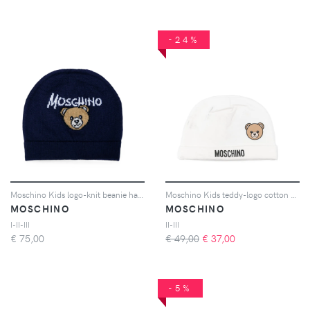
-24%
Moschino Kids logo-knit beanie hat - Blu
Moschino Kids teddy-logo cotton beanie - Bianco
MOSCHINO
MOSCHINO
I-II-III
II-III
€
75,00
€ 49,00
€
37,00
-5%