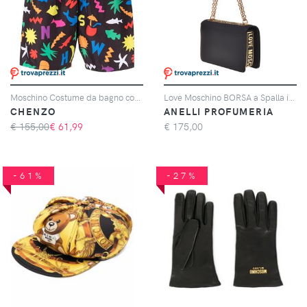
Moschino Costume da bagno con stampa
Love Moschino BORSA a Spalla in VITELLO + PU NERO
CHENZO
ANELLI PROFUMERIA
€ 155,00
€
61,99
€
175,00
-61%
-27%