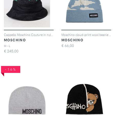
Cappello Moschino Couture in nylon con logo
Moschino cloud-print wool beanie - Blu
MOSCHINO
MOSCHINO
€
66,00
M - L
€
245,00
-16%