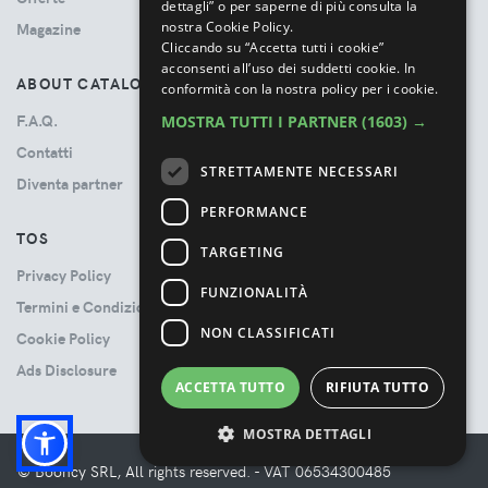
dettagli” o per saperne di più consulta la
nostra Cookie Policy.
Magazine
Cliccando su “Accetta tutti i cookie”
acconsenti all’uso dei suddetti cookie.
In
ABOUT CATALOVE
conformità con la nostra policy per i cookie.
F.A.Q.
MOSTRA TUTTI I PARTNER
(1603) →
Contatti
STRETTAMENTE NECESSARI
Diventa partner
PERFORMANCE
TOS
TARGETING
Privacy Policy
FUNZIONALITÀ
Termini e Condizioni
NON CLASSIFICATI
Cookie Policy
Ads Disclosure
ACCETTA TUTTO
RIFIUTA TUTTO
MOSTRA DETTAGLI
© Booncy SRL, All rights reserved. - VAT 06534300485