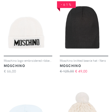
-61%
Moschino logo-embroidered ribbed beanie - Toni neutri
Moschino knitted beanie hat - Nero
MOSCHINO
MOSCHINO
€
66,00
€ 125,00
€
49,00