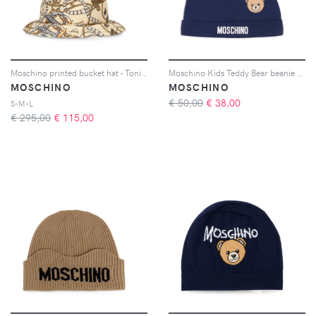
Moschino printed bucket hat - Toni neutri
Moschino Kids Teddy Bear beanie hat - Blu
MOSCHINO
MOSCHINO
€ 50,00
€
38,00
S-M-L
€ 295,00
€
115,00