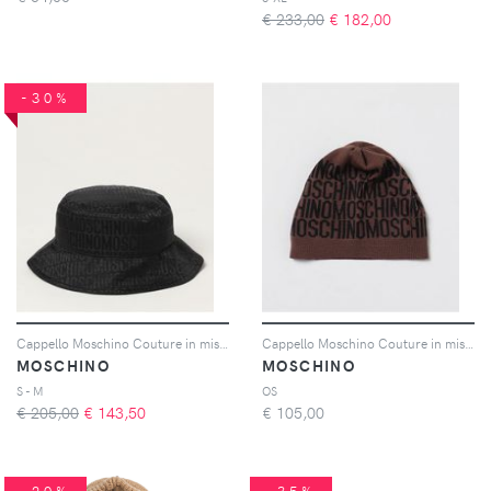
€ 233,00
€
182,00
-30%
Cappello Moschino Couture in misto cotone
Cappello Moschino Couture in misto cotone stretch con logo jacquard
MOSCHINO
MOSCHINO
S - M
OS
€ 205,00
€
143,50
€
105,00
-20%
-35%