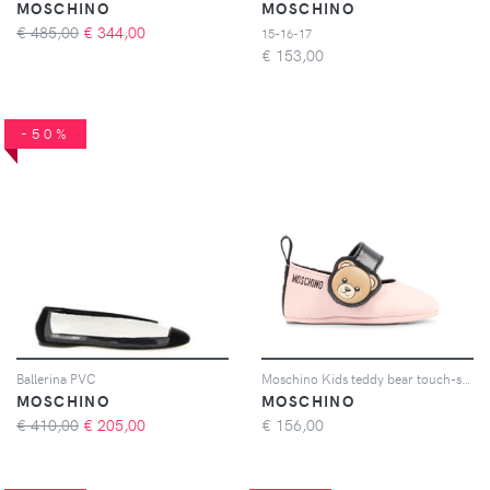
MOSCHINO
MOSCHINO
€ 485,00
€
344,00
15-16-17
€
153,00
-50%
Ballerina PVC
Moschino Kids teddy bear touch-strap ballet flats - Rosa
MOSCHINO
MOSCHINO
€ 410,00
€
205,00
€
156,00