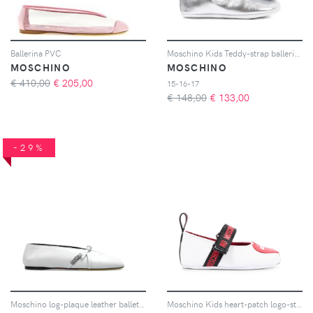
Ballerina PVC
Moschino Kids Teddy-strap ballerinas - Argento
MOSCHINO
MOSCHINO
€ 410,00
€
205,00
15-16-17
€ 148,00
€
133,00
-29%
Moschino log-plaque leather ballet flats - Bianco
Moschino Kids heart-patch logo-strap ballet flats - Bianco