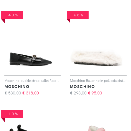
-40%
-68%
Moschino buckle strap ballet flats - Nero
Moschino Ballerine in pelliccia sintetica - Bianco
MOSCHINO
MOSCHINO
€ 530,00
€
318,00
€ 293,00
€
95,00
-10%