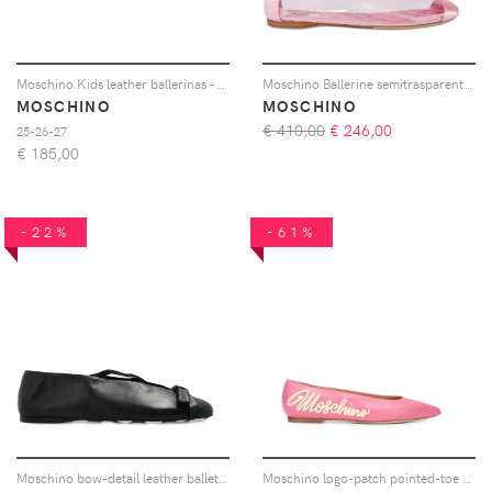
Moschino Kids leather ballerinas - Rosso
Moschino Ballerine semitrasparenti - Bianco
MOSCHINO
MOSCHINO
€ 410,00
€
246,00
25-26-27
€
185,00
-22%
-61%
Moschino bow-detail leather ballet flats - Nero
Moschino logo-patch pointed-toe ballet flats - Rosa