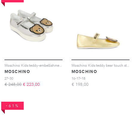
Moschino Kids teddy-embellishment sneakers - Argento
Moschino Kids teddy bear touch strap ballerinas - Oro
MOSCHINO
MOSCHINO
27-30
16-17-18
€ 248,00
€
223,00
€
198,00
-61%