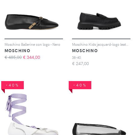
Moschino Ballerine con logo - Nero
Moschino Kids jacquard-logo leather loafers - Nero
MOSCHINO
MOSCHINO
€ 485,00
€
344,00
38-40
€
247,00
-40%
-40%