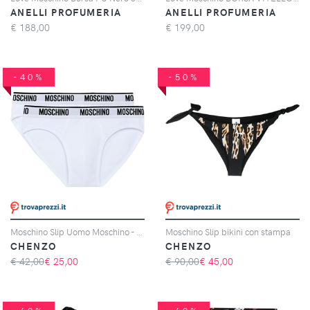
ANELLI PROFUMERIA
ANELLI PROFUMERIA
€
188,00
€
199,00
-40%
-50%
Moschino Slip Uomo Moschino - Confezione da 2
Moschino Slip bikini con stampa
CHENZO
CHENZO
€ 42,00
€
25,00
€ 90,00
€
45,00