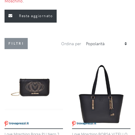
Moschino
.
Resta aggiornato
Ordina per
FILTRI
Love Moschino Borsa PU Nero JC4010 PP1N-LG0-0000
Love Moschino BORSA VITELLO + PU NERO