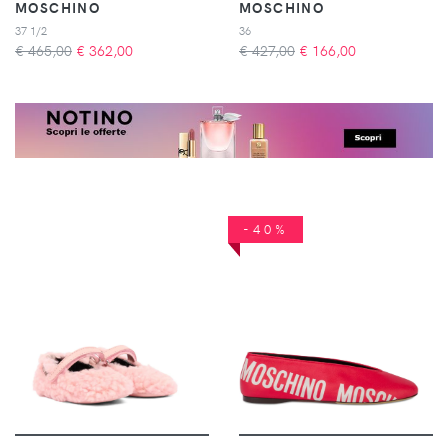
MOSCHINO
MOSCHINO
37 1/2
36
€ 465,00
€
362,00
€ 427,00
€
166,00
-40%