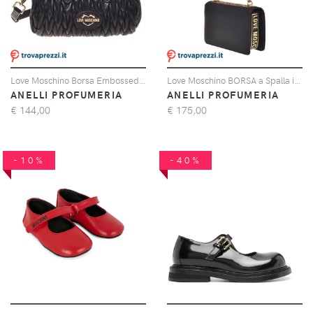
Love Moschino Borsa Embossed PU NERO
Love Moschino BORSA a Spalla in VITELLO + PU NERO
ANELLI PROFUMERIA
ANELLI PROFUMERIA
€
144,00
€
175,00
-10%
-40%