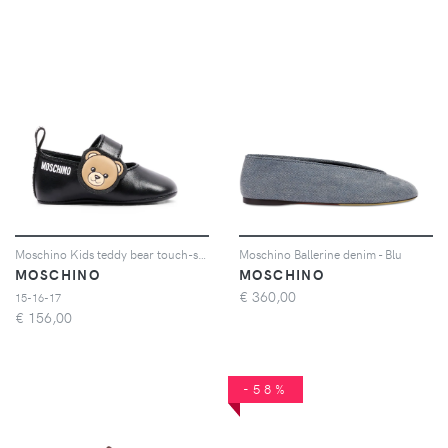
Moschino Kids teddy bear touch-strap ballet flats - Nero
Moschino Ballerine denim - Blu
MOSCHINO
MOSCHINO
€
360,00
15-16-17
€
156,00
-58%