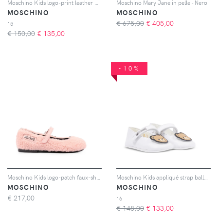
Moschino Kids logo-print leather ballerina shoes - Rosso
Moschino Mary Jane in pelle - Nero
MOSCHINO
MOSCHINO
€ 675,00
€
405,00
15
€ 150,00
€
135,00
-10%
Moschino Kids logo-patch faux-shearling ballet flats - Rosa
Moschino Kids appliqué strap ballerinas - Bianco
MOSCHINO
MOSCHINO
€
217,00
16
€ 148,00
€
133,00