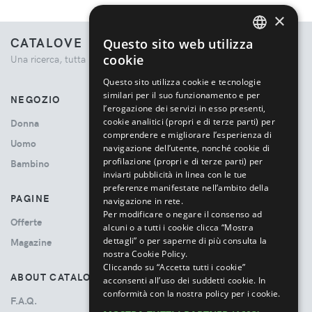
×
CATALOVE
Questo sito web utilizza
ENGLISH
cookie
Una ricerca, tutta la moda.
ITALIAN
Questo sito utilizza cookie e tecnologie
similari per il suo funzionamento e per
NEGOZIO
l’erogazione dei servizi in esso presenti,
cookie analitici (propri e di terze parti) per
Donna
comprendere e migliorare l’esperienza di
Uomo
navigazione dell’utente, nonché cookie di
profilazione (propri e di terze parti) per
Bambino
inviarti pubblicità in linea con le tue
preferenze manifestate nell’ambito della
PAGINE
navigazione in rete.
Per modificare o negare il consenso ad
Offerte
alcuni o a tutti i cookie clicca “Mostra
dettagli” o per saperne di più consulta la
Magazine
nostra Cookie Policy.
Cliccando su “Accetta tutti i cookie”
ABOUT CATALOVE
acconsenti all’uso dei suddetti cookie.
In
conformità con la nostra policy per i cookie.
F.A.Q.