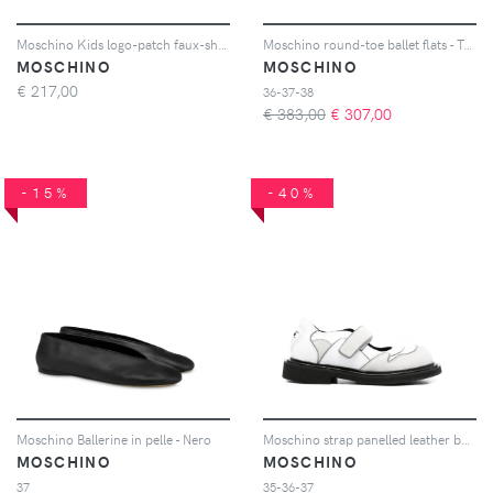
Moschino Kids logo-patch faux-shearling ballet flats - Toni neutri
Moschino round-toe ballet flats - Toni neutri
MOSCHINO
MOSCHINO
€
217,00
36-37-38
€ 383,00
€
307,00
-15%
-40%
Moschino Ballerine in pelle - Nero
Moschino strap panelled leather ballet flats - Bianco
MOSCHINO
MOSCHINO
37
35-36-37