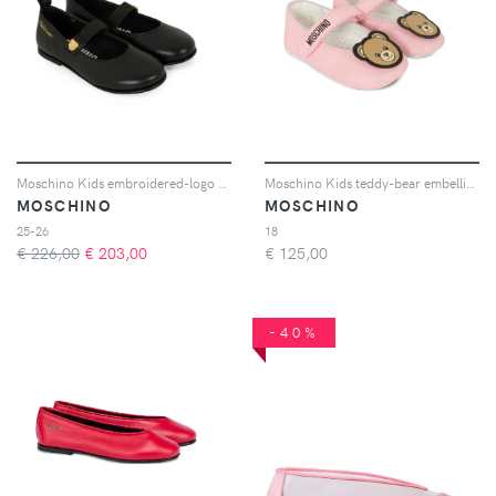
Moschino Kids embroidered-logo ballerina shoes - Nero
Moschino Kids teddy-bear embellishment ballerina shoes - Rosa
MOSCHINO
MOSCHINO
25-26
18
€ 226,00
€
203,00
€
125,00
-40%