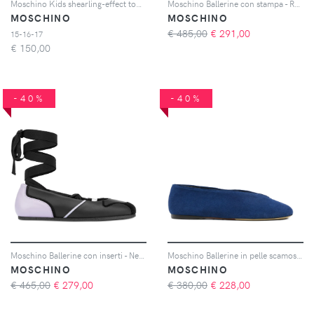
Moschino Kids shearling-effect touch-strap ballet flats - Rosa
Moschino Ballerine con stampa - Rosso
MOSCHINO
MOSCHINO
€ 485,00
€
291,00
15-16-17
€
150,00
-40%
-40%
Moschino Ballerine con inserti - Nero
Moschino Ballerine in pelle scamosciata - Blu
MOSCHINO
MOSCHINO
€ 465,00
€
279,00
€ 380,00
€
228,00