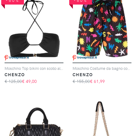
-60%
-60%
Moschino Top bikini con scollo all'americana
Moschino Costume da bagno con stampa
CHENZO
CHENZO
€ 125,00
€
49,00
€ 155,00
€
61,99