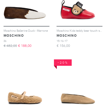
Moschino Ballerine Duck - Marrone
Moschino Kids teddy bear touch-strap ballet flats - Rosso
MOSCHINO
MOSCHINO
36
15-16-17
€ 482,00
€
188,00
€
156,00
-20%