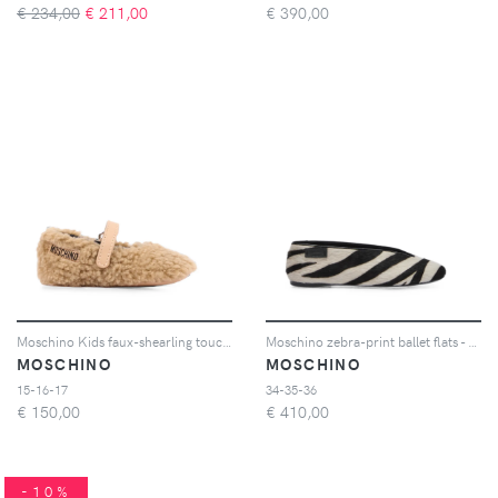
€ 234,00
€
211,00
€
390,00
Moschino Kids faux-shearling touch-strap ballet flats - Toni neutri
Moschino zebra-print ballet flats - Toni neutri
MOSCHINO
MOSCHINO
15-16-17
34-35-36
€
150,00
€
410,00
-10%