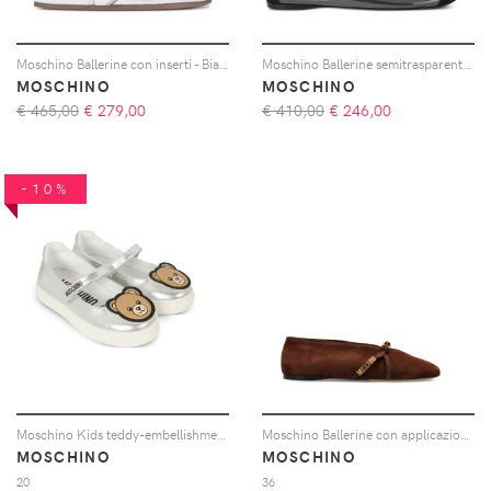
Moschino Ballerine con inserti - Bianco
Moschino Ballerine semitrasparenti - Bianco
MOSCHINO
MOSCHINO
€ 465,00
€
279,00
€ 410,00
€
246,00
-10%
Moschino Kids teddy-embellishment ballerina - Argento
Moschino Ballerine con applicazione - Marrone
MOSCHINO
MOSCHINO
20
36