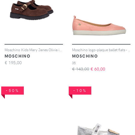
Moschino Kids Mary Janes Olivia in pelle scamosciata - Marrone
Moschino logo-plaque ballet flats - Rosa
MOSCHINO
MOSCHINO
€
195,00
35
€ 143,00
€
60,00
-50%
-10%