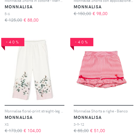
Monnalisa Shorts in cotone - Marrone
Monnalisa Shorts con applicazione - Blu
MONNALISA
MONNALISA
€ 150,00
€
98,00
5-6
€ 125,00
€
88,00
-40%
-40%
Monnalisa floral-print straight-leg trousers - Bianco
Monnalisa Shorts a righe - Bianco
MONNALISA
MONNALISA
XS
3-9-12
€ 173,00
€
104,00
€ 85,00
€
51,00