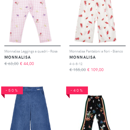
Monnalisa Leggings a quadri - Rosa
Monnalisa Pantaloni a fiori - Bianco
MONNALISA
MONNALISA
€ 63,00
€
44,00
4-6-8-12
€ 155,00
€
109,00
-50%
-40%