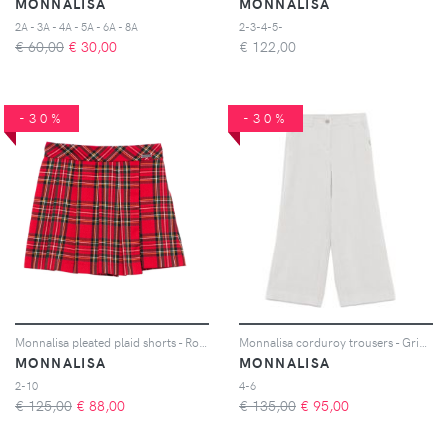
MONNALISA
MONNALISA
2A - 3A - 4A - 5A - 6A - 8A
2-3-4-5-
€ 60,00
€
30,00
€
122,00
-30%
-30%
Monnalisa pleated plaid shorts - Rosso
Monnalisa corduroy trousers - Grigio
MONNALISA
MONNALISA
2-10
4-6
€ 125,00
€
88,00
€ 135,00
€
95,00