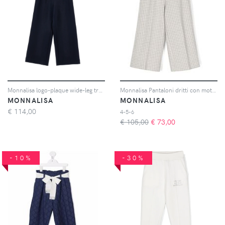
Monnalisa logo-plaque wide-leg trousers - Blu
Monnalisa Pantaloni dritti con motivo pied-de-poule - Bianco
MONNALISA
MONNALISA
€
114,00
4-5-6
€ 105,00
€
73,00
-10%
-30%