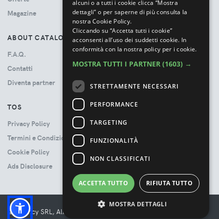
alcuni o a tutti i cookie clicca “Mostra
dettagli” o per saperne di più consulta la
Magazine
nostra Cookie Policy.
Cliccando su “Accetta tutti i cookie”
ABOUT CATALOVE
acconsenti all’uso dei suddetti cookie.
In
conformità con la nostra policy per i cookie.
F.A.Q.
MOSTRA TUTTI I PARTNER
(1603) →
Contatti
Diventa partner
STRETTAMENTE NECESSARI
PERFORMANCE
TOS
TARGETING
Privacy Policy
Termini e Condizioni
FUNZIONALITÀ
Cookie Policy
NON CLASSIFICATI
Ads Disclosure
ACCETTA TUTTO
RIFIUTA TUTTO
MOSTRA DETTAGLI
© Booncy SRL, All rights reserved. - VAT 06534300485