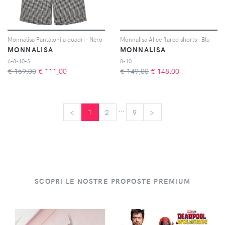
Monnalisa Pantaloni a quadri - Nero
Monnalisa Alice flared shorts - Blu
MONNALISA
MONNALISA
6-8-10-S
8-10
€ 159,00
€
111,00
€ 149,00
€
148,00
...
<
<
1
2
9
>
>
SCOPRI LE NOSTRE PROPOSTE PREMIUM