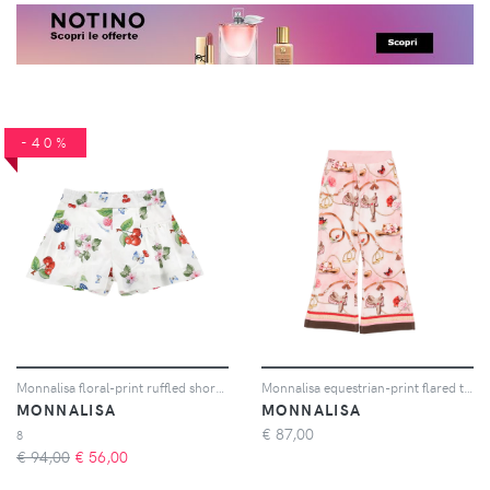
-40%
Monnalisa floral-print ruffled shorts - Bianco
Monnalisa equestrian-print flared trousers - Rosa
MONNALISA
MONNALISA
€
87,00
8
€ 94,00
€
56,00