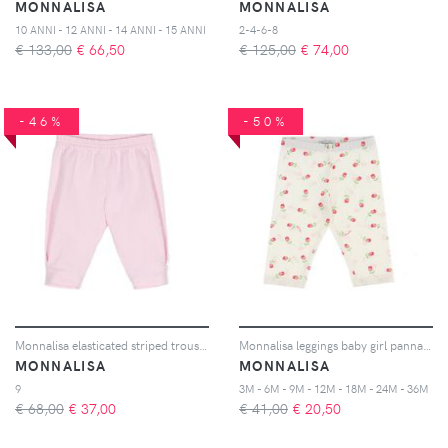
MONNALISA
MONNALISA
10 ANNI - 12 ANNI - 14 ANNI - 15 ANNI
2-4-6-8
€ 133,00
€
66,50
€ 125,00
€
74,00
-46%
-50%
Monnalisa elasticated striped trousers - Bianco
Monnalisa leggings baby girl panna in jersey di cotone stampato
MONNALISA
MONNALISA
9
3M - 6M - 9M - 12M - 18M - 24M - 36M
€ 68,00
€
37,00
€ 41,00
€
20,50