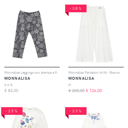
-38%
Monnalisa Leggings con stampa a fiori - Grigio
Monnalisa Pantaloni dritti - Bianco
MONNALISA
MONNALISA
4-6-8
M
€
84,00
€ 203,00
€
126,00
-25%
-23%