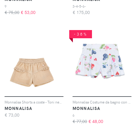
9
3-4-5-6-
€ 75,00
€
53,00
€
175,00
-38%
Monnalisa Shorts a coste - Toni neutri
Monnalisa Costume da bagno con stampa frutta - Blu
MONNALISA
MONNALISA
€
73,00
6
€ 77,00
€
48,00