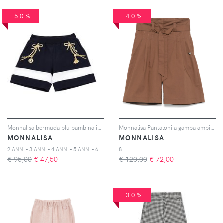
-50%
-40%
Monnalisa bermuda blu bambina in felpa di cotone
Monnalisa Pantaloni a gamba ampia - 0006
MONNALISA
MONNALISA
2
ANNI - 3 ANNI - 4 ANNI - 5 ANNI - 6 ANNI - 8 ANNI - 10 ANNI
8
€ 95,00
€
47,50
€ 120,00
€
72,00
-30%