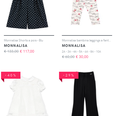
Monnalisa Shorts a pois - Blu
Monnalisa bambina leggings a fantasia in jersey di cotone
MONNALISA
MONNALISA
€ 133,00
€
117,00
2A - 3A - 4A - 5A - 6A - 8A - 10A
€ 60,00
€
30,00
-40%
-29%