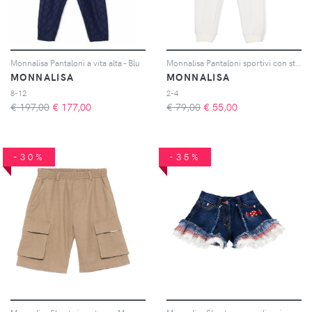
Monnalisa Pantaloni a vita alta - Blu
Monnalisa Pantaloni sportivi con strass - Bianco
MONNALISA
MONNALISA
8-12
2-4
€ 197,00
€
177,00
€ 79,00
€
55,00
-30%
-35%