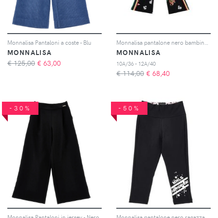
Monnalisa Pantaloni a coste - Blu
Monnalisa pantalone nero bambina con stampa fiori
MONNALISA
MONNALISA
€ 125,00
€
63,00
10A/36 - 12A/40
€ 114,00
€
68,40
-30%
-50%
Monnalisa Pantaloni in jersey - Nero
Monnalisa pantalone nero ragazza in jersey di cotone