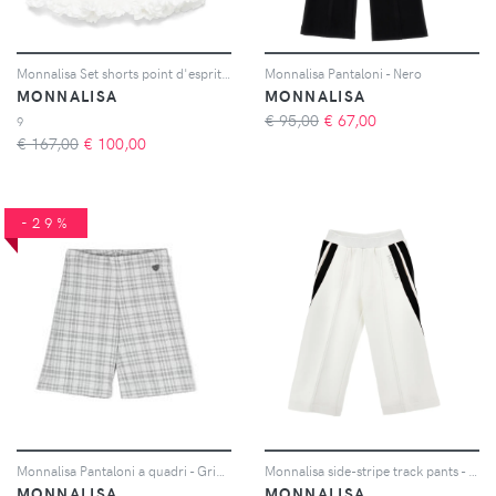
Monnalisa Set shorts point d'esprit - Bianco
Monnalisa Pantaloni - Nero
MONNALISA
MONNALISA
€ 95,00
€
67,00
9
€ 167,00
€
100,00
-29%
Monnalisa Pantaloni a quadri - Grigio
Monnalisa side-stripe track pants - Bianco
MONNALISA
MONNALISA