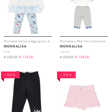
Monnalisa Set top e leggings con stampa - Bianco
Monnalisa cuffed-hem tracksuit set (set of two) - Grigio
MONNALISA
MONNALISA
9-10
1-3-6-9
€ 232,00
€
174,00
€ 253,00
€
194,00
-50%
-25%