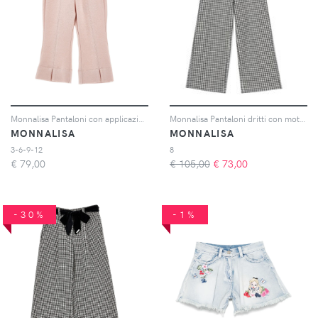
Monnalisa Pantaloni con applicazione - Rosa
Monnalisa Pantaloni dritti con motivo geometrico - Grigio
MONNALISA
MONNALISA
3-6-9-12
8
€
79,00
€ 105,00
€
73,00
-30%
-1%