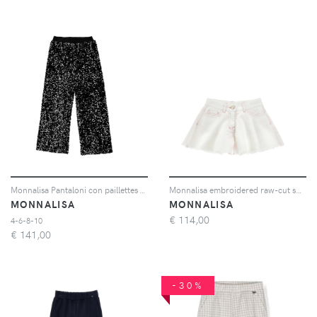
Monnalisa Pantaloni con paillettes - Nero
Monnalisa embroidered raw-cut shorts - Bianco
MONNALISA
MONNALISA
€
114,00
4-6-8-10
€
141,00
-30%