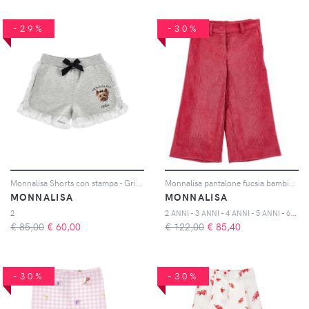
-29%
-30%
Monnalisa Shorts con stampa - Grigio
Monnalisa pantalone fucsia bambina in velluto
MONNALISA
MONNALISA
2
ANNI - 3 ANNI - 4 ANNI - 5 ANNI - 6 ANNI - 8 ANNI
2
€ 85,00
€
60,00
€ 122,00
€
85,40
-30%
-30%