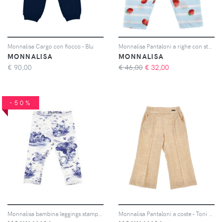
Monnalisa Cargo con fiocco - Blu
Monnalisa Pantaloni a righe con stampa fragole - Blu
MONNALISA
MONNALISA
€
90,00
€ 46,00
€
32,00
-50%
Monnalisa bambina leggings stampato in jersey di cotone
Monnalisa Pantaloni a coste - Toni neutri