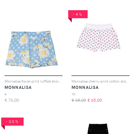
-4%
Monnalisa floral-print ruffled shorts - Blu
Monnalisa cherry-print cotton shorts - Bianco
MONNALISA
MONNALISA
4
10
€
76,00
€ 68,00
€
65,00
-30%