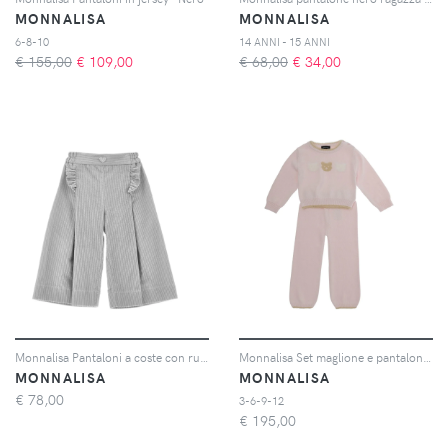
MONNALISA
MONNALISA
6-8-10
14 ANNI - 15 ANNI
€ 155,00
€
109,00
€ 68,00
€
34,00
Monnalisa Pantaloni a coste con ruches - Grigio
Monnalisa Set maglione e pantaloni Teddy Bear - Rosa
MONNALISA
MONNALISA
€
78,00
3-6-9-12
€
195,00