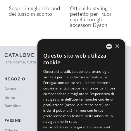
Scopri i migliori brand
Ottieni lo styling
del lusso in sconto
perfetto per i tuoi
capelli con gli
accessori Dyson
×
CATALOVE
Questo sito web utilizza
ENGLISH
cookie
Una ricerca, tutta la moda.
ITALIAN
Questo sito utilizza cookie e tecnologie
similari per il suo funzionamento e per
NEGOZIO
l’erogazione dei servizi in esso presenti,
cookie analitici (propri e di terze parti) per
Donna
comprendere e migliorare l’esperienza di
Uomo
navigazione dell’utente, nonché cookie di
profilazione (propri e di terze parti) per
Bambino
inviarti pubblicità in linea con le tue
preferenze manifestate nell’ambito della
PAGINE
navigazione in rete.
Per modificare o negare il consenso ad
Offerte