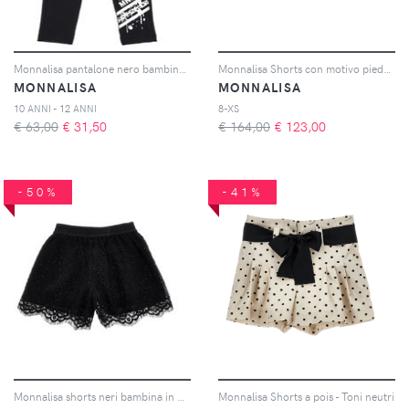
Monnalisa pantalone nero bambina in jersey di cotone
Monnalisa Shorts con motivo pied-de-poule - Bianco
MONNALISA
MONNALISA
10 ANNI - 12 ANNI
8-XS
€ 63,00
€
31,50
€ 164,00
€
123,00
-50%
-41%
Monnalisa shorts neri bambina in pizzo
Monnalisa Shorts a pois - Toni neutri