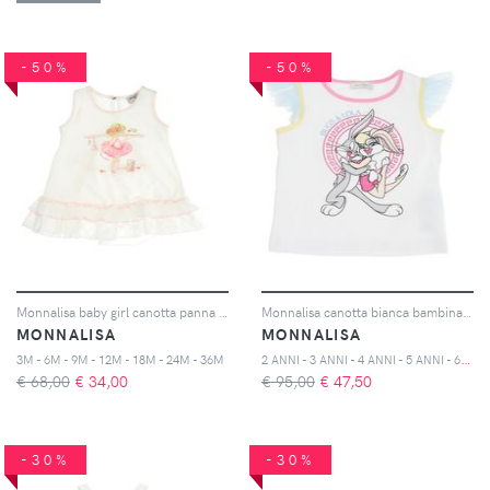
-50%
-50%
Monnalisa baby girl canotta panna in jersey di cotone
Monnalisa canotta bianca bambina in jersey di cotone stretch
MONNALISA
MONNALISA
2
ANNI - 3 ANNI - 4 ANNI - 5 ANNI - 6 ANNI - 8 ANNI - 10 ANNI
3M - 6M - 9M - 12M - 18M - 24M - 36M
€ 68,00
€
34,00
€ 95,00
€
47,50
-30%
-30%