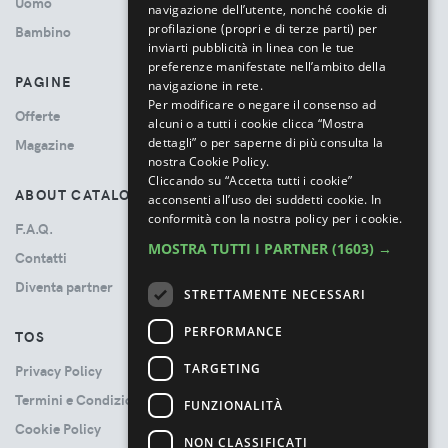
Uomo
navigazione dell’utente, nonché cookie di
profilazione (propri e di terze parti) per
Bambino
inviarti pubblicità in linea con le tue
preferenze manifestate nell’ambito della
PAGINE
navigazione in rete.
Per modificare o negare il consenso ad
Offerte
alcuni o a tutti i cookie clicca “Mostra
dettagli” o per saperne di più consulta la
Magazine
nostra Cookie Policy.
Cliccando su “Accetta tutti i cookie”
ABOUT CATALOVE
acconsenti all’uso dei suddetti cookie.
In
conformità con la nostra policy per i cookie.
F.A.Q.
MOSTRA TUTTI I PARTNER
(1603) →
Contatti
Diventa partner
STRETTAMENTE NECESSARI
PERFORMANCE
TOS
TARGETING
Privacy Policy
Termini e Condizioni
FUNZIONALITÀ
Cookie Policy
NON CLASSIFICATI