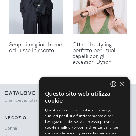
Scopri i migliori brand
Ottieni lo styling
del lusso in sconto
perfetto per i tuoi
capelli con gli
accessori Dyson
×
CATALOVE
Questo sito web utilizza
ENGLISH
cookie
Una ricerca, tutta la moda.
ITALIAN
Questo sito utilizza cookie e tecnologie
similari per il suo funzionamento e per
NEGOZIO
l’erogazione dei servizi in esso presenti,
cookie analitici (propri e di terze parti) per
Donna
comprendere e migliorare l’esperienza di