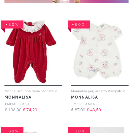
-30%
-50%
Monnalisa tutina rossa neonata in ciniglia
Monnalisa pagliaccetto stampato neonata in puro cotone
MONNALISA
MONNALISA
1 MESE - 3 MESI
1 MESE - 3 MESI
€ 106,00
€
74,20
€ 87,00
€
43,50
-30%
-30%