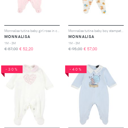
Monnalisa tutina baby girl rosa in cotone interlock
Monnalisa tutina baby boy stampata in puro cotone
MONNALISA
MONNALISA
1M - 3M
1M - 3M
€ 87,00
€
52,20
€ 95,00
€
57,00
-30%
-40%