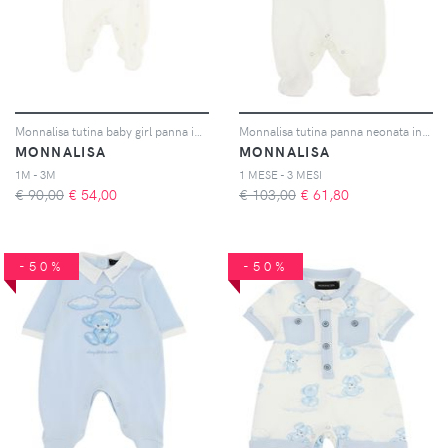
Monnalisa tutina baby girl panna in ciniglia
Monnalisa tutina panna neonata in puro cotone
MONNALISA
MONNALISA
1M - 3M
1 MESE - 3 MESI
€ 90,00
€
54,00
€ 103,00
€
61,80
-50%
-50%