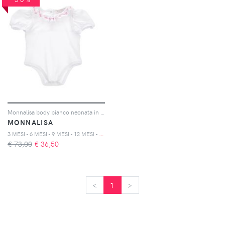
Monnalisa body bianco neonata in cotone
MONNALISA
3
MESI - 6 MESI - 9 MESI - 12 MESI - 18 MESI - 24 MESI - 36 MESI
€ 73,00
€
36,50
<
<
1
>
>