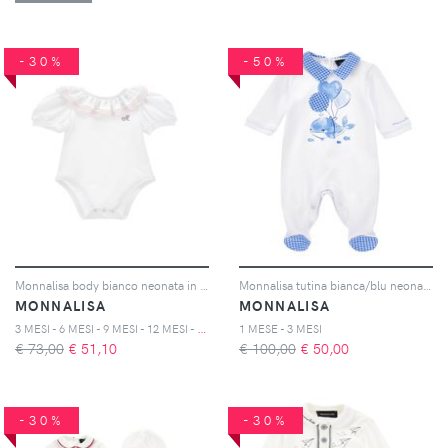
-30%
-50%
Monnalisa body bianco neonata in cotone
Monnalisa tutina bianca/blu neonato in cotone
MONNALISA
MONNALISA
3
MESI - 6 MESI - 9 MESI - 12 MESI - 18 MESI - 24 MESI - 36 MESI
1 MESE - 3 MESI
€ 73,00
€
51,10
€ 100,00
€
50,00
-30%
-30%