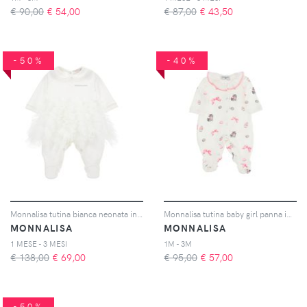
€ 90,00
€
54,00
€ 87,00
€
43,50
-50%
-40%
Monnalisa tutina bianca neonata in cotone
Monnalisa tutina baby girl panna in puro cotone
MONNALISA
MONNALISA
1 MESE - 3 MESI
1M - 3M
€ 138,00
€
69,00
€ 95,00
€
57,00
-50%