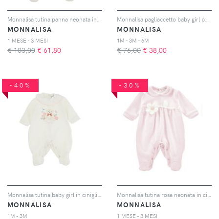
Monnalisa tutina panna neonata in puro cotone
Monnalisa pagliaccetto baby girl panna in cotone
MONNALISA
MONNALISA
1 MESE - 3 MESI
1M - 3M - 6M
€ 103,00
€
61,80
€ 76,00
€
38,00
-40%
-30%
Monnalisa tutina baby girl in ciniglia panna
Monnalisa tutina rosa neonata in ciniglia
MONNALISA
MONNALISA
1M - 3M
1 MESE - 3 MESI