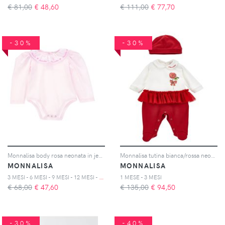
€ 81,00
€
48,60
€ 111,00
€
77,70
-30%
-30%
Monnalisa body rosa neonata in jersey di cotone
Monnalisa tutina bianca/rossa neonata in cotone
MONNALISA
MONNALISA
3
MESI - 6 MESI - 9 MESI - 12 MESI - 18 MESI - 24 MESI - 36 MESI
1 MESE - 3 MESI
€ 68,00
€
47,60
€ 135,00
€
94,50
-30%
-40%