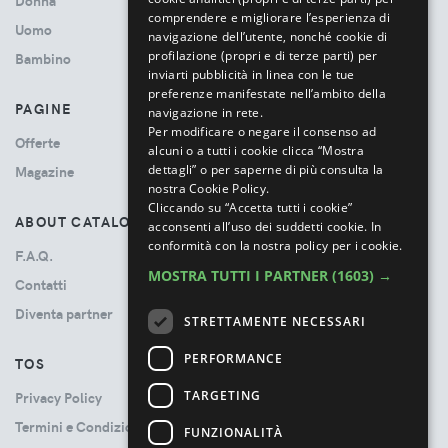
Donna
comprendere e migliorare l’esperienza di
Uomo
navigazione dell’utente, nonché cookie di
profilazione (propri e di terze parti) per
Bambino
inviarti pubblicità in linea con le tue
preferenze manifestate nell’ambito della
PAGINE
navigazione in rete.
Per modificare o negare il consenso ad
Offerte
alcuni o a tutti i cookie clicca “Mostra
dettagli” o per saperne di più consulta la
Magazine
nostra Cookie Policy.
Cliccando su “Accetta tutti i cookie”
ABOUT CATALOVE
acconsenti all’uso dei suddetti cookie.
In
conformità con la nostra policy per i cookie.
F.A.Q.
MOSTRA TUTTI I PARTNER
(1603) →
Contatti
Diventa partner
STRETTAMENTE NECESSARI
PERFORMANCE
TOS
TARGETING
Privacy Policy
Termini e Condizioni
FUNZIONALITÀ