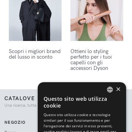
Scopri i migliori brand
Ottieni lo styling
del lusso in sconto
perfetto per i tuoi
capelli con gli
accessori Dyson
×
CATALOVE
Questo sito web utilizza
ENGLISH
cookie
Una ricerca, tutta la moda.
ITALIAN
Questo sito utilizza cookie e tecnologie
similari per il suo funzionamento e per
NEGOZIO
l’erogazione dei servizi in esso presenti,
cookie analitici (propri e di terze parti) per