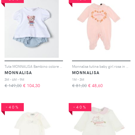
Tuta MONNALISA Bambino colore Bianco
Monnalisa tutina baby girl rosa in puro cotone
MONNALISA
MONNALISA
3M - 6M - 9M
1M - 3M
€ 149,00
€
104,30
€ 81,00
€
48,60
-40%
-40%