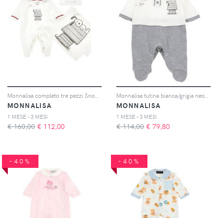
Monnalisa completo tre pezzi Snoopy bianco neonato in cotone
Monnalisa tutina bianca/grigia neonato in cotone
MONNALISA
MONNALISA
1 MESE - 3 MESI
1 MESE - 3 MESI
€ 160,00
€
112,00
€ 114,00
€
79,80
-40%
-40%