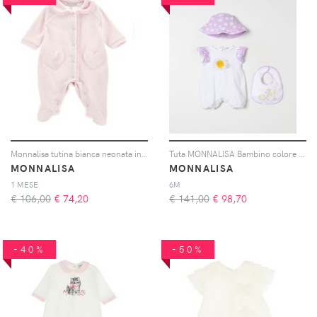
Monnalisa tutina bianca neonata in ciniglia
Tuta MONNALISA Bambino colore Bianco
MONNALISA
MONNALISA
1 MESE
6M
€ 106,00
€
74,20
€ 141,00
€
98,70
-40%
-50%