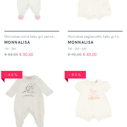
Monnalisa tutina baby girl panna in cotone interlock
Monnalisa pagliaccetto baby girl panna in cotone
MONNALISA
MONNALISA
1M - 3M
1M - 3M - 6M
€ 84,00
€
50,40
€ 90,00
€
45,00
-40%
-50%