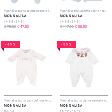
Monnalisa tutina celeste neonato in cotone
Monnalisa pagliaccetto panna neonato in cotone con stampa
MONNALISA
MONNALISA
1 MESE - 3 MESI
1 MESE - 3 MESI
€ 95,00
€
47,50
€ 117,00
€
58,50
-40%
-50%
Monnalisa tutina baby girl rosa in ciniglia
Monnalisa tutina bianca neonata in cotone
MONNALISA
MONNALISA
1M - 3M
1 MESE - 3 MESI