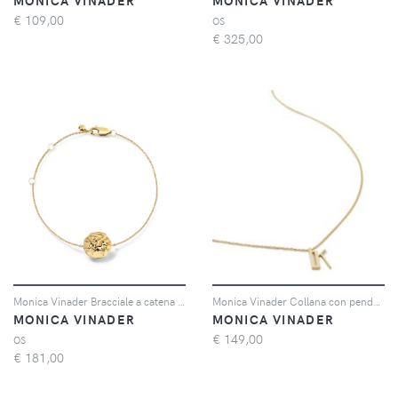
MONICA VINADER
MONICA VINADER
€
109,00
OS
€
325,00
Monica Vinader Bracciale a catena Sagittarius - Oro
Monica Vinader Collana con pendente Alphabet K - GOLD
MONICA VINADER
MONICA VINADER
€
149,00
OS
€
181,00