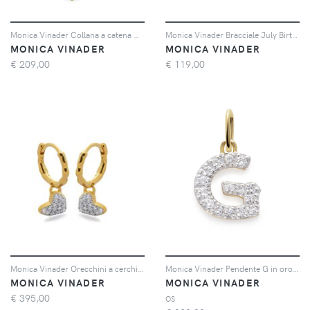
Monica Vinader Collana a catena Antica con perline - Oro
Monica Vinader Bracciale July Birthstone in oro giallo vermeil 18kt
MONICA VINADER
MONICA VINADER
€
209,00
€
119,00
Monica Vinader Orecchini a cerchio con pendente a cuore - Oro
Monica Vinader Pendente G in oro giallo 14kt con diamanti
MONICA VINADER
MONICA VINADER
€
395,00
OS