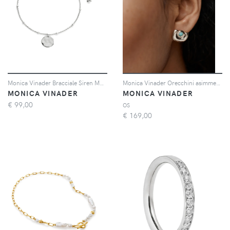
Monica Vinader Bracciale Siren Muse Disc - Argento
Monica Vinader Orecchini asimmetrici - Argento
MONICA VINADER
MONICA VINADER
€
99,00
OS
€
169,00