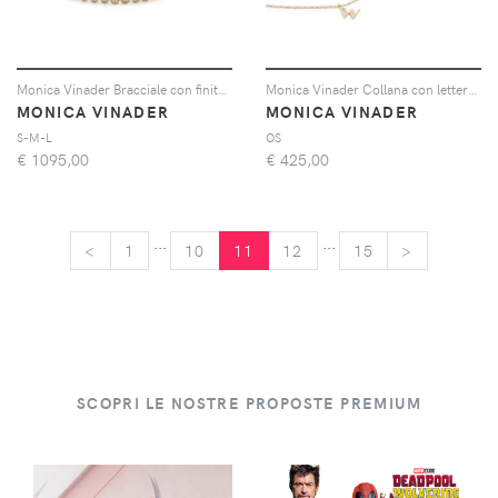
Monica Vinader Bracciale con finitura lucida - Oro
Monica Vinader Collana con lettera W in oro giallo 14kt piccola
MONICA VINADER
MONICA VINADER
S-M-L
OS
€
1095,00
€
425,00
...
...
<
<
1
10
11
12
15
>
>
SCOPRI LE NOSTRE PROPOSTE PREMIUM