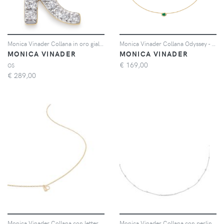
Monica Vinader Collana in oro giallo 14kt con ciondolo R e diamanti
Monica Vinader Collana Odyssey - Verde
MONICA VINADER
MONICA VINADER
€
169,00
OS
€
289,00
Monica Vinader Collana con lettera P in oro giallo 14kt piccola
Monica Vinader Collana con perline in argento riciclato