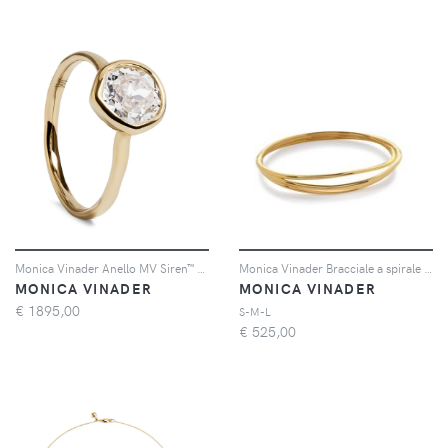
Monica Vinader Anello MV Siren™ Solitaire con diamanti - Oro
Monica Vinader Bracciale a spirale Nura - Oro
MONICA VINADER
MONICA VINADER
€
1895,00
S-M-L
€
525,00