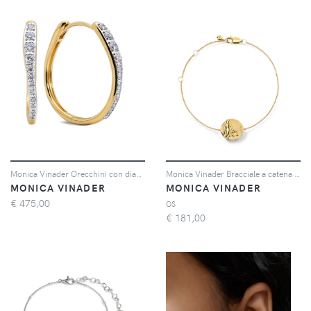
Monica Vinader Orecchini con diamanti - Oro
Monica Vinader Bracciale a catena Libra - Oro
MONICA VINADER
MONICA VINADER
€
475,00
OS
€
181,00