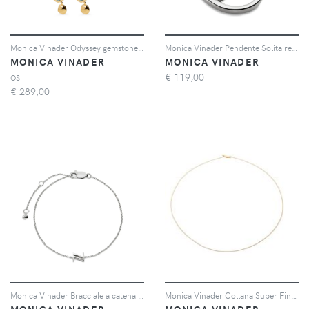
Monica Vinader Odyssey gemstone pebbled drop earrings - Oro
Monica Vinader Pendente Solitaire con diamante - Argento
MONICA VINADER
MONICA VINADER
€
119,00
OS
€
289,00
Monica Vinader Bracciale a catena Initial Z - Argento
Monica Vinader Collana Super Fine Chain in oro giallo 14kt