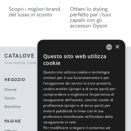
Scopri i migliori brand
Ottieni lo styling
del lusso in sconto
perfetto per i tuoi
capelli con gli
accessori Dyson
×
CATALOVE
Questo sito web utilizza
ENGLISH
cookie
Una ricerca, tutta la moda.
ITALIAN
Questo sito utilizza cookie e tecnologie
similari per il suo funzionamento e per
NEGOZIO
l’erogazione dei servizi in esso presenti,
cookie analitici (propri e di terze parti) per
Donna
comprendere e migliorare l’esperienza di
Uomo
navigazione dell’utente, nonché cookie di
profilazione (propri e di terze parti) per
Bambino
inviarti pubblicità in linea con le tue
preferenze manifestate nell’ambito della
PAGINE
navigazione in rete.
Per modificare o negare il consenso ad
Offerte