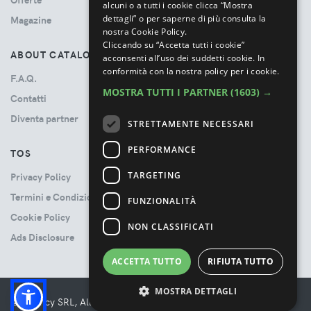
alcuni o a tutti i cookie clicca “Mostra
dettagli” o per saperne di più consulta la
Magazine
nostra Cookie Policy.
Cliccando su “Accetta tutti i cookie”
ABOUT CATALOVE
acconsenti all’uso dei suddetti cookie.
In
conformità con la nostra policy per i cookie.
F.A.Q.
MOSTRA TUTTI I PARTNER
(1603) →
Contatti
Diventa partner
STRETTAMENTE NECESSARI
PERFORMANCE
TOS
TARGETING
Privacy Policy
Termini e Condizioni
FUNZIONALITÀ
Cookie Policy
NON CLASSIFICATI
Ads Disclosure
ACCETTA TUTTO
RIFIUTA TUTTO
MOSTRA DETTAGLI
© Booncy SRL, All rights reserved. - VAT 06534300485