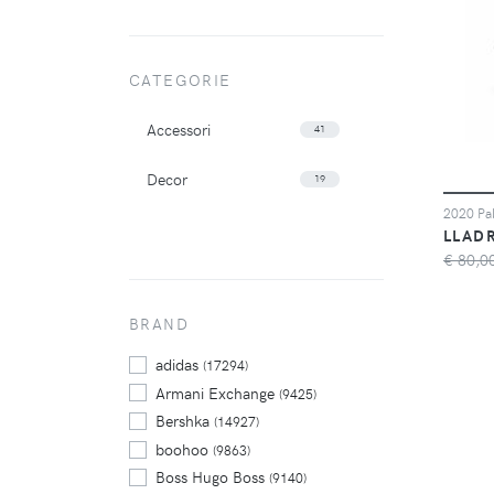
CATEGORIE
Accessori
41
Decor
19
LLAD
€ 80,0
BRAND
adidas
(17294)
Armani Exchange
(9425)
Bershka
(14927)
boohoo
(9863)
Boss Hugo Boss
(9140)