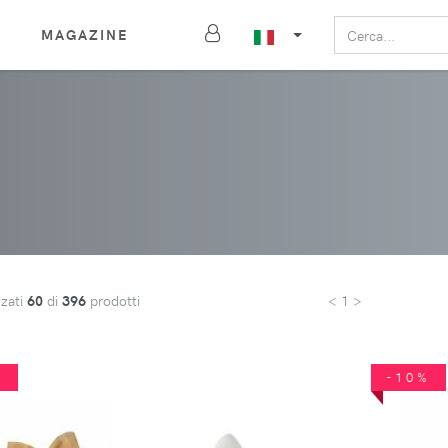
MAGAZINE
zzati
60
di
396
prodotti
< 1 >
%
-10%