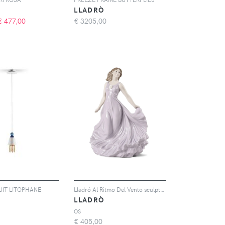
LLADRÒ
€
477,00
€
3205,00
UIT LITOPHANE
Lladró Al Ritmo Del Vento sculpture - Viola
LLADRÒ
OS
€
405,00