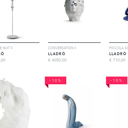
 NUIT II
CONVERSATION II
PICCOLA S
RÒ
LLADRÒ
LLADRÒ
,00
€
4050,00
€
710,00
-10%
-10%