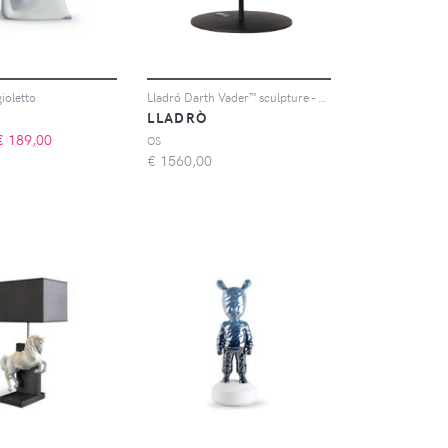
ioletto
Lladró Darth Vader™ sculpture - Nero
LLADRÒ
€
189,00
OS
€
1560,00