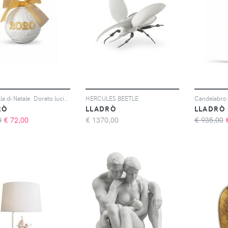
2020 Palla di Natale. Dorato lucido
HERCULES BEETLE
Candelabro 
RÒ
LLADRÒ
LLADRÒ
0
€
72,00
€
1370,00
€ 935,00