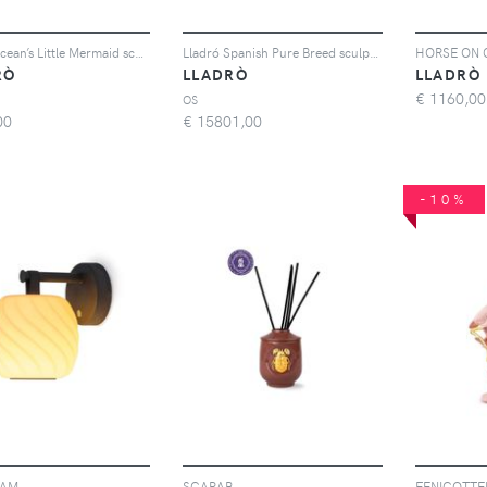
Lladró Ocean’s Little Mermaid scaled sculpture (23cm x 13cm) - Bianco
Lladró Spanish Pure Breed sculpture - Limited Edition of 500 - Bianco
HORSE ON 
RÒ
LLADRÒ
LLADRÒ
€
1160,00
OS
00
€
15801,00
-10%
EAM
SCARAB
FENICOTTE