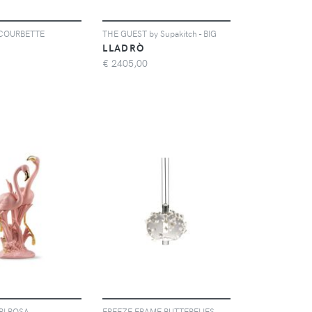
COURBETTE
THE GUEST by Supakitch - BIG
LLADRÒ
€
2405,00
RI ROSA
FREEZE FRAME BUTTERFLIES