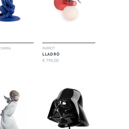
CIMMIA
PARROT
LLADRÒ
€
790,00