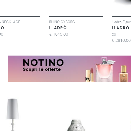
S NECKLACE
RHINO CYBORG
RÒ
LLADRÒ
LLADRÒ
00
€
1045,00
OS
€
2810,00