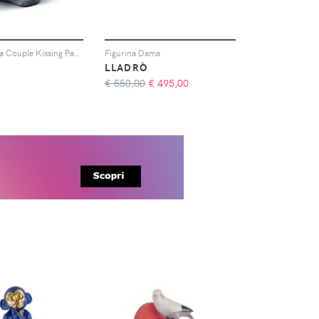
Lladró Figura Couple Kissing Passionately - Bianco
Figurina Dama
LLADRÒ
€ 550,00
€
495,00