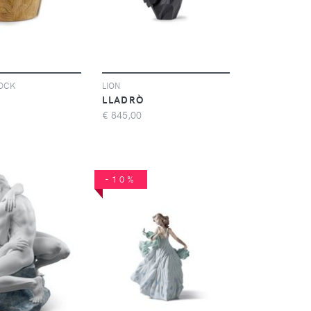
LOCK
LION
LLADRÒ
€
845,00
-10%