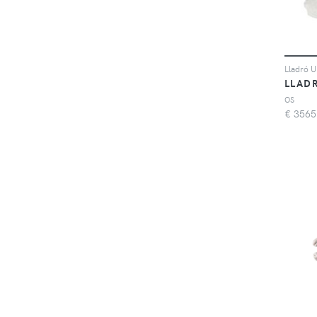
LLAD
OS
€
3565