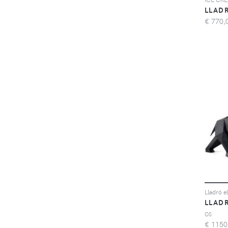
LLAD
€
770,
Lladró e
LLAD
OS
€
1150