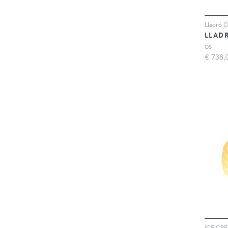
LLAD
OS
€
738,
ICE CR