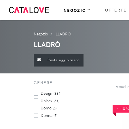
OFFERTE
NEGOZIO
Negozio
LLADRÒ
LLADRÒ
Resta aggiornato
GENERE
Visuali
Design
(334)
Unisex
(51)
Uomo
(6)
-10
Donna
(5)