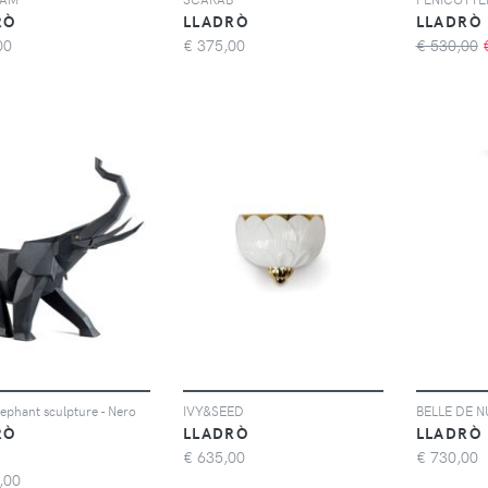
RÒ
LLADRÒ
LLADRÒ
00
€
375,00
€ 530,00
lephant sculpture - Nero
IVY&SEED
BELLE DE N
RÒ
LLADRÒ
LLADRÒ
€
635,00
€
730,00
,00