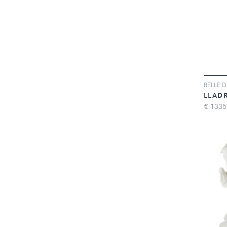
BELLE DE
LLAD
€
1335