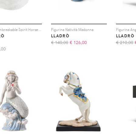
Lladró Unbreakable Spirit Horse porcelain sculpture - Bianco
Figurina Natività Madonna
Figurina Ang
RÒ
LLADRÒ
LLADRÒ
€ 140,00
€
126,00
€ 210,00
,00