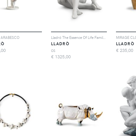
E ARABESCO
Lladró The Essence Of Life Family sculpture (23cm x 25cm) - Bianco
MIRAGE C
RÒ
LLADRÒ
LLADRÒ
,00
€
235,00
OS
€
1325,00