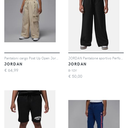
Pantaloni cargo Post Up Open Jordan – Ragazzo/a - Marrone
JORDAN Pantalone sportivo Perform nero da bambina
JORDAN
JORDAN
€
64,99
8-10Y
€
50,00