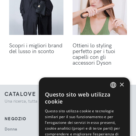
Scopri i migliori brand
Ottieni lo styling
del lusso in sconto
perfetto per i tuoi
capelli con gli
accessori Dyson
×
CATALOVE
Questo sito web utilizza
ENGLISH
cookie
Una ricerca, tutta la moda.
ITALIAN
Questo sito utilizza cookie e tecnologie
similari per il suo funzionamento e per
NEGOZIO
l’erogazione dei servizi in esso presenti,
cookie analitici (propri e di terze parti) per
Donna
comprendere e migliorare l’esperienza di