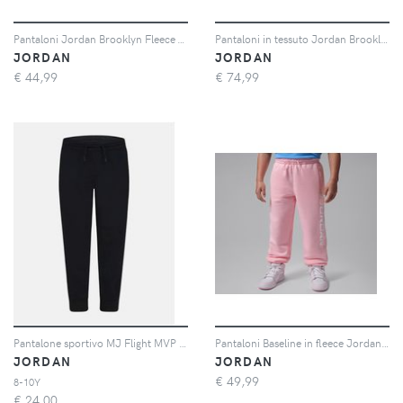
Pantaloni Jordan Brooklyn Fleece – Ragazzo/a - Blu
Pantaloni in tessuto Jordan Brooklyn – Uomo - Grigio
JORDAN
JORDAN
€
44,99
€
74,99
Pantalone sportivo MJ Flight MVP nero per bambino e bambina
Pantaloni Baseline in fleece Jordan Essentials – Ragazzo/a - Rosa
JORDAN
JORDAN
€
49,99
8-10Y
€
24,00