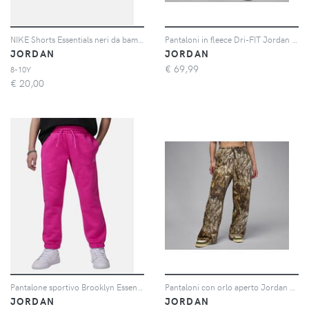
NIKE Shorts Essentials neri da bambino
Pantaloni in fleece Dri-FIT Jordan Sport Crossover – Uomo - Nero
JORDAN
JORDAN
€
69,99
8-10Y
€
20,00
Pantalone sportivo Brooklyn Essentials fucsia per bambina
Pantaloni con orlo aperto Jordan Brooklyn Fleece – Donna - Bianco
JORDAN
JORDAN