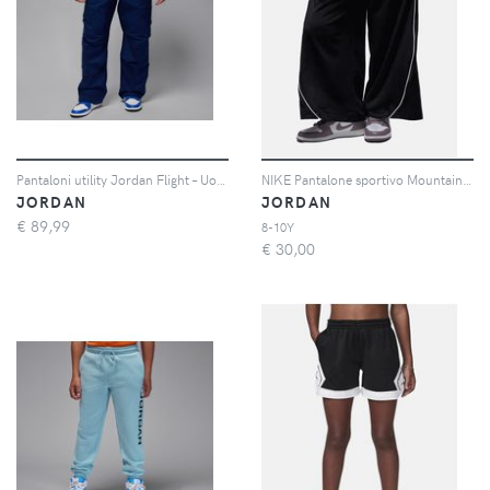
Pantaloni utility Jordan Flight – Uomo - Blu
NIKE Pantalone sportivo Mountainside nero da bambina
JORDAN
JORDAN
€
89,99
8-10Y
€
30,00