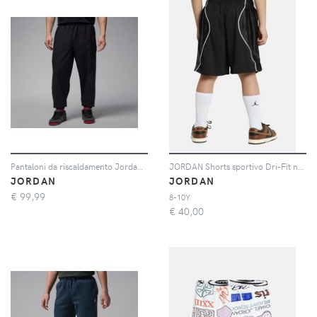
Pantaloni da riscaldamento Jordan Sport JAM – Uomo - Nero
JORDAN Shorts sportivo Dri-Fit nero da bambino
JORDAN
JORDAN
€
99,99
8-10Y
€
40,00