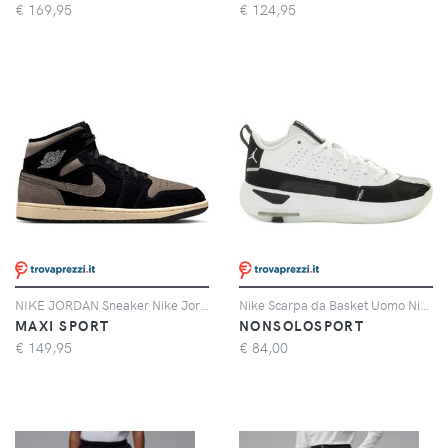
€
169,95
€
124,95
NIKE JORDAN Sneaker Nike Jordan Air Jordan 1 Mid Se
Nike Scarpa da Basket Uomo Nike Jordan Max Aura 7 Bianco Nero
MAXI SPORT
NONSOLOSPORT
€
149,95
€
84,00