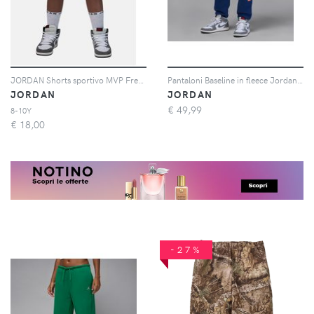
JORDAN Shorts sportivo MVP French Terry nero da bambino
Pantaloni Baseline in fleece Jordan Essentials – Ragazzo/a - Blu
JORDAN
JORDAN
€
49,99
8-10Y
€
18,00
-27%