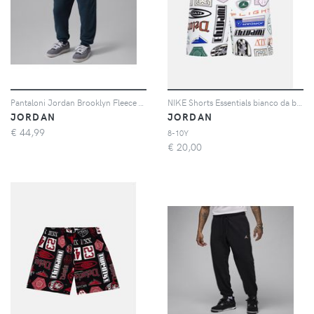
Pantaloni Jordan Brooklyn Fleece – Ragazzo/a - Blu
NIKE Shorts Essentials bianco da bambino
JORDAN
JORDAN
€
44,99
8-10Y
€
20,00