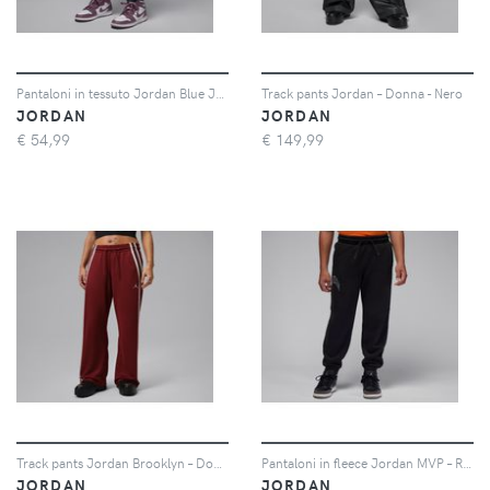
Pantaloni in tessuto Jordan Blue Jeans and Bling – Ragazzo/a - Nero
Track pants Jordan – Donna - Nero
JORDAN
JORDAN
€
54,99
€
149,99
Track pants Jordan Brooklyn – Donna - Rosso
Pantaloni in fleece Jordan MVP – Ragazzo/a - Nero
JORDAN
JORDAN