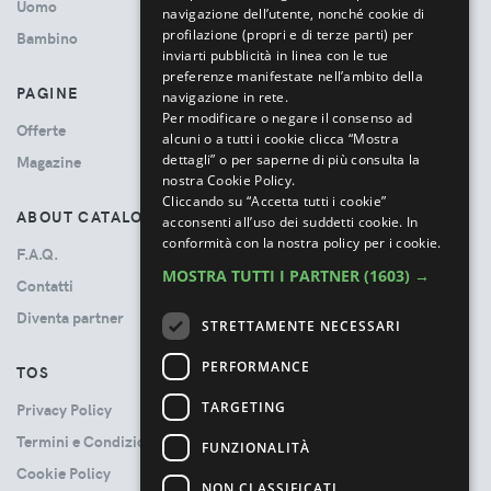
Uomo
navigazione dell’utente, nonché cookie di
profilazione (propri e di terze parti) per
Bambino
inviarti pubblicità in linea con le tue
preferenze manifestate nell’ambito della
PAGINE
navigazione in rete.
Per modificare o negare il consenso ad
Offerte
alcuni o a tutti i cookie clicca “Mostra
dettagli” o per saperne di più consulta la
Magazine
nostra Cookie Policy.
Cliccando su “Accetta tutti i cookie”
ABOUT CATALOVE
acconsenti all’uso dei suddetti cookie.
In
conformità con la nostra policy per i cookie.
F.A.Q.
MOSTRA TUTTI I PARTNER
(1603) →
Contatti
Diventa partner
STRETTAMENTE NECESSARI
PERFORMANCE
TOS
TARGETING
Privacy Policy
Termini e Condizioni
FUNZIONALITÀ
Cookie Policy
NON CLASSIFICATI