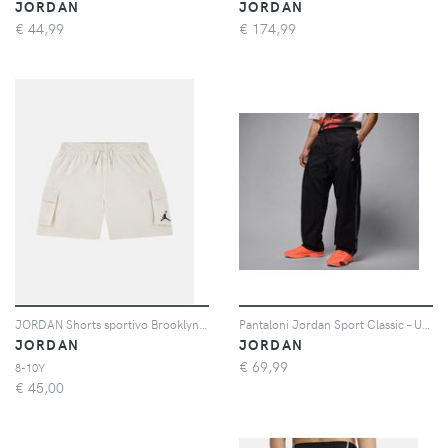
JORDAN
JORDAN
€
44,99
€
174,99
JORDAN Shorts sportivo Brooklyn Festival Cargo panna da bambino
Pantaloni Jordan Sport Classic – Uomo - Nero
JORDAN
JORDAN
€
69,99
8-10Y
€
45,00