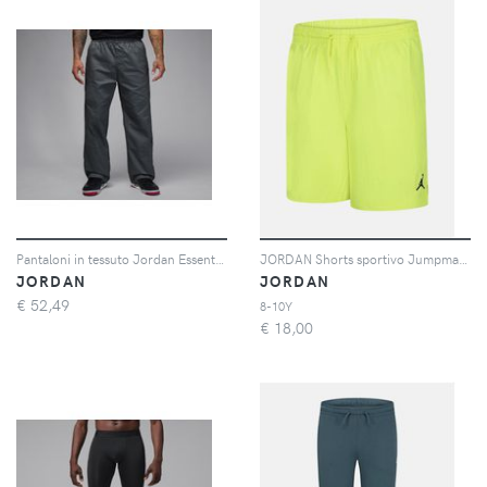
Pantaloni in tessuto Jordan Essentials – Uomo - Grigio
JORDAN Shorts sportivo Jumpman Woven Play fluo per bambino e bambina
JORDAN
JORDAN
€
52,49
8-10Y
€
18,00