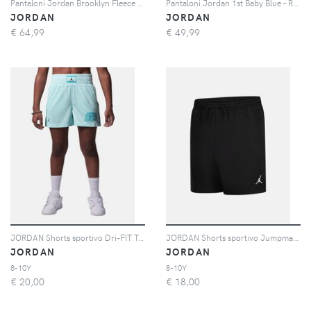
Pantaloni Jordan Brooklyn Fleece – Donna - Rosso
Pantaloni Jordan 1st Baby Blue – Ragazzo/a - Nero
JORDAN
JORDAN
€
64,99
€
49,99
JORDAN Shorts sportivo Dri-FIT Training Camp verde acqua per bambino e bambina
JORDAN Shorts sportivo Jumpman Woven Play nero per bambino e bambina
JORDAN
JORDAN
8-10Y
8-10Y
€
20,00
€
18,00