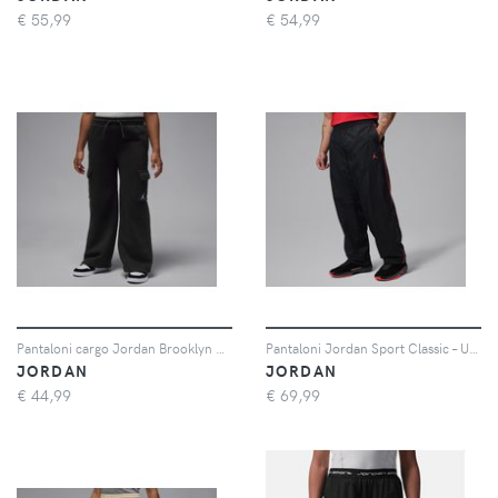
€
55,99
€
54,99
Pantaloni cargo Jordan Brooklyn Fleece – Ragazzo/a - Nero
Pantaloni Jordan Sport Classic – Uomo - Nero
JORDAN
JORDAN
€
44,99
€
69,99