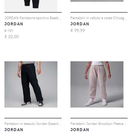
JORDAN Pantalone sportivo Baseline French Terry nero per bambino e bambina
Pantaloni in velluto a coste Chicago Jordan – Ragazzo/a - Nero
JORDAN
JORDAN
€
99,99
8-10Y
€
22,00
Pantaloni in tessuto Jordan Essentials – Uomo - Nero
Pantaloni Jordan Brooklyn Fleece – Ragazzo/a - Rosa
JORDAN
JORDAN