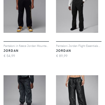
Pantaloni in fleece Jordan Mountainside – Ragazzo/a - Nero
Pantaloni Jordan Flight Essentials – Uomo - Nero
JORDAN
JORDAN
€
54,99
€
89,99