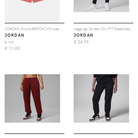
JORDAN Shorts BROOKLYN rosa da bambina
Leggings Jordan Dri-FIT Essentials – Ragazzo/a - Nero
JORDAN
JORDAN
€
24,99
8-10Y
€
11,00