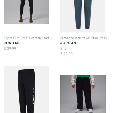
Tights a 3/4 Dri-FIT Jordan Sport Essentials – Uomo - Nero
Pantalone sportivo MJ Brooklyn Fleece Essentials verde per bambino e bambina
JORDAN
JORDAN
€
39,99
8-10Y
€
20,00