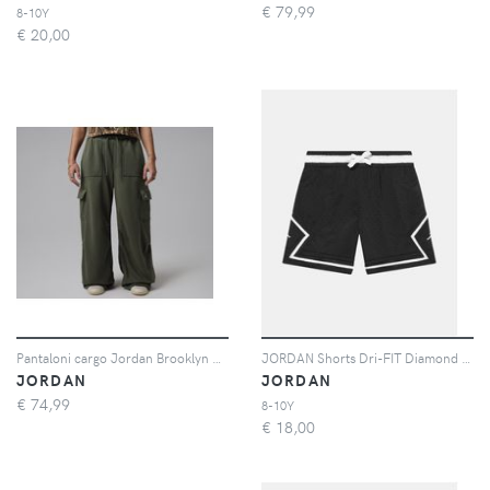
€
79,99
8-10Y
€
20,00
Pantaloni cargo Jordan Brooklyn Fleece – Donna - Verde
JORDAN Shorts Dri-FIT Diamond nero per bambino e bambina
JORDAN
JORDAN
€
74,99
8-10Y
€
18,00