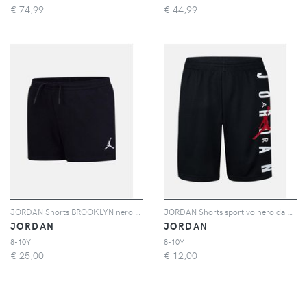
€
74,99
€
44,99
JORDAN Shorts BROOKLYN nero da bambina
JORDAN Shorts sportivo nero da bambino con stampa logo
JORDAN
JORDAN
8-10Y
8-10Y
€
25,00
€
12,00