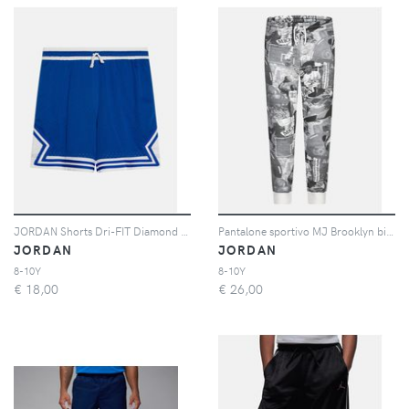
JORDAN Shorts Dri-FIT Diamond blu per bambino e bambina
Pantalone sportivo MJ Brooklyn bianco e grigio da bambino
JORDAN
JORDAN
8-10Y
8-10Y
€
18,00
€
26,00