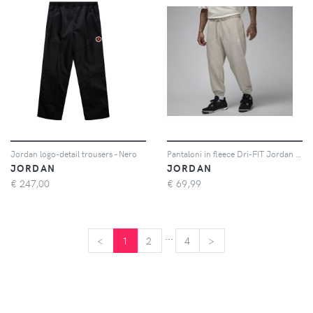
Jordan logo-detail trousers - Nero
Pantaloni in fleece Dri-FIT Jordan Sport Crossover – Uomo - Grigio
JORDAN
JORDAN
€
247,00
€
69,99
...
<
<
1
2
4
>
>