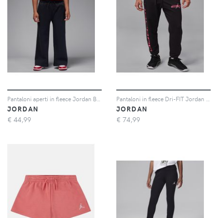
Pantaloni aperti in fleece Jordan Brooklyn Essentials – Ragazzo/a - Nero
Pantaloni in fleece Dri-FIT Jordan Sport Crossover – Uomo - Nero
JORDAN
JORDAN
€
44,99
€
74,99