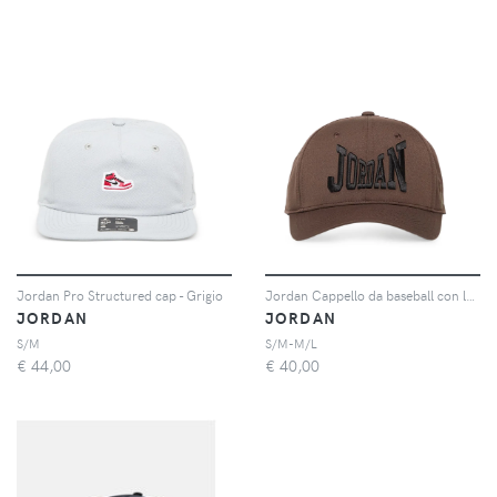
Jordan Pro Structured cap - Grigio
Jordan Cappello da baseball con logo - Marrone
JORDAN
JORDAN
S/M
S/M-M/L
€
44,00
€
40,00