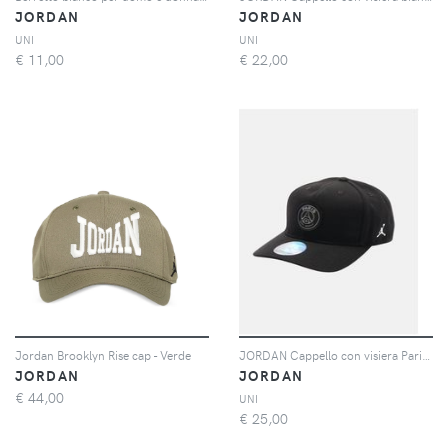
JORDAN
JORDAN
UNI
UNI
€
11,00
€
22,00
Jordan Brooklyn Rise cap - Verde
JORDAN Cappello con visiera Paris Saint-Germain nero per bambino e bambina
JORDAN
JORDAN
€
44,00
UNI
€
25,00