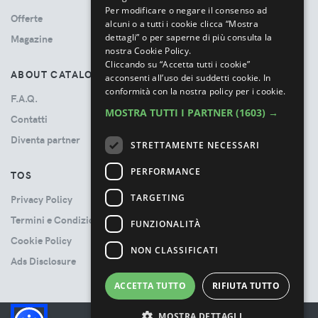
Per modificare o negare il consenso ad
Offerte
alcuni o a tutti i cookie clicca “Mostra
dettagli” o per saperne di più consulta la
Magazine
nostra Cookie Policy.
Cliccando su “Accetta tutti i cookie”
ABOUT CATALOVE
acconsenti all’uso dei suddetti cookie.
In
conformità con la nostra policy per i cookie.
F.A.Q.
MOSTRA TUTTI I PARTNER
(1603) →
Contatti
Diventa partner
STRETTAMENTE NECESSARI
PERFORMANCE
TOS
TARGETING
Privacy Policy
Termini e Condizioni
FUNZIONALITÀ
Cookie Policy
NON CLASSIFICATI
Ads Disclosure
ACCETTA TUTTO
RIFIUTA TUTTO
MOSTRA DETTAGLI