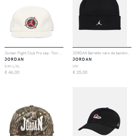
Jordan Flight Club Pro cap - Toni neutri
JORDAN Berretto nero da bambino con logo Jumpman
JORDAN
JORDAN
S/M-L/XL
UNI
€
46,00
€
25,00