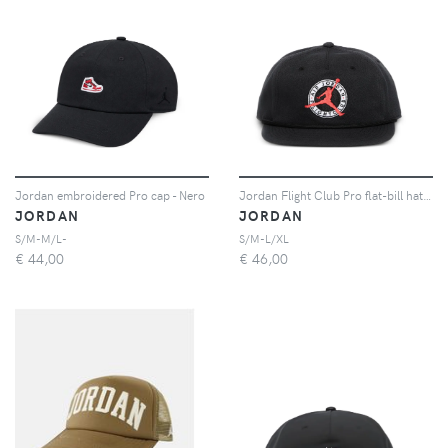
Jordan embroidered Pro cap - Nero
Jordan Flight Club Pro flat-bill hat - Nero
JORDAN
JORDAN
S/M-M/L-
S/M-L/XL
€
44,00
€
46,00