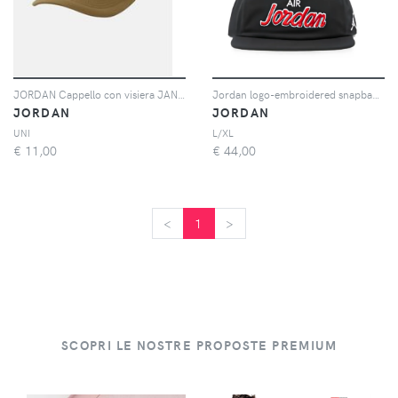
JORDAN Cappello con visiera JAN TRUCKER beige per uomo e donna
Jordan logo-embroidered snapback cap - Nero
JORDAN
JORDAN
UNI
L/XL
€
11,00
€
44,00
<
<
1
>
>
SCOPRI LE NOSTRE PROPOSTE PREMIUM