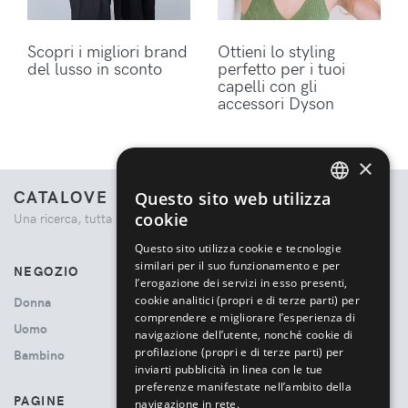
Scopri i migliori brand
Ottieni lo styling
del lusso in sconto
perfetto per i tuoi
capelli con gli
accessori Dyson
×
CATALOVE
Questo sito web utilizza
ENGLISH
cookie
Una ricerca, tutta la moda.
ITALIAN
Questo sito utilizza cookie e tecnologie
similari per il suo funzionamento e per
NEGOZIO
l’erogazione dei servizi in esso presenti,
cookie analitici (propri e di terze parti) per
Donna
comprendere e migliorare l’esperienza di
Uomo
navigazione dell’utente, nonché cookie di
profilazione (propri e di terze parti) per
Bambino
inviarti pubblicità in linea con le tue
preferenze manifestate nell’ambito della
PAGINE
navigazione in rete.