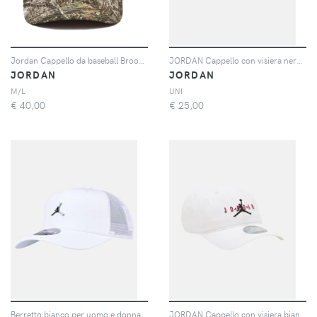
Jordan Cappello da baseball Brooklyn con ricamo - Marrone
JORDAN Cappello con visiera nero per bambino e bambina con patch sneakers
JORDAN
JORDAN
M/L
UNI
€
40,00
€
25,00
Berretto bianco per uomo e donna JAN JUMPMAN TRUCKER
JORDAN Cappello con visiera bianco per bambino e bambina con logo