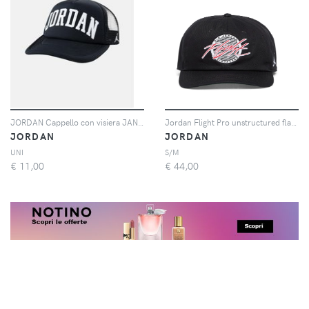
JORDAN Cappello con visiera JAN TRUCKER nero per uomo e donna
Jordan Flight Pro unstructured flat-bill cap - Nero
JORDAN
JORDAN
UNI
S/M
€
11,00
€
44,00