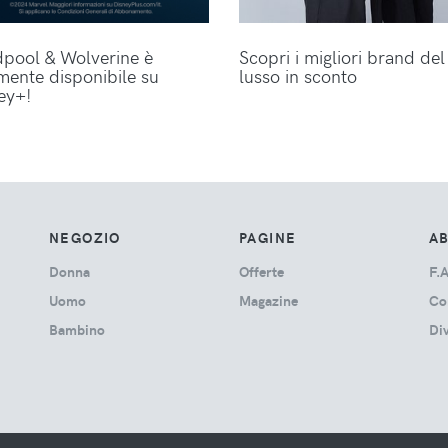
pool & Wolverine è
Scopri i migliori brand del
lmente disponibile su
lusso in sconto
ey+!
NEGOZIO
PAGINE
A
Donna
Offerte
F.A
Uomo
Magazine
Co
Bambino
Di