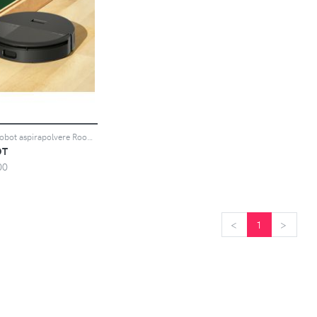
iRobot Robot aspirapolvere Roomba 205 Combo DustCompactor™
OT
00
<
<
1
>
>