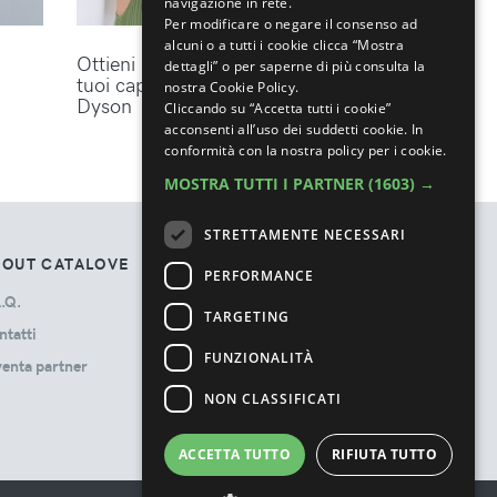
navigazione in rete.
Per modificare o negare il consenso ad
alcuni o a tutti i cookie clicca “Mostra
Ottieni lo styling perfetto per i
dettagli” o per saperne di più consulta la
tuoi capelli con gli accessori
nostra Cookie Policy.
Dyson
Cliccando su “Accetta tutti i cookie”
acconsenti all’uso dei suddetti cookie.
In
conformità con la nostra policy per i cookie.
MOSTRA TUTTI I PARTNER
(1603) →
STRETTAMENTE NECESSARI
BOUT CATALOVE
TOS
PERFORMANCE
.Q.
Privacy Policy
TARGETING
ntatti
Termini e Condizioni
FUNZIONALITÀ
venta partner
Cookie Policy
Ads Disclosure
NON CLASSIFICATI
ACCETTA TUTTO
RIFIUTA TUTTO