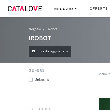
OFFERTE
NEGOZIO
Negozio
iRobot
IROBOT
Resta aggiornato
GENERE
Visuali
Unisex
(1)
CATEGORIE