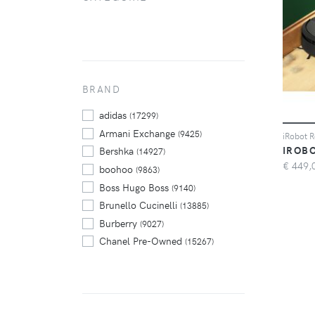
BRAND
adidas
(17299)
Armani Exchange
(9425)
IROB
Bershka
(14927)
€
449,
boohoo
(9863)
Boss Hugo Boss
(9140)
Brunello Cucinelli
(13885)
Burberry
(9027)
Chanel Pre-Owned
(15267)
Diesel
(10434)
Dolce & Gabbana
(18985)
Dsquared2
(10730)
Emporio Armani
(11821)