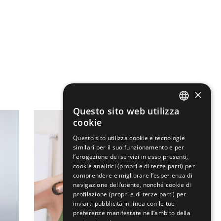
×
Questo sito web utilizza
ENGLISH
cookie
ITALIAN
Questo sito utilizza cookie e tecnologie
similari per il suo funzionamento e per
l’erogazione dei servizi in esso presenti,
cookie analitici (propri e di terze parti) per
comprendere e migliorare l’esperienza di
navigazione dell’utente, nonché cookie di
profilazione (propri e di terze parti) per
inviarti pubblicità in linea con le tue
preferenze manifestate nell’ambito della