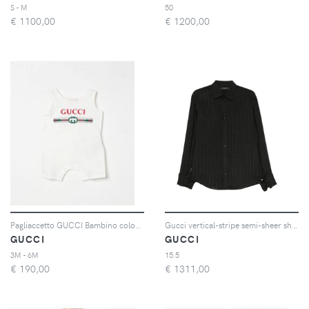
S - M
50
€
1100,00
€
1200,00
Pagliaccetto GUCCI Bambino colore Bianco
Gucci vertical-stripe semi-sheer shirt - Nero
GUCCI
GUCCI
3M - 6M
15.5
€
190,00
€
1311,00