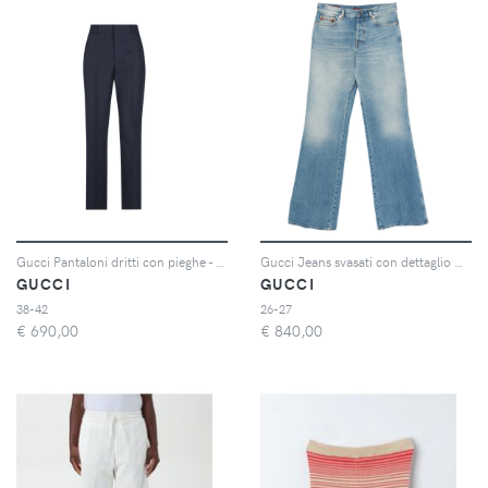
Gucci Pantaloni dritti con pieghe - Blu
Gucci Jeans svasati con dettaglio Morsetto - Blu
GUCCI
GUCCI
38-42
26-27
€
690,00
€
840,00