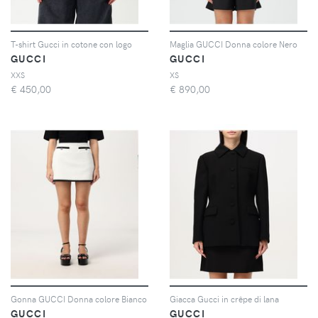
T-shirt Gucci in cotone con logo
Maglia GUCCI Donna colore Nero
GUCCI
GUCCI
XXS
XS
€
450,00
€
890,00
Gonna GUCCI Donna colore Bianco
Giacca Gucci in crêpe di lana
GUCCI
GUCCI