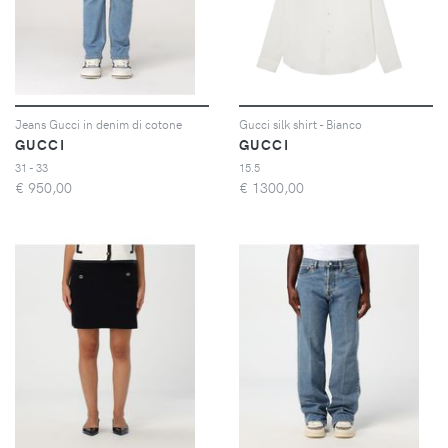
Jeans Gucci in denim di cotone
Gucci silk shirt - Bianco
GUCCI
GUCCI
31 - 33
15.5
€
950,00
€
1300,00