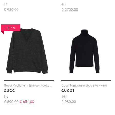
42
44
€
980,00
€
2700,00
-27%
Gucci Maglione in lana con scollo a V - Grigio
Gucci Maglione a collo alto - Nero
GUCCI
GUCCI
S-L
S-M
€ 890,00
€
651,00
€
980,00