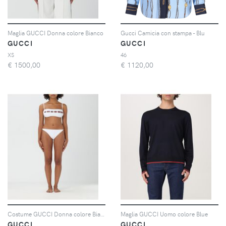
Maglia GUCCI Donna colore Bianco
Gucci Camicia con stampa - Blu
GUCCI
GUCCI
XS
46
€
1500,00
€
1120,00
Costume GUCCI Donna colore Bianco
Maglia GUCCI Uomo colore Blue
GUCCI
GUCCI