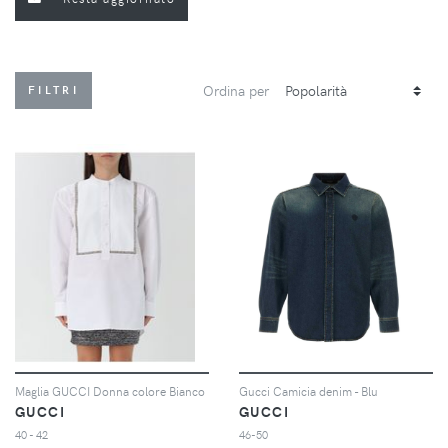
Ordina per
FILTRI
Maglia GUCCI Donna colore Bianco
Gucci Camicia denim - Blu
GUCCI
GUCCI
40 - 42
46-50