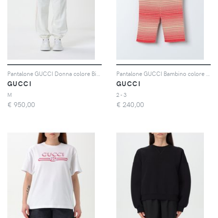
Pantalone GUCCI Donna colore Bianco
Pantalone GUCCI Bambino colore Rosso
GUCCI
GUCCI
M
2 - 3
€
950,00
€
240,00