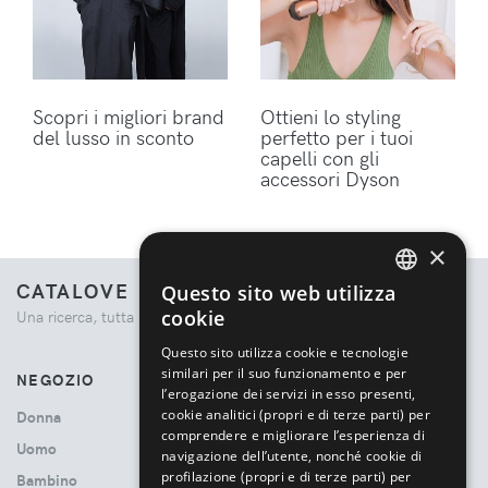
Scopri i migliori brand
Ottieni lo styling
del lusso in sconto
perfetto per i tuoi
capelli con gli
accessori Dyson
×
CATALOVE
Questo sito web utilizza
ENGLISH
cookie
Una ricerca, tutta la moda.
ITALIAN
Questo sito utilizza cookie e tecnologie
similari per il suo funzionamento e per
NEGOZIO
l’erogazione dei servizi in esso presenti,
cookie analitici (propri e di terze parti) per
Donna
comprendere e migliorare l’esperienza di
Uomo
navigazione dell’utente, nonché cookie di
profilazione (propri e di terze parti) per
Bambino