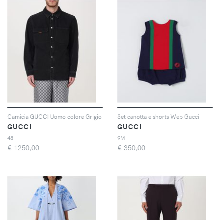
Camicia GUCCI Uomo colore Grigio
Set canotta e shorts Web Gucci
GUCCI
GUCCI
48
9M
€
1250,00
€
350,00