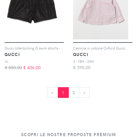
Gucci Interlocking G swim shorts - Nero
Camicia in cotone Oxford Gucci
GUCCI
GUCCI
XL
3 - 18M - 24M
€ 550,00
€
436,00
€
395,00
<
<
1
2
>
>
SCOPRI LE NOSTRE PROPOSTE PREMIUM