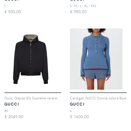
L
S - M - L - XL - XXL
€
550,00
€
980,00
Gucci Giacca GG Supreme reversibile - Nero
Cardigan GUCCI Donna colore Blue
GUCCI
GUCCI
50
S
€
2049,00
€
1600,00