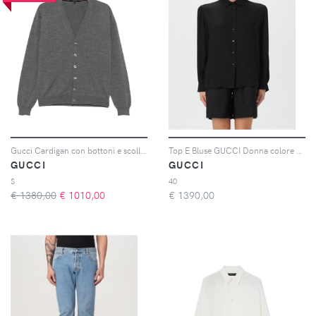
Gucci Cardigan con bottoni e scollo a V - Grigio
Top E Bluse GUCCI Donna colore Nero
GUCCI
GUCCI
S
40
€ 1380,00
€
1010,00
€
1390,00