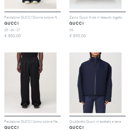
Pantalone GUCCI Donna colore Nero
Zaino Gucci Kids in tessuto logato
GUCCI
GUCCI
25 - 26 - 27
OS
€
850,00
€
890,00
Pantalone GUCCI Uomo colore Nero
Giubbotto Gucci in acetato e lana
GUCCI
GUCCI