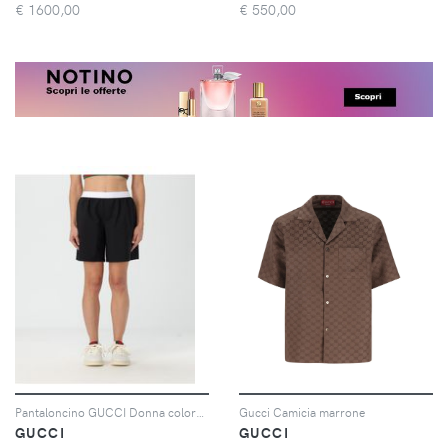
€
1600,00
€
550,00
Pantaloncino GUCCI Donna colore Nero
Gucci Camicia marrone
GUCCI
GUCCI