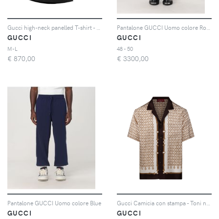
Gucci high-neck panelled T-shirt - Nero
Pantalone GUCCI Uomo colore Rosso
GUCCI
GUCCI
M-L
48 - 50
€
870,00
€
3300,00
Pantalone GUCCI Uomo colore Blue
Gucci Camicia con stampa - Toni neutri
GUCCI
GUCCI