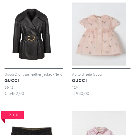
Gucci Dionysus leather jacket - Nero
Abito di seta Gucci
GUCCI
GUCCI
38-42
12M
€
5482,00
€
980,00
-21%