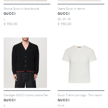
Gonna Gucci in lana bouclè
Jeans Gucci in denim
GUCCI
GUCCI
L
28 - 29 - 30
€
950,00
€
950,00
Cardigan GUCCI Uomo colore Fantasia
Gucci T-shirt con logo - Toni neutri
GUCCI
GUCCI
S
XS-M