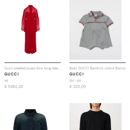
Gucci pleated pussy-bow long-sleeved maxi dress - Rosso
Body GUCCI Bambino colore Bianco
GUCCI
GUCCI
44
3M - 6M
€
5482,00
€
320,00