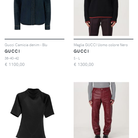
Gucci Camicia denim - Blu
Maglia GUCCI Uomo colore Nero
GUCCI
GUCCI
38-40-42
S - L
€
1100,00
€
1300,00