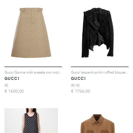
Gucci Gonna midi svasata con motivo GG jacquard - Toni neutri
Gucci leopard-print ruffled blouse - Nero
GUCCI
GUCCI
40
40-42
€
1600,00
€
1766,00