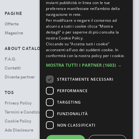
inviarti pubblicità in linea con le tue
preferenze manifestate nell’ambito della
PAGINE
navigazione in rete.
Per modificare o negare il consenso ad
Offerte
alcuni o a tutti i cookie clicca “Mostra
dettagli” o per saperne di più consulta la
Magazine
nostra Cookie Policy.
Cliccando su “Accetta tutti i cookie”
ABOUT CATALOVE
acconsenti all’uso dei suddetti cookie.
In
conformità con la nostra policy per i cookie.
F.A.Q.
MOSTRA TUTTI I PARTNER
(1603) →
Contatti
Diventa partner
STRETTAMENTE NECESSARI
PERFORMANCE
TOS
TARGETING
Privacy Policy
Termini e Condizioni
FUNZIONALITÀ
Cookie Policy
NON CLASSIFICATI
Ads Disclosure