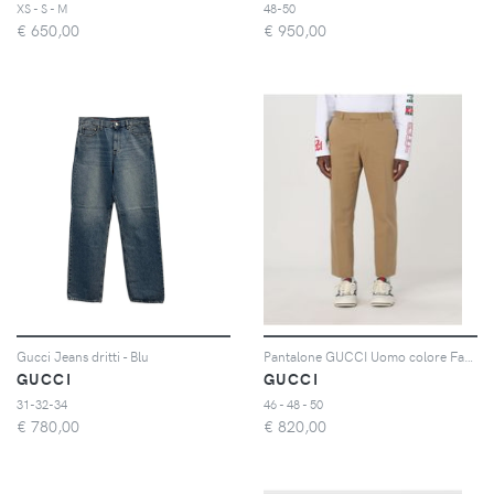
XS - S - M
48-50
€
650,00
€
950,00
Gucci Jeans dritti - Blu
Pantalone GUCCI Uomo colore Fantasia
GUCCI
GUCCI
31-32-34
46 - 48 - 50
€
780,00
€
820,00