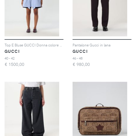
Top E Bluse GUCCI Donna colore Blue
Pantalone Gucci in lana
GUCCI
GUCCI
40 - 42
46 - 48
€
1500,00
€
980,00