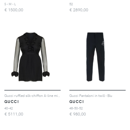
S - M - L
52
€
1500,00
€
2890,00
Gucci ruffled silk-chiffon A-line mini dress - Nero
Gucci Pantaloni in twill - Blu
GUCCI
GUCCI
40-42
48-50-52
€
5111,00
€
980,00