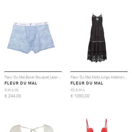
Fleur Du Mal Boxer Bouquet Lace - Blu
Fleur Du Mal Abito lungo Adeline in pizzo - Nero
FLEUR DU MAL
FLEUR DU MAL
S-M-L-XL
XS-S-M-L
€
244,00
€
1050,00