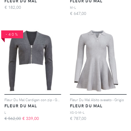
FLEUR DU MAL
FLEUR DU MAL
€
182,00
M-L
€
647,00
-40%
Fleur Du Mal Cardigan con zip - Grigio
Fleur Du Mal Abito svasato - Grigio
FLEUR DU MAL
FLEUR DU MAL
L
XS-S-M-L
€ 562,00
€
339,00
€
787,00