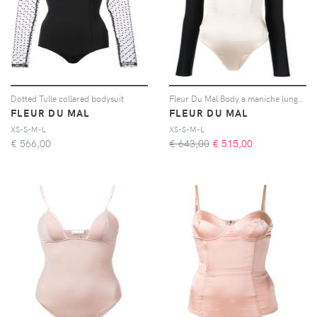
Dotted Tulle collared bodysuit
Fleur Du Mal Body a maniche lunghe - Nero
FLEUR DU MAL
FLEUR DU MAL
XS-S-M-L
XS-S-M-L
€
566,00
€ 643,00
€
515,00