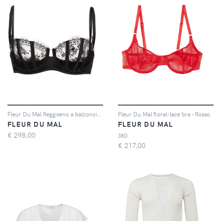
Fleur Du Mal Reggiseno a balconcino Frankie - Nero
Fleur Du Mal floral-lace bra - Rosso
FLEUR DU MAL
FLEUR DU MAL
€
298,00
38D
€
217,00