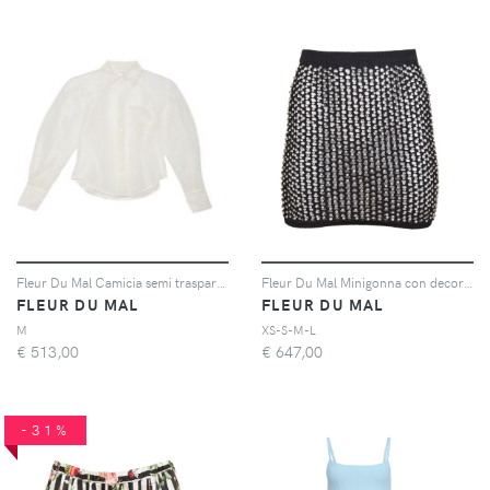
Fleur Du Mal Camicia semi trasparente - Bianco
Fleur Du Mal Minigonna con decorazione - Nero
FLEUR DU MAL
FLEUR DU MAL
M
XS-S-M-L
€
513,00
€
647,00
-31%