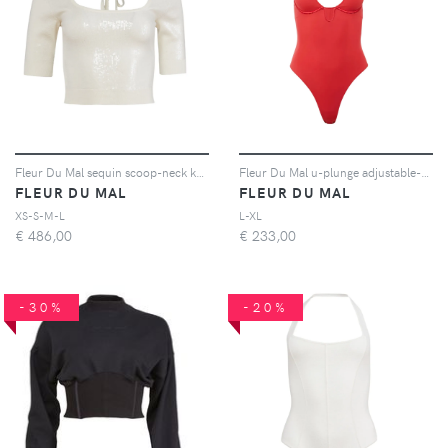
Fleur Du Mal sequin scoop-neck knit top - Toni neutri
Fleur Du Mal u-plunge adjustable-strap bodysuit - Rosso
FLEUR DU MAL
FLEUR DU MAL
XS-S-M-L
L-XL
€
486,00
€
233,00
-30%
-20%