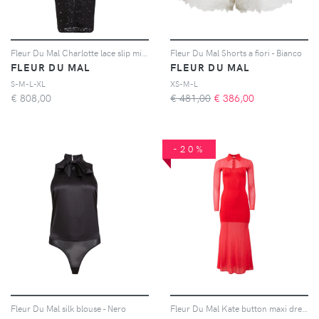
Fleur Du Mal Charlotte lace slip midi dress - Nero
Fleur Du Mal Shorts a fiori - Bianco
FLEUR DU MAL
FLEUR DU MAL
S-M-L-XL
XS-M-L
€
808,00
€ 481,00
€
386,00
-20%
Fleur Du Mal silk blouse - Nero
Fleur Du Mal Kate button maxi dress - Rosso