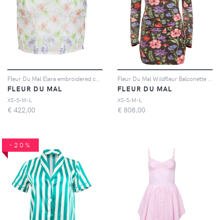
Fleur Du Mal Elara embroidered corset top - Bianco
Fleur Du Mal Wildfleur Balconette mini dress - Nero
FLEUR DU MAL
FLEUR DU MAL
XS-S-M-L
XS-S-M-L
€
422,00
€
808,00
-20%