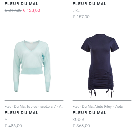
FLEUR DU MAL
FLEUR DU MAL
€ 217,00
€
123,00
L-XL
€
157,00
Fleur Du Mal Top con scollo a V - Verde
Fleur Du Mal Abito Riley - Viola
FLEUR DU MAL
FLEUR DU MAL
M
XS-S-M
€
486,00
€
368,00