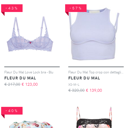
-43%
-57%
Fleur Du Mal Love Lock bra - Blu
Fleur Du Mal Top crop con dettaglio cut-out - Viola
FLEUR DU MAL
FLEUR DU MAL
€ 217,00
€
123,00
XS-M-L
€ 320,00
€
139,00
-40%