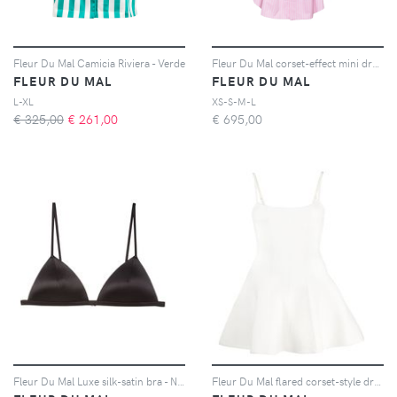
Fleur Du Mal Camicia Riviera - Verde
Fleur Du Mal corset-effect mini dress - Rosa
FLEUR DU MAL
FLEUR DU MAL
L-XL
XS-S-M-L
€ 325,00
€
261,00
€
695,00
Fleur Du Mal Luxe silk-satin bra - Nero
Fleur Du Mal flared corset-style dress - Bianco