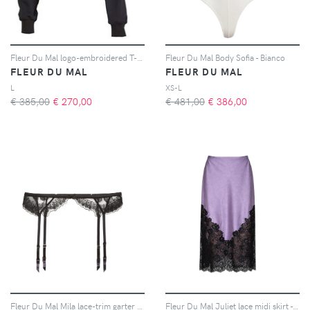
Fleur Du Mal logo-embroidered T-shirt - Nero
Fleur Du Mal Body Sofia - Bianco
FLEUR DU MAL
FLEUR DU MAL
L
XS-L
€ 385,00
€
270,00
€ 481,00
€
386,00
Fleur Du Mal Mila lace-trim garter belt - Nero
Fleur Du Mal Juliet lace midi skirt - Viola