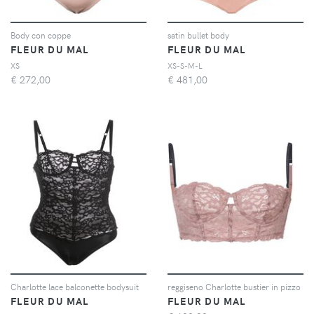
Body con coppe
satin bullet body
FLEUR DU MAL
FLEUR DU MAL
XS
XS-S-M-L
€
272,00
€
481,00
Charlotte lace balconette bodysuit
reggiseno Charlotte bustier in pizzo
FLEUR DU MAL
FLEUR DU MAL