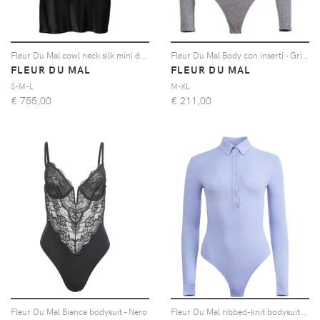
Fleur Du Mal cowl neck silk mini dress - Nero
Fleur Du Mal Body con inserti - Grigio
FLEUR DU MAL
FLEUR DU MAL
S-M-L
M-XL
€
755,00
€
211,00
Fleur Du Mal Bianca bodysuit - Nero
Fleur Du Mal ribbed-knit bodysuit - Blu