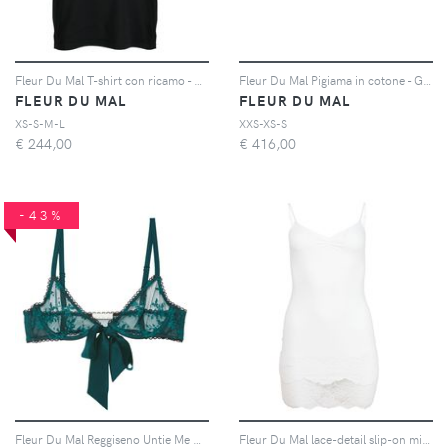
Fleur Du Mal T-shirt con ricamo - Nero
Fleur Du Mal Pigiama in cotone - Grigio
FLEUR DU MAL
FLEUR DU MAL
XS-S-M-L
XXS-XS-S
€
244,00
€
416,00
-43%
Fleur Du Mal Reggiseno Untie Me Demi - Verde
Fleur Du Mal lace-detail slip-on minidress - Bianco