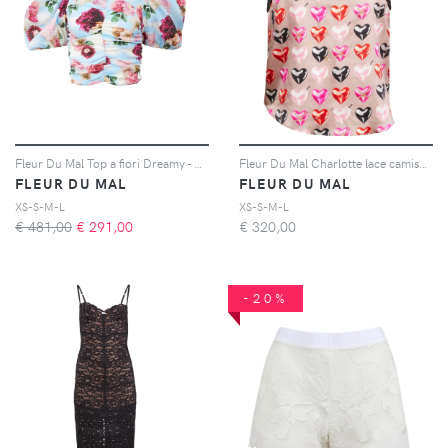
Fleur Du Mal Top a fiori Dreamy - Blu
Fleur Du Mal Charlotte lace camisole - Rosa
FLEUR DU MAL
FLEUR DU MAL
XS-S-M-L
XS-S-M-L
€ 481,00
€
291,00
€
320,00
-20%