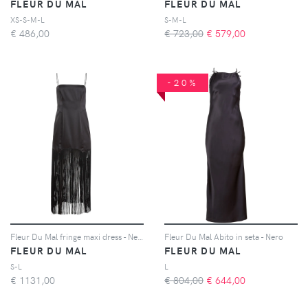
FLEUR DU MAL
FLEUR DU MAL
XS-S-M-L
S-M-L
€
486,00
€ 723,00
€
579,00
-20%
Fleur Du Mal fringe maxi dress - Nero
Fleur Du Mal Abito in seta - Nero
FLEUR DU MAL
FLEUR DU MAL
S-L
L
€
1131,00
€ 804,00
€
644,00