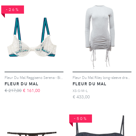
-26%
Fleur Du Mal Reggiseno Serena - Bianco
Fleur Du Mal Riley long-sleeve drawstring dress - Grigio
FLEUR DU MAL
FLEUR DU MAL
€ 217,00
€
161,00
XS-S-M-L
€
433,00
-50%