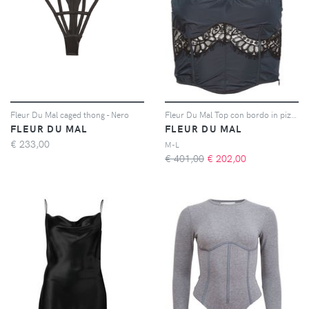
Fleur Du Mal caged thong - Nero
Fleur Du Mal Top con bordo in pizzo - Blu
FLEUR DU MAL
FLEUR DU MAL
€
233,00
M-L
€ 401,00
€
202,00