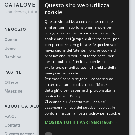
CATALOVE
Questo sito web utilizza
ENGLISH
cookie
Una ricerca, tutta la moda.
ITALIAN
Questo sito utilizza cookie e tecnologie
similari per il suo funzionamento e per
NEGOZIO
l’erogazione dei servizi in esso presenti,
cookie analitici (propri e di terze parti) per
Donna
comprendere e migliorare l’esperienza di
Uomo
navigazione dell’utente, nonché cookie di
profilazione (propri e di terze parti) per
Bambino
inviarti pubblicità in linea con le tue
preferenze manifestate nell’ambito della
PAGINE
navigazione in rete.
Per modificare o negare il consenso ad
Offerte
alcuni o a tutti i cookie clicca “Mostra
dettagli” o per saperne di più consulta la
Magazine
nostra Cookie Policy.
Cliccando su “Accetta tutti i cookie”
ABOUT CATALOVE
acconsenti all’uso dei suddetti cookie.
In
conformità con la nostra policy per i cookie.
F.A.Q.
MOSTRA TUTTI I PARTNER
(1603) →
Contatti
Diventa partner