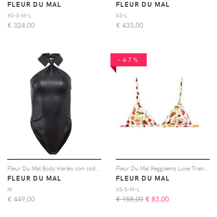
FLEUR DU MAL
FLEUR DU MAL
XS-S-M-L
XS-L
€
324,00
€
433,00
-47%
Fleur Du Mal Body Harley con colletto classico - Nero
Fleur Du Mal Reggiseno Luxe Triangle a fiori - Nero
FLEUR DU MAL
FLEUR DU MAL
M
XS-S-M-L
€
449,00
€ 158,00
€
83,00