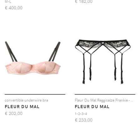
€
182,00
M-L
€
400,00
convertible underwire bra
Fleur Du Mal Reggicalze Frankie - Nero
FLEUR DU MAL
FLEUR DU MAL
€
202,00
1-2-3-4
€
233,00