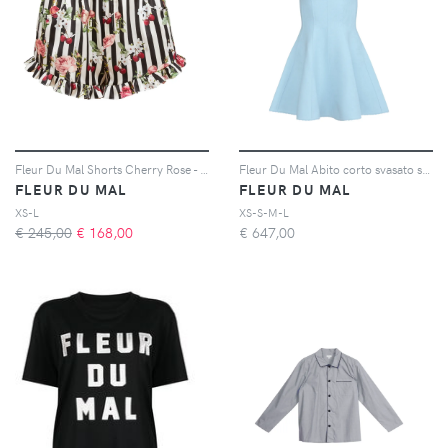
Fleur Du Mal Shorts Cherry Rose - Nero
Fleur Du Mal Abito corto svasato stile corsetto - Blu
FLEUR DU MAL
FLEUR DU MAL
XS-L
XS-S-M-L
€ 245,00
€
168,00
€
647,00