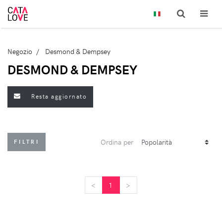
Negozio
Desmond & Dempsey
DESMOND & DEMPSEY
Resta aggiornato
Ordina per
FILTRI
<
<
1
>
>