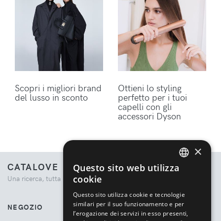
Scopri i migliori brand
Ottieni lo styling
del lusso in sconto
perfetto per i tuoi
capelli con gli
accessori Dyson
×
CATALOVE
Questo sito web utilizza
ENGLISH
cookie
Una ricerca, tutta la moda.
ITALIAN
Questo sito utilizza cookie e tecnologie
similari per il suo funzionamento e per
NEGOZIO
l’erogazione dei servizi in esso presenti,