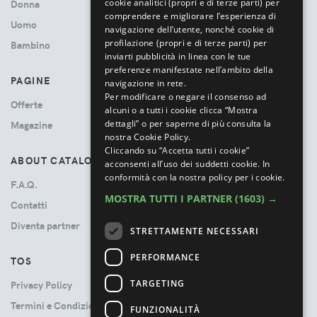
cookie analitici (propri e di terze parti) per
Donna
comprendere e migliorare l’esperienza di
Uomo
navigazione dell’utente, nonché cookie di
profilazione (propri e di terze parti) per
Bambino
inviarti pubblicità in linea con le tue
preferenze manifestate nell’ambito della
PAGINE
navigazione in rete.
Per modificare o negare il consenso ad
Offerte
alcuni o a tutti i cookie clicca “Mostra
dettagli” o per saperne di più consulta la
Magazine
nostra Cookie Policy.
Cliccando su “Accetta tutti i cookie”
ABOUT CATALOVE
acconsenti all’uso dei suddetti cookie.
In
conformità con la nostra policy per i cookie.
F.A.Q.
MOSTRA TUTTI I PARTNER
(1603) →
Contatti
Diventa partner
STRETTAMENTE NECESSARI
PERFORMANCE
TOS
TARGETING
Privacy Policy
Termini e Condizioni
FUNZIONALITÀ