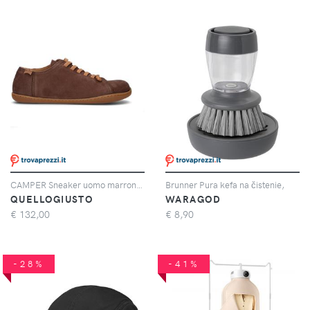
CAMPER Sneaker uomo marrone in suede
Brunner Pura kefa na čistenie,
QUELLOGIUSTO
WARAGOD
€
132,00
€
8,90
-28%
-41%