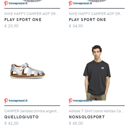
NIKE HAPPY CAMPER AOP DRESS BIANCO/MULTICOLOR (001)
NIKE HAPPY CAMPER AOP DRESS BIANCO/MULTICOLOR (001)
PLAY SPORT ONE
PLAY SPORT ONE
€
29,90
€
34,90
CAMPER Sandalo bimba argento in pelle
Adidas T-Shirt Uomo Adidas Camper Nero
QUELLOGIUSTO
NONSOLOSPORT
€
42,00
€
45,00