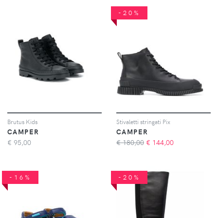
-20%
Brutus Kids
Stivaletti stringati Pix
CAMPER
CAMPER
€
95,00
€ 180,00
€
144,00
-16%
-20%