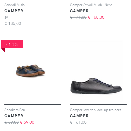
Sandali Misia
Camper Stivali Milah - Nero
CAMPER
CAMPER
€ 171,00
€
168,00
39
€
135,00
-14%
Sneakers Peu
Camper low-top lace-up trainers - Nero
CAMPER
CAMPER
€ 69,00
€
59,00
€
161,00