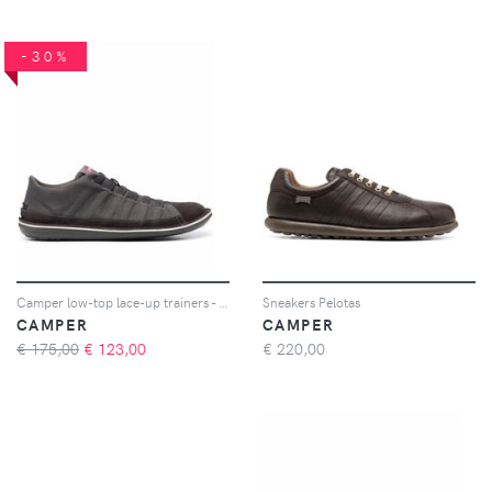
-30%
Camper low-top lace-up trainers - Nero
Sneakers Pelotas
CAMPER
CAMPER
€ 175,00
€
123,00
€
220,00