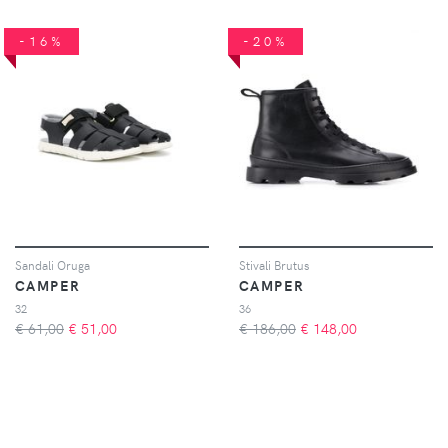
-16%
-20%
Sandali Oruga
Stivali Brutus
CAMPER
CAMPER
32
36
€ 61,00
€
51,00
€ 186,00
€
148,00