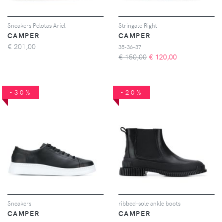
Sneakers Pelotas Ariel
Stringate Right
CAMPER
CAMPER
€
201,00
35-36-37
€ 150,00
€
120,00
-30%
-20%
Sneakers
ribbed-sole ankle boots
CAMPER
CAMPER