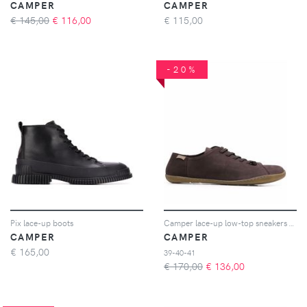
CAMPER
CAMPER
€ 145,00
€
116,00
€
115,00
-20%
Pix lace-up boots
Camper lace-up low-top sneakers - Marrone
CAMPER
CAMPER
€
165,00
39-40-41
€ 170,00
€
136,00