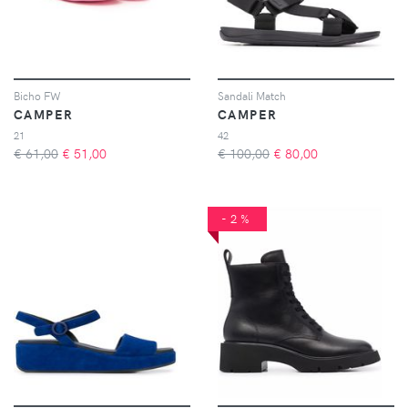
Bicho FW
Sandali Match
CAMPER
CAMPER
21
42
€ 61,00
€
51,00
€ 100,00
€
80,00
-2%