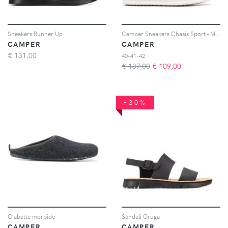
Sneakers Runner Up
Camper Sneakers Chasis Sport - Marrone
CAMPER
CAMPER
€
131,00
40-41-42
€ 137,00
€
109,00
-30%
Ciabatte morbide
Sandali Oruga
CAMPER
CAMPER