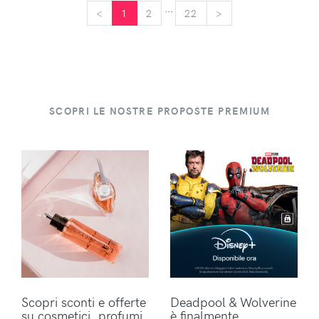
...
<
<
1
2
22
>
>
SCOPRI LE NOSTRE PROPOSTE PREMIUM
Scopri sconti e offerte
Deadpool & Wolverine
su cosmetici, profumi
è finalmente