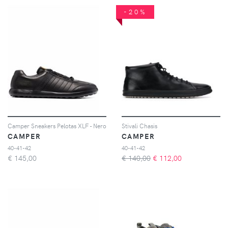
-20%
Camper Sneakers Pelotas XLF - Nero
Stivali Chasis
CAMPER
CAMPER
40-41-42
40-41-42
€
145,00
€ 140,00
€
112,00