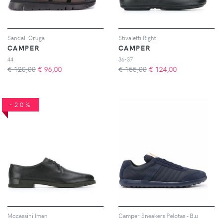
Sandali Oruga
Stivaletti Right
CAMPER
CAMPER
44
36-37
€ 120,00
€
96,00
€ 155,00
€
124,00
-20%
Mocassini Iman
Camper Sneakers Pelotas - Blu