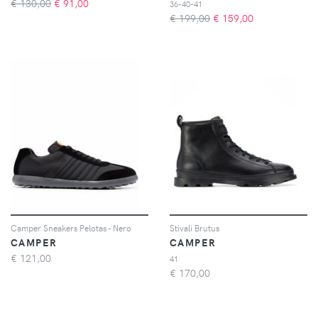
€ 130,00
€
91,00
36-40-41
€ 199,00
€
159,00
Camper Sneakers Pelotas - Nero
Stivali Brutus
CAMPER
CAMPER
€
121,00
41
€
170,00