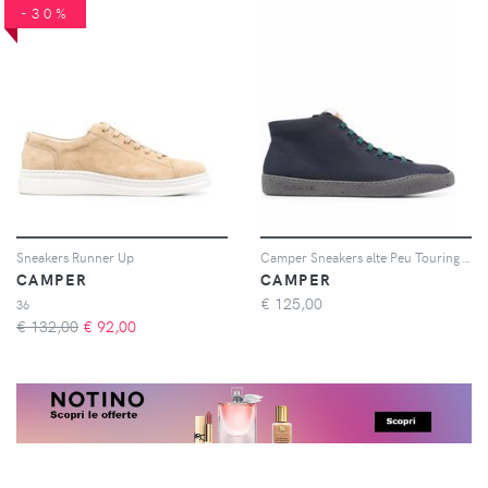
-30%
Sneakers Runner Up
Camper Sneakers alte Peu Touring - Blu
CAMPER
CAMPER
€
125,00
36
€ 132,00
€
92,00