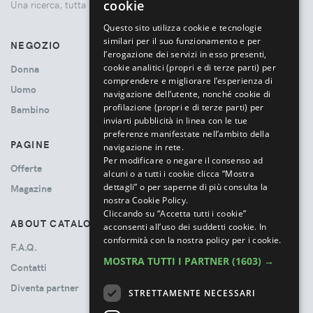
cookie
Una ricerca, tutta la moda.
ITALIAN
Questo sito utilizza cookie e tecnologie
similari per il suo funzionamento e per
NEGOZIO
l’erogazione dei servizi in esso presenti,
cookie analitici (propri e di terze parti) per
Donna
comprendere e migliorare l’esperienza di
Uomo
navigazione dell’utente, nonché cookie di
profilazione (propri e di terze parti) per
Bambino
inviarti pubblicità in linea con le tue
preferenze manifestate nell’ambito della
PAGINE
navigazione in rete.
Per modificare o negare il consenso ad
Offerte
alcuni o a tutti i cookie clicca “Mostra
dettagli” o per saperne di più consulta la
Magazine
nostra Cookie Policy.
Cliccando su “Accetta tutti i cookie”
ABOUT CATALOVE
acconsenti all’uso dei suddetti cookie.
In
conformità con la nostra policy per i cookie.
F.A.Q.
MOSTRA TUTTI I PARTNER
(1603) →
Contatti
Diventa partner
STRETTAMENTE NECESSARI