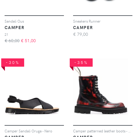
Sandali Ous
Sneakers Runner
CAMPER
CAMPER
€
79,00
21
€ 60,00
€
51,00
-30%
-35%
Camper Sandali Oruga - Nero
Camper patterned leather boots - Nero