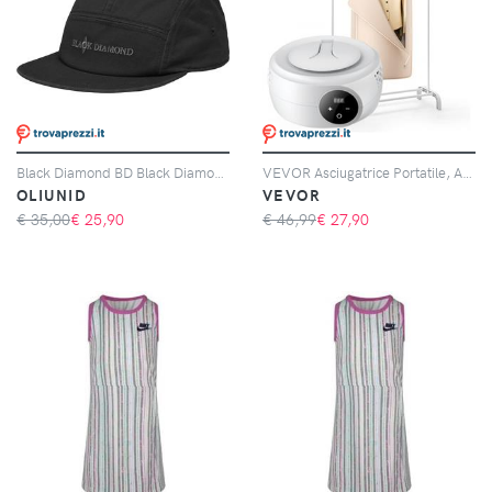
Black Diamond BD Black Diamond Camper Cap cappello
VEVOR Asciugatrice Portatile, Asciugatrice Rotante con Borsa, Riscaldatore PTC e Display LED, Mini Asciugatrice Pieghevole con Timer 5 Ore per Appartamenti, Dormitori, Camper Hotel, 600W, Beige
OLIUNID
VEVOR
€ 35,00
€
25,90
€ 46,99
€
27,90