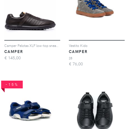
Camper Pelotas XLF low-top sneakers - Marrone
Vestito Kido
CAMPER
CAMPER
€
145,00
28
€
76,00
-15%