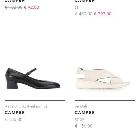
CAMPER
CAMPER
€ 132,00
€
92,00
38
€ 450,00
€
293,00
Katie chunky-heel pumps
Sandali
CAMPER
CAMPER
€
136,00
37-39
€
156,00