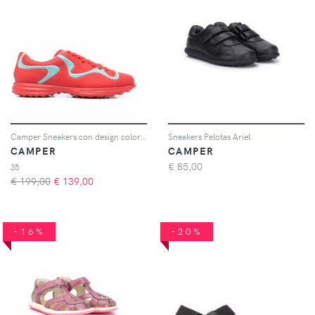
Camper Sneakers con design color-block - Rosso
Sneakers Pelotas Ariel
CAMPER
CAMPER
€
85,00
35
€ 199,00
€
139,00
-16%
-20%