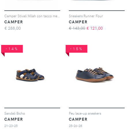
Camper Stivali Milah con tacco medio - Nero
Sneakers Runner Four
CAMPER
CAMPER
€
288,00
€ 143,00
€
121,00
-14%
-15%
Sandali Bicho
Peu lace-up sneakers
CAMPER
CAMPER
21-23-25
25-26-28