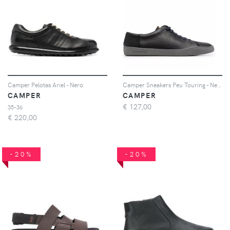
Camper Pelotas Ariel - Nero
Camper Sneakers Peu Touring - Nero
CAMPER
CAMPER
€
127,00
35-36
€
220,00
-20%
-20%