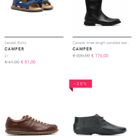
Sandali Bicho
Camper knee-length panelled leather boots - Nero
CAMPER
CAMPER
€ 220,00
€
176,00
21
€ 61,00
€
51,00
-20%