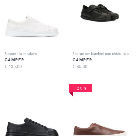
Runner Up sneakers
Scarpe per bambini con chiusure a strappo
CAMPER
CAMPER
€
135,00
€
85,00
-20%