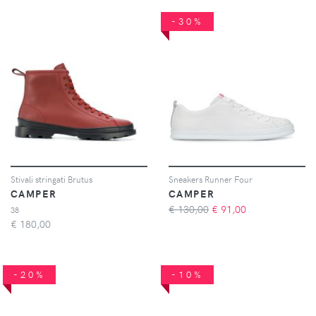
-30%
Stivali stringati Brutus
Sneakers Runner Four
CAMPER
CAMPER
€ 130,00
€
91,00
38
€
180,00
-20%
-10%