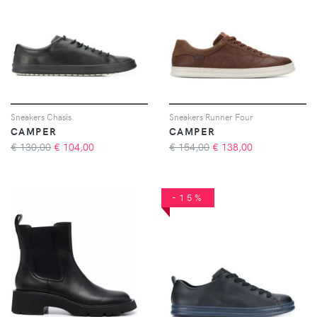
Sneakers Chasis
Sneakers Runner Four
CAMPER
CAMPER
€ 130,00
€
104,00
€ 154,00
€
138,00
-15%