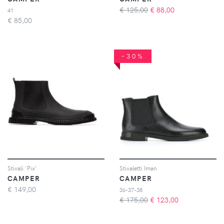
€ 125,00
€
88,00
41
€
85,00
-30%
Stivali 'Pix'
Stivaletti Iman
CAMPER
CAMPER
€
149,00
36-37-38
€ 175,00
€
123,00