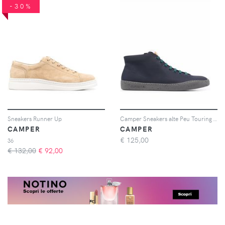
-30%
Sneakers Runner Up
Camper Sneakers alte Peu Touring - Blu
CAMPER
CAMPER
€
125,00
36
€ 132,00
€
92,00