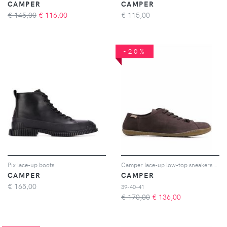
CAMPER
CAMPER
€ 145,00
€
116,00
€
115,00
-20%
Pix lace-up boots
Camper lace-up low-top sneakers - Marrone
CAMPER
CAMPER
€
165,00
39-40-41
€ 170,00
€
136,00