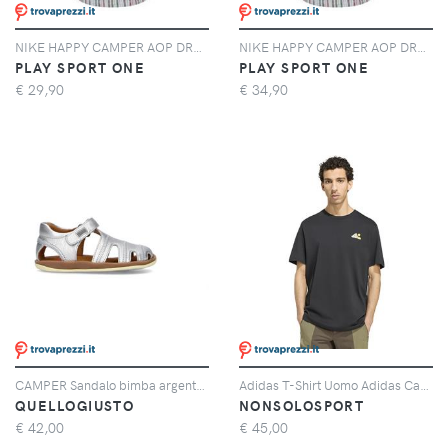
NIKE HAPPY CAMPER AOP DRESS BIANCO/MULTICOLOR (001)
NIKE HAPPY CAMPER AOP DRESS BIANCO/MULTICOLOR (001)
PLAY SPORT ONE
PLAY SPORT ONE
€
29,90
€
34,90
CAMPER Sandalo bimba argento in pelle
Adidas T-Shirt Uomo Adidas Camper Nero
QUELLOGIUSTO
NONSOLOSPORT
€
42,00
€
45,00