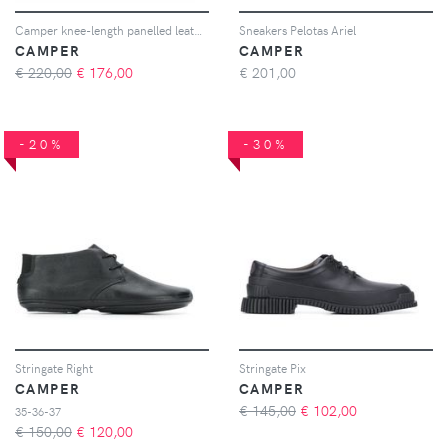
Camper knee-length panelled leather boots - Nero
Sneakers Pelotas Ariel
CAMPER
CAMPER
€ 220,00
€
176,00
€
201,00
-20%
-30%
Stringate Right
Stringate Pix
CAMPER
CAMPER
€ 145,00
€
102,00
35-36-37
€ 150,00
€
120,00