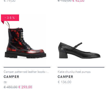
€
79,00
€ 132,00
€
92,00
-35%
Camper patterned leather boots - Nero
Katie chunky-heel pumps
CAMPER
CAMPER
€
136,00
38
€ 450,00
€
293,00