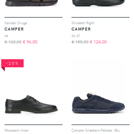
Sandali Oruga
Stivaletti Right
CAMPER
CAMPER
44
36-37
€ 120,00
€
96,00
€ 155,00
€
124,00
-20%
Mocassini Iman
Camper Sneakers Pelotas - Blu