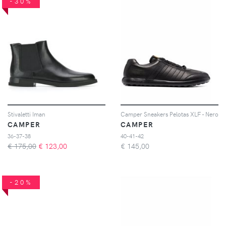
-30%
Stivaletti Iman
Camper Sneakers Pelotas XLF - Nero
CAMPER
CAMPER
36-37-38
40-41-42
€ 175,00
€
123,00
€
145,00
-20%