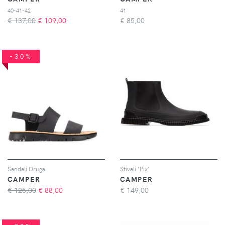
40-41-42
41
€ 137,00
€
109,00
€
85,00
-30%
Sandali Oruga
Stivali 'Pix'
CAMPER
CAMPER
€ 125,00
€
88,00
€
149,00