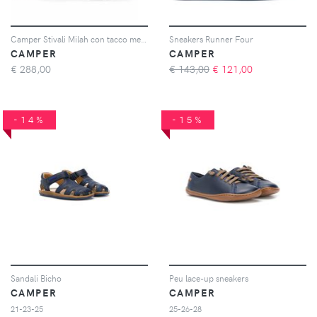
Camper Stivali Milah con tacco medio - Nero
Sneakers Runner Four
CAMPER
CAMPER
€
288,00
€ 143,00
€
121,00
-14%
-15%
Sandali Bicho
Peu lace-up sneakers
CAMPER
CAMPER
21-23-25
25-26-28