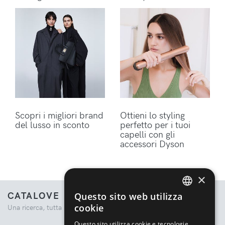
Scopri i migliori brand
Ottieni lo styling
del lusso in sconto
perfetto per i tuoi
capelli con gli
accessori Dyson
×
CATALOVE
Questo sito web utilizza
ENGLISH
cookie
Una ricerca, tutta la moda.
ITALIAN
Questo sito utilizza cookie e tecnologie