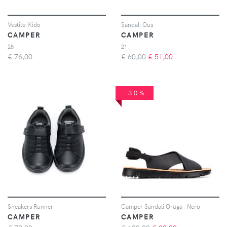
Vestito Kido
Sandali Ous
CAMPER
CAMPER
28
21
€
76,00
€ 60,00
€
51,00
-30%
Sneakers Runner
Camper Sandali Oruga - Nero
CAMPER
CAMPER