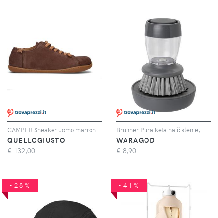
CAMPER Sneaker uomo marrone in suede
Brunner Pura kefa na čistenie,
QUELLOGIUSTO
WARAGOD
€
132,00
€
8,90
-28%
-41%