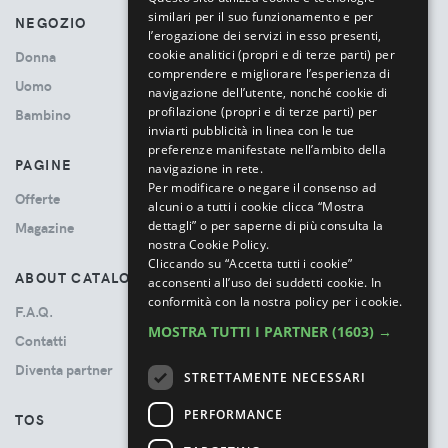
similari per il suo funzionamento e per
NEGOZIO
l’erogazione dei servizi in esso presenti,
cookie analitici (propri e di terze parti) per
Donna
comprendere e migliorare l’esperienza di
Uomo
navigazione dell’utente, nonché cookie di
profilazione (propri e di terze parti) per
Bambino
inviarti pubblicità in linea con le tue
preferenze manifestate nell’ambito della
PAGINE
navigazione in rete.
Per modificare o negare il consenso ad
Offerte
alcuni o a tutti i cookie clicca “Mostra
dettagli” o per saperne di più consulta la
Magazine
nostra Cookie Policy.
Cliccando su “Accetta tutti i cookie”
ABOUT CATALOVE
acconsenti all’uso dei suddetti cookie.
In
conformità con la nostra policy per i cookie.
F.A.Q.
MOSTRA TUTTI I PARTNER
(1603) →
Contatti
Diventa partner
STRETTAMENTE NECESSARI
PERFORMANCE
TOS