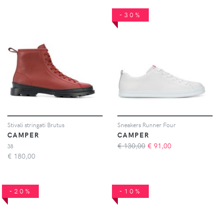
-30%
Stivali stringati Brutus
Sneakers Runner Four
CAMPER
CAMPER
€ 130,00
€
91,00
38
€
180,00
-20%
-10%