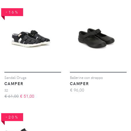
-16%
Sandali Oruga
Ballerine con strappo
CAMPER
CAMPER
€
96,00
32
€ 61,00
€
51,00
-20%