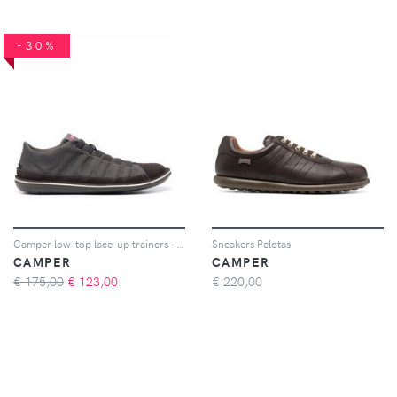
-30%
Camper low-top lace-up trainers - Nero
Sneakers Pelotas
CAMPER
CAMPER
€ 175,00
€
123,00
€
220,00