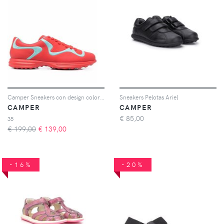
Camper Sneakers con design color-block - Rosso
Sneakers Pelotas Ariel
CAMPER
CAMPER
€
85,00
35
€ 199,00
€
139,00
-16%
-20%