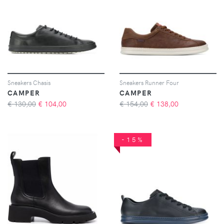
Sneakers Chasis
Sneakers Runner Four
CAMPER
CAMPER
€ 130,00
€
104,00
€ 154,00
€
138,00
-15%