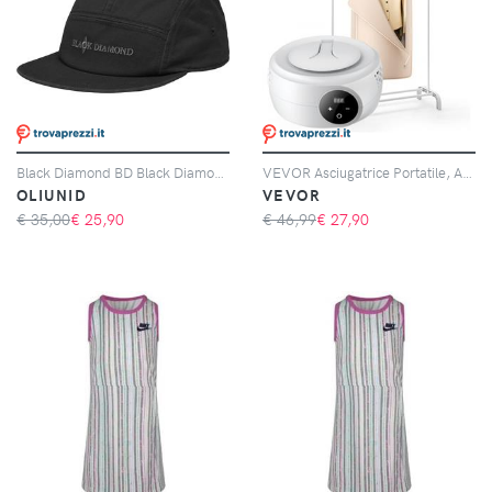
Black Diamond BD Black Diamond Camper Cap cappello
VEVOR Asciugatrice Portatile, Asciugatrice Rotante con Borsa, Riscaldatore PTC e Display LED, Mini Asciugatrice Pieghevole con Timer 5 Ore per Appartamenti, Dormitori, Camper Hotel, 600W, Beige
OLIUNID
VEVOR
€ 35,00
€
25,90
€ 46,99
€
27,90