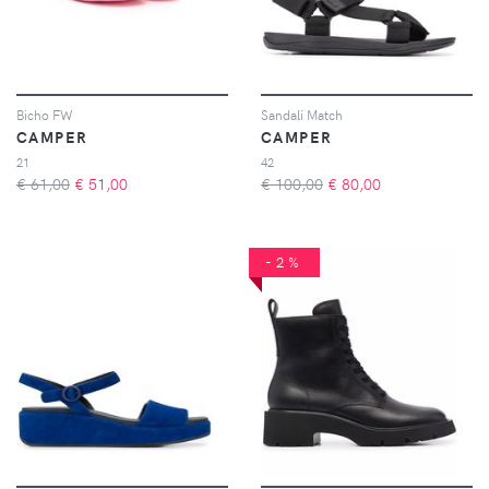
Bicho FW
Sandali Match
CAMPER
CAMPER
21
42
€ 61,00
€
51,00
€ 100,00
€
80,00
-2%