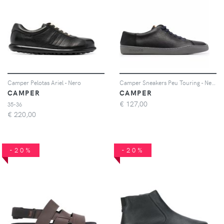
Camper Pelotas Ariel - Nero
Camper Sneakers Peu Touring - Nero
CAMPER
CAMPER
€
127,00
35-36
€
220,00
-20%
-20%