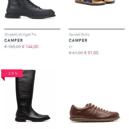
Stivaletti stringati Pix
Sandali Bicho
CAMPER
CAMPER
€ 180,00
€
144,00
21
€ 61,00
€
51,00
-20%