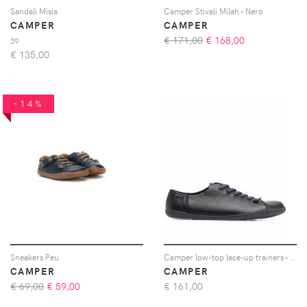
Sandali Misia
Camper Stivali Milah - Nero
CAMPER
CAMPER
€ 171,00
€
168,00
39
€
135,00
-14%
Sneakers Peu
Camper low-top lace-up trainers - Nero
CAMPER
CAMPER
€ 69,00
€
59,00
€
161,00