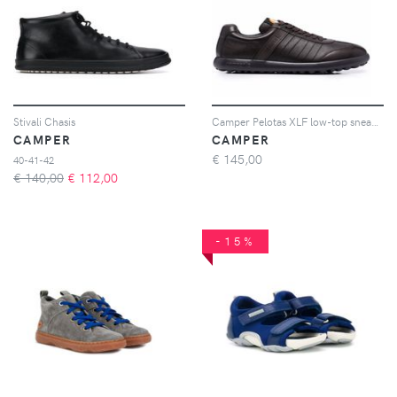
Stivali Chasis
Camper Pelotas XLF low-top sneakers - Marrone
CAMPER
CAMPER
€
145,00
40-41-42
€ 140,00
€
112,00
-15%