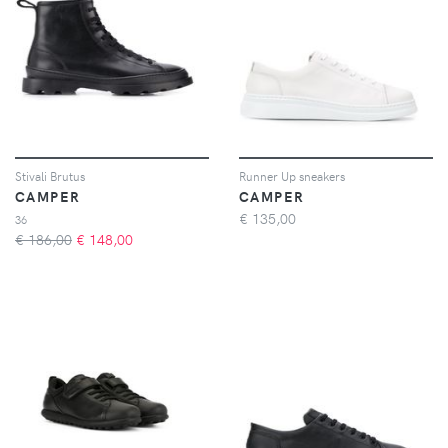
Stivali Brutus
Runner Up sneakers
CAMPER
CAMPER
€
135,00
36
€ 186,00
€
148,00