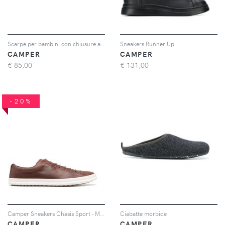
Scarpe per bambini con chiusure a strappo
Sneakers Runner Up
CAMPER
CAMPER
€
85,00
€
131,00
-20%
Camper Sneakers Chasis Sport - Marrone
Ciabatte morbide
CAMPER
CAMPER