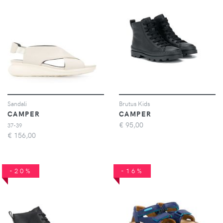
Sandali
Brutus Kids
CAMPER
CAMPER
€
95,00
37-39
€
156,00
-20%
-16%