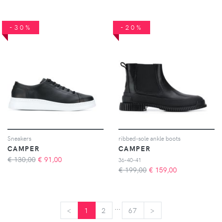
-30%
-20%
Sneakers
ribbed-sole ankle boots
CAMPER
CAMPER
€ 130,00
€
91,00
36-40-41
€ 199,00
€
159,00
...
<
<
1
2
67
>
>