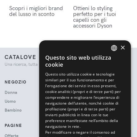
Scopri i migliori brand
Ottieni lo styling
del lusso in sconto
perfetto per i tuoi
capelli con gli
accessori Dyson
×
CATALOVE
Questo sito web utilizza
ENGLISH
cookie
Una ricerca, tutta la moda.
ITALIAN
Questo sito utilizza cookie e tecnologie
similari per il suo funzionamento e per
NEGOZIO
l’erogazione dei servizi in esso presenti,
cookie analitici (propri e di terze parti) per
Donna
comprendere e migliorare l’esperienza di
Uomo
navigazione dell’utente, nonché cookie di
profilazione (propri e di terze parti) per
Bambino
inviarti pubblicità in linea con le tue
preferenze manifestate nell’ambito della
PAGINE
navigazione in rete.
Per modificare o negare il consenso ad
Offerte