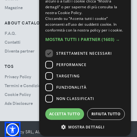
alcuni o a tutti i cookie clicca “Mostra
dettagli” o per saperne di più consulta la
Magazine
nostra Cookie Policy.
Cliccando su “Accetta tutti i cookie”
ABOUT CATALOVE
acconsenti all’uso dei suddetti cookie.
In
conformità con la nostra policy per i cookie.
F.A.Q.
MOSTRA TUTTI I PARTNER
(1603) →
Contatti
Diventa partner
STRETTAMENTE NECESSARI
PERFORMANCE
TOS
TARGETING
Privacy Policy
Termini e Condizioni
FUNZIONALITÀ
Cookie Policy
NON CLASSIFICATI
Ads Disclosure
ACCETTA TUTTO
RIFIUTA TUTTO
MOSTRA DETTAGLI
© Booncy SRL, All rights reserved. - VAT 06534300485