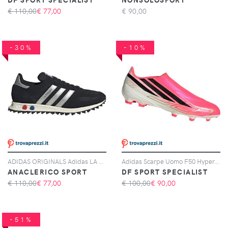
€ 110,00
€
77,00
€
90,00
-30%
-10%
ADIDAS ORIGINALS Adidas LA Trainer OG, Nero
Adidas Scarpe Uomo F50 Hyperfast League Laceless Fg Rosa, Taglia: 6 UK - 39 1/3, rosa
ANACLERICO SPORT
DF SPORT SPECIALIST
€ 110,00
€
77,00
€ 100,00
€
90,00
-51%