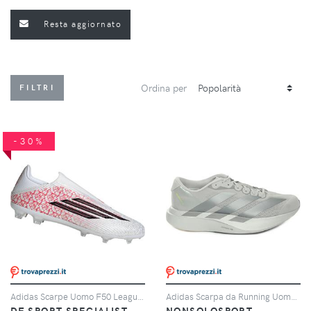
Resta aggiornato
Ordina per
FILTRI
-30%
Adidas Scarpe Uomo F50 League Lamine Yamal Laceless Fg/mg Rosso/bianco, Taglia: 10,5 UK-45 1/3, rosso/bianco
Adidas Scarpa da Running Uomo Adidas Adizero Evo SL Grigio Argento
DF SPORT SPECIALIST
NONSOLOSPORT