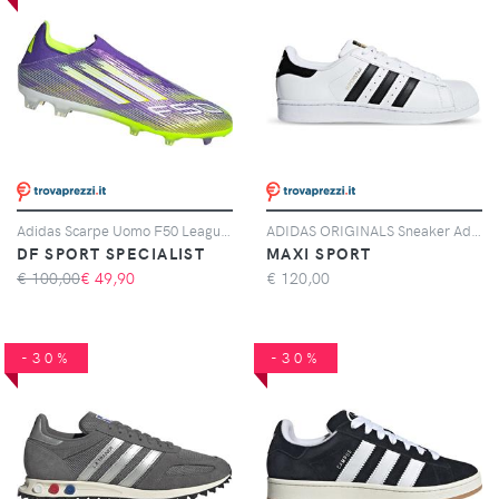
Adidas Scarpe Uomo F50 League Laceless Fg/mg Giallo/viola, Taglia: 11 UK - 46, giallo/viola
ADIDAS ORIGINALS Sneaker Adidas Originals Superstar Bianche E Nere
DF SPORT SPECIALIST
MAXI SPORT
€ 100,00
€
49,90
€
120,00
-30%
-30%