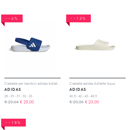
--6%
--13%
Ciabatte per bambini adidas Adilette Estrap 2.0
Ciabatte adidas Adilette Aqua
ADIDAS
ADIDAS
28 - 29 - 31 - 32 - 33
40,5 - 42 - 43 - 48,5
€ 23,64
€
25,00
€ 20,36
€
23,00
--18%