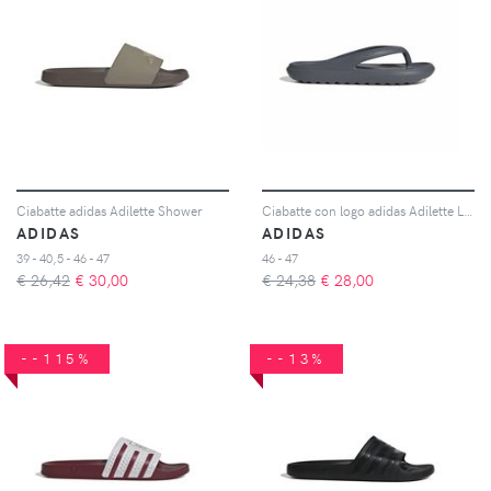
Ciabatte adidas Adilette Shower
Ciabatte con logo adidas Adilette Lumia
ADIDAS
ADIDAS
39 - 40,5 - 46 - 47
46 - 47
€ 26,42
€
30,00
€ 24,38
€
28,00
--115%
--13%