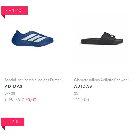
--17%
Sandali per bambini adidas Purechill
Ciabatte adidas Adilette Shower Logo
ADIDAS
ADIDAS
37 - 38
35
€ 59,76
€
70,00
€
27,00
--2%