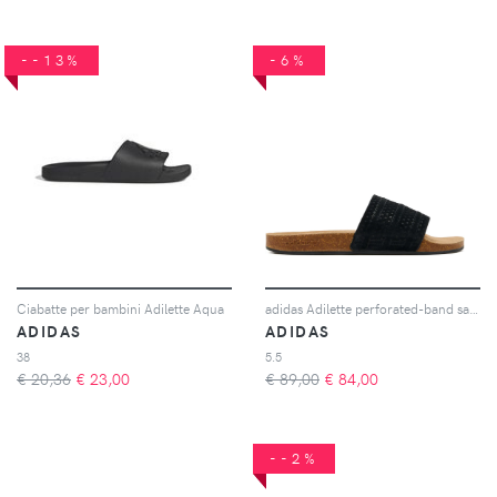
--13%
-6%
Ciabatte per bambini Adilette Aqua
adidas Adilette perforated-band sandals - Nero
ADIDAS
ADIDAS
38
5.5
€ 20,36
€
23,00
€ 89,00
€
84,00
--2%