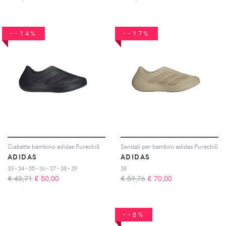
--14%
--17%
Ciabatte bambino adidas Purechill
Sandali per bambini adidas Purechill
ADIDAS
ADIDAS
33 - 34 - 35 - 36 - 37 - 38 - 39
38
€ 43,71
€
50,00
€ 59,76
€
70,00
--8%