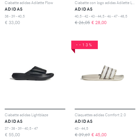
Ciabatte adidas Adilette Flow
Ciabatte con logo adidas Adilette Lumia
ADIDAS
ADIDAS
38 - 39 - 40,5
40,5 - 42 - 43 - 44,5 - 46 - 47 - 48,5
€
33,00
€ 26,05
€
28,00
--13%
Ciabatte adidas Lightblaze
Claquettes adidas Comfort 2.0
ADIDAS
ADIDAS
37 - 38 - 39 - 40,5 - 47
43 - 44,5
€
55,00
€ 39,69
€
45,00