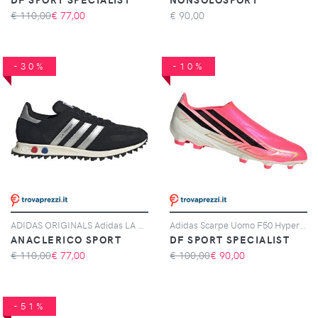
€ 110,00
€
77,00
€
90,00
-30%
-10%
ADIDAS ORIGINALS Adidas LA Trainer OG, Nero
Adidas Scarpe Uomo F50 Hyperfast League Laceless Fg Rosa, Taglia: 6 UK - 39 1/3, rosa
ANACLERICO SPORT
DF SPORT SPECIALIST
€ 110,00
€
77,00
€ 100,00
€
90,00
-51%