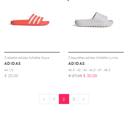
Ciabatte adidas Adilette Aqua
Claquettes adidas Adilette Lumia
ADIDAS
ADIDAS
44 1/2
40,5 - 42 - 43 - 44,5 - 47 - 48,5
€
25,00
€ 27,65
€
30,00
<
<
1
2
3
>
>