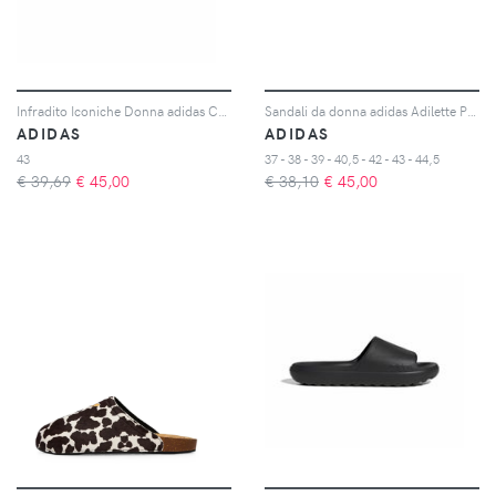
Infradito Iconiche Donna adidas Comfort 2.0
Sandali da donna adidas Adilette Platform
ADIDAS
ADIDAS
43
37 - 38 - 39 - 40,5 - 42 - 43 - 44,5
€ 39,69
€
45,00
€ 38,10
€
45,00