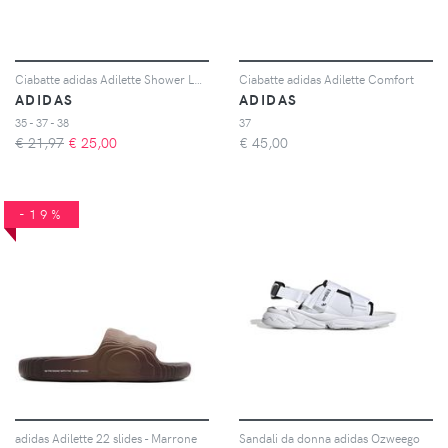
Ciabatte adidas Adilette Shower Logo
Ciabatte adidas Adilette Comfort
ADIDAS
ADIDAS
35 - 37 - 38
37
€ 21,97
€
25,00
€
45,00
-19%
adidas Adilette 22 slides - Marrone
Sandali da donna adidas Ozweego