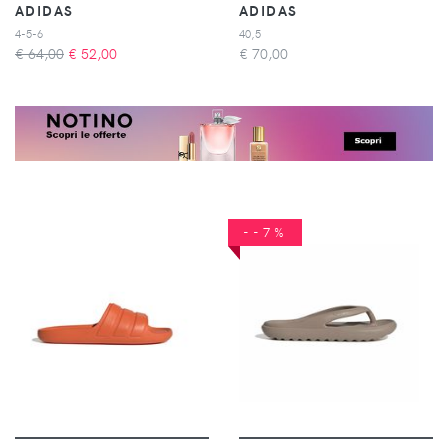
ADIDAS
ADIDAS
4-5-6
40,5
€ 64,00
€
52,00
€
70,00
--7%