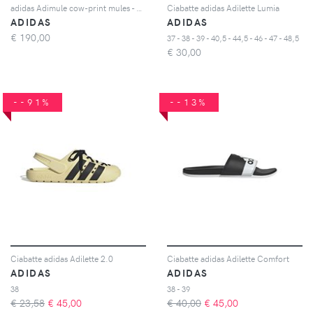
adidas Adimule cow-print mules - Nero
Ciabatte adidas Adilette Lumia
ADIDAS
ADIDAS
€
190,00
37 - 38 - 39 - 40,5 - 44,5 - 46 - 47 - 48,5
€
30,00
--91%
--13%
Ciabatte adidas Adilette 2.0
Ciabatte adidas Adilette Comfort
ADIDAS
ADIDAS
38
38 - 39
€ 23,58
€
45,00
€ 40,00
€
45,00