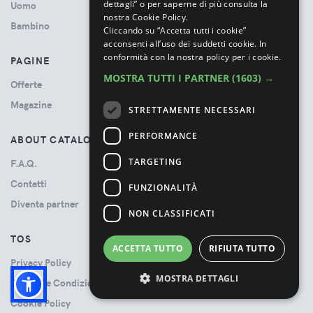
dettagli” o per saperne di più consulta la
Uomo
nostra Cookie Policy.
Bambino
Cliccando su “Accetta tutti i cookie”
acconsenti all’uso dei suddetti cookie.
In
conformità con la nostra policy per i cookie.
PAGINE
MOSTRA TUTTI I PARTNER
(1603) →
Offerte
Magazine
STRETTAMENTE NECESSARI
PERFORMANCE
ABOUT CATALOVE
TARGETING
F.A.Q.
Contatti
FUNZIONALITÀ
Diventa partner
NON CLASSIFICATI
TOS
ACCETTA TUTTO
RIFIUTA TUTTO
Privacy Policy
MOSTRA DETTAGLI
Termini e Condizioni
Cookie Policy