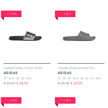
--19%
--15%
Ciabatte adidas Shower Slides
Ciabatte adidas Adilette Flow
ADIDAS
ADIDAS
37 - 40,5 - 42 - 43 - 44,5
37 - 38 - 39 - 40,5 - 42 - 46 - 47 - 48,5
€ 23,57
€
28,00
€ 25,98
€
30,00
--14%
--15%