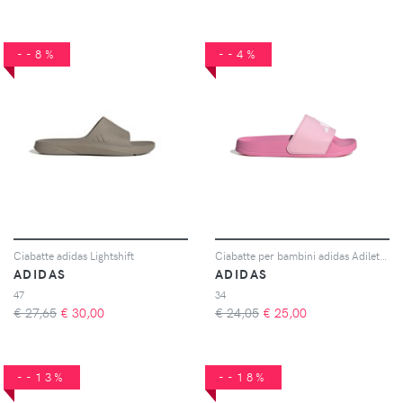
--8%
--4%
Ciabatte adidas Lightshift
Ciabatte per bambini adidas Adilette Shower Logo
ADIDAS
ADIDAS
47
34
€ 27,65
€
30,00
€ 24,05
€
25,00
--13%
--18%