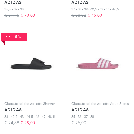
ADIDAS
ADIDAS
35,5 - 37 - 38
37 - 38 - 39 - 40,5 - 42 - 43 - 44,5
€ 59,76
€
70,00
€ 38,02
€
45,00
--15%
Ciabatte adidas Adilette Shower
Ciabatte adidas Adilette Aqua Slides
ADIDAS
ADIDAS
38 - 40,5 - 43 - 44,5 - 46 - 47 - 48,5
35 - 36 - 37 - 38
€ 24,38
€
28,00
€
25,00