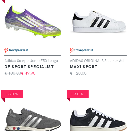
Adidas Scarpe Uomo F50 League Laceless Fg/mg Giallo/viola, Taglia: 11 UK - 46, giallo/viola
ADIDAS ORIGINALS Sneaker Adidas Originals Superstar Bianche E Nere
DF SPORT SPECIALIST
MAXI SPORT
€ 100,00
€
49,90
€
120,00
-30%
-30%