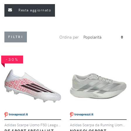
Resta aggiornato
Ordina per
FILTRI
-30%
Adidas Scarpe Uomo F50 League Lamine Yamal Laceless Fg/mg Rosso/bianco, Taglia: 10,5 UK-45 1/3, rosso/bianco
Adidas Scarpa da Running Uomo Adidas Adizero Evo SL Grigio Argento
DF SPORT SPECIALIST
NONSOLOSPORT