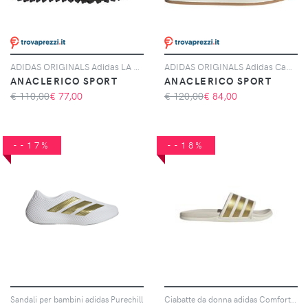
ADIDAS ORIGINALS Adidas LA Trainer OG, Grigio
ADIDAS ORIGINALS Adidas Campus 00s, Nero
ANACLERICO SPORT
ANACLERICO SPORT
€ 110,00
€
77,00
€ 120,00
€
84,00
--17%
--18%
Sandali per bambini adidas Purechill
Ciabatte da donna adidas Comfort 2,0