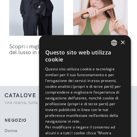
×
Scopri i migliori brand
Ottieni lo styling
del lusso in sconto
perfetto per i tuoi
Questo sito web utilizza
ENGLISH
capelli con gli
cookie
accessori Dyson
ITALIAN
Questo sito utilizza cookie e tecnologie
similari per il suo funzionamento e per
l’erogazione dei servizi in esso presenti,
cookie analitici (propri e di terze parti) per
comprendere e migliorare l’esperienza di
CATALOVE
navigazione dell’utente, nonché cookie di
Una ricerca, tutta la moda.
profilazione (propri e di terze parti) per
inviarti pubblicità in linea con le tue
preferenze manifestate nell’ambito della
NEGOZIO
navigazione in rete.
Per modificare o negare il consenso ad
Donna
alcuni o a tutti i cookie clicca “Mostra