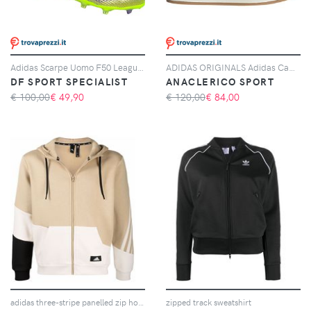
Adidas Scarpe Uomo F50 League Laceless Fg/mg Giallo/viola, Taglia: 11 UK - 46, giallo/viola
ADIDAS ORIGINALS Adidas Campus 00s, Nero
DF SPORT SPECIALIST
ANACLERICO SPORT
€ 100,00
€
49,90
€ 120,00
€
84,00
adidas three-stripe panelled zip hoodie - Toni neutri
zipped track sweatshirt