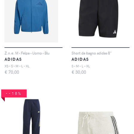
Z.n.e. M - Felpa - Uomo - Blu
Short da bagno adidas 8"
ADIDAS
ADIDAS
XS - S - M - L - XL
S - M - L - XL
€
70,00
€
30,00
--18%