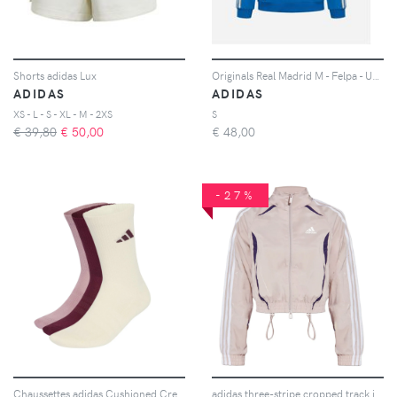
Shorts adidas Lux
Originals Real Madrid M - Felpa - Uomo - Azzurro
ADIDAS
ADIDAS
XS - L - S - XL - M - 2XS
S
€ 39,80
€
50,00
€
48,00
-27%
Chaussettes adidas Cushioned Crew (x3)
adidas three-stripe cropped track jacket - Rosa