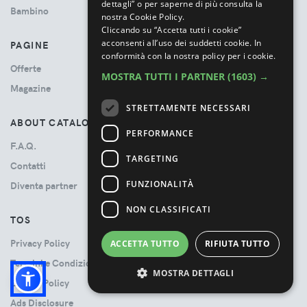
dettagli” o per saperne di più consulta la
Bambino
nostra Cookie Policy.
Cliccando su “Accetta tutti i cookie”
acconsenti all’uso dei suddetti cookie.
In
PAGINE
conformità con la nostra policy per i cookie.
Offerte
MOSTRA TUTTI I PARTNER
(1603) →
Magazine
STRETTAMENTE NECESSARI
ABOUT CATALOVE
PERFORMANCE
F.A.Q.
TARGETING
Contatti
FUNZIONALITÀ
Diventa partner
NON CLASSIFICATI
TOS
Privacy Policy
ACCETTA TUTTO
RIFIUTA TUTTO
Termini e Condizioni
MOSTRA DETTAGLI
Cookie Policy
Ads Disclosure