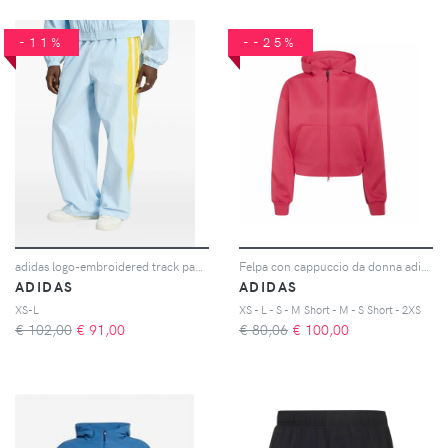
-11%
--25%
adidas logo-embroidered track pants - Blu
Felpa con cappuccio da donna adidas Z.N.E.
ADIDAS
ADIDAS
XS-L
XS - L - S - M Short - M - S Short - 2XS
€ 102,00
€
91,00
€ 80,06
€
100,00