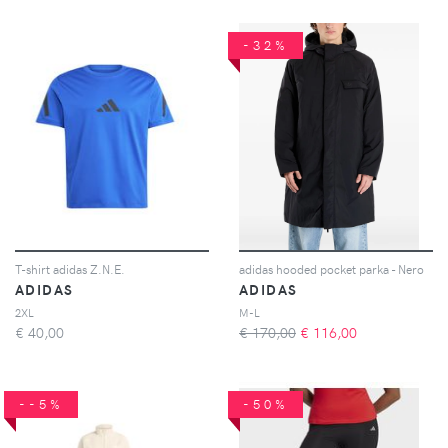
-32%
T-shirt adidas Z.N.E.
adidas hooded pocket parka - Nero
ADIDAS
ADIDAS
2XL
M-L
€
40,00
€ 170,00
€
116,00
--5%
-50%