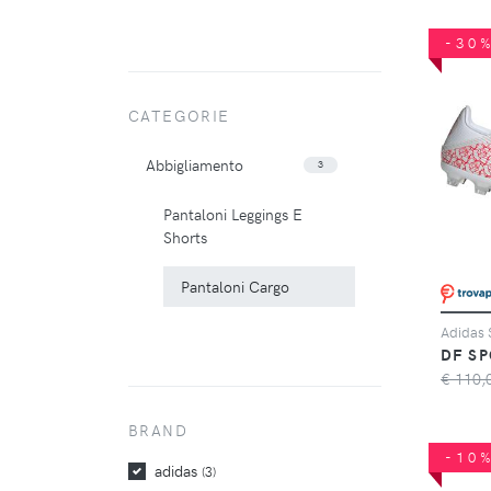
-30
CATEGORIE
Abbigliamento
3
Pantaloni Leggings E
Shorts
Pantaloni Cargo
DF SP
€ 110,
BRAND
-10
adidas
(3)