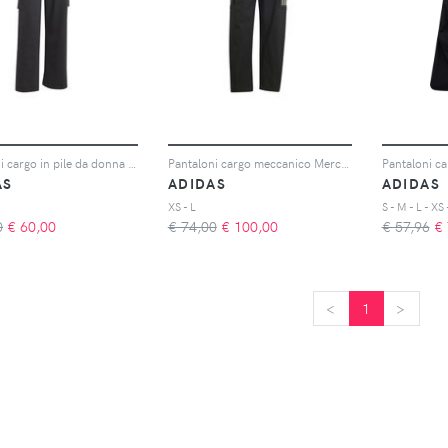
Pantaloni cargo in pile da donna adidas Essentials Linear
Pantaloni cargo meccanico Mercedes donna adidas AMG Petronas Formula One Team
AS
ADIDAS
ADIDAS
XS - L
S - M - L - XS
0
€
60,00
€ 74,00
€
100,00
€ 57,96
€
<
<
1
>
>