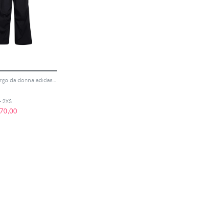
Pantaloni cargo da donna adidas City Tech
 - 2XS
70,00