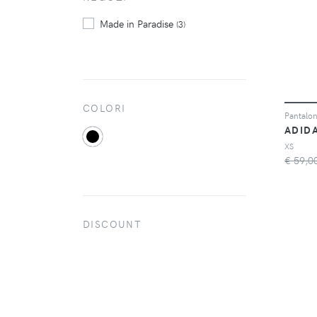
Urban Classics
(54)
Made in Paradise
(3)
COLORI
ADID
XS
€ 59,0
DISCOUNT