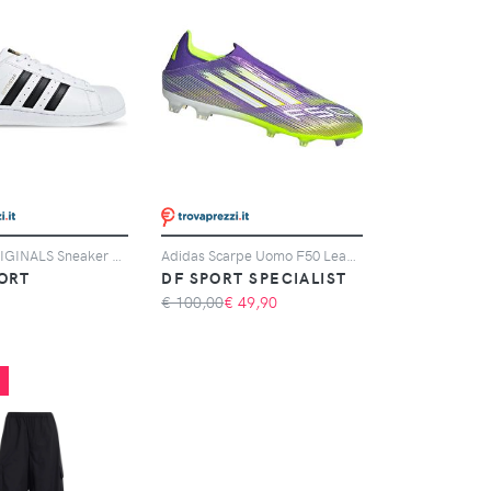
ADIDAS ORIGINALS Sneaker Adidas Originals Superstar Bianche E Nere
Adidas Scarpe Uomo F50 League Laceless Fg/mg Giallo/viola, Taglia: 11 UK - 46, giallo/viola
ORT
DF SPORT SPECIALIST
€ 100,00
€
49,90