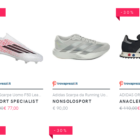
%
-30%
Adidas Scarpe Uomo F50 League Lamine Yamal Laceless Fg/mg Rosso/bianco, Taglia: 10,5 UK-45 1/3, rosso/bianco
Adidas Scarpa da Running Uomo Adidas Adizero Evo SL Grigio Argento
ORT SPECIALIST
NONSOLOSPORT
ANACLE
00
€
77,00
€
90,00
€ 110,00
%
-30%