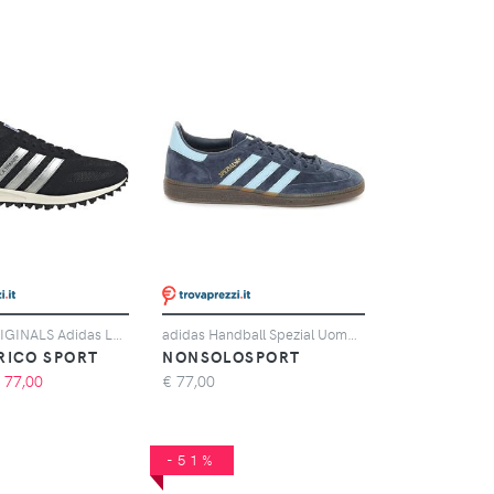
ADIDAS ORIGINALS Adidas LA Trainer OG, Nero
adidas Handball Spezial Uomo Blu Azzurro
RICO SPORT
NONSOLOSPORT
€
77,00
€
77,00
-51%