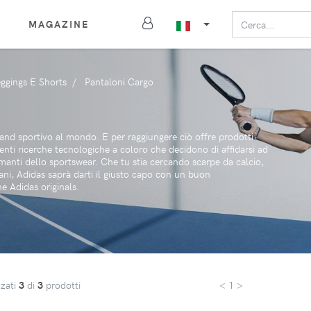
MAGAZINE
eggings E Shorts
Pantaloni Cargo
rand sportivo al mondo. E per raggiungere ciò offre prodotti
centi ricerche tecnologiche a coloro che decidono di affidarsi ad
o amanti dello sportswear. Che tu stia cercando scarpe da calcio,
diani, Adidas saprà darti il giusto capo con un buon
 Adidas originals.
zzati
3
di
3
prodotti
< 1 >