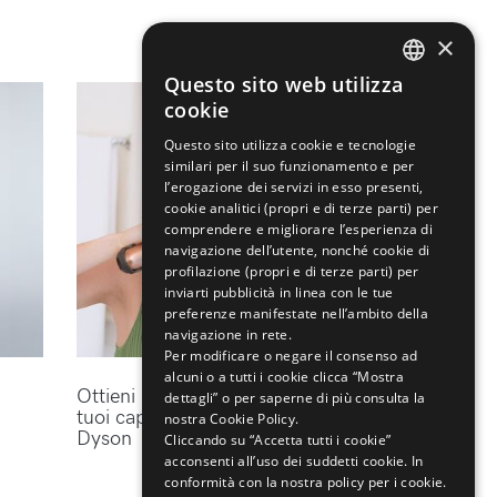
×
Questo sito web utilizza
ENGLISH
cookie
ITALIAN
Questo sito utilizza cookie e tecnologie
similari per il suo funzionamento e per
l’erogazione dei servizi in esso presenti,
cookie analitici (propri e di terze parti) per
comprendere e migliorare l’esperienza di
navigazione dell’utente, nonché cookie di
profilazione (propri e di terze parti) per
inviarti pubblicità in linea con le tue
preferenze manifestate nell’ambito della
navigazione in rete.
Per modificare o negare il consenso ad
alcuni o a tutti i cookie clicca “Mostra
Ottieni lo styling perfetto per i
dettagli” o per saperne di più consulta la
tuoi capelli con gli accessori
nostra Cookie Policy.
Dyson
Cliccando su “Accetta tutti i cookie”
acconsenti all’uso dei suddetti cookie.
In
conformità con la nostra policy per i cookie.