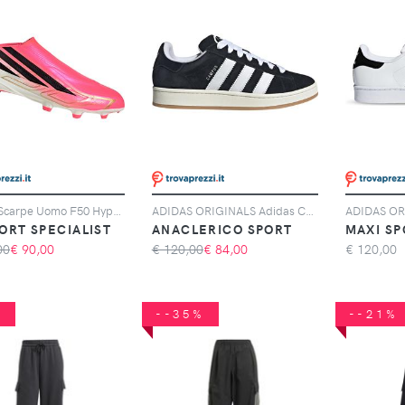
Adidas Scarpe Uomo F50 Hyperfast League Laceless Fg Rosa, Taglia: 6 UK - 39 1/3, rosa
ADIDAS ORIGINALS Adidas Campus 00s, Nero
ORT SPECIALIST
ANACLERICO SPORT
MAXI SP
00
€
90,00
€ 120,00
€
84,00
€
120,00
%
--35%
--21%