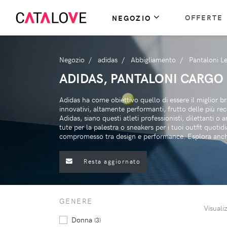
OFFERTE
NEGOZIO
Negozio
adidas
Abbigliamento
Pantaloni L
ADIDAS, PANTALONI CARGO
Adidas ha come obiettivo quello di essere il miglior b
innovativi, altamente performanti, frutto delle più re
Adidas, siano questi atleti professionisti, dilettanti 
tute per la palestra o sneakers per i tuoi outfit quoti
compromesso tra design e performance. Esplora anche
Resta aggiornato
GENERE
Visuali
Donna
(3)