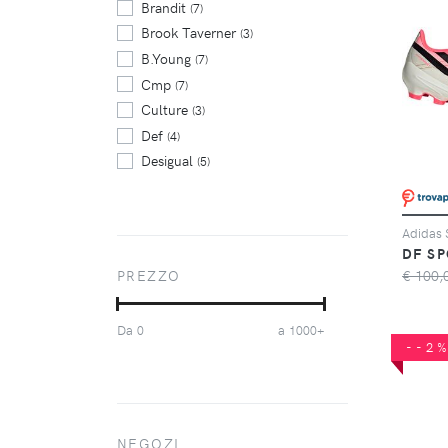
Brandit
(7)
Brook Taverner
(3)
B.Young
(7)
Cmp
(7)
Culture
(3)
Def
(4)
Desigual
(5)
Guess
(11)
Ichi
(5)
Kaffe
(4)
DF SP
NAPAPIJRI
(2)
€ 100,
PREZZO
Only
(4)
Onna
(7)
Da
a
0
1000+
Project X Paris
(25)
--2
Pulz Jeans
(6)
Sofie Schnoor
(3)
Superdry
(14)
Supernatural
NEGOZI
(3)